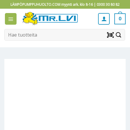
Skip
LÄMPÖPUMPPUHUOLTO.COM myynti ark. klo 8-16 |
0300 30 80 82
to
content
0
Etsi:
barcode_scanner