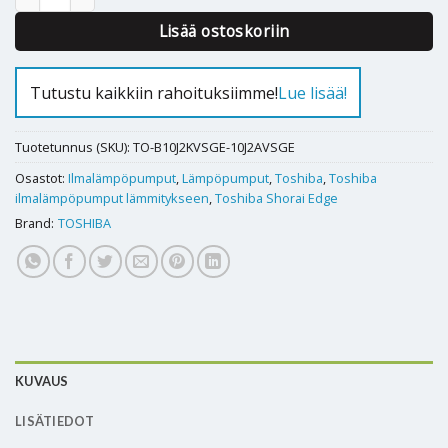
Lisää ostoskoriin
Tutustu kaikkiin rahoituksiimme!
Lue lisää!
Tuotetunnus (SKU):
TO-B10J2KVSGE-10J2AVSGE
Osastot:
Ilmalämpöpumput
,
Lämpöpumput
,
Toshiba
,
Toshiba
ilmalämpöpumput lämmitykseen
,
Toshiba Shorai Edge
Brand:
TOSHIBA
KUVAUS
LISÄTIEDOT