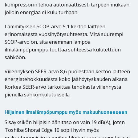
kompressorin tehoa automaattisesti tarpeen mukaan,
jolloin energiaa ei kulu turhaan.
Lämmityksen SCOP-arvo 5,1 kertoo laitteen
erinomaisesta vuosihyötysuhteesta. Mitä suurempi
SCOP-arvo on, sitä enemmän lämpöä
ilmalämpöpumppu tuottaa suhteessa kulutettuun
sähköön.
Viilennyksen SEER-arvo 8,6 puolestaan kertoo laitteen
energiatehokkuudesta koko jäähdytyskauden aikana.
Korkea SEER-arvo tarkoittaa tehokasta viilennystä
pienellä sähkönkulutuksella.
Hiljainen ilmalämpöpumppu myös makuuhuoneeseen
Sisäyksikön hiljaisin äänitaso on vain 19 dB(A), joten
Toshiba Shorai Edge 10 sopii hyvin myös
makuuhuoneisiin ja muihin tiloihin, joissa arvostetaan