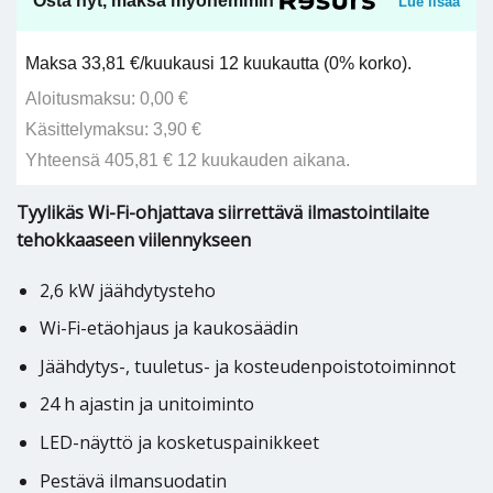
Osta nyt, maksa myöhemmin
Lue lisää
Maksa 33,81 €/kuukausi 12 kuukautta (0% korko).
Aloitusmaksu: 0,00 €
Käsittelymaksu: 3,90 €
Yhteensä 405,81 € 12 kuukauden aikana.
Tyylikäs Wi-Fi-ohjattava siirrettävä ilmastointilaite
tehokkaaseen viilennykseen
2,6 kW jäähdytysteho
Wi-Fi-etäohjaus ja kaukosäädin
Jäähdytys-, tuuletus- ja kosteudenpoistotoiminnot
24 h ajastin ja unitoiminto
LED-näyttö ja kosketuspainikkeet
Pestävä ilmansuodatin