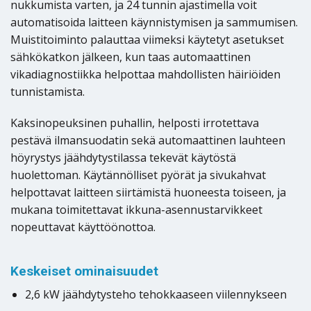
nukkumista varten, ja 24 tunnin ajastimella voit
automatisoida laitteen käynnistymisen ja sammumisen.
Muistitoiminto palauttaa viimeksi käytetyt asetukset
sähkökatkon jälkeen, kun taas automaattinen
vikadiagnostiikka helpottaa mahdollisten häiriöiden
tunnistamista.
Kaksinopeuksinen puhallin, helposti irrotettava
pestävä ilmansuodatin sekä automaattinen lauhteen
höyrystys jäähdytystilassa tekevät käytöstä
huolettoman. Käytännölliset pyörät ja sivukahvat
helpottavat laitteen siirtämistä huoneesta toiseen, ja
mukana toimitettavat ikkuna-asennustarvikkeet
nopeuttavat käyttöönottoa.
Keskeiset ominaisuudet
2,6 kW jäähdytysteho tehokkaaseen viilennykseen