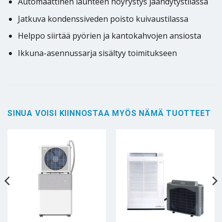
Automaattinen lauhteen höyrystys jäähdytystilassa
Jatkuva kondenssiveden poisto kuivaustilassa
Helppo siirtää pyörien ja kantokahvojen ansiosta
Ikkuna-asennussarja sisältyy toimitukseen
SINUA VOISI KIINNOSTAA MYÖS NÄMÄ TUOTTEET