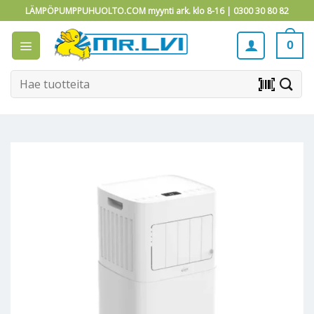
Skip
LÄMPÖPUMPPUHUOLTO.COM myynti ark. klo 8-16 |
0300 30 80 82
to
content
0
Etsi:
barcode_scanner