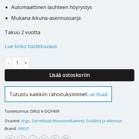
Automaattinen lauhteen höyrystys
Mukana ikkuna-asennussarja
Takuu 2 vuotta
Lue koko tuotekuvaus
Siirrettävä ilmastointilaite ARGO ISIDE ART WF 2,6 määrä
Alternative:
Lisää ostoskoriin
Tutustu kaikkiin rahoituksiimme!
Lue lisää!
Tuotetunnus (SKU):
k-DQY439
Osastot:
Argo
,
Siirrettävät ilmastointilaitteet
,
Sisäilma ja viilennys
Brand:
ARGO