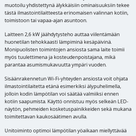
muotoilu yhdistettynä älykkäisiin ominaisuuksiin tekee
tästä ilmastointilaitteesta erinomaisen valinnan kotiin,
toimistoon tai vapaa-ajan asuntoon.
Laitteen 2,6 kW jäähdytysteho auttaa viilentämään
huonetilan tehokkaasti lämpiminä kesäpäivinä.
Monipuolisten toimintojen ansiosta sama laite toimii
myös tuulettimena ja kosteudenpoistajana, mikä
parantaa asumismukavuutta ympäri vuoden.
Sisäänrakennetun Wi-Fi-yhteyden ansiosta voit ohjata
ilmastointilaitetta etänä esimerkiksi älypuhelimella,
jolloin kodin lämpötilan voi säätää valmiiksi ennen
kotiin saapumista. Käyttö onnistuu myös selkeän LED-
näytön, pehmeiden kosketuspainikkeiden sekä mukana
toimitettavan kaukosäätimen avulla.
Unitoiminto optimoi lämpötilan yöaikaan miellyttävää