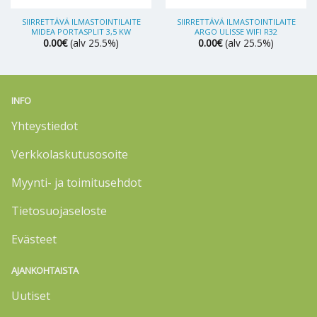
SIIRRETTÄVÄ ILMASTOINTILAITE
SIIRRETTÄVÄ ILMASTOINTILAITE
MIDEA PORTASPLIT 3,5 KW
ARGO ULISSE WIFI R32
0.00
€
(alv 25.5%)
0.00
€
(alv 25.5%)
INFO
Yhteystiedot
Verkkolaskutusosoite
Myynti- ja toimitusehdot
Tietosuojaseloste
Evästeet
AJANKOHTAISTA
Uutiset