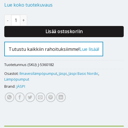
Lue koko tuotekuvaus
Ilmavesilämpöpumppu Jäspi Basic NORDIC 12kW määrä
Alternative:
Lisää ostoskoriin
Tutustu kaikkiin rahoituksiimme!
Lue lisää!
Tuotetunnus (SKU):
J-5360182
Osastot:
Ilmavesilämpöpumput
,
Jäspi
,
Jäspi Basic Nordic
,
Lämpöpumput
Brand:
JÄSPI