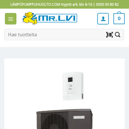
Skip
LÄMPÖPUMPPUHUOLTO.COM myynti ark. klo 8-16 |
0300 30 80 82
to
content
0
Etsi:
barcode_scanner