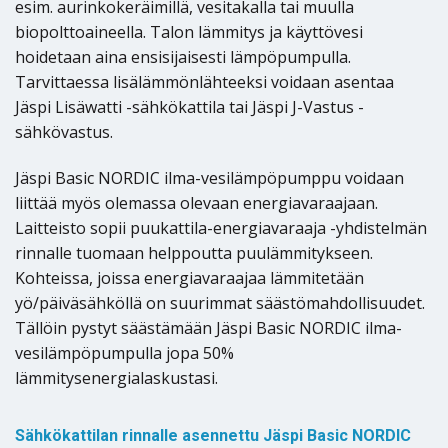
esim. aurinkokeräimillä, vesitakalla tai muulla
biopolttoaineella. Talon lämmitys ja käyttövesi
hoidetaan aina ensisijaisesti lämpöpumpulla.
Tarvittaessa lisälämmönlähteeksi voidaan asentaa
Jäspi Lisäwatti -sähkökattila tai Jäspi J-Vastus -
sähkövastus.
Jäspi Basic NORDIC ilma-vesilämpöpumppu voidaan
liittää myös olemassa olevaan energiavaraajaan.
Laitteisto sopii puukattila-energiavaraaja -yhdistelmän
rinnalle tuomaan helppoutta puulämmitykseen.
Kohteissa, joissa energiavaraajaa lämmitetään
yö/päiväsähköllä on suurimmat säästömahdollisuudet.
Tällöin pystyt säästämään Jäspi Basic NORDIC ilma-
vesilämpöpumpulla jopa 50%
lämmitysenergialaskustasi.
Sähkökattilan rinnalle asennettu Jäspi Basic NORDIC