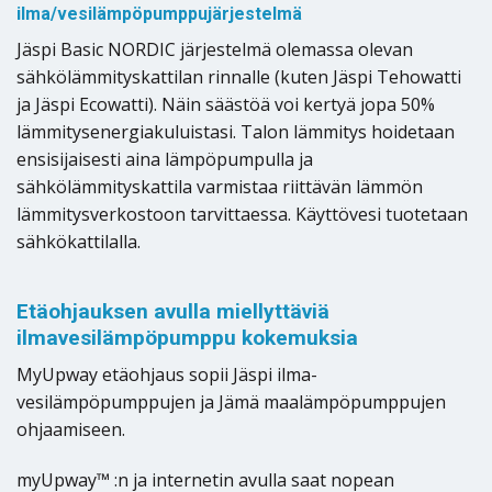
ilma/vesilämpöpumppujärjestelmä
Jäspi Basic NORDIC järjestelmä olemassa olevan
sähkölämmityskattilan rinnalle (kuten Jäspi Tehowatti
ja Jäspi Ecowatti). Näin säästöä voi kertyä jopa 50%
lämmitysenergiakuluistasi. Talon lämmitys hoidetaan
ensisijaisesti aina lämpöpumpulla ja
sähkölämmityskattila varmistaa riittävän lämmön
lämmitysverkostoon tarvittaessa. Käyttövesi tuotetaan
sähkökattilalla.
Etäohjauksen avulla miellyttäviä
ilmavesilämpöpumppu kokemuksia
MyUpway etäohjaus sopii Jäspi ilma-
vesilämpöpumppujen ja Jämä maalämpöpumppujen
ohjaamiseen.
myUpway™ :n ja internetin avulla saat nopean