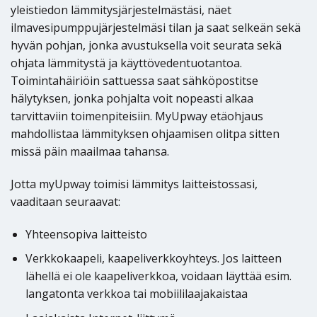
yleistiedon lämmitysjärjestelmästäsi, näet
ilmavesipumppujärjestelmäsi tilan ja saat selkeän sekä
hyvän pohjan, jonka avustuksella voit seurata sekä
ohjata lämmitystä ja käyttövedentuotantoa.
Toimintahäiriöin sattuessa saat sähköpostitse
hälytyksen, jonka pohjalta voit nopeasti alkaa
tarvittaviin toimenpiteisiin. MyUpway etäohjaus
mahdollistaa lämmityksen ohjaamisen olitpa sitten
missä päin maailmaa tahansa.
Jotta myUpway toimisi lämmitys laitteistossasi,
vaaditaan seuraavat:
Yhteensopiva laitteisto
Verkkokaapeli, kaapeliverkkoyhteys. Jos laitteen
lähellä ei ole kaapeliverkkoa, voidaan läyttää esim.
langatonta verkkoa tai mobiililaajakaistaa