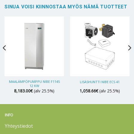
SINUA VOISI KIINNOSTAA MYÖS NÄMÄ TUOTTEET
MAALÄMPÖPUMPPU NIBE F1145
LISÄSHUNTTI NIBE ECS 41
12 KW
8,183.00
€
(alv 25.5%)
1,058.66
€
(alv 25.5%)
INFO
Yhteystiedot