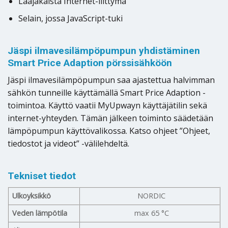
Laajakaista Internet-liittymä
Selain, jossa JavaScript-tuki
Jäspi ilmavesilämpöpumpun yhdistäminen
Smart Price Adaption pörssisähköön
Jäspi ilmavesilämpöpumpun saa ajastettua halvimman
sähkön tunneille käyttämällä Smart Price Adaption -
toimintoa. Käyttö vaatii MyUpwayn käyttäjätilin sekä
internet-yhteyden. Tämän jälkeen toiminto säädetään
lämpöpumpun käyttövalikossa. Katso ohjeet ”Ohjeet,
tiedostot ja videot” -välilehdeltä.
Tekniset tiedot
Ulkoyksikkö
NORDIC
Veden lämpötila
max 65 °C