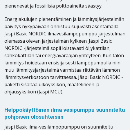
pienenevät ja fossiilisia polttoaineita säästyy.
Energiakulujen pienentäminen ja lämmitysjärjestelmän
päivitys nykypäivään onnistuu sujuvasti asentamalla
Jäspi Basic NORDIC ilmavesilämpöpumppu järjestelmän
olemassa olevan järjestelmän kylkeen. Jäspi Basic
NORDIC -järjestelmä sopii loistavasti öljykattilan,
sähkökattilan tai energiavaraajan yhteyteen. Kun talon
lämmitys hoidetaan ensisijaisesti lämpöpumpulla niin
muu lämmitysjärjestelmä varmistaa riittävän lämmön
lämmitysverkostoon tarvittaessa. Jäspi Basic NORDIC -
paketti sisältää ulkoyksikön, maatelineen ja
ohjausyksikön (Jäspi MCU).
Helppokäyttöinen ilma vesipumppu suunniteltu
pohjoisen olosuhteisiin
Jäspi Basic ilma-vesilämpöpumppu on suunniteltu