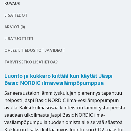
KUVAUS
LISÄTIEDOT
ARVIOT (0)
LISÄTUOTTEET
OHJEET, TIEDOSTOT JA VIDEOT
TARVITSETKO LISÄTIETOA?
Luonto ja kukkaro kiittää kun käytät Jäspi
Basic NORDIC ilmavesilämpöpumppua
Saneeraustalon lämmityskulujen pienennys tapahtuu
helposti Jäspi Basic NORDIC ilma-vesilämpöpumpun
avulla. Kaksi kolmasosaa kiinteistön lämmitystarpeesta
saadaan ulkoilmasta Jäspi Basic NORDIC ilma-
vesilämpöpumpulla tuoden omistajalle selvää säästöä.
Kukkaron lisäksi kiittää myös luonto kun CO2 -päästöt