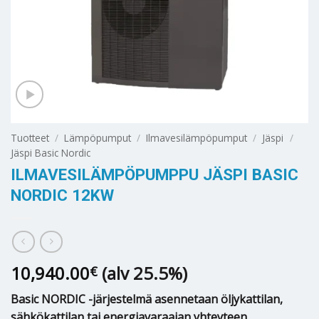
Tuotteet
/
Lämpöpumput
/
Ilmavesilämpöpumput
/
Jäspi
/
Jäspi Basic Nordic
ILMAVESILÄMPÖPUMPPU JÄSPI BASIC
NORDIC 12KW
10,940.00
(alv 25.5%)
€
Basic NORDIC -järjestelmä asennetaan öljykattilan,
sähkökattilan tai energiavaraajan yhteyteen