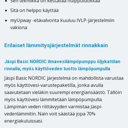
Sen tekniikka on kestävää huippuluokkaa
Sitä on helppo käyttää
myUpway -etävalvonta kuuluu IVLP-järjestelmiin
vakiona
Erilaiset lämmitysjärjestelmät rinnakkain
Jäspi Basic NORDIC ilmavesilämpöpumppu öljykattilan
rinnalla, myös käyttöveden tuotto lämpöpumpulla
Jäspi Basic NORDIC järjestelmä on mahdollista varustaa
myös käyttövesi-varustepaketilla, jonka avulla
saavutetaan vieläkin suurempi energiansäästö. Tällöin
myös käyttövesi lämmitetään lämpöpumpulla.
Lämpimän veden riittävyyden varmistaa Jäspi-
vedenlämmitin. Näin voit säästää jopa 70%
energiakuluissasi.