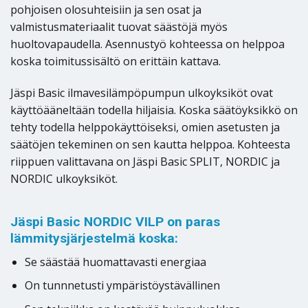
pohjoisen olosuhteisiin ja sen osat ja
valmistusmateriaalit tuovat säästöjä myös
huoltovapaudella. Asennustyö kohteessa on helppoa
koska toimitussisältö on erittäin kattava.
Jäspi Basic ilmavesilämpöpumpun ulkoyksiköt ovat
käyttöääneltään todella hiljaisia. Koska säätöyksikkö on
tehty todella helppokäyttöiseksi, omien asetusten ja
säätöjen tekeminen on sen kautta helppoa. Kohteesta
riippuen valittavana on Jäspi Basic SPLIT, NORDIC ja
NORDIC ulkoyksiköt.
Jäspi Basic NORDIC VILP on paras
lämmitysjärjestelmä koska:
Se säästää huomattavasti energiaa
On tunnnetusti ympäristöystävällinen