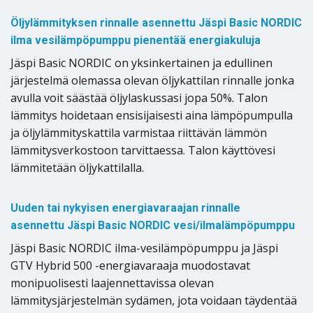
Öljylämmityksen rinnalle asennettu Jäspi Basic NORDIC
ilma vesilämpöpumppu pienentää energiakuluja
Jäspi Basic NORDIC on yksinkertainen ja edullinen
järjestelmä olemassa olevan öljykattilan rinnalle jonka
avulla voit säästää öljylaskussasi jopa 50%. Talon
lämmitys hoidetaan ensisijaisesti aina lämpöpumpulla
ja öljylämmityskattila varmistaa riittävän lämmön
lämmitysverkostoon tarvittaessa. Talon käyttövesi
lämmitetään öljykattilalla.
Uuden tai nykyisen energiavaraajan rinnalle
asennettu Jäspi Basic NORDIC vesi/ilmalämpöpumppu
Jäspi Basic NORDIC ilma-vesilämpöpumppu ja Jäspi
GTV Hybrid 500 -energiavaraaja muodostavat
monipuolisesti laajennettavissa olevan
lämmitysjärjestelmän sydämen, jota voidaan täydentää