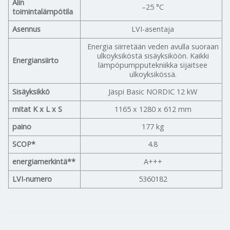
Alin
–25 °C
toimintalämpötila
Asennus
LVI-asentaja
Energia siirretään veden avulla suoraan
ulkoyksiköstä sisäyksiköön. Kaikki
Energiansiirto
lämpöpumpputekniikka sijaitsee
ulkoyksikössä.
Sisäyksikkö
Jäspi Basic NORDIC 12 kW
mitat K x L x S
1165 x 1280 x 612 mm
paino
177 kg
SCOP*
4.8
energiamerkintä**
A+++
LVI-numero
5360182