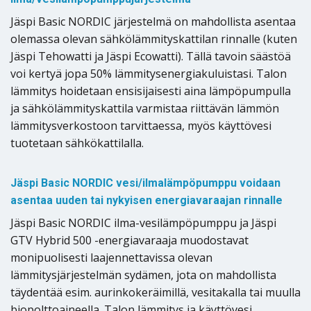
Jäspi Basic NORDIC järjestelmä on mahdollista asentaa
olemassa olevan sähkölämmityskattilan rinnalle (kuten
Jäspi Tehowatti ja Jäspi Ecowatti). Tällä tavoin säästöä
voi kertyä jopa 50% lämmitysenergiakuluistasi. Talon
lämmitys hoidetaan ensisijaisesti aina lämpöpumpulla
ja sähkölämmityskattila varmistaa riittävän lämmön
lämmitysverkostoon tarvittaessa, myös käyttövesi
tuotetaan sähkökattilalla.
Jäspi Basic NORDIC vesi/ilmalämpöpumppu voidaan
asentaa uuden tai nykyisen energiavaraajan rinnalle
Jäspi Basic NORDIC ilma-vesilämpöpumppu ja Jäspi
GTV Hybrid 500 -energiavaraaja muodostavat
monipuolisesti laajennettavissa olevan
lämmitysjärjestelmän sydämen, jota on mahdollista
täydentää esim. aurinkokeräimillä, vesitakalla tai muulla
biopolttoaineella. Talon lämmitys ja käyttövesi