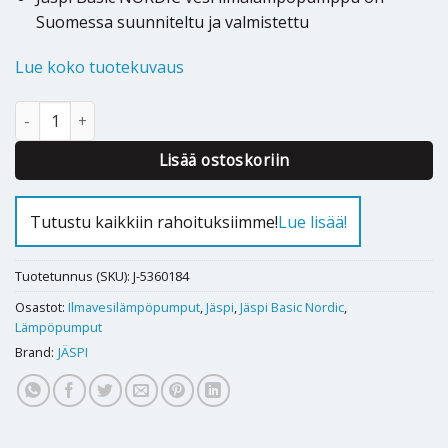
Suomessa suunniteltu ja valmistettu
Lue koko tuotekuvaus
Ilmavesilämpöpumppu Jäspi Basic NORDIC 20kW määrä
Alternative:
Lisää ostoskoriin
Tutustu kaikkiin rahoituksiimme!
Lue lisää!
Tuotetunnus (SKU):
J-5360184
Osastot:
Ilmavesilämpöpumput
,
Jäspi
,
Jäspi Basic Nordic
,
Lämpöpumput
Brand:
JÄSPI