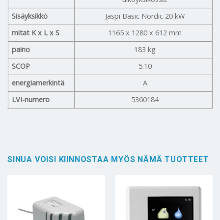
Sisäyksikkö
Jäspi Basic Nordic 20 kW
mitat K x L x S
1165 x 1280 x 612 mm
paino
183 kg
SCOP
5.10
energiamerkintä
A
LVI-numero
5360184
SINUA VOISI KIINNOSTAA MYÖS NÄMÄ TUOTTEET