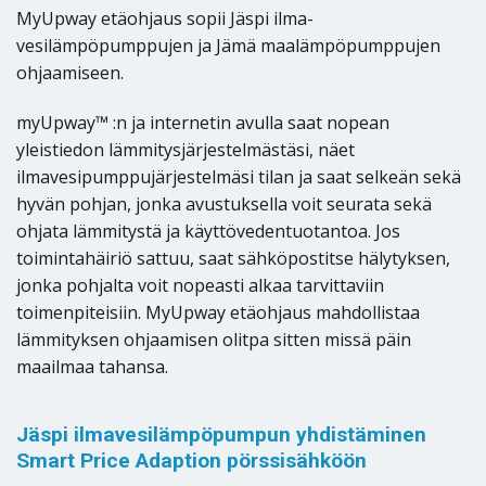
MyUpway etäohjaus sopii Jäspi ilma-
vesilämpöpumppujen ja Jämä maalämpöpumppujen
ohjaamiseen.
myUpway™ :n ja internetin avulla saat nopean
yleistiedon lämmitysjärjestelmästäsi, näet
ilmavesipumppujärjestelmäsi tilan ja saat selkeän sekä
hyvän pohjan, jonka avustuksella voit seurata sekä
ohjata lämmitystä ja käyttövedentuotantoa. Jos
toimintahäiriö sattuu, saat sähköpostitse hälytyksen,
jonka pohjalta voit nopeasti alkaa tarvittaviin
toimenpiteisiin. MyUpway etäohjaus mahdollistaa
lämmityksen ohjaamisen olitpa sitten missä päin
maailmaa tahansa.
Jäspi ilmavesilämpöpumpun yhdistäminen
Smart Price Adaption pörssisähköön