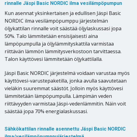
rinnalle Jäspi Basic NORDIC ilma vesilämpöpumpun
Kun asennat yksinkertaisen ja edullisen Jäspi Basic
NORDIC ilma vesilämpöpumppu järjestelmän
öljykattilan rinnalle voit säästää öljylaskussasi jopa
50%. Talo lämmitetään ensisijaisesti aina
lämpöpumpulla ja öljylämmityskattila varmistaa
riittävän lämmön lämmitysverkostoon tarvittaessa.
Talon käyttövesi lämmitetään öljykattilalla.
Jäspi Basic NORDIC järjestelmä voidaan varustaa myös
käyttövesi-varustepaketilla, jonka avulla saavutetaan
vieläkin suuremmat säästöt. Jolloin myös käyttövesi
lämmitetään lämpöpumpulla. Lämpimän veden
riittävyyden varmistaa Jäspi-vedenlämmitin. Näin voit
säästää jopa 70% energialaskussasi.
Sähkökattilan rinnalle asennettu Jäspi Basic NORDIC
ilma/vesilämpöpumppujärjestelmä