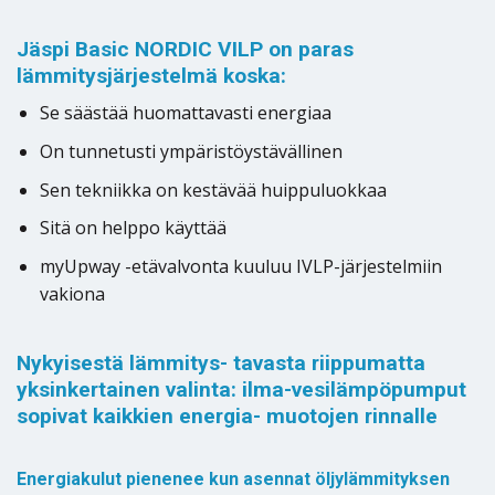
Jäspi Basic NORDIC VILP on paras
lämmitysjärjestelmä koska:
Se säästää huomattavasti energiaa
On tunnetusti ympäristöystävällinen
Sen tekniikka on kestävää huippuluokkaa
Sitä on helppo käyttää
myUpway -etävalvonta kuuluu IVLP-järjestelmiin
vakiona
Nykyisestä lämmitys- tavasta riippumatta
yksinkertainen valinta: ilma-vesilämpöpumput
sopivat kaikkien energia- muotojen rinnalle
Energiakulut pienenee kun asennat öljylämmityksen