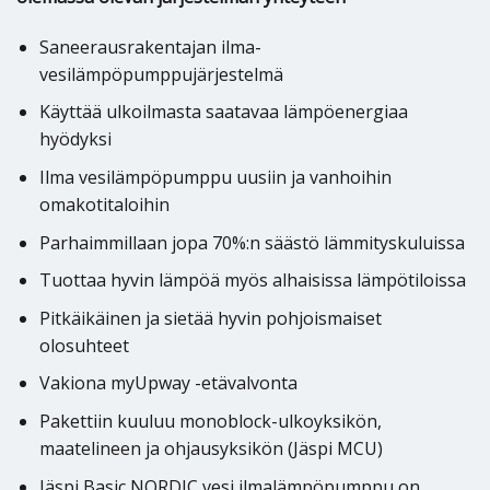
Saneerausrakentajan ilma-
vesilämpöpumppujärjestelmä
Käyttää ulkoilmasta saatavaa lämpöenergiaa
hyödyksi
Ilma vesilämpöpumppu uusiin ja vanhoihin
omakotitaloihin
Parhaimmillaan jopa 70%:n säästö lämmityskuluissa
Tuottaa hyvin lämpöä myös alhaisissa lämpötiloissa
Pitkäikäinen ja sietää hyvin pohjoismaiset
olosuhteet
Vakiona myUpway -etävalvonta
Pakettiin kuuluu monoblock-ulkoyksikön,
maatelineen ja ohjausyksikön (Jäspi MCU)
Jäspi Basic NORDIC vesi ilmalämpöpumppu on