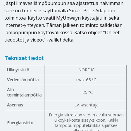
Jäspi ilmavesilämpöpumpun saa ajastettua halvimman
sähkön tunneille käyttämällä Smart Price Adaption -
toimintoa. Käyttö vaatii MyUpwayn käyttäjätilin sekä
internet-yhteyden. Tämän jälkeen toiminto säädetään
lämpöpumpun käyttövalikossa. Katso ohjeet ”Ohjeet,
tiedostot ja videot” -välilehdeltä.
Tekniset tiedot
Ulkoyksikkö
NORDIC
Veden lämpötila
max 65 °C
Alin
–25 °C
toimintalämpötila
Asennus
LVI-asentaja
Energia siirretään veden avulla suoraan
ulkoyksiköstä sisäyksiköön. Kaikki
Energiansiirto
lämpöpumpputekniikka sijaitsee
ulkoyksikössä.