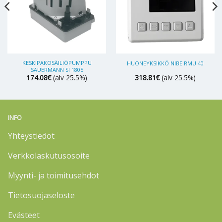
KESKIPAKOSÄILIÖPUMPPU
HUONEYKSIKKÖ NIBE RMU 40
SAUERMANN SI 1805
174.08
€
(alv 25.5%)
318.81
€
(alv 25.5%)
INFO
Yhteystiedot
Verkkolaskutusosoite
Myynti- ja toimitusehdot
Tietosuojaseloste
Evästeet