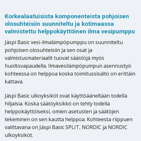
Korkealaatuisista komponenteista pohjoisen
olosuhteisiin suunniteltu ja kotimaassa
valmistettu helppokäyttöinen ilma vesipumppu
Jäspi Basic vesi-ilmalämpöpumppu on suunniteltu
pohjoisen olosuhteisiin ja sen osat ja
valmistusmateriaalit tuovat säästöjä myös
huoltovapaudella. Ilmavesilämpöpumpun asennustyö
kohteessa on helppoa koska toimitussisältö on erittäin
kattava.
Jäspi Basic ulkoyksiköt ovat käyttöääneltään todella
hiljaisia. Koska säätöyksikkö on tehty todella
helppokäyttöiseksi, omien asetusten ja säätöjen
tekeminen on sen kautta helppoa. Kohteesta riippuen
valittavana on Jäspi Basic SPLIT, NORDIC ja NORDIC
ulkoyksiköt.