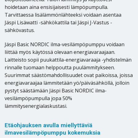
hoidetaan aina ensisijaisesti lämpöpumpulla.
Tarvittaessa lisälämmönlähteeksi voidaan asentaa
Jäspi Lisäwatti -sähkökattila tai Jäspi J-Vastus -
sähkövastus.
Jäspi Basic NORDIC ilma-vesilämpöpumppu voidaan
liittää myös käytössä olevaan energiavaraajaan.
Laitteisto sopii puukattila-energiavaraaja -yhdistelmän
rinnalle tuomaan helppoutta puulämmitykseen.
Suurimmat säästömahdollisuudet ovat paikoissa, joissa
energiavaraajaa lämmitetään yö/päiväsähköllä, jolloin
pystyt säästämään Jäspi Basic NORDIC ilma-
vesilämpöpumpulla jopa 50%
lämmitysenergialaskustasi.
Etäohjauksen avulla miellyttäviä
ilmavesilämpöpumppu kokemuksia