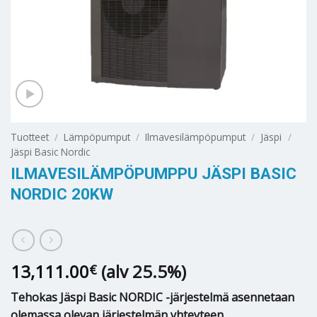
Tuotteet
/
Lämpöpumput
/
Ilmavesilämpöpumput
/
Jäspi
/
Jäspi Basic Nordic
ILMAVESILÄMPÖPUMPPU JÄSPI BASIC
NORDIC 20KW
13,111.00
(alv 25.5%)
€
Tehokas Jäspi Basic NORDIC -järjestelmä asennetaan
olemassa olevan järjestelmän yhteyteen