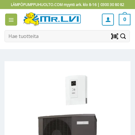
Skip
LÄMPÖPUMPPUHUOLTO.COM myynti ark. klo 8-16 |
0300 30 80 82
to
content
0
Etsi:
barcode_scanner