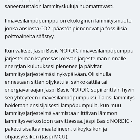
saneeraustalon lämmityskuluja huomattavasti.
Ilmavesilämpöpumppu on ekologinen lämmitysmuoto
jonka ansiosta CO2 -päästöt pienenevät ja fossiilisia
polttoaineita säästyy.
Kun valitset Jäspi Basic NORDIC ilmavesilämpöpumppu
järjestelmän käytössäsi olevan järjestelmän rinnalle
energian kulutuksesi pienenee ja päivität
lämmitysjärjestelmäsi nykypäivään. Oli sinulla
ennestään sitten öljykattila, sähkökattila tai
energiavaraajan Jäspi Basic NORDIC sopii erittäin hyvin
sen yhteyteen ilmavesilämpöpumpuksi. Talosi lämmitys
hoidetaan ensisijaisesti lämpöpumpulla, kun muu
lämmitysjärjestelmä varmistaa riittävän lämmön
lämmitysverkostoon tarvittaessa. Jäspi Basic NORDIC -
paketti sisältää maatelineen, ulkoyksikön ja
ohjausyksikön (Jäspi MCU).