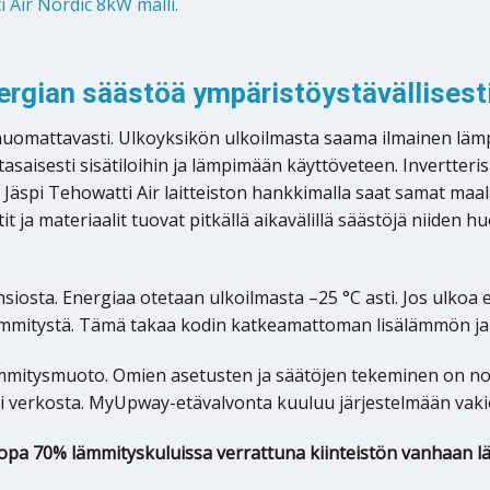
 Air Nordic 8kW malli.
rgian säästöä ympäristöystävällisest
uomattavasti. Ulkoyksikön ulkoilmasta saama ilmainen lä
tasaisesti sisätiloihin ja lämpimään käyttöveteen. Invertt
Jäspi Tehowatti Air laitteiston hankkimalla saat samat ma
a materiaalit tuovat pitkällä aikavälillä säästöjä niiden hu
ansiosta. Energiaa otetaan ulkoilmasta –25 °C asti. Jos ulko
 lämmitystä. Tämä takaa kodin katkeamattoman lisälämmön j
lämmitysmuoto. Omien asetusten ja säätöjen tekeminen on no
 tai verkosta. MyUpway-etävalvonta kuuluu järjestelmään vaki
pa 70% lämmityskuluissa verrattuna kiinteistön vanhaan lä