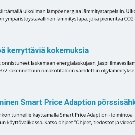
irtämällä ulkoilman lämpöenergiaa lämmitystarpeisiin. Ulk
 ympäristöystävällinen lämmitystapa, joka pienentää CO2-p
ä kerryttäviä kokemuksia
ovat onnistuneet laskemaan energialaskujaan. Jäspi ilmaves
72 rakennettuun omakotitaloon vaihdettiin öljylämmityksen
inen Smart Price Adaption pörssisäh
n tunneille käyttämällä Smart Price Adaption -toimintoa. K
äyttövalikossa. Katso ohjeet ”Ohjeet, tiedostot ja videot” 