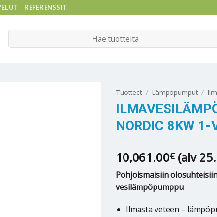
VELUT
REFERENSSIT
Etsi:
Tuotteet
/
Lämpöpumput
/
Il
ILMAVESILÄMPÖ
NORDIC 8KW 1-
10,061.00
(alv 25
€
Pohjoismaisiin olosuhteisiin
vesilämpöpumppu
Ilmasta veteen – lämpö