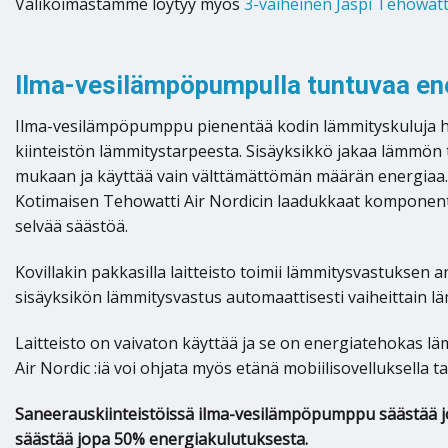
Valikoimastamme löytyy myös
3-vaiheinen Jäspi Tehowatti
Ilma-vesilämpöpumpulla tuntuvaa ene
Ilma-vesilämpöpumppu pienentää kodin lämmityskuluja h
kiinteistön lämmitystarpeesta. Sisäyksikkö jakaa lämmön 
mukaan ja käyttää vain välttämättömän määrän energiaa. 
Kotimaisen Tehowatti Air Nordicin laadukkaat komponentit j
selvää säästöä.
Kovillakin pakkasilla laitteisto toimii lämmitysvastuksen 
sisäyksikön lämmitysvastus automaattisesti vaiheittain
Laitteisto on vaivaton käyttää ja se on energiatehokas 
Air Nordic :iä voi ohjata myös etänä mobiilisovelluksella
Saneerauskiinteistöissä ilma-vesilämpöpumppu säästää jo
säästää jopa 50% energiakulutuksesta.