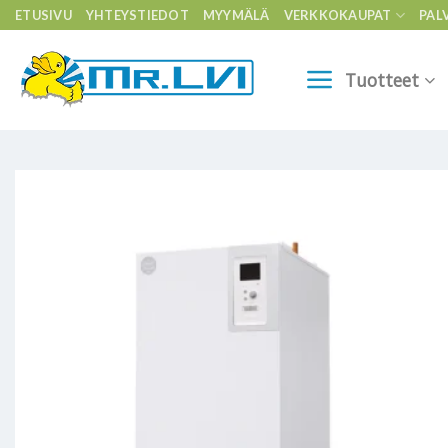
Skip
ETUSIVU
YHTEYSTIEDOT
MYYMÄLÄ
VERKKOKAUPAT
PAL
to
content
Tuotteet