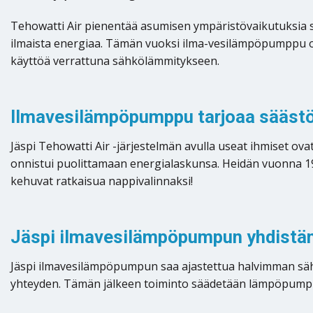
Tehowatti Air pienentää asumisen ympäristövaikutuksia si
ilmaista energiaa. Tämän vuoksi ilma-vesilämpöpumppu on
käyttöä verrattuna sähkölämmitykseen.
Ilmavesilämpöpumppu tarjoaa säästö
Jäspi Tehowatti Air -järjestelmän avulla useat ihmiset 
onnistui puolittamaan energialaskunsa. Heidän vuonna 19
kehuvat ratkaisua nappivalinnaksi!
Jäspi ilmavesilämpöpumpun yhdistäm
Jäspi ilmavesilämpöpumpun saa ajastettua halvimman sähkö
yhteyden. Tämän jälkeen toiminto säädetään lämpöpumpun k