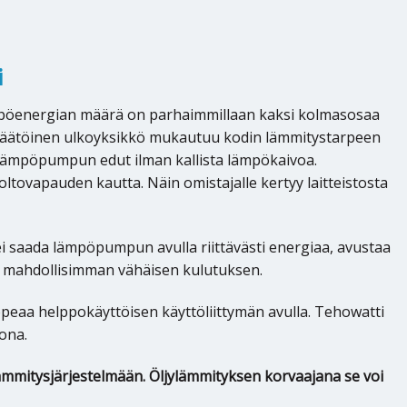
i
mpöenergian määrä on parhaimmillaan kaksi kolmasosaa
erisäätöinen ulkoyksikkö mukautuu kodin lämmitystarpeen
alämpöpumpun edut ilman kallista lämpökaivoa.
oltovapauden kautta. Näin omistajalle kertyy laitteistosta
a ei saada lämpöpumpun avulla riittävästi energiaa, avustaa
a mahdollisimman vähäisen kulutuksen.
peaa helppokäyttöisen käyttöliittymän avulla. Tehowatti
ona.
mmitysjärjestelmään. Öljylämmityksen korvaajana se voi