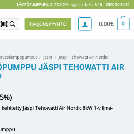
LÄMPÖPUMPPUHUOLTO.COM myynti ark. klo 8-16 |
0300 30 80 82
barcode_scanner
0
0.00
€
TARJOUSPYYNTÖ
mavesilämpöpumput
/
Jäspi
/
Jäspi Tehowatti Air Nordic
PUMPPU JÄSPI TEHOWATTI AIR
V
.5%)
 kehitetty Jäspi Tehowatti Air Nordic 8kW 1-v ilma-
pumppu