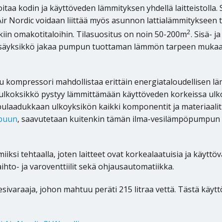
aa kodin ja käyttöveden lämmityksen yhdellä laitteistolla. 
Air Nordic voidaan liittää myös asunnon lattialämmitykseen t
2
iin omakotitaloihin. Tilasuositus on noin 50-200m
. Sisä- j
Sisäyksikkö jakaa pumpun tuottaman lämmön tarpeen mukaan
ttu kompressori mahdollistaa erittäin energiataloudellisen 
c-ulkoksikkö pystyy lämmittämään käyttöveden korkeissa ul
ulaadukkaan ulkoyksikön kaikki komponentit ja materiaalit o
ppuun
, saavutetaan kuitenkin tämän ilma-vesilämpöpumpun No
iksi tehtaalla, joten laitteet ovat korkealaatuisia ja käytt
aihto- ja varoventtiilit sekä ohjausautomatiikka.
esivaraaja, johon mahtuu peräti 215 litraa vettä. Tästä käy