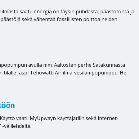
oilmasta saatu energia on täysin puhdasta, päästötöntä ja
äästöjä sekä vähentää fossiilisten polttoaineiden
ilämpöpumpun avulla mm. Aaltosten perhe Satakunnasta
 tilalle Jäspi Tehowatti Air ilma-vesilämpöpumppu. He
köön
äyttö vaatii MyUpwayn käyttäjätilin sekä internet-
-välilehdeltä.