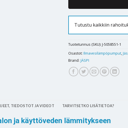
Tutustu kaikkiin rahoitu
Tuotetunnus (SKU):
J-5058551-1
Osastot:
Ilmavesilämpöpumput
,
Jäs
Brand:
JÄSPI
JEET, TIEDOSTOT JA VIDEOT
TARVITSETKO LISÄTIETOA?
talon ja käyttöveden lämmitykseen