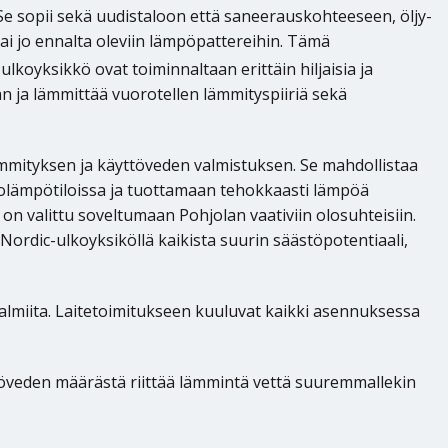
Se sopii sekä uudistaloon että saneerauskohteeseen, öljy-
ai jo ennalta oleviin lämpöpattereihin. Tämä
a ulkoyksikkö ovat toiminnaltaan erittäin hiljaisia ja
 ja lämmittää vuorotellen lämmityspiiriä sekä
lämmityksen ja käyttöveden valmistuksen. Se mahdollistaa
kolämpötiloissa ja tuottamaan tehokkaasti lämpöä
n valittu soveltumaan Pohjolan vaativiin olosuhteisiin.
rdic-ulkoyksiköllä kaikista suurin säästöpotentiaali,
övalmiita. Laitetoimitukseen kuuluvat kaikki asennuksessa
ttöveden määrästä riittää lämmintä vettä suuremmallekin