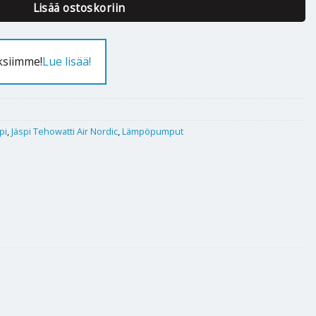
Lisää ostoskoriin
ksiimme!
Lue lisää!
pi
,
Jäspi Tehowatti Air Nordic
,
Lämpöpumput