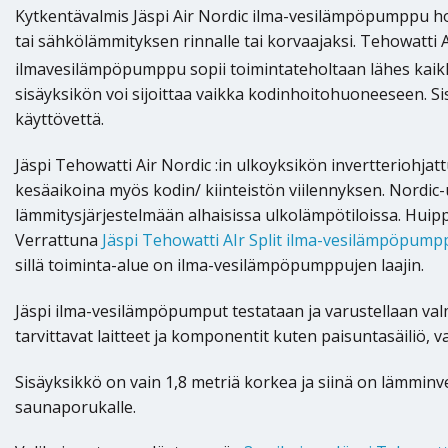
Kytkentävalmis Jäspi Air Nordic ilma-vesilämpöpumppu hoit
tai sähkölämmityksen rinnalle tai korvaajaksi. Tehowatti 
ilmavesilämpöpumppu sopii toimintateholtaan lähes kaikk
sisäyksikön voi sijoittaa vaikka kodinhoitohuoneeseen. 
käyttövettä.
Jäspi Tehowatti Air Nordic :in ulkoyksikön invertteriohja
kesäaikoina myös kodin/ kiinteistön viilennyksen. Nordi
lämmitysjärjestelmään alhaisissa ulkolämpötiloissa. Huipp
Verrattuna
Jäspi Tehowatti AIr Split ilma-vesilämpöpum
sillä toiminta-alue on ilma-vesilämpöpumppujen laajin.
Jäspi ilma-vesilämpöpumput testataan ja varustellaan valmi
tarvittavat laitteet ja komponentit kuten paisuntasäiliö, v
Sisäyksikkö on vain 1,8 metriä korkea ja siinä on lämminv
saunaporukalle.