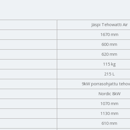
Jäspi Tehowatti Air
1670 mm
600 mm
620 mm
115 kg
215 L
9kW porrasohjattu tehov
Nordic 8kW
1070 mm
1130 mm
610 mm