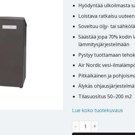
Hyödyntää ulkoilmasta 
Loistava ratkaisu uutee
Soveltuu öljy- tai sähköl
Säästää jopa 70% kodin 
lämmitysjärjestelmään
Pystyy tuottamaan tehok
Air Nordic vesi-ilmaläm
Pitkäikäinen ja pohjoism
Älykäs ohjausjärjestelmä
Tilasuositus 50–200 m2
Lue koko tuotekuvaus
Ilmavesilämpöpumppu Jäspi Teh
Alternative: