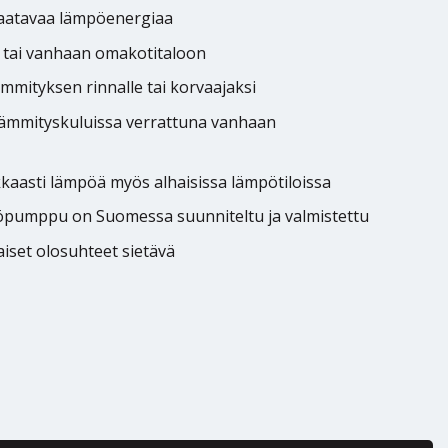
saatavaa lämpöenergiaa
n tai vanhaan omakotitaloon
ämmityksen rinnalle tai korvaajaksi
lämmityskuluissa verrattuna vanhaan
kaasti lämpöä myös alhaisissa lämpötiloissa
pöpumppu on Suomessa suunniteltu ja valmistettu
aiset olosuhteet sietävä
owatti Air Nordic 8kW 1-V määrä