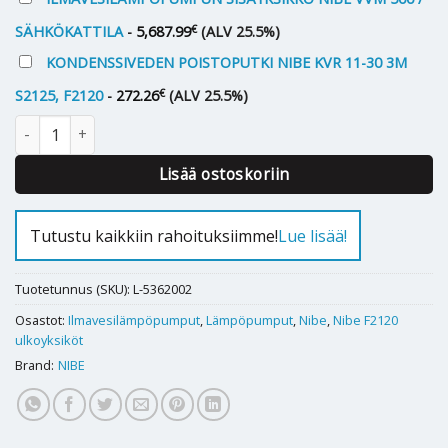
€
SÄHKÖKATTILA
-
5,687.99
(ALV 25.5%)
KONDENSSIVEDEN POISTOPUTKI NIBE KVR 11-30 3M
€
S2125, F2120
-
272.26
(ALV 25.5%)
Ilmavesilämpöpumppu Nibe F2120 8kW (3-vaihe) määrä
Lisää ostoskoriin
Tutustu kaikkiin rahoituksiimme!
Lue lisää!
Tuotetunnus (SKU):
L-5362002
Osastot:
Ilmavesilämpöpumput
,
Lämpöpumput
,
Nibe
,
Nibe F2120
ulkoyksiköt
Brand:
NIBE