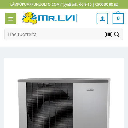
Skip
LÄMPÖPUMPPUHUOLTO.COM myynti ark. klo 8-16 |
0300 30 80 82
to
content
0
Etsi:
barcode_scanner