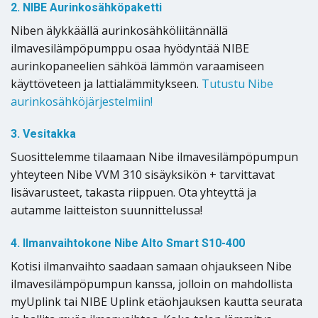
2. NIBE Aurinkosähköpaketti
Niben älykkäällä aurinkosähköliitännällä
ilmavesilämpöpumppu osaa hyödyntää NIBE
aurinkopaneelien sähköä lämmön varaamiseen
käyttöveteen ja lattialämmitykseen.
Tutustu Nibe
aurinkosähköjärjestelmiin!
3. Vesitakka
Suosittelemme tilaamaan Nibe ilmavesilämpöpumpun
yhteyteen Nibe VVM 310 sisäyksikön + tarvittavat
lisävarusteet, takasta riippuen. Ota yhteyttä ja
autamme laitteiston suunnittelussa!
4. Ilmanvaihtokone Nibe Alto Smart S10-400
Kotisi ilmanvaihto saadaan samaan ohjaukseen Nibe
ilmavesilämpöpumpun kanssa, jolloin on mahdollista
myUplink tai NIBE Uplink etäohjauksen kautta seurata