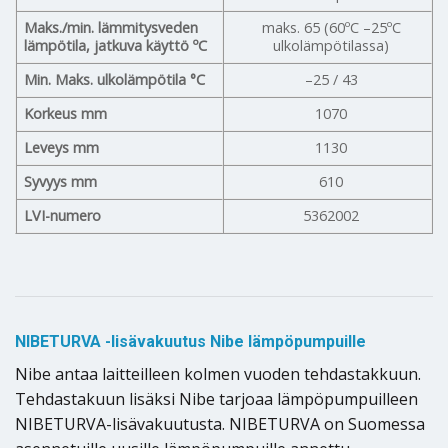
Maks./min. lämmitysveden
maks. 65 (60ºC –25ºC
lämpötila, jatkuva käyttö ºC
ulkolämpötilassa)
Min. Maks. ulkolämpötila °C
–25 / 43
Korkeus mm
1070
Leveys mm
1130
Syvyys mm
610
LVI-numero
5362002
NIBETURVA -lisävakuutus Nibe lämpöpumpuille
Nibe antaa laitteilleen kolmen vuoden tehdastakkuun.
Tehdastakuun lisäksi Nibe tarjoaa lämpöpumpuilleen
NIBETURVA-lisävakuutusta. NIBETURVA on Suomessa