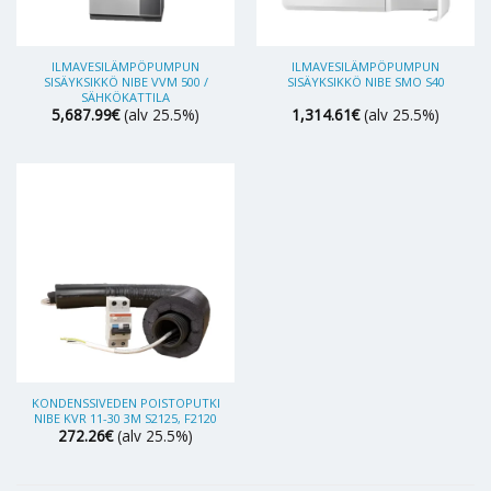
ILMAVESILÄMPÖPUMPUN
ILMAVESILÄMPÖPUMPUN
SISÄYKSIKKÖ NIBE VVM 500 /
SISÄYKSIKKÖ NIBE SMO S40
SÄHKÖKATTILA
5,687.99
€
(alv 25.5%)
1,314.61
€
(alv 25.5%)
KONDENSSIVEDEN POISTOPUTKI
NIBE KVR 11-30 3M S2125, F2120
272.26
€
(alv 25.5%)