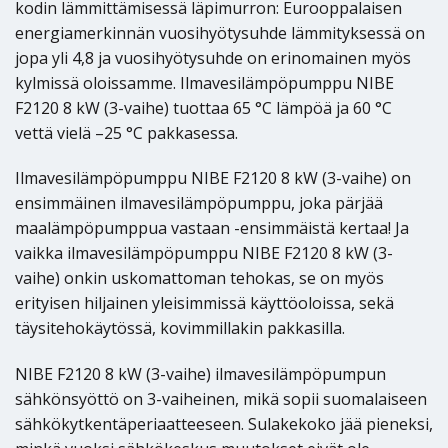
kodin lämmittämisessä läpimurron: Eurooppalaisen
energiamerkinnän vuosihyötysuhde lämmityksessä on
jopa yli 4,8 ja vuosihyötysuhde on erinomainen myös
kylmissä oloissamme. Ilmavesilämpöpumppu NIBE
F2120 8 kW (3-vaihe) tuottaa 65 °C lämpöä ja 60 °C
vettä vielä –25 °C pakkasessa.
Ilmavesilämpöpumppu NIBE F2120 8 kW (3-vaihe) on
ensimmäinen ilmavesilämpöpumppu, joka pärjää
maalämpöpumppua vastaan -ensimmäistä kertaa! Ja
vaikka ilmavesilämpöpumppu NIBE F2120 8 kW (3-
vaihe) onkin uskomattoman tehokas, se on myös
erityisen hiljainen yleisimmissä käyttöoloissa, sekä
täysitehokäytössä, kovimmillakin pakkasilla.
NIBE F2120 8 kW (3-vaihe) ilmavesilämpöpumpun
sähkönsyöttö on 3-vaiheinen, mikä sopii suomalaiseen
sähkökytkentäperiaatteeseen. Sulakekoko jää pieneksi,