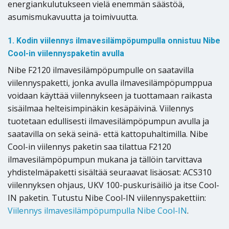
energiankulutukseen vielä enemmän säästöä,
asumismukavuutta ja toimivuutta.
1. Kodin viilennys ilmavesilämpöpumpulla onnistuu Nibe
Cool-in viilennyspaketin avulla
Nibe F2120 ilmavesilämpöpumpulle on saatavilla
viilennyspaketti, jonka avulla ilmavesilämpöpumppua
voidaan käyttää viilennykseen ja tuottamaan raikasta
sisäilmaa helteisimpinäkin kesäpäivinä. Viilennys
tuotetaan edullisesti ilmavesilämpöpumpun avulla ja
saatavilla on sekä seinä- että kattopuhaltimilla. Nibe
Cool-in viilennys paketin saa tilattua F2120
ilmavesilämpöpumpun mukana ja tällöin tarvittava
yhdistelmäpaketti sisältää seuraavat lisäosat: ACS310
viilennyksen ohjaus, UKV 100-puskurisäiliö ja itse Cool-
IN paketin. Tutustu Nibe Cool-IN viilennyspakettiin:
Viilennys ilmavesilämpöpumpulla Nibe Cool-IN
.