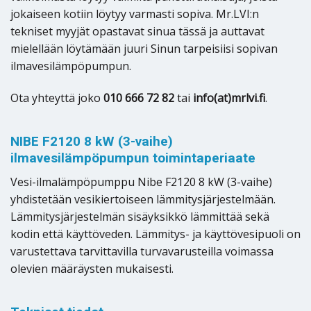
jokaiseen kotiin löytyy varmasti sopiva. Mr.LVI:n
tekniset myyjät opastavat sinua tässä ja auttavat
mielellään löytämään juuri Sinun tarpeisiisi sopivan
ilmavesilämpöpumpun.
Ota yhteyttä joko
010 666 72 82
tai
info(at)mrlvi.fi
.
NIBE F2120 8 kW (3-vaihe)
ilmavesilämpöpumpun toimintaperiaate
Vesi-ilmalämpöpumppu Nibe F2120 8 kW (3-vaihe)
yhdistetään vesikiertoiseen lämmitysjärjestelmään.
Lämmitysjärjestelmän sisäyksikkö lämmittää sekä
kodin että käyttöveden. Lämmitys- ja käyttövesipuoli on
varustettava tarvittavilla turvavarusteilla voimassa
olevien määräysten mukaisesti.