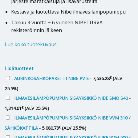
järjestelmäratkaisuja ja lisävarusteita
Kestävä ja luotettava Nibe ilmavesilämpöpumppu
Takuu 3 vuotta + 6 vuoden NIBETURVA
rekisteröinnin jälkeen
Lue koko tuotekuvaus
Alternative:
Lisätuotteet
€
AURINKOSÄHKÖPAKETTI NIBE PV S
-
7,536.28
(ALV
25.5%)
ILMAVESILÄMPÖPUMPUN SISÄYKSIKKÖ NIBE SMO S40
-
€
1,314.61
(ALV 25.5%)
ILMAVESILÄMPÖPUMPUN SISÄYKSIKKÖ NIBE VVM 310 /
€
SÄHKÖKATTILA
-
5,080.73
(ALV 25.5%)
ILMAVESILÄMPÖPUMPUN SISÄYKSIKKÖ NIBE VVM 500 /