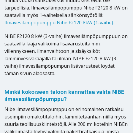
minkä vuoksi sähkökeskus muutokset eivät ole
tarpeellisia. Ilmavesilämpöpumppu Nibe F2120 8 kW on
saatavilla myös 1-vaiheisella sähkönsyötöllä:
Ilmavesilämpöpumppu Nibe F2120 8kW (1-vaihe)
.
NIBE F2120 8 kW (3-vaihe) ilmavesilämpöpumppuun on
saatavilla laaja valikoima lisävarusteita mm.
viilennykseen, ilmanvaihtoon ja sisäyksiköt
lämminvesivaraajalla tai ilman. NIBE F2120 8 kW (3-
vaihe) ilmavesilämpöpumpun lisävarusteet löydät
tämän sivun alaosasta.
Minkä kokoiseen taloon kannattaa valita NIBE
ilmavesilämpöpumppu?
Nibe ilmavesilämpöpumppu on erinomainen ratkaisu
useimpiin omakotitaloihin, lämmitetäänhän niillä myös
suuria teollisuuskiinteistöjä. Alle 200 m² koteihin NIBEn
valikoimasta löytyy valmiita pakettiratkaisuja, joista