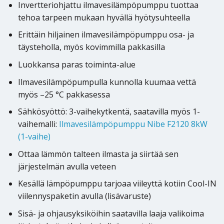
Invertteriohjattu ilmavesilämpöpumppu tuottaa
tehoa tarpeen mukaan hyvällä hyötysuhteella
Erittäin hiljainen ilmavesilämpöpumppu osa- ja
täysteholla, myös kovimmilla pakkasilla
Luokkansa paras toiminta-alue
Ilmavesilämpöpumpulla kunnolla kuumaa vettä
myös –25 °C pakkasessa
Sähkösyöttö: 3-vaihekytkentä, saatavilla myös 1-
vaihemalli:
Ilmavesilämpöpumppu Nibe F2120 8kW
(1-vaihe)
Ottaa lämmön talteen ilmasta ja siirtää sen
järjestelmän avulla veteen
Kesällä lämpöpumppu tarjoaa viileyttä kotiin Cool-IN
viilennyspaketin avulla (lisävaruste)
Sisä- ja ohjausyksiköihin saatavilla laaja valikoima