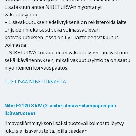
Lisätakuun antaa NIBETURVAn myöntänyt
vakuutusyhtiö.
– Lisävakuutuksen edellytyksenä on rekisteröidä laite
ohjeiden mukaisesti sekä voimassaolevan
kotivakuutuksen jossa on LVI- laitteiden vakuutus
voimassa.
– NIBETURVA korvaa oman vakuutuksen omavastuun
sekä ikävähennyksen, mikäli vakuutusyhtiöltä on saatu
myönteinen korvauspäätös.
LUE LISÄÄ NIBETURVASTA
Nibe F2120 8 kW (3-vaihe) ilmavesilämpöpumpun
lisävarustee
t
Ilmavesilämmityksen lisäksi tuotevalikoimasta löytyy
lukuisia lisävarusteita, joilla saadaan