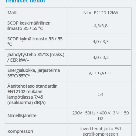
Tekniset tiedot
Malli
Nibe F2120 12kW
SCOP keskimääräinen
4,8/3,8
ilmasto 35 / 55 °C
SCOP kylmä ilmasto 35 / 55
4,0 / 3,3
°C
Jäähdytysteho 35/18 (maks.)
4,0 / 3,3
/ EER kW/–
Energialuokka, järjestelmä
A+++/A+++
35°C/55°C*
Äänitehotaso standardin
EN12102 mukaan
53
lämpötilassa 7/45
(osakuorma) dB(A)
230V~50Hz / 400 V, 3N~, 50
Nimellisjännite
Hz
Invertteriohjattu EVI
Kompressori
scrollkompressori