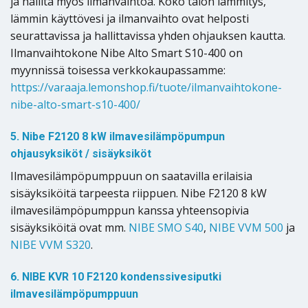
ja hallita myös ilmanvaihtoa. Koko talon lämmitys,
lämmin käyttövesi ja ilmanvaihto ovat helposti
seurattavissa ja hallittavissa yhden ohjauksen kautta.
Ilmanvaihtokone Nibe Alto Smart S10-400 on
myynnissä toisessa verkkokaupassamme:
https://varaaja.lemonshop.fi/tuote/ilmanvaihtokone-
nibe-alto-smart-s10-400/
5. Nibe F2120 8 kW ilmavesilämpöpumpun
ohjausyksiköt / sisäyksiköt
Ilmavesilämpöpumppuun on saatavilla erilaisia
sisäyksiköitä tarpeesta riippuen. Nibe F2120 8 kW
ilmavesilämpöpumppun kanssa yhteensopivia
sisäyksiköitä ovat mm.
NIBE SMO S40
,
NIBE VVM 500
ja
NIBE VVM S320
.
6. NIBE KVR 10 F2120 kondenssivesiputki
ilmavesilämpöpumppuun