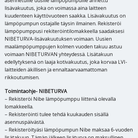
asennetuille uusille lämpöpumpuille annettu
lisävakuutus, joka on voimassa aina laitteen
kuudenteen käyttövuoteen saakka. Lisävakuutus on
lämpöpumpun ostajalle täysin ilmainen. Rekisteröi
lämpöpumppusi rekiteröintilomakkeella saadaksesi
NIBETURVA-lisävakuutuksen voimaan. Uusien
maalämpöpumppujen kolmen vuoden takuu astuu
voimaan NIBETURVAN yhteydessä. Lisätakuun
edellytyksenä on laaja kotivakuutus, joka korvaa LVI-
laitteiden äkillisen ja ennaltaarvaamattoman
rikkoutumisen.
Toimintaohje- NIBETURVA
– Rekisteröi Nibe lämpöpumppu liittenä olevalla
lomakkeella.
– Rekisteröinti tulee tehdä kuukauden sisällä
asennuspäivästä.
– Rekisteröityäsi lämpöpumpun Nibe maksaa 6-vuoden
lisätakuun. Tämän jälkeen lisäturva on maksullinen.