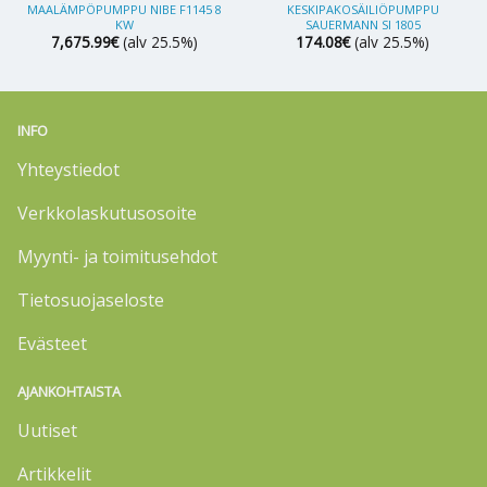
MAALÄMPÖPUMPPU NIBE F1145 8
KESKIPAKOSÄILIÖPUMPPU
KW
SAUERMANN SI 1805
7,675.99
€
(alv 25.5%)
174.08
€
(alv 25.5%)
INFO
Yhteystiedot
Verkkolaskutusosoite
Myynti- ja toimitusehdot
Tietosuojaseloste
Evästeet
AJANKOHTAISTA
Uutiset
Artikkelit