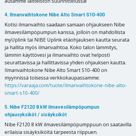
autamme laitteiston suunnittelussa!
4. Ilmanvaihtokone Nibe Alto Smart S10-400
Kotisi ilmanvaihto saadaan samaan ohjaukseen Nibe
ilmavesilämpöpumpun kanssa, jolloin on mahdollista
myUplink tai NIBE Uplink etäohjauksen kautta seurata
ja hallita myös ilmanvaihtoa. Koko talon lämmitys,
lämmin käyttövesi ja ilmanvaihto ovat helposti
seurattavissa ja hallittavissa yhden ohjauksen kautta.
Ilmanvaihtokone Nibe Alto Smart S10-400 on
myynnissä toisessa verkkokaupassamme:
https://varaaja.com/tuote/ilmanvaihtokone-nibe-alto-
smart-s10-400/
5. Nibe F2120 8 kW ilmavesilämpöpumpun
ohjausyksiköt / sisäyksiköt
Nibe F2120 8 kW ilmavesilämpöpumppuun on saatavilla
erilaisia sisäyksiköitä tarpeesta riippuen.