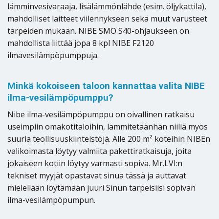
lämminvesivaraaja, lisälämmönlähde (esim. öljykattila),
mahdolliset laitteet viilennykseen sekä muut varusteet
tarpeiden mukaan. NIBE SMO S40-ohjaukseen on
mahdollista liittää jopa 8 kpl NIBE F2120
ilmavesilämpöpumppuja.
Minkä kokoiseen taloon kannattaa valita NIBE
ilma-vesilämpöpumppu?
Nibe ilma-vesilämpöpumppu on oivallinen ratkaisu
useimpiin omakotitaloihin, lämmitetäänhän niillä myös
suuria teollisuuskiinteistöjä. Alle 200 m² koteihin NIBEn
valikoimasta löytyy valmiita pakettiratkaisuja, joita
jokaiseen kotiin löytyy varmasti sopiva. Mr.LVI:n
tekniset myyjät opastavat sinua tässä ja auttavat
mielellään löytämään juuri Sinun tarpeisiisi sopivan
ilma-vesilämpöpumpun.