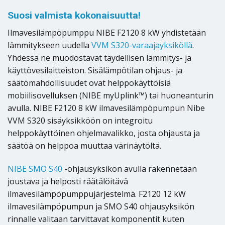
Suosi valmista kokonaisuutta!
Ilmavesilämpöpumppu NIBE F2120 8 kW yhdistetään
lämmitykseen uudella
VVM S320-varaajayksiköllä
.
Yhdessä ne muodostavat täydellisen lämmitys- ja
käyttövesilaitteiston. Sisälämpötilan ohjaus- ja
säätömahdollisuudet ovat helppokäyttöisiä
mobiilisovelluksen (NIBE myUplink™) tai huoneanturin
avulla. NIBE F2120 8 kW ilmavesilämpöpumpun Nibe
VVM S320 sisäyksikköön on integroitu
helppokäyttöinen ohjelmavalikko, josta ohjausta ja
säätöä on helppoa muuttaa värinäytöltä.
NIBE SMO S40
-ohjausyksikön avulla rakennetaan
joustava ja helposti räätälöitävä
ilmavesilämpöpumppujärjestelmä. F2120 12 kW
ilmavesilämpöpumpun ja SMO S40 ohjausyksikön
rinnalle valitaan tarvittavat komponentit kuten