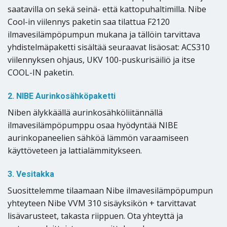
saatavilla on sekä seinä- että kattopuhaltimilla. Nibe
Cool-in viilennys paketin saa tilattua F2120
ilmavesilämpöpumpun mukana ja tällöin tarvittava
yhdistelmäpaketti sisältää seuraavat lisäosat: ACS310
viilennyksen ohjaus, UKV 100-puskurisäiliö ja itse
COOL-IN paketin.
2. NIBE Aurinkosähköpaketti
Niben älykkäällä aurinkosähköliitännällä
ilmavesilämpöpumppu osaa hyödyntää NIBE
aurinkopaneelien sähköä lämmön varaamiseen
käyttöveteen ja lattialämmitykseen.
3. Vesitakka
Suosittelemme tilaamaan Nibe ilmavesilämpöpumpun
yhteyteen Nibe VVM 310 sisäyksikön + tarvittavat
lisävarusteet, takasta riippuen. Ota yhteyttä ja