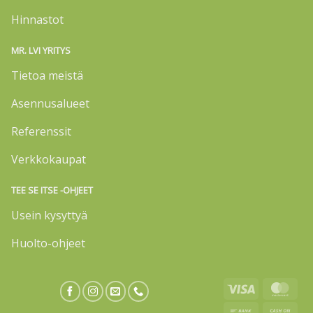
Hinnastot
MR. LVI YRITYS
Tietoa meistä
Asennusalueet
Referenssit
Verkkokaupat
TEE SE ITSE -OHJEET
Usein kysyttyä
Huolto-ohjeet
Visa
Mas
Bank
Cas