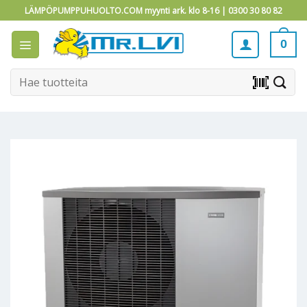
Skip
LÄMPÖPUMPPUHUOLTO.COM myynti ark. klo 8-16 |
0300 30 80 82
to
content
0
Etsi:
barcode_scanner