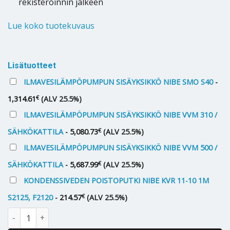
rekisteröinnin jälkeen
Lue koko tuotekuvaus
Alternative:
Lisätuotteet
ILMAVESILÄMPÖPUMPUN SISÄYKSIKKÖ NIBE SMO S40
-
€
1,314.61
(ALV 25.5%)
ILMAVESILÄMPÖPUMPUN SISÄYKSIKKÖ NIBE VVM 310 /
€
SÄHKÖKATTILA
-
5,080.73
(ALV 25.5%)
ILMAVESILÄMPÖPUMPUN SISÄYKSIKKÖ NIBE VVM 500 /
€
SÄHKÖKATTILA
-
5,687.99
(ALV 25.5%)
KONDENSSIVEDEN POISTOPUTKI NIBE KVR 11-10 1M
€
S2125, F2120
-
214.57
(ALV 25.5%)
Ilmavesilämpöpumppu Nibe F2120 8kW (1-vaihe) määrä