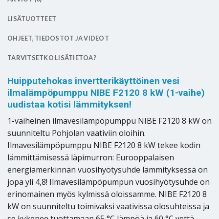
LISÄTUOTTEET
OHJEET, TIEDOSTOT JA VIDEOT
TARVITSETKO LISÄTIETOA?
Huipputehokas invertterikäyttöinen vesi
ilmalämpöpumppu NIBE F2120 8 kW (1-vaihe)
uudistaa kotisi lämmityksen!
1-vaiheinen ilmavesilämpöpumppu NIBE F2120 8 kW on
suunniteltu Pohjolan vaativiin oloihin.
Ilmavesilämpöpumppu NIBE F2120 8 kW tekee kodin
lämmittämisessä läpimurron: Eurooppalaisen
energiamerkinnän vuosihyötysuhde lämmityksessä on
jopa yli 4,8! Ilmavesilämpöpumpun vuosihyötysuhde on
erinomainen myös kylmissä oloissamme. NIBE F2120 8
kW on suunniteltu toimivaksi vaativissa olosuhteissa ja
se kykenee tuottamaan 65 °C lämpöä ja 60 °C vettä