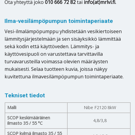
Ota yhteyttä joko
010 666 72 82
tai
info(at)mrlvi.fi.
Ilma-vesilämpöpumpun toimintaperiaate
Vesi-ilmalämpöpumppu yhdistetään vesikiertoiseen
lämmitysjärjestelmään ja sen sisäyksikkö lämmittää
sekä kodin että käyttöveden. Lämmitys- ja
käyttövesipuoli on varustettava tarvittavilla
turvavarusteilla voimassa olevien määräysten
mukaisesti. Selaa tuotteen kuvia, joissa näkyy
kuvitettuna ilmavesilämpöpumpun toimintaperiaate.
Tekniset tiedot
Malli
Nibe F2120 8kW
SCOP keskimääräinen
4,8/3,8
ilmasto 35 / 55 °C
SCOP kylmä ilmasto 35 / 55