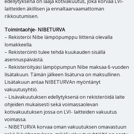
edellytyksenä on laaja kotivakuutus, joka korvaa LVI-
laitteiden äkillisen ja ennaltaarvaamattoman
rikkoutumisen.
Toimintaohje- NIBETURVA
– Rekisteröi Nibe lämpöpumppu liittenä olevalla
lomakkeella.
– Rekisteröinti tulee tehdä kuukauden sisällä
asennuspäivästä.
– Rekisteröityäsi lämpöpumpun Nibe maksaa 6-vuoden
lisätakuun. Tämän jälkeen lisäturva on maksullinen.
Lisätakuun antaa NIBETURVAn myöntänyt
vakuutusyhtiö.
– Lisävakuutuksen edellytyksenä on rekisteröidä laite
ohjeiden mukaisesti sekä voimassaolevan
kotivakuutuksen jossa on LVI- laitteiden vakuutus
voimassa.
– NIBETURVA korvaa oman vakuutuksen omavastuun