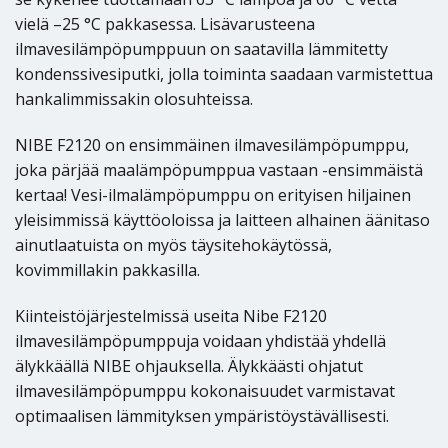
vielä –25 °C pakkasessa. Lisävarusteena
ilmavesilämpöpumppuun on saatavilla lämmitetty
kondenssivesiputki, jolla toiminta saadaan varmistettua
hankalimmissakin olosuhteissa.
NIBE F2120 on ensimmäinen ilmavesilämpöpumppu,
joka pärjää maalämpöpumppua vastaan -ensimmäistä
kertaa! Vesi-ilmalämpöpumppu on erityisen hiljainen
yleisimmissä käyttöoloissa ja laitteen alhainen äänitaso
ainutlaatuista on myös täysitehokäytössä,
kovimmillakin pakkasilla.
Kiinteistöjärjestelmissä useita Nibe F2120
ilmavesilämpöpumppuja voidaan yhdistää yhdellä
älykkäällä NIBE ohjauksella. Älykkäästi ohjatut
ilmavesilämpöpumppu kokonaisuudet varmistavat
optimaalisen lämmityksen ympäristöystävällisesti.