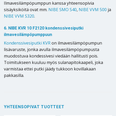
Ilmavesilämpöpumppun kanssa yhteensopivia
sisäyksiköitä ovat mm.
NIBE SMO S40
,
NIBE VVM 500
ja
NIBE VVM S320
.
6. NIBE KVR 10 F2120 kondenssivesiputki
ilmavesilämpöpumppuun
Kondenssivesiputki KVR
on ilmavesilämpöpumpun
lisävaruste, jonka avulla ilmavesilämpöpumpusta
muodostuva kondessivesi viedään hallitusti pois.
Toimitukseen kuuluu myös sulanapitokaapeli, joka
varmistaa ettei putki jäädy tukkoon kovillakaan
pakkasilla.
YHTEENSOPIVAT TUOTTEET