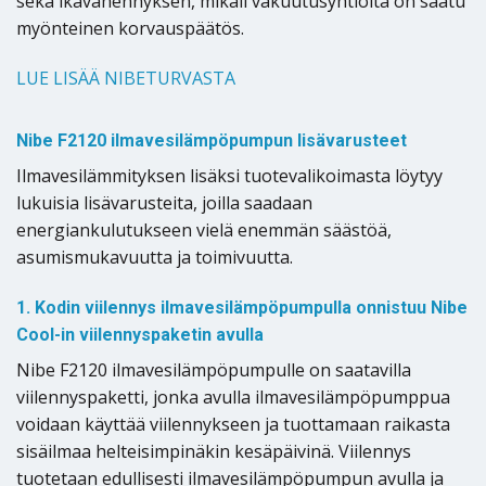
sekä ikävähennyksen, mikäli vakuutusyhtiöltä on saatu
myönteinen korvauspäätös.
LUE LISÄÄ NIBETURVASTA
Nibe F2120 ilmavesilämpöpumpun lisävarusteet
Ilmavesilämmityksen lisäksi tuotevalikoimasta löytyy
lukuisia lisävarusteita, joilla saadaan
energiankulutukseen vielä enemmän säästöä,
asumismukavuutta ja toimivuutta.
1. Kodin viilennys ilmavesilämpöpumpulla onnistuu Nibe
Cool-in viilennyspaketin avulla
Nibe F2120 ilmavesilämpöpumpulle on saatavilla
viilennyspaketti, jonka avulla ilmavesilämpöpumppua
voidaan käyttää viilennykseen ja tuottamaan raikasta
sisäilmaa helteisimpinäkin kesäpäivinä. Viilennys
tuotetaan edullisesti ilmavesilämpöpumpun avulla ja