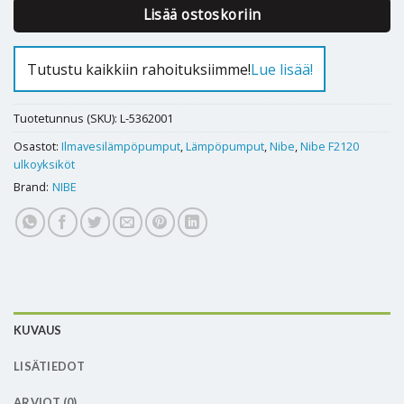
Lisää ostoskoriin
Tutustu kaikkiin rahoituksiimme!
Lue lisää!
Tuotetunnus (SKU):
L-5362001
Osastot:
Ilmavesilämpöpumput
,
Lämpöpumput
,
Nibe
,
Nibe F2120
ulkoyksiköt
Brand:
NIBE
KUVAUS
LISÄTIEDOT
ARVIOT (0)