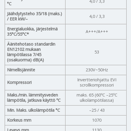
4,0 / 3,3
°C
Jäähdytysteho 35/18 (maks.)
4,0 / 3,3
/ EER kW/–
Energialuokka, järjestelmä
A+++/A+++
35°C/55°C*
Äänitehotaso standardin
EN12102 mukaan
53
lämpötilassa 7/45
(osakuorma) dB(A)
Nimellisjännite
230V~50Hz
Invertteriohjattu EVI
Kompressori
scrollkompressori
Maks./min. lämmitysveden
maks. 65 (60ºC –25ºC
lämpötila, jatkuva käyttö ºC
ulkolämpötilassa)
Min. Maks. ulkolämpötila °C
–25 / 43
Korkeus mm
1070
Leveys mm
1130