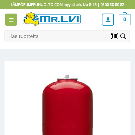
Skip
LÄMPÖPUMPPUHUOLTO.COM myynti ark. klo 8-16 |
0300 30 80 82
to
content
0
Etsi:
barcode_scanner