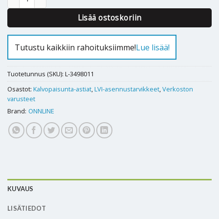
Lisää ostoskoriin
Tutustu kaikkiin rahoituksiimme!
Lue lisää!
Tuotetunnus (SKU):
L-3498011
Osastot:
Kalvopaisunta-astiat
,
LVI-asennustarvikkeet
,
Verkoston
varusteet
Brand:
ONNLINE
KUVAUS
LISÄTIEDOT