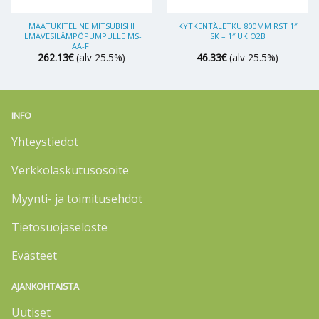
MAATUKITELINE MITSUBISHI
KYTKENTÄLETKU 800MM RST 1″
ILMAVESILÄMPÖPUMPULLE MS-
SK – 1″ UK O2B
AA-FI
262.13
€
(alv 25.5%)
46.33
€
(alv 25.5%)
INFO
Yhteystiedot
Verkkolaskutusosoite
Myynti- ja toimitusehdot
Tietosuojaseloste
Evästeet
AJANKOHTAISTA
Uutiset