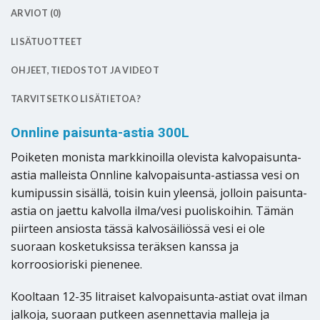
ARVIOT (0)
LISÄTUOTTEET
OHJEET, TIEDOSTOT JA VIDEOT
TARVITSETKO LISÄTIETOA?
Onnline paisunta-astia 300L
Poiketen monista markkinoilla olevista kalvopaisunta-
astia malleista Onnline kalvopaisunta-astiassa vesi on
kumipussin sisällä, toisin kuin yleensä, jolloin paisunta-
astia on jaettu kalvolla ilma/vesi puoliskoihin. Tämän
piirteen ansiosta tässä kalvosäiliössä vesi ei ole
suoraan kosketuksissa teräksen kanssa ja
korroosioriski pienenee.
Kooltaan 12-35 litraiset kalvopaisunta-astiat ovat ilman
jalkoja, suoraan putkeen asennettavia malleja ja