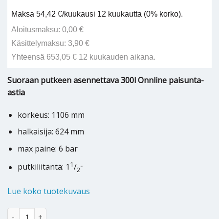
Maksa 54,42 €/kuukausi 12 kuukautta (0% korko).
Aloitusmaksu: 0,00 €
Käsittelymaksu: 3,90 €
Yhteensä 653,05 € 12 kuukauden aikana.
Suoraan putkeen asennettava 300l Onnline paisunta-
astia
korkeus: 1106 mm
halkaisija: 624 mm
max paine: 6 bar
1
putkiliitäntä: 1
/
”
2
Lue koko tuotekuvaus
Kalvopaisunta-astia Onnline 300 L määrä
Alternative: