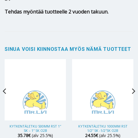
Tehdas myöntää tuotteelle 2 vuoden takuun.
SINUA VOISI KIINNOSTAA MYÖS NÄMÄ TUOTTEET
KYTKENTÄLETKU 500MM RST 1″
KYTKENTÄLETKU 1000MM RST
SK – 1″ SK O2B
1/2″ SK -1/2″SK O2B
35.78
€
(alv 25.5%)
24.55
€
(alv 25.5%)