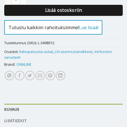
Lisää ostoskoriin
Tutustu kaikkiin rahoituksiimme!
Lue lisää!
Tuotetunnus (SKU):
L-3498012
Osastot:
Kalvopaisunta-astiat
,
LVI-asennustarvikkeet
,
Verkoston
varusteet
Brand:
ONNLINE
KUVAUS
LISÄTIEDOT