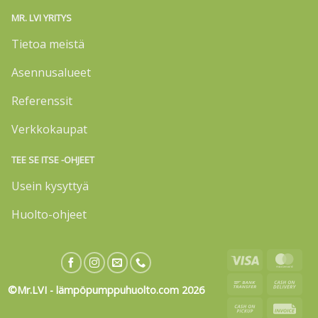
MR. LVI YRITYS
Tietoa meistä
Asennusalueet
Referenssit
Verkkokaupat
TEE SE ITSE -OHJEET
Usein kysyttyä
Huolto-ohjeet
Visa
Mas
Bank
Cas
©Mr.LVI - lämpöpumppuhuolto.com 2026
Transfer
On
Cash
Invo
Deli