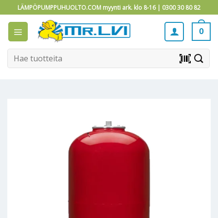
Skip
LÄMPÖPUMPPUHUOLTO.COM myynti ark. klo 8-16 |
0300 30 80 82
to
content
0
Etsi:
barcode_scanner