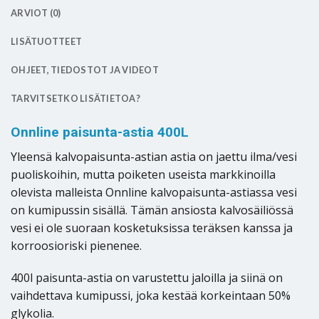
ARVIOT (0)
LISÄTUOTTEET
OHJEET, TIEDOSTOT JA VIDEOT
TARVITSETKO LISÄTIETOA?
Onnline paisunta-astia 400L
Yleensä kalvopaisunta-astian astia on jaettu ilma/vesi
puoliskoihin, mutta poiketen useista markkinoilla
olevista malleista Onnline kalvopaisunta-astiassa vesi
on kumipussin sisällä. Tämän ansiosta kalvosäiliössä
vesi ei ole suoraan kosketuksissa teräksen kanssa ja
korroosioriski pienenee.
400l paisunta-astia on varustettu jaloilla ja siinä on
vaihdettava kumipussi, joka kestää korkeintaan 50%
glykolia.