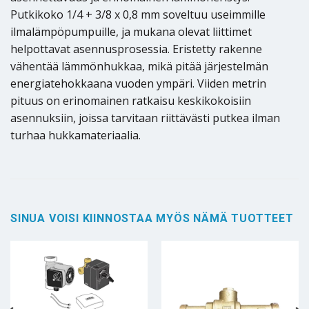
Putkikoko 1/4 + 3/8 x 0,8 mm soveltuu useimmille
ilmalämpöpumpuille, ja mukana olevat liittimet
helpottavat asennusprosessia. Eristetty rakenne
vähentää lämmönhukkaa, mikä pitää järjestelmän
energiatehokkaana vuoden ympäri. Viiden metrin
pituus on erinomainen ratkaisu keskikokoisiin
asennuksiin, joissa tarvitaan riittävästi putkea ilman
turhaa hukkamateriaalia.
SINUA VOISI KIINNOSTAA MYÖS NÄMÄ TUOTTEET