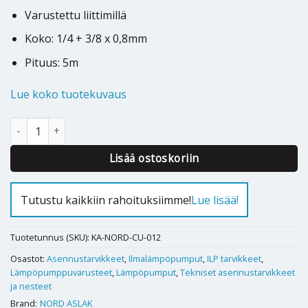
Varustettu liittimillä
Koko: 1/4 + 3/8 x 0,8mm
Pituus: 5m
Lue koko tuotekuvaus
Kupariputki JL eristetty Nord Aslak 1/4+3/8×0,8mm 5m määrä
Alternative:
Lisää ostoskoriin
Tutustu kaikkiin rahoituksiimme!
Lue lisää!
Tuotetunnus (SKU):
KA-NORD-CU-012
Osastot:
Asennustarvikkeet
,
Ilmalämpöpumput
,
ILP tarvikkeet
,
Lämpöpumppuvarusteet
,
Lämpöpumput
,
Tekniset asennustarvikkeet
ja nesteet
Brand:
NORD ASLAK