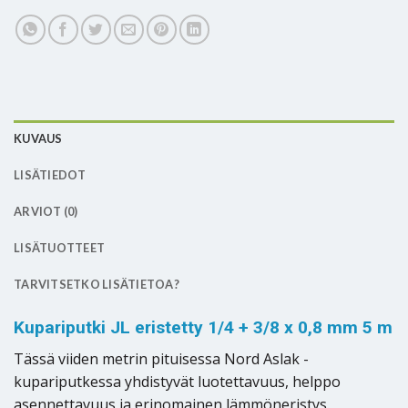
KUVAUS
LISÄTIEDOT
ARVIOT (0)
LISÄTUOTTEET
TARVITSETKO LISÄTIETOA?
Kupariputki JL eristetty 1/4 + 3/8 x 0,8 mm 5 m
Tässä viiden metrin pituisessa Nord Aslak -
kupariputkessa yhdistyvät luotettavuus, helppo
asennettavuus ja erinomainen lämmöneristys.