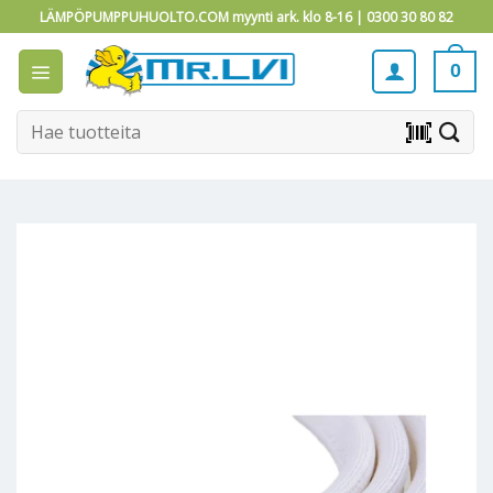
Skip
LÄMPÖPUMPPUHUOLTO.COM myynti ark. klo 8-16 |
0300 30 80 82
to
content
0
Etsi:
barcode_scanner