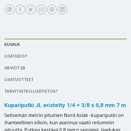
KUVAUS
LISÄTIEDOT
ARVIOT (0)
LISÄTUOTTEET
TARVITSETKO LISÄTIETOA?
Kupariputki JL eristetty 1/4 + 3/8 x 0,8 mm 7 m
Seitsemän metrin pituinen Nord Aslak -kupariputki on
ihanteellinen silloin, kun asennus vaatii reilummin
pituutta. Putken kestävä 0,8 mm:n seinämä, laadukas