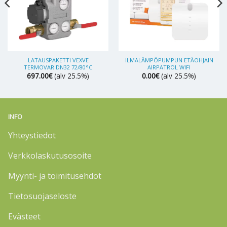
LATAUSPAKETTI VEXVE
ILMALÄMPÖPUMPUN ETÄOHJAIN
TERMOVAR DN32 72/80°C
AIRPATROL WIFI
697.00
€
(alv 25.5%)
0.00
€
(alv 25.5%)
INFO
Yhteystiedot
Verkkolaskutusosoite
Myynti- ja toimitusehdot
Tietosuojaseloste
Evästeet