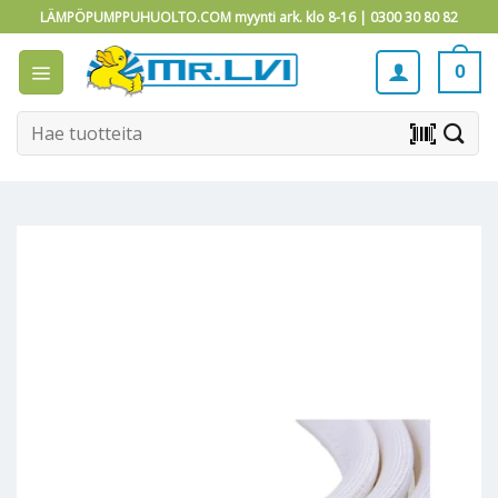
Skip
LÄMPÖPUMPPUHUOLTO.COM myynti ark. klo 8-16 |
0300 30 80 82
to
content
0
Etsi:
barcode_scanner