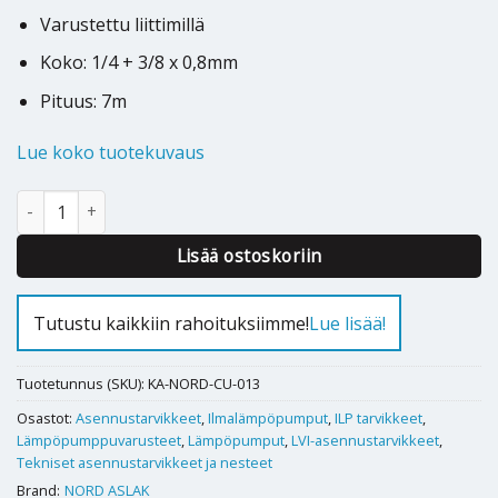
Varustettu liittimillä
Koko: 1/4 + 3/8 x 0,8mm
Pituus: 7m
Lue koko tuotekuvaus
Kupariputki JL eristetty Nord Aslak 1/4+3/8×0,8mm 7m määrä
Alternative:
Lisää ostoskoriin
Tutustu kaikkiin rahoituksiimme!
Lue lisää!
Tuotetunnus (SKU):
KA-NORD-CU-013
Osastot:
Asennustarvikkeet
,
Ilmalämpöpumput
,
ILP tarvikkeet
,
Lämpöpumppuvarusteet
,
Lämpöpumput
,
LVI-asennustarvikkeet
,
Tekniset asennustarvikkeet ja nesteet
Brand:
NORD ASLAK