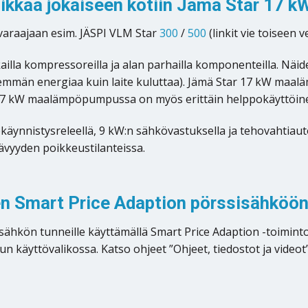
kkaa jokaiseen kotiin Jämä Star 17 
araajaan esim. JÄSPI VLM Star
300
/
500
(linkit vie toisee
lla kompressoreilla ja alan parhailla komponenteilla. N
enemmän energiaa kuin laite kuluttaa). Jämä Star 17 kW maa
ar 17 kW maalämpöpumpussa on myös erittäin helppokäyttöine
nistysreleellä, 9 kW:n sähkövastuksella ja tehovahtiautom
vyyden poikkeustilanteissa.
 Smart Price Adaption pörssisähköö
n tunneille käyttämällä Smart Price Adaption -toimintoa.
äyttövalikossa. Katso ohjeet ”Ohjeet, tiedostot ja videot” 