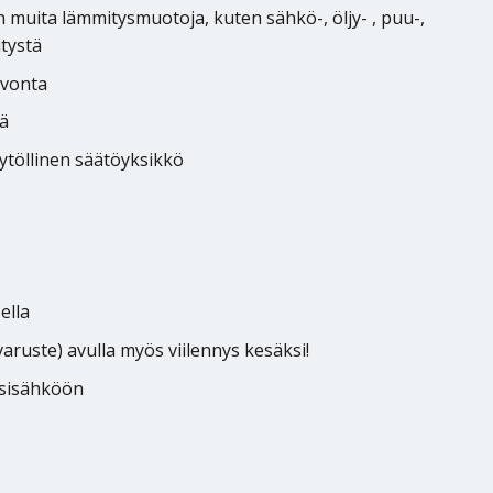
muita lämmitysmuotoja, kuten sähkö-, öljy- , puu-,
itystä
lvonta
ä
ytöllinen säätöyksikkö
ella
varuste) avulla myös viilennys kesäksi!
ssisähköön
7 Kw määrä