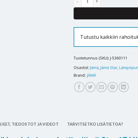
Tutustu kaikkiin rahoitu
Tuotetunnus (SKU):
J-5360111
Osastot:
Jämä
,
Jämä Star
,
Lämpöpu
Brand:
JÄMÄ
JEET, TIEDOSTOT JA VIDEOT
TARVITSETKO LISÄTIETOA?