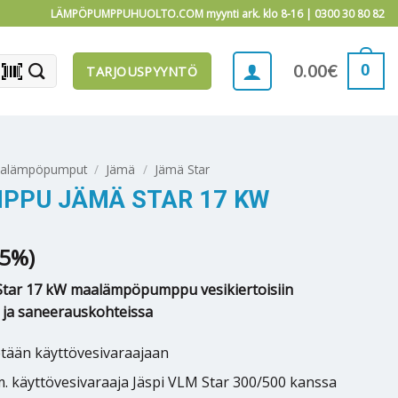
LÄMPÖPUMPPUHUOLTO.COM myynti ark. klo 8-16 |
0300 30 80 82
barcode_scanner
0
0.00
€
TARJOUSPYYNTÖ
alämpöpumput
/
Jämä
/
Jämä Star
PU JÄMÄ STAR 17 KW
.5%)
Star 17 kW maalämpöpumppu vesikiertoisiin
- ja saneerauskohteissa
ään käyttövesivaraajaan
. käyttövesivaraaja Jäspi VLM Star 300/500 kanssa