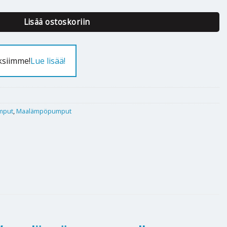
Lisää ostoskoriin
ksiimme!
Lue lisää!
mput
,
Maalämpöpumput