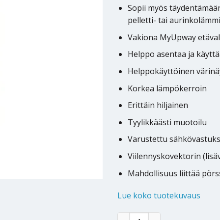
Sopii myös täydentämään 
pelletti- tai aurinkolämm
Vakiona MyUpway etäva
Helppo asentaa ja käyttä
Helppokäyttöinen värinä
Korkea lämpökerroin
Erittäin hiljainen
Tyylikkäästi muotoilu
Varustettu sähkövastuks
Viilennyskovektorin (lisä
Mahdollisuus liittää pör
Lue koko tuotekuvaus
Maalämpöpumppu Jämä Star 1
Alternative: