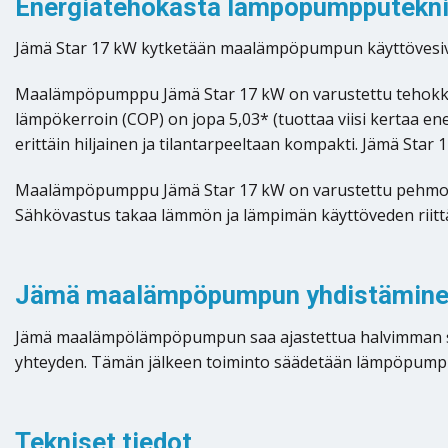
Energiatehokasta lämpöpumpputeknii
Jämä Star 17 kW kytketään maalämpöpumpun käyttövesiv
Maalämpöpumppu Jämä Star 17 kW on varustettu tehokkai
lämpökerroin (COP) on jopa 5,03* (tuottaa viisi kertaa 
erittäin hiljainen ja tilantarpeeltaan kompakti. Jämä St
Maalämpöpumppu Jämä Star 17 kW on varustettu pehmokäyn
Sähkövastus takaa lämmön ja lämpimän käyttöveden riittä
Jämä maalämpöpumpun yhdistäminen
Jämä maalämpölämpöpumpun saa ajastettua halvimman sähkö
yhteyden. Tämän jälkeen toiminto säädetään lämpöpumpun k
Tekniset tiedot