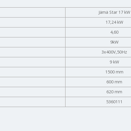
Jämä Star 17 kW
17,24 kW
4,60
9kW
3x400V,50Hz
9 kW
1500 mm
600 mm
620 mm
5360111