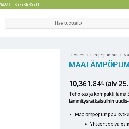
VELUT
REFERENSSIT
Etsi:
Tuotteet
/
Lämpöpumput
/
Ma
MAALÄMPÖPUMP
10,361.84
(alv 25
€
Tehokas ja kompakti Jämä 
lämmitysratkaisuihin uudis
Maalämpöpumppu kytket
Yhteensopiva esim