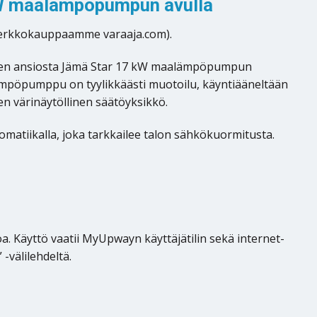
kW maalämpöpumpun avulla
n verkkokauppaamme varaaja.com).
äiden ansiosta Jämä Star 17 kW maalämpöpumpun
lämpöpumppu on tyylikkäästi muotoilu, käyntiääneltään
n värinäytöllinen säätöyksikkö.
atiikalla, joka tarkkailee talon sähkökuormitusta.
n
 Käyttö vaatii MyUpwayn käyttäjätilin sekä internet-
-välilehdeltä.