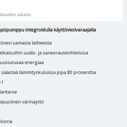
ukauden aikana.
pöpumppu integroidulla käyttövesivaraajalla
övesi samasta laitteesta
ratkaisuihin uudis- ja saneerauskohteisssa
uusiutuvaa energiaa
 säästää lämmityskuluissa jopa 80 prosenttia
 l
lantarve
ipuolinen värinäyttö
akiona