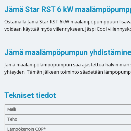
Jämä Star RST 6 kW maalämpöpumpp
Ostamalla Jämä Star RST 6kW maalämpöpumppuun lisävaru
voidaan käyttää myös viilennykseen. Jäspi Cool viilennysk
Jämä maalämpöpumpun yhdistäminen
Jämä maalämpölämpöpumpun saa ajastettua halvimman sähkö
yhteyden. Tämän jälkeen toiminto säädetään lämpöpumpun k
Tekniset tiedot
Malli
Teho
Lämpökerroin COP*