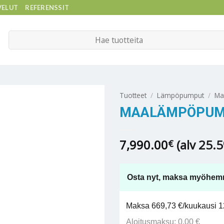
VELUT
REFERENSSIT
Etsi:
Tuotteet
/
Lämpöpumput
/
Ma
MAALÄMPÖPUMP
7,990.00
(alv 25.
€
Osta nyt, maksa myöhem
Maksa 669,73 €/kuukausi 12
Aloitusmaksu: 0,00 €