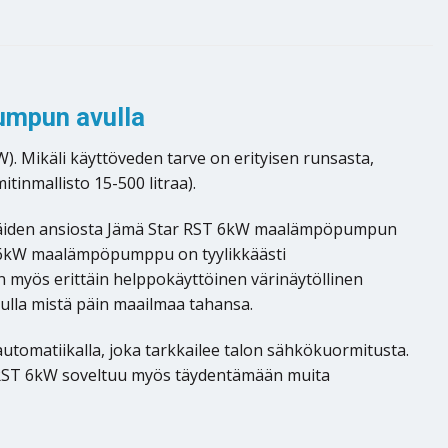
umpun avulla
. Mikäli käyttöveden tarve on erityisen runsasta,
inmallisto 15-500 litraa).
 Näiden ansiosta Jämä Star RST 6kW maalämpöpumpun
ST 6kW maalämpöpumppu on tyylikkäästi
 myös erittäin helppokäyttöinen värinäytöllinen
lla mistä päin maailmaa tahansa.
omatiikalla, joka tarkkailee talon sähkökuormitusta.
 RST 6kW soveltuu myös täydentämään muita