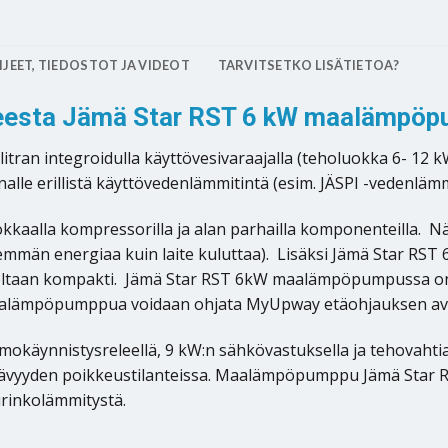
JEET, TIEDOSTOT JA VIDEOT
TARVITSETKO LISÄTIETOA?
teesta Jämä Star RST 6 kW maalämpöp
n integroidulla käyttövesivaraajalla (teholuokka 6- 12 kW)
 erillistä käyttövedenlämmitintä (esim. JÄSPI -vedenlämmit
kaalla kompressorilla ja alan parhailla komponenteilla.
enemmän energiaa kuin laite kuluttaa). Lisäksi Jämä Star R
arpeeltaan kompakti. Jämä Star RST 6kW maalämpöpumpussa on
maalämpöpumppua voidaan ohjata MyUpway etäohjauksen avu
ynnistysreleellä, 9 kW:n sähkövastuksella ja tehovahtiaut
ttävyyden poikkeustilanteissa. Maalämpöpumppu Jämä Star
aurinkolämmitystä.