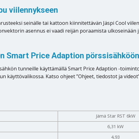
u viilennykseen
steeksi seinälle tai kattoon kiinnitettävän Jäspi Cool v
onvektorin asennus ei vaadi reijän poraamista ulkoseinään ja
 Smart Price Adaption pörssisähköö
n tunneille käyttämällä Smart Price Adaption -toimintoa.
äyttövalikossa. Katso ohjeet ”Ohjeet, tiedostot ja videot” 
Jämä Star RST 6kW
6,31 kW
4,93