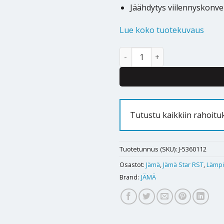
Jäähdytys viilennyskonvek
Lue koko tuotekuvaus
Maalämpöpumppu Jämä Star R
Alternative:
Tutustu kaikkiin rahoitu
Tuotetunnus (SKU):
J-5360112
Osastot:
Jämä
,
Jämä Star RST
,
Lämp
Brand:
JÄMÄ