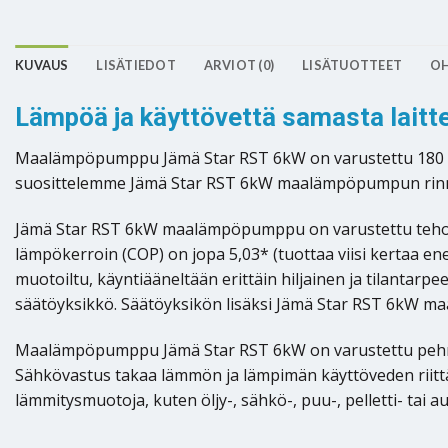
KUVAUS
LISÄTIEDOT
ARVIOT (0)
LISÄTUOTTEET
OH
Lämpöä ja käyttövettä samasta lait
Maalämpöpumppu Jämä Star RST 6kW on varustettu 180 litra
suosittelemme Jämä Star RST 6kW maalämpöpumpun rinnalle
Jämä Star RST 6kW maalämpöpumppu on varustettu tehok
lämpökerroin (COP) on jopa 5,03* (tuottaa viisi kertaa 
muotoiltu, käyntiääneltään erittäin hiljainen ja tilant
säätöyksikkö. Säätöyksikön lisäksi Jämä Star RST 6kW 
Maalämpöpumppu Jämä Star RST 6kW on varustettu pehmokä
Sähkövastus takaa lämmön ja lämpimän käyttöveden rii
lämmitysmuotoja, kuten öljy-, sähkö-, puu-, pelletti- tai 