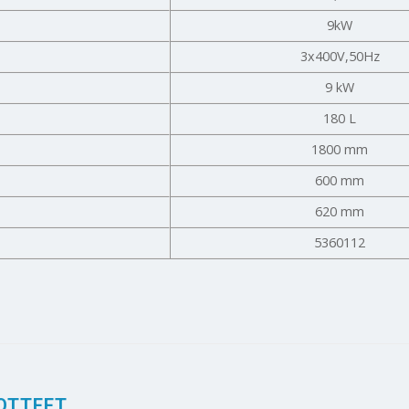
9kW
3x400V,50Hz
9 kW
180 L
1800 mm
600 mm
620 mm
5360112
OTTEET