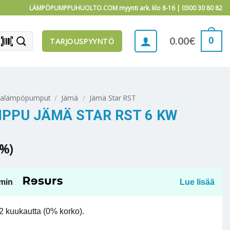
LÄMPÖPUMPPUHUOLTO.COM myynti ark. klo 8-16 |
0300 30 80 82
barcode_scanner
0
0.00
€
TARJOUSPYYNTÖ
alämpöpumput
/
Jämä
/
Jämä Star RST
PU JÄMÄ STAR RST 6 KW
5%)
min
Lue lisää
 kuukautta (0% korko).