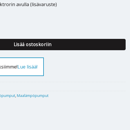
trorin avulla (lisävaruste)
ST 6 Kw määrä
Lisää ostoskoriin
ksiimme!
Lue lisää!
öpumput
,
Maalämpöpumput