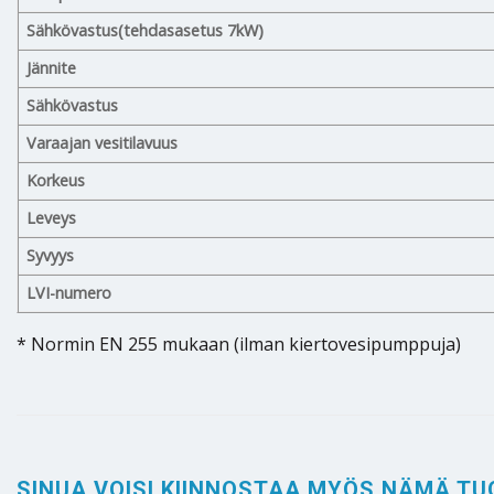
Sähkövastus(tehdasasetus 7kW)
Jännite
Sähkövastus
Varaajan vesitilavuus
Korkeus
Leveys
Syvyys
LVI-numero
* Normin EN 255 mukaan (ilman kiertovesipumppuja)
SINUA VOISI KIINNOSTAA MYÖS NÄMÄ TU