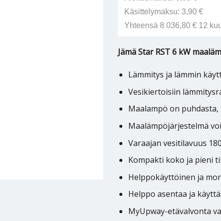
Käsittelymaksu: 3,90 €
Yhteensä 8 036,80 € 12 ku
Jämä Star RST 6 kW maaläm
Lämmitys ja lämmin käytt
Vesikiertoisiin lämmitys
Maalampö on puhdasta, 
Maalämpöjärjestelmä voi
Varaajan vesitilavuus 180
Kompakti koko ja pieni ti
Helppokäyttöinen ja mon
Helppo asentaa ja käyttä
MyUpway-etävalvonta v