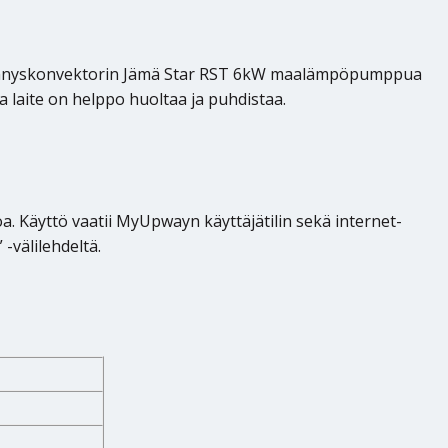
iilennyskonvektorin Jämä Star RST 6kW maalämpöpumppua
 laite on helppo huoltaa ja puhdistaa.
n
 Käyttö vaatii MyUpwayn käyttäjätilin sekä internet-
-välilehdeltä.