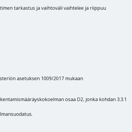
en tarkastus ja vaihtoväli vaihtelee ja riippuu
isteriön asetuksen 1009/2017 mukaan
kentamismääräyskokoelman osaa D2, jonka kohdan 3.3.1
ilmansuodatus.