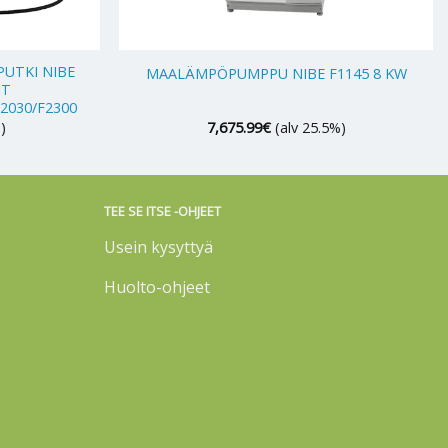
+
UTKI NIBE
MAALÄMPÖPUMPPU NIBE F1145 8 KW
IT
F2030/F2300
)
7,675.99
€
(alv 25.5%)
TEE SE ITSE -OHJEET
Usein kysyttyä
Huolto-ohjeet