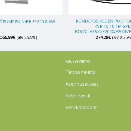
+
KONDENSSIVEDEN POISTOP
PUMPPU NIBE F1245 8 KW
KVR 10-10 1M SPL
BOX/CLASSIC/F2040/F2026/
,566.99
€
(alv 25.5%)
274.28
€
(alv 25.5%
MR. LVI YRITYS
Tietoa meistä
Asennusalueet
Referenssit
Verkkokaupat