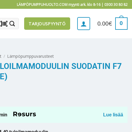
LÄMPÖPUMPPUHUOLTO.COM myynti ark. klo 8-16 |
0300 30 80 82
barcode_scanner
0
0.00
€
TARJOUSPYYNTÖ
t
/
Lämpöpumppuvarusteet
ULOILMAMODUULIN SUODATIN F7
E)
min
Lue lisää