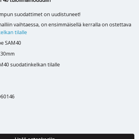
M 40 tuloilmamoduulin
mpun suodattimet on uudistuneet!
lliin vaihtaessa, on ensimmäisellä kerralla on ostettava
elkan tilalle
ibe SAM40
x 30mm
40 suodatinkelkan tilalle
060146
odatin F7 (kelkan tilalle) määrä