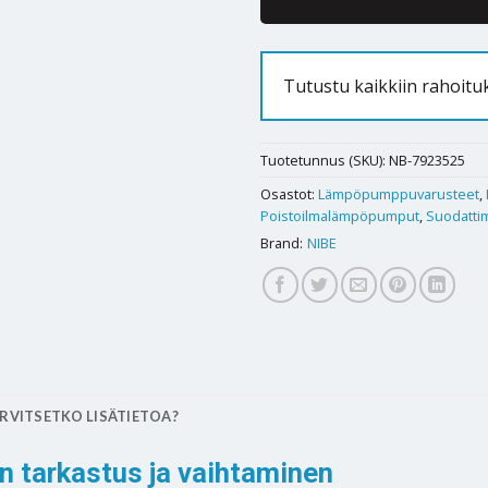
Tutustu kaikkiin rahoitu
Tuotetunnus (SKU):
NB-7923525
Osastot:
Lämpöpumppuvarusteet
,
Poistoilmalämpöpumput
,
Suodattim
Brand:
NIBE
RVITSETKO LISÄTIETOA?
 tarkastus ja vaihtaminen