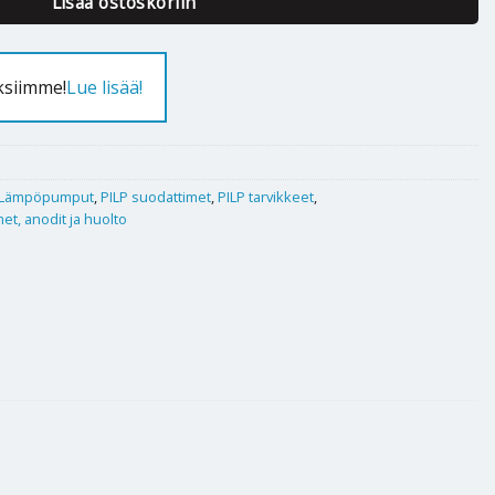
Lisää ostoskoriin
ksiimme!
Lue lisää!
Lämpöpumput
,
PILP suodattimet
,
PILP tarvikkeet
,
et, anodit ja huolto