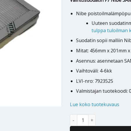
Vaihtosuodatin F7 Nibe SA
Nibe poistoilmalämpöpu
Uuteen suodatinma
tulppa tuloilman k
Suodatin sopii malliin N
Mitat: 456mm x 201mm 
Asennus: asennetaan SAM
Vaihtoväli: 4-6kk
LVI-nro: 7923525
Valmistajan tuotekoodi: 
Lue koko tuotekuvaus
Nibe SAM 40 tuloilmamoduulin su
Alternative: