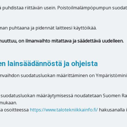
puhdistaa riittävän usein. Poistoilmalämpöpumpun suodattim
man puhtaana ja pidennät laitteesi käyttöikää.
muuttuu, on ilmanvaihto mitattava ja säädettävä uudelleen.
 lainsäädännöstä ja ohjeista
manvaihdon suodatusluokan määrittäminen on Ympäristömin
 suodatusluokan määräytymisessä noudatetaan Suomen Ra
 mukaan.
la osoitteessa
https://www.talotekniikkainfo.fi/
hakusanalla 