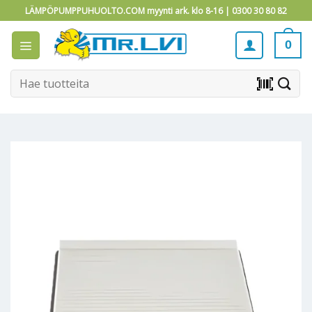
Skip
LÄMPÖPUMPPUHUOLTO.COM myynti ark. klo 8-16 |
0300 30 80 82
to
content
0
Etsi:
barcode_scanner