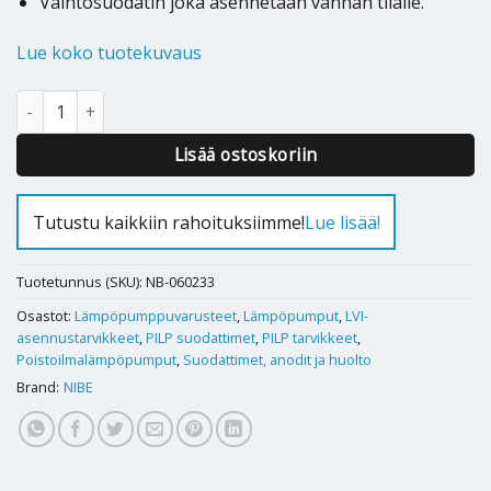
Vaihtosuodatin joka asennetaan vanhan tilalle.
Lue koko tuotekuvaus
Nibe S735 poistoilmasuodatin G4 määrä
Alternative:
Lisää ostoskoriin
Tutustu kaikkiin rahoituksiimme!
Lue lisää!
Tuotetunnus (SKU):
NB-060233
Osastot:
Lämpöpumppuvarusteet
,
Lämpöpumput
,
LVI-
asennustarvikkeet
,
PILP suodattimet
,
PILP tarvikkeet
,
Poistoilmalämpöpumput
,
Suodattimet, anodit ja huolto
Brand:
NIBE