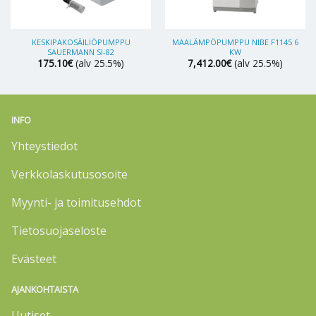
KESKIPAKOSÄILIÖPUMPPU
MAALÄMPÖPUMPPU NIBE F1145 6
SAUERMANN SI-82
KW
175.10
€
(alv 25.5%)
7,412.00
€
(alv 25.5%)
INFO
Yhteystiedot
Verkkolaskutusosoite
Myynti- ja toimitusehdot
Tietosuojaseloste
Evästeet
AJANKOHTAISTA
Uutiset