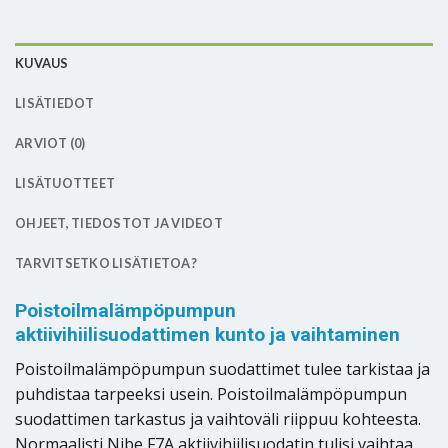
KUVAUS
LISÄTIEDOT
ARVIOT (0)
LISÄTUOTTEET
OHJEET, TIEDOSTOT JA VIDEOT
TARVITSETKO LISÄTIETOA?
Poistoilmalämpöpumpun
aktiivihiilisuodattimen kunto ja vaihtaminen
Poistoilmalämpöpumpun suodattimet tulee tarkistaa ja
puhdistaa tarpeeksi usein. Poistoilmalämpöpumpun
suodattimen tarkastus ja vaihtoväli riippuu kohteesta.
Normaalisti Nibe F7A aktiivihiilisuodatin tulisi vaihtaa