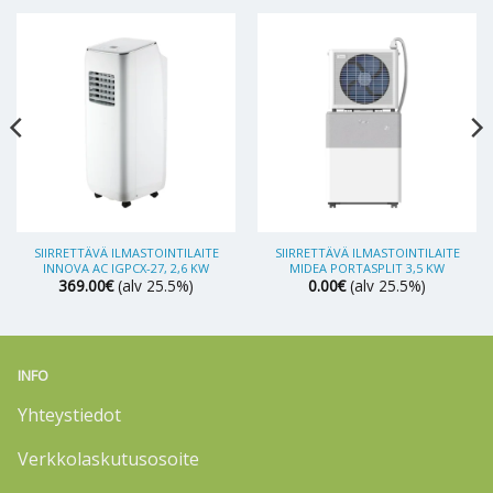
SIIRRETTÄVÄ ILMASTOINTILAITE
SIIRRETTÄVÄ ILMASTOINTILAITE
INNOVA AC IGPCX-27, 2,6 KW
MIDEA PORTASPLIT 3,5 KW
369.00
€
(alv 25.5%)
0.00
€
(alv 25.5%)
INFO
Yhteystiedot
Verkkolaskutusosoite