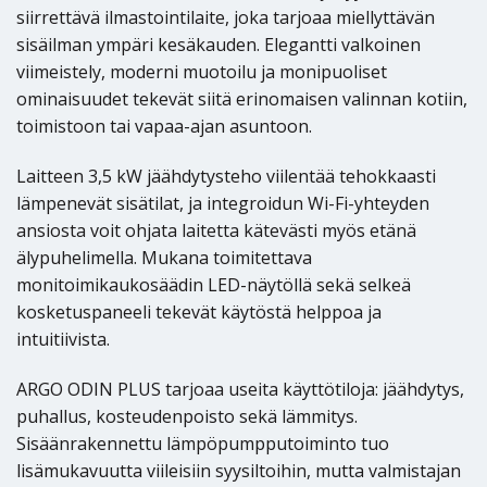
siirrettävä ilmastointilaite, joka tarjoaa miellyttävän
sisäilman ympäri kesäkauden. Elegantti valkoinen
viimeistely, moderni muotoilu ja monipuoliset
ominaisuudet tekevät siitä erinomaisen valinnan kotiin,
toimistoon tai vapaa-ajan asuntoon.
Laitteen 3,5 kW jäähdytysteho viilentää tehokkaasti
lämpenevät sisätilat, ja integroidun Wi-Fi-yhteyden
ansiosta voit ohjata laitetta kätevästi myös etänä
älypuhelimella. Mukana toimitettava
monitoimikaukosäädin LED-näytöllä sekä selkeä
kosketuspaneeli tekevät käytöstä helppoa ja
intuitiivista.
ARGO ODIN PLUS tarjoaa useita käyttötiloja: jäähdytys,
puhallus, kosteudenpoisto sekä lämmitys.
Sisäänrakennettu lämpöpumpputoiminto tuo
lisämukavuutta viileisiin syysiltoihin, mutta valmistajan