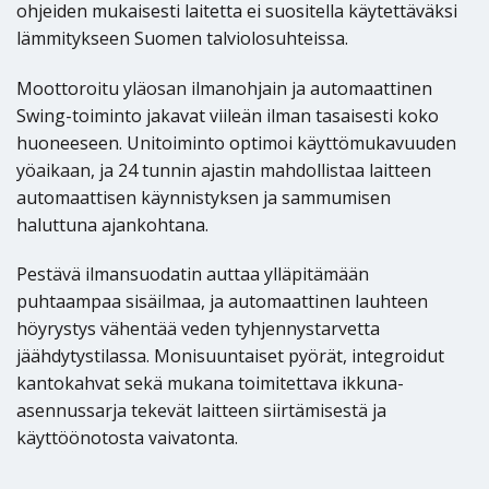
ohjeiden mukaisesti laitetta ei suositella käytettäväksi
lämmitykseen Suomen talviolosuhteissa.
Moottoroitu yläosan ilmanohjain ja automaattinen
Swing-toiminto jakavat viileän ilman tasaisesti koko
huoneeseen. Unitoiminto optimoi käyttömukavuuden
yöaikaan, ja 24 tunnin ajastin mahdollistaa laitteen
automaattisen käynnistyksen ja sammumisen
haluttuna ajankohtana.
Pestävä ilmansuodatin auttaa ylläpitämään
puhtaampaa sisäilmaa, ja automaattinen lauhteen
höyrystys vähentää veden tyhjennystarvetta
jäähdytystilassa. Monisuuntaiset pyörät, integroidut
kantokahvat sekä mukana toimitettava ikkuna-
asennussarja tekevät laitteen siirtämisestä ja
käyttöönotosta vaivatonta.