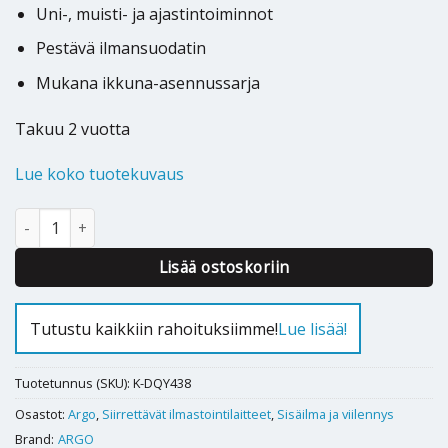
Uni-, muisti- ja ajastintoiminnot
Pestävä ilmansuodatin
Mukana ikkuna-asennussarja
Takuu 2 vuotta
Lue koko tuotekuvaus
Siirrettävä ilmastointilaite ARGO ODIN PLUS 3,5 kW määrä
Alternative:
Lisää ostoskoriin
Tutustu kaikkiin rahoituksiimme!
Lue lisää!
Tuotetunnus (SKU):
K-DQY438
Osastot:
Argo
,
Siirrettävät ilmastointilaitteet
,
Sisäilma ja viilennys
Brand:
ARGO