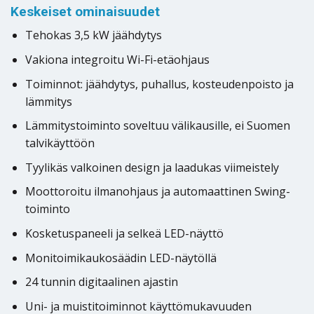
Keskeiset ominaisuudet
Tehokas 3,5 kW jäähdytys
Vakiona integroitu Wi-Fi-etäohjaus
Toiminnot: jäähdytys, puhallus, kosteudenpoisto ja
lämmitys
Lämmitystoiminto soveltuu välikausille, ei Suomen
talvikäyttöön
Tyylikäs valkoinen design ja laadukas viimeistely
Moottoroitu ilmanohjaus ja automaattinen Swing-
toiminto
Kosketuspaneeli ja selkeä LED-näyttö
Monitoimikaukosäädin LED-näytöllä
24 tunnin digitaalinen ajastin
Uni- ja muistitoiminnot käyttömukavuuden