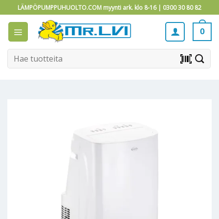
Skip
LÄMPÖPUMPPUHUOLTO.COM myynti ark. klo 8-16 |
0300 30 80 82
to
content
0
Etsi:
barcode_scanner