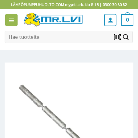
Skip
LÄMPÖPUMPPUHUOLTO.COM myynti ark. klo 8-16 |
0300 30 80 82
to
content
0
Etsi:
barcode_scanner