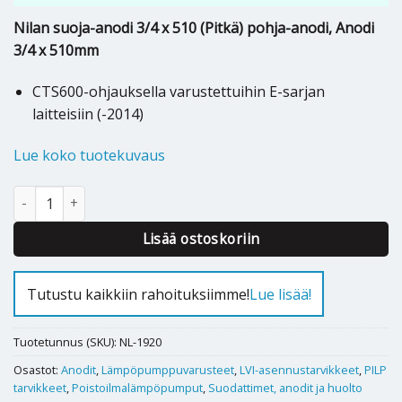
Nilan suoja-anodi 3/4 x 510 (Pitkä) pohja-anodi, Anodi
3/4 x 510mm
CTS600-ohjauksella varustettuihin E-sarjan
laitteisiin (-2014)
Lue koko tuotekuvaus
Suoja-anodi Nilan E, 2014- CTS600 (pohja-anodi) määrä
Alternative:
Lisää ostoskoriin
Tutustu kaikkiin rahoituksiimme!
Lue lisää!
Tuotetunnus (SKU):
NL-1920
Osastot:
Anodit
,
Lämpöpumppuvarusteet
,
LVI-asennustarvikkeet
,
PILP
tarvikkeet
,
Poistoilmalämpöpumput
,
Suodattimet, anodit ja huolto