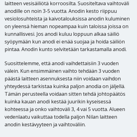
laitteen vesisäiliötä korroosilta. Suositeltava vaihtoväli
anodille on noin 3-5 vuotta. Anodin kesto riippuu
vesiolosuhteista ja kaivotalouksissa anodin kuluminen
on yleensä hieman nopeampaa kuin taloissa joissa on
kunnallisvesi. Jos anodi kuluu loppuun alkaa säiliö
syöpymään kun anodi ei enää suojaa ja hoida säiliön
pintaa. Anodin kunto selvitetään tarkastamalla anodi.
Suosittelemme, että anodi vaihdettaisiin 3 vuoden
välein. Kun ensimmäinen vaihto tehdään 3 vuoden
päästä laitteen asennuksesta niin voidaan vaihdon
yhteydessä tarkistaa kuinka paljon anodia on jäljellä.
Tämän perusteella voidaan sitten tehdä johtopäätös
kuinka kauan anodi kestää juurikin kyseisessä
kohteessa ja onko vaihtoväli 3, 4 vai 5 vuotta. Alueen
vedenlaatu vaikuttaa todella paljon Nilan laitteen
anodin kestävyyteen ja vaihtoväliin.