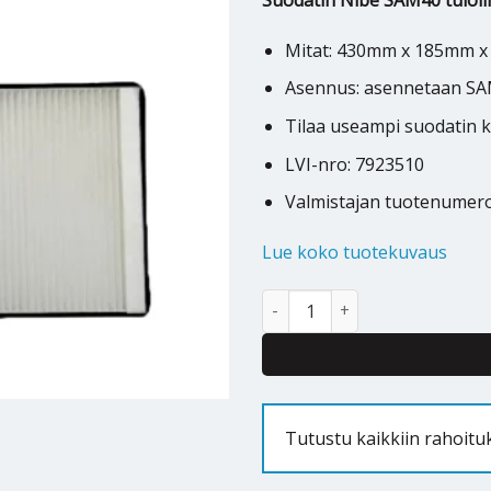
Suodatin Nibe SAM40 tuloi
Mitat: 430mm x 185mm 
Asennus: asennetaan SA
Tilaa useampi suodatin ke
LVI-nro:
7923510
Valmistajan tuotenumer
Lue koko tuotekuvaus
Nibe SAM 40 tuloilmamoduulin 
Alternative:
Tutustu kaikkiin rahoitu