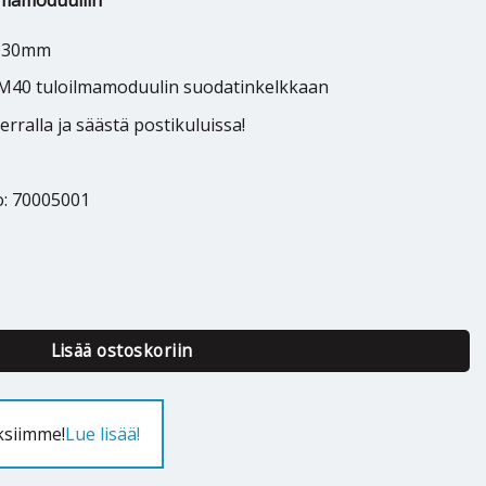
lmamoduuliin
x 30mm
M40 tuloilmamoduulin suodatinkelkkaan
rralla ja säästä postikuluissa!
o: 70005001
suodatin F7 (kelkkaan) määrä
Lisää ostoskoriin
ksiimme!
Lue lisää!