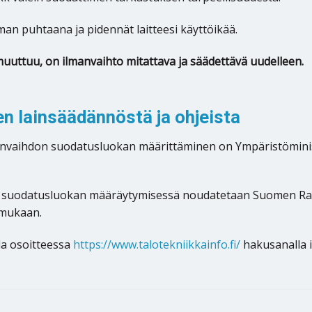
man puhtaana ja pidennät laitteesi käyttöikää.
muuttuu, on ilmanvaihto mitattava ja säädettävä uudelleen.
 lainsäädännöstä ja ohjeista
manvaihdon suodatusluokan määrittäminen on Ympäristömin
 suodatusluokan määräytymisessä noudatetaan Suomen Ra
 mukaan.
la osoitteessa
https://www.talotekniikkainfo.fi/
hakusanalla 