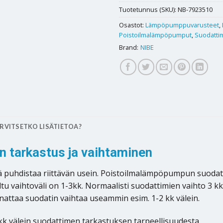
Tuotetunnus (SKU):
NB-7923510
Osastot:
Lämpöpumppuvarusteet
,
Poistoilmalämpöpumput
,
Suodattim
Brand:
NIBE
RVITSETKO LISÄTIETOA?
 tarkastus ja vaihtaminen
puhdistaa riittävän usein. Poistoilmalämpöpumpun suodattim
vaihtoväli on 1-3kk. Normaalisti suodattimien vaihto 3 kk v
nnattaa suodatin vaihtaa useammin esim. 1-2 kk välein.
kk välein suodattimen tarkastuksen tarpeellisuudesta.