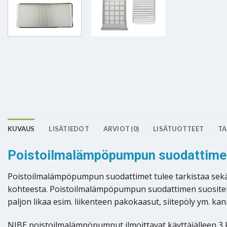
KUVAUS
LISÄTIEDOT
ARVIOT (0)
LISÄTUOTTEET
TA
Poistoilmalämpöpumpun suodattimen
Poistoilmalämpöpumpun suodattimet tulee tarkistaa sekä 
kohteesta. Poistoilmalämpöpumpun suodattimen suositeltu 
paljon likaa esim. liikenteen pakokaasut, siitepöly ym. ka
NIBE poistoilmalämpöpumput ilmoittavat käyttäjälleen 3 