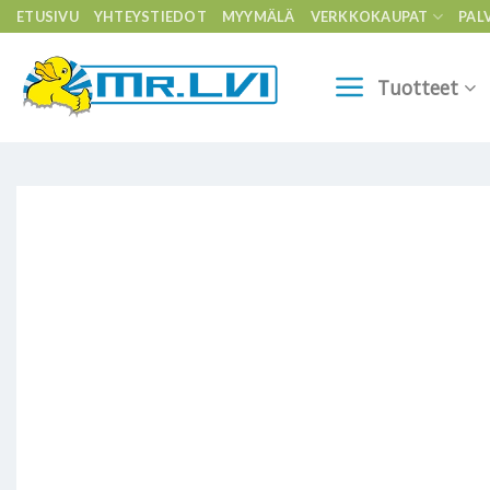
Skip
ETUSIVU
YHTEYSTIEDOT
MYYMÄLÄ
VERKKOKAUPAT
PAL
to
content
Tuotteet