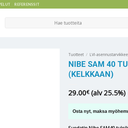
VELUT
REFERENSSIT
Etsi:
Tuotteet
/
LVI-asennustarvikkee
NIBE SAM 40 T
(KELKKAAN)
29.00
(alv 25.5%)
€
Osta nyt, maksa myöhem