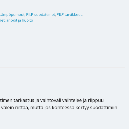
Lämpöpumput
,
PILP suodattimet
,
PILP tarvikkeet
,
et, anodit ja huolto
en tarkastus ja vaihtoväli vaihtelee ja riippuu
älein riittää, mutta jos kohteessa kertyy suodattimiin