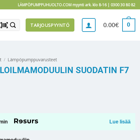
LÄMPÖPUMPPUHUOLTO.COM myynti ark. klo 8-16 |
0300 30 80 82
barcode_scanner
0
0.00
€
TARJOUSPYYNTÖ
t
/
Lämpöpumppuvarusteet
ULOILMAMODUULIN SUODATIN F7
min
Lue lisää