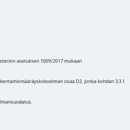
isteriön asetuksen 1009/2017 mukaan
kentamismääräyskokoelman osaa D2, jonka kohdan 3.3.1
ilmansuodatus.