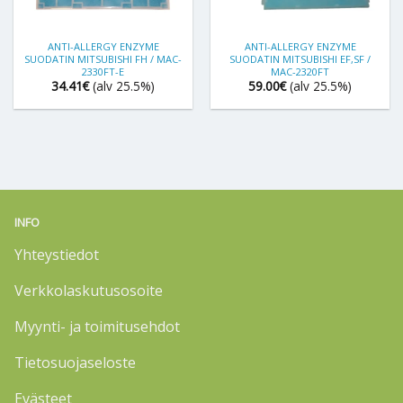
ANTI-ALLERGY ENZYME
ANTI-ALLERGY ENZYME
SUODATIN MITSUBISHI FH / MAC-
SUODATIN MITSUBISHI EF,SF /
2330FT-E
MAC-2320FT
34.41
€
(alv 25.5%)
59.00
€
(alv 25.5%)
INFO
Yhteystiedot
Verkkolaskutusosoite
Myynti- ja toimitusehdot
Tietosuojaseloste
Evästeet