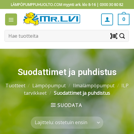
Skip
LÄMPÖPUMPPUHUOLTO.COM myynti ark. klo 8-16 |
0300 30 80 82
to
content
0
Etsi:
barcode_scanner
Suodattimet ja puhdistus
Tuotteet
/
Lämpöpumput
/
Ilmalämpöpumput
/
ILP
tarvikkeet
/
Suodattimet ja puhdistus
SUODATA