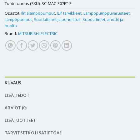
Tuotetunnus (SKU):
SC-MAC-307FT-E
Osastot:
Ilmalämpöpumput
,
ILP tarvikkeet
,
Lämpöpumppuvarusteet
,
Lämpöpumput
,
Suodattimet ja puhdistus
,
Suodattimet, anodit ja
huolto
Brand:
MITSUBISHI ELECTRIC
KUVAUS
LISÄTIEDOT
ARVIOT (0)
LISÄTUOTTEET
TARVITSETKO LISÄTIETOA?