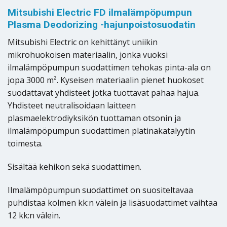
Mitsubishi Electric FD ilmalämpöpumpun
Plasma Deodorizing -hajunpoistosuodatin
Mitsubishi Electric on kehittänyt uniikin
mikrohuokoisen materiaalin, jonka vuoksi
ilmalämpöpumpun suodattimen tehokas pinta-ala on
jopa 3000 m². Kyseisen materiaalin pienet huokoset
suodattavat yhdisteet jotka tuottavat pahaa hajua.
Yhdisteet neutralisoidaan laitteen
plasmaelektrodiyksikön tuottaman otsonin ja
ilmalämpöpumpun suodattimen platinakatalyytin
toimesta.
Sisältää kehikon sekä suodattimen.
Ilmalämpöpumpun suodattimet on suositeltavaa
puhdistaa kolmen kk:n välein ja lisäsuodattimet vaihtaa
12 kk:n välein.