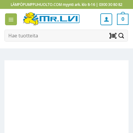
Skip
LÄMPÖPUMPPUHUOLTO.COM myynti ark. klo 8-16 |
0300 30 80 82
to
content
0
Etsi:
barcode_scanner