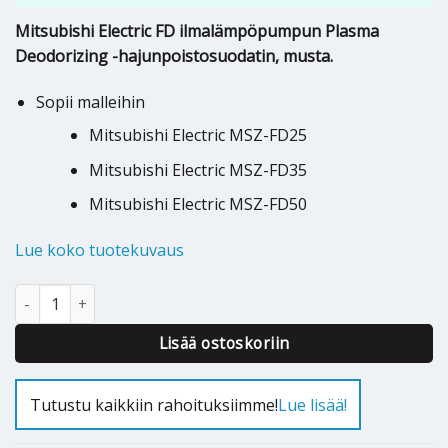
Mitsubishi Electric FD ilmalämpöpumpun
Plasma
Deodorizing -hajunpoistosuodatin, musta.
Sopii malleihin
Mitsubishi Electric MSZ-FD25
Mitsubishi Electric MSZ-FD35
Mitsubishi Electric MSZ-FD50
Lue koko tuotekuvaus
Plasma Deodorizing suodatin Mitsubishi FD / MAC-307FT-E määr
Alternative:
Lisää ostoskoriin
Tutustu kaikkiin rahoituksiimme!
Lue lisää!