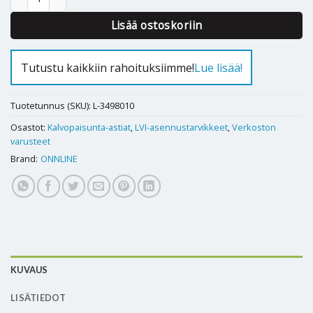
Lisää ostoskoriin
Tutustu kaikkiin rahoituksiimme!
Lue lisää!
Tuotetunnus (SKU):
L-3498010
Osastot:
Kalvopaisunta-astiat
,
LVI-asennustarvikkeet
,
Verkoston
varusteet
Brand:
ONNLINE
KUVAUS
LISÄTIEDOT