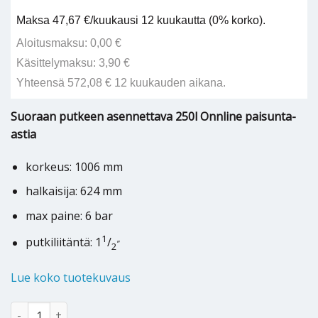
Maksa 47,67 €/kuukausi 12 kuukautta (0% korko).
Aloitusmaksu: 0,00 €
Käsittelymaksu: 3,90 €
Yhteensä 572,08 € 12 kuukauden aikana.
Suoraan putkeen asennettava 250l Onnline paisunta-
astia
korkeus: 1006 mm
halkaisija: 624 mm
max paine: 6 bar
1
putkiliitäntä: 1
/
”
2
Lue koko tuotekuvaus
Kalvopaisunta-astia Onnline 250 L määrä
Alternative: