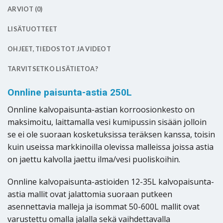
ARVIOT (0)
LISÄTUOTTEET
OHJEET, TIEDOSTOT JA VIDEOT
TARVITSETKO LISÄTIETOA?
Onnline paisunta-astia 250L
Onnline kalvopaisunta-astian korroosionkesto on
maksimoitu, laittamalla vesi kumipussin sisään jolloin
se ei ole suoraan kosketuksissa teräksen kanssa, toisin
kuin useissa markkinoilla olevissa malleissa joissa astia
on jaettu kalvolla jaettu ilma/vesi puoliskoihin.
Onnline kalvopaisunta-astioiden 12-35L kalvopaisunta-
astia mallit ovat jalattomia suoraan putkeen
asennettavia malleja ja isommat 50-600L mallit ovat
varustettu omalla jalalla sekä vaihdettavalla