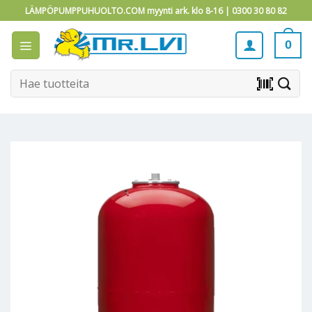
Skip
LÄMPÖPUMPPUHUOLTO.COM myynti ark. klo 8-16 |
0300 30 80 82
to
content
0
Etsi:
barcode_scanner