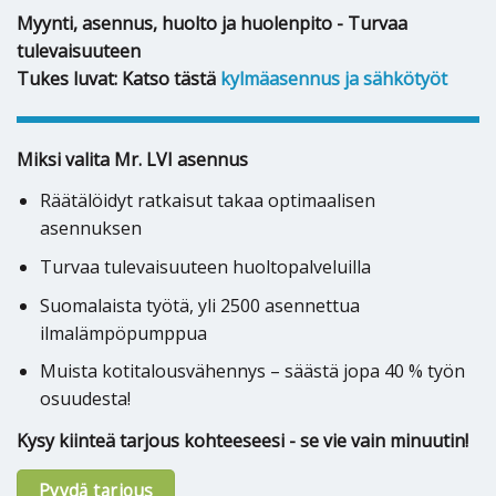
Myynti, asennus, huolto ja huolenpito - Turvaa
tulevaisuuteen
Tukes luvat: Katso tästä
kylmäasennus ja sähkötyöt
Miksi valita Mr. LVI asennus
Räätälöidyt ratkaisut takaa optimaalisen
asennuksen
Turvaa tulevaisuuteen huoltopalveluilla
Suomalaista työtä, yli 2500 asennettua
ilmalämpöpumppua
Muista kotitalousvähennys – säästä jopa 40 % työn
osuudesta!
Kysy kiinteä tarjous kohteeseesi - se vie vain minuutin!
Pyydä tarjous