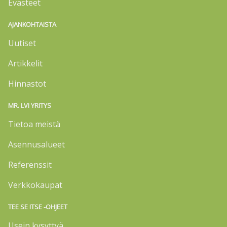
Evästeet
AJANKOHTAISTA
Uutiset
Artikkelit
Hinnastot
MR. LVI YRITYS
Tietoa meistä
Asennusalueet
Referenssit
Verkkokaupat
TEE SE ITSE -OHJEET
Usein kysyttyä