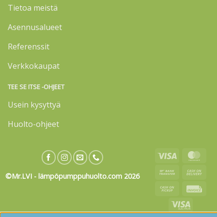
Tietoa meistä
Asennusalueet
Referenssit
Verkkokaupat
TEE SE ITSE -OHJEET
Usein kysyttyä
Huolto-ohjeet
Visa
Mas
Bank
Cas
©Mr.LVI - lämpöpumppuhuolto.com 2026
Transfer
On
Cash
Invo
Deli
on
Visa
Pickup
Electron