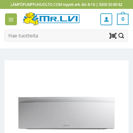
Skip
LÄMPÖPUMPPUHUOLTO.COM myynti ark. klo 8-16 |
0300 30 80 82
to
content
0
Etsi:
barcode_scanner