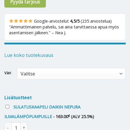
Pyydä tarjous
Google-arvostelut
4,5/5
(235 arvostelua)
"Ammattimainen palvelu, sai aina tarvittaessa apua myös
asentamisen jälkeen." – Nea J.
Lue koko tuotekuvaus
Alternative:
Väri
Lisätuotteet
SULATUSKAAPELI DAIKIN NEPURA
€
ILMALÄMPÖPUMPUILLE
-
163.00
(ALV 25.5%)
Ilmalämpöpumppu Daikin Emura N 30 määrä