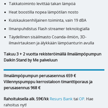
Takkatoiminto levittää takan lämpöä
Heat boostilla nopea lämpötilan nosto
Kuiskauksenhiljainen toiminta, vain 19 dBA
Ilmanpuhdistus Flash streamer teknologialla
Täydellinen sisäilmasto Coanda-ilmiön, 3D-
ilmavirtauksen ja älykkään lämpöanturin avulla
Takuu 3 + 2 vuotta rekisteröimällä ilmalämpöpumpun
Daikin Stand by Me palveluun
Ilmalämpöpumpun perusasennus 659 €
Viilennyspumppu kerrostaloon timanttiporaus ja
perusasennus 968 €
Rahoituksella alk. 59€/kk
Resurs Bank
tai
OP
. Hae
rahoitus nyt!