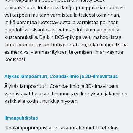
Kun Nepura-lämpöpumppusi on liitetty DCS-
pilvipalveluun, luotettava lämpöpumppuasiantuntijasi
voi tarpeen mukaan varmistaa laitteidesi toiminnan,
mikä parantaa luotettavuutta ja varmistaa parhaat
mahdolliset sisäolosuhteet mahdollisimman pienillä
kustannuksilla. Daikin DCS -pilvipalvelu mahdollistaa
lämpöpumppuasiantuntijasi etätuen, joka mahdollistaa
esimerkiksi vianmäärityksen tekemisen ilman käyntiä
kodissasi.
Älykäs lämpöanturi, Coanda-ilmiö ja 3D-ilmavirtaus
Älykäs lämpöanturi, Coanda-ilmiö ja 3D-ilmavirtaus
varmistavat tasaisen lämmön ja viilennyksen jakamisen
kaikkialle kotiisi, nurkkia myöten.
Ilmanpuhdistus
Ilmalämpöpumpussa on sisäänrakennettu tehokas