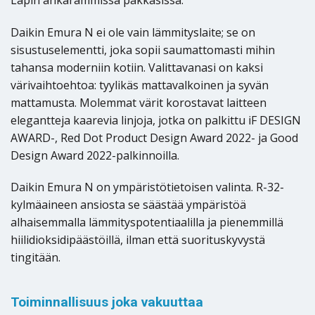
Daikin Emura N ei ole vain lämmityslaite; se on
sisustuselementti, joka sopii saumattomasti mihin
tahansa moderniin kotiin. Valittavanasi on kaksi
värivaihtoehtoa: tyylikäs mattavalkoinen ja syvän
mattamusta. Molemmat värit korostavat laitteen
elegantteja kaarevia linjoja, jotka on palkittu iF DESIGN
AWARD-, Red Dot Product Design Award 2022- ja Good
Design Award 2022-palkinnoilla.
Daikin Emura N on ympäristötietoisen valinta. R-32-
kylmäaineen ansiosta se säästää ympäristöä
alhaisemmalla lämmityspotentiaalilla ja pienemmillä
hiilidioksidipäästöillä, ilman että suorituskyvystä
tingitään.
Toiminnallisuus joka vakuuttaa