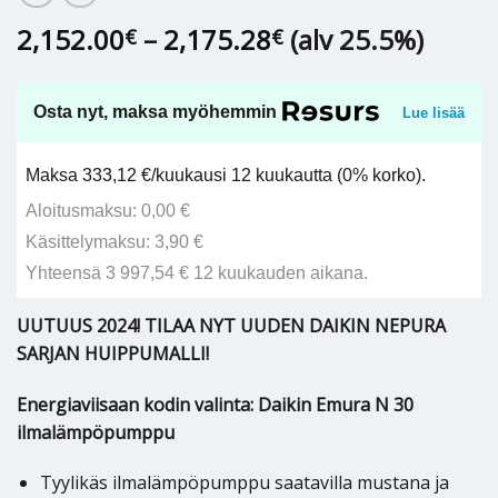
Hintaluokka:
2,152.00
–
2,175.28
(alv 25.5%)
€
€
2,152.00€
-
2,175.28€
Osta nyt, maksa myöhemmin
Lue lisää
Maksa 333,12 €/kuukausi 12 kuukautta (0% korko).
Aloitusmaksu: 0,00 €
Käsittelymaksu: 3,90 €
Yhteensä 3 997,54 € 12 kuukauden aikana.
UUTUUS 2024! TILAA NYT UUDEN DAIKIN NEPURA
SARJAN HUIPPUMALLI!
Energiaviisaan kodin valinta: Daikin Emura N 30
ilmalämpöpumppu
Tyylikäs ilmalämpöpumppu saatavilla mustana ja