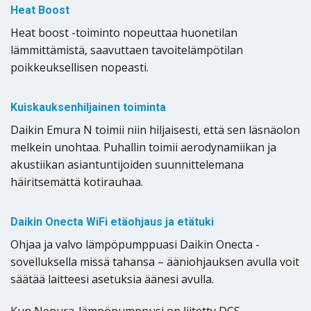
Heat Boost
Heat boost -toiminto nopeuttaa huonetilan
lämmittämistä, saavuttaen tavoitelämpötilan
poikkeuksellisen nopeasti.
Kuiskauksenhiljainen toiminta
Daikin Emura N toimii niin hiljaisesti, että sen läsnäolon
melkein unohtaa. Puhallin toimii aerodynamiikan ja
akustiikan asiantuntijoiden suunnittelemana
häiritsemättä kotirauhaa.
Daikin Onecta WiFi etäohjaus ja etätuki
Ohjaa ja valvo lämpöpumppuasi Daikin Onecta -
sovelluksella missä tahansa – ääniohjauksen avulla voit
säätää laitteesi asetuksia äänesi avulla.