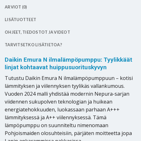
ARVIOT (0)
LISÄTUOTTEET
OHJEET, TIEDOSTOT JA VIDEOT
TARVITSETKO LISÄTIETOA?
Daikin Emura N ilmalämpöpumppu: Tyylikkäät
linjat kohtaavat huippusuorituskyvyn
Tutustu Daikin Emura N ilmalämpöpumppuun – kotisi
lämmityksen ja viilennyksen tyylikäs vallankumous.
Vuoden 2024 malli yhdistää modernin Nepura-sarjan
viidennen sukupolven teknologian ja huikean
energiatehokkuuden, luokassaan parhaan A+++
lämmityksessä ja A++ viilennyksessä. Tämä
lämpöpumppu on suunniteltu nimenomaan
Pohjoismaiden olosuhteisiin, pärjäten moitteetta jopa
Lapin ankarammissa pakkasissa.