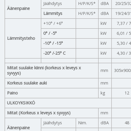
Jäähdytys
H/P/K/S*
dBA
20/25/3
Äänenpaine
Lämmitys
H/P/K/S*
dBA
19/24/3
+10° / +6°
kW
7,37 / 
0° / -5°
kW
6,01 / 
Lämmitysteho
-10° / -15°
kW
5,30 / 
-20° /-25° C
kW
4,30 / 
Mitat suulake kiinni (korkeus x leveys x
mm
305x900
syvyys)
Korkeus suulake auki
mm
Paino
kg
12
ULKOYKSIKKÖ
Mitat (Korkeus x leveys x syvyys)
mm
Jäähdytys
Nim.
dBA
48
Äänenpaine