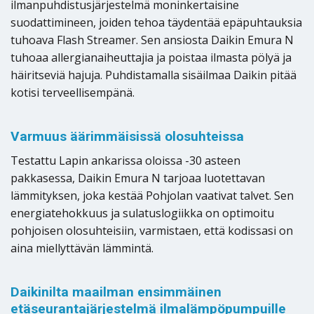
ilmanpuhdistusjärjestelmä moninkertaisine
suodattimineen, joiden tehoa täydentää epäpuhtauksia
tuhoava Flash Streamer. Sen ansiosta Daikin Emura N
tuhoaa allergianaiheuttajia ja poistaa ilmasta pölyä ja
häiritseviä hajuja. Puhdistamalla sisäilmaa Daikin pitää
kotisi terveellisempänä.
Varmuus äärimmäisissä olosuhteissa
Testattu Lapin ankarissa oloissa -30 asteen
pakkasessa, Daikin Emura N tarjoaa luotettavan
lämmityksen, joka kestää Pohjolan vaativat talvet. Sen
energiatehokkuus ja sulatuslogiikka on optimoitu
pohjoisen olosuhteisiin, varmistaen, että kodissasi on
aina miellyttävän lämmintä.
Daikinilta maailman ensimmäinen
etäseurantajärjestelmä ilmalämpöpumpuille