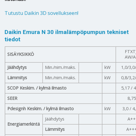
Tutustu Daikin 3D sovellukseen!
Daikin Emura N 30 ilmalämpöpumpun tekniset
tiedot
FTXT
SISÄYKSIKKÖ
AW/A
Jäähdytys
Min./nim./maks.
kW
1,0/3,0
Lämmitys
Min./nim./maks.
kW
0,8/3,2
SCOP Keskim. / kylmä ilmasto
5,17 / 
SEER
8,75
Pdesignh Keskim. / kylmä ilmasto
kW
3,0 / 4
Jäähdytys
A++
Energiamerkintä
Lämmitys
A++