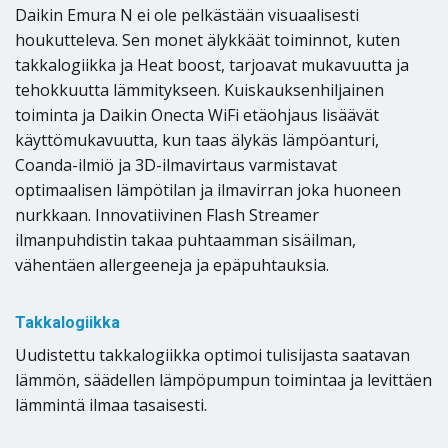
Daikin Emura N ei ole pelkästään visuaalisesti
houkutteleva. Sen monet älykkäät toiminnot, kuten
takkalogiikka ja Heat boost, tarjoavat mukavuutta ja
tehokkuutta lämmitykseen. Kuiskauksenhiljainen
toiminta ja Daikin Onecta WiFi etäohjaus lisäävät
käyttömukavuutta, kun taas älykäs lämpöanturi,
Coanda-ilmiö ja 3D-ilmavirtaus varmistavat
optimaalisen lämpötilan ja ilmavirran joka huoneen
nurkkaan. Innovatiivinen Flash Streamer
ilmanpuhdistin takaa puhtaamman sisäilman,
vähentäen allergeeneja ja epäpuhtauksia.
Takkalogiikka
Uudistettu takkalogiikka optimoi tulisijasta saatavan
lämmön, säädellen lämpöpumpun toimintaa ja levittäen
lämmintä ilmaa tasaisesti.