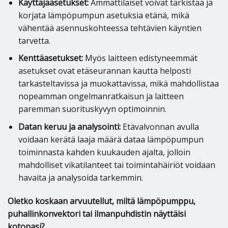
Käyttäjäasetukset:
Ammattilaiset voivat tarkistaa ja
korjata lämpöpumpun asetuksia etänä, mikä
vähentää asennuskohteessa tehtävien käyntien
tarvetta.
Kenttäasetukset:
Myös laitteen edistyneemmät
asetukset ovat etäseurannan kautta helposti
tarkasteltavissa ja muokattavissa, mikä mahdollistaa
nopeamman ongelmanratkaisun ja laitteen
paremman suorituskyvyn optimoinnin.
Datan keruu ja analysointi:
Etävalvonnan avulla
voidaan kerätä laaja määrä dataa lämpöpumpun
toiminnasta kahden kuukauden ajalta, jolloin
mahdolliset vikatilanteet tai toimintahäiriöt voidaan
havaita ja analysoida tarkemmin.
Oletko koskaan arvuutellut, miltä lämpöpumppu,
puhallinkonvektori tai ilmanpuhdistin näyttäisi
kotonasi?