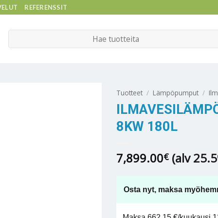
VELUT
REFERENSSIT
Etsi:
Tuotteet
/
Lämpöpumput
/
Il
ILMAVESILÄMPÖ
8KW 180L
7,899.00
(alv 25.
€
Osta nyt, maksa myöhem
Maksa 662,15 €/kuukausi 12