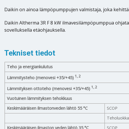
Daikin on ainoa lämpöpumppujen valmistaja, joka kehittä
Daikin Altherma 3R F 8 kW ilmavesilämpöpumppua ohjataan
sovelluksella etäohjauksella.
Tekniset tiedot
Teho ja energiankulutus
1, 2
Lämmitysteho (menovesi +35/+45)
1, 2
Lämmityksen ottoteho (menovesi +35/+45)
Vuotuinen lämmityksen tehokkuus
Keskimääräisen ilmastonveden lähtö 55 °C
SCOP
Teholuokk
Keskimääräisen ilmaston veden lähtö 35 °C
SCOP