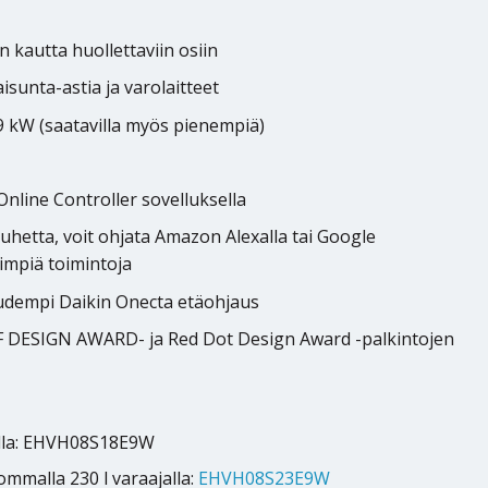
 kautta huollettaviin osiin
isunta-astia ja varolaitteet
9 kW (saatavilla myös pienempiä)
nline Controller sovelluksella
etta, voit ohjata Amazon Alexalla tai Google
eimpiä toimintoja
udempi Daikin Onecta etäohjaus
 iF DESIGN AWARD- ja Red Dot Design Award -palkintojen
jalla: EHVH08S18E9W
ommalla 230 l varaajalla:
EHVH08S23E9W