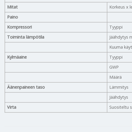
Mitat
Korkeus x l
Paino
Kompressori
Tyyppi
Toiminta lämpötila
Jäähdytys
Kuuma käyt
Kylmäaine
Tyyppi
GWP
Määrä
Äänenpaineen taso
Lämmitys
Jäähdytys
Virta
Suositeltu 