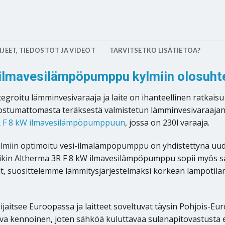
JEET, TIEDOSTOT JA VIDEOT
TARVITSETKO LISÄTIETOA?
ilmavesilämpöpumppu kylmiin olosuhte
egroitu lämminvesivaraaja ja laite on ihanteellinen ratka
stumattomasta teräksestä valmistetun lämminvesivaraajan 
R F 8 kW ilmavesilämpöpumppuun
, jossa on 230l varaaja.
stelmiin optimoitu vesi-ilmalämpöpumppu on yhdistettynä uu
aikin Altherma 3R F 8 kW ilmavesilämpöpumppu sopii myös sa
, suosittelemme lämmitysjärjestelmäksi korkean lämpötilan 
aitsee Euroopassa ja laitteet soveltuvat täysin Pohjois-Eu
va kennoinen, joten sähköä kuluttavaa sulanapitovastusta ei