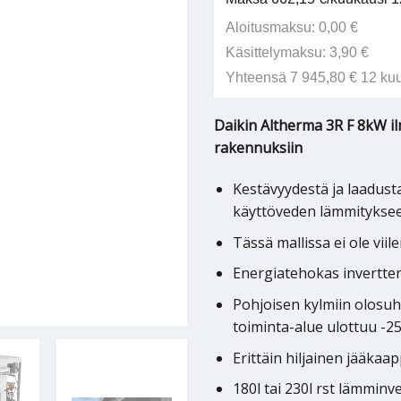
Aloitusmaksu: 0,00 €
Käsittelymaksu: 3,90 €
Yhteensä 7 945,80 € 12 ku
Daikin Altherma 3R F 8kW 
rakennuksiin
Kestävyydestä ja laadus
käyttöveden lämmitykse
Tässä mallissa ei ole viil
Energiatehokas invertte
Pohjoisen kylmiin olosu
toiminta-alue ulottuu -25
Erittäin hiljainen jääka
180l tai 230l rst lämmin