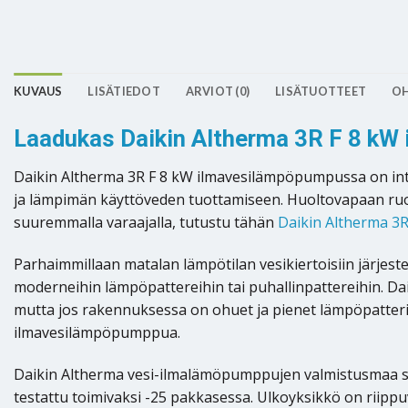
KUVAUS
LISÄTIEDOT
ARVIOT (0)
LISÄTUOTTEET
OH
Laadukas Daikin Altherma 3R F 8 kW 
Daikin Altherma 3R F 8 kW ilmavesilämpöpumpussa on int
ja lämpimän käyttöveden tuottamiseen. Huoltovapaan ruo
suuremmalla varaajalla, tutustu tähän
Daikin Altherma 3
Parhaimmillaan matalan lämpötilan vesikiertoisiin järje
moderneihin lämpöpattereihin tai puhallinpattereihin. D
mutta jos rakennuksessa on ohuet ja pienet lämpöpatterit
ilmavesilämpöpumppua.
Daikin Altherma vesi-ilmalämöpumppujen valmistusmaa sij
testattu toimivaksi -25 pakkasessa. Ulkoyksikkö on riippu