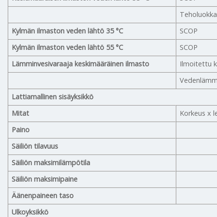
Teholuokk
Kylmän ilmaston veden lähtö 35 °C
SCOP
Kylmän ilmaston veden lähtö 55 °C
SCOP
Lämminvesivaraaja keskimääräinen ilmasto
Ilmoitettu k
Vedenlämm
Lattiamallinen sisäyksikkö
Mitat
Korkeus x l
Paino
Säiliön tilavuus
Säiliön maksimilämpötila
Säiliön maksimipaine
Äänenpaineen taso
Ulkoyksikkö