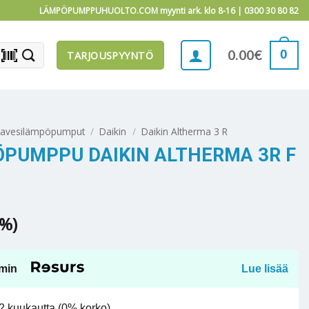
LÄMPÖPUMPPUHUOLTO.COM myynti ark. klo 8-16 |
0300 30 80 82
barcode_scanner
0
0.00
€
TARJOUSPYYNTÖ
mavesilämpöpumput
/
Daikin
/
Daikin Altherma 3 R
PUMPPU DAIKIN ALTHERMA 3R F
5%)
min
Lue lisää
 kuukautta (0% korko).