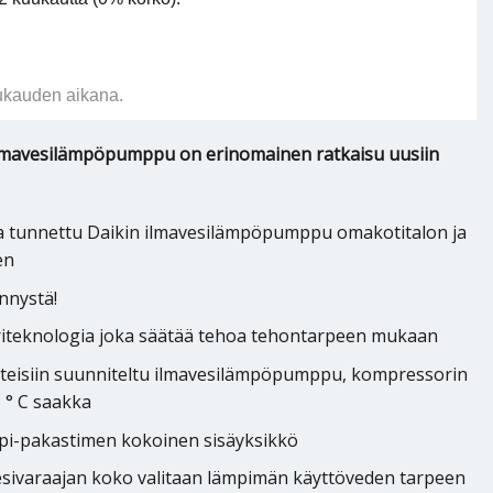
ukauden aikana.
ilmavesilämpöpumppu on erinomainen ratkaisu uusiin
ta tunnettu Daikin ilmavesilämpöpumppu omakotitalon ja
en
ennystä!
riteknologia joka säätää tehoa tehontarpeen mukaan
hteisiin suunniteltu ilmavesilämpöpumppu, kompressorin
 ° C saakka
appi-pakastimen kokoinen sisäyksikkö
vesivaraajan koko valitaan lämpimän käyttöveden tarpeen