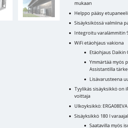
mukaan
Helppo pääsy etupaneelin
Sisäyksikössä valmiina pa
Integroitu varalämmitin 
WiFi etäohjaus vakiona
Etäohjaus Daikin O
Ymmärtää myös puh
Assistantilla tärk
Lisävarusteena u
Tyylikäs sisäyksikkö on
voittaja
Ulkoyksikkö: ERGA08EVA
Sisäyksikkö 180 l varaa
Saatavilla myös is