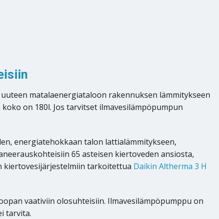
isiin
isu uuteen matalaenergiataloon rakennuksen lämmitykseen
koko on 180l. Jos tarvitset ilmavesilämpöpumpun
den, energiatehokkaan talon lattialämmitykseen,
neerauskohteisiin 65 asteisen kiertoveden ansiosta,
kiertovesijärjestelmiin tarkoitettua
Daikin Altherma 3 H
roopan vaativiin olosuhteisiin. Ilmavesilämpöpumppu on
 tarvita.