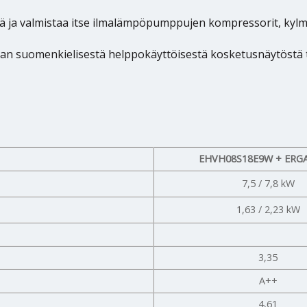
ä ja valmistaa itse ilmalämpöpumppujen kompressorit, kylm
 suomenkielisestä helppokäyttöisestä kosketusnäytöstä tai 
EHVH08S18E9W + ERG
7,5 / 7,8 kW
1,63 / 2,23 kW
3,35
a
A++
4,61