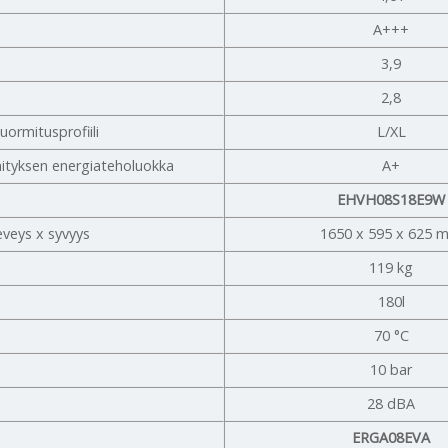
a
A+++
3,9
2,8
uormitusprofiili
L/XL
ityksen energiateholuokka
A+
EHVH08S18E9W
eveys x syvyys
1650 x 595 x 625 
119 kg
180l
70 °C
10 bar
28 dBA
ERGA08EVA