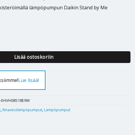
ekisteröimällä lämpöpumpun Daikin Stand by Me
ltherma 3R F 8kW 180l määrä
Lisää ostoskoriin
ksiimme!
Lue lisää!
A-EHVH08S18E9W
R
,
Ilmavesilämpöpumput
,
Lämpöpumput