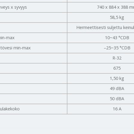
eveys x syvyys
740 x 884 x 388 
58,5 kg
Hermeettisesti suljettu kein
 min-max
10~43 °CDB
tövesi min-max
–25~35 °CDB
R-32
675
1,50 kg
49 dBA
50 dBA
sulakekoko
16 A