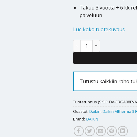
Takuu 3 vuotta + 6 kk r
palveluun
Lue koko tuotekuvaus
Ilmavesilämpöpumppu Daikin A
Alternative:
Tutustu kaikkiin rahoitu
Tuotetunnus (SKU):
DA-ERGA08EV
Osastot:
Daikin
,
Daikin Altherma 3 
Brand:
DAIKIN