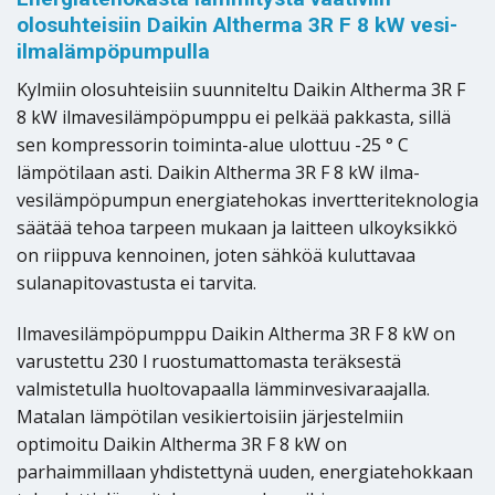
olosuhteisiin Daikin Altherma 3R F 8 kW vesi-
ilmalämpöpumpulla
Kylmiin olosuhteisiin suunniteltu Daikin Altherma 3R F
8 kW ilmavesilämpöpumppu ei pelkää pakkasta, sillä
sen kompressorin toiminta-alue ulottuu -25 ° C
lämpötilaan asti. Daikin Altherma 3R F 8 kW ilma-
vesilämpöpumpun energiatehokas invertteriteknologia
säätää tehoa tarpeen mukaan ja laitteen ulkoyksikkö
on riippuva kennoinen, joten sähköä kuluttavaa
sulanapitovastusta ei tarvita.
Ilmavesilämpöpumppu Daikin Altherma 3R F 8 kW on
varustettu 230 l ruostumattomasta teräksestä
valmistetulla huoltovapaalla lämminvesivaraajalla.
Matalan lämpötilan vesikiertoisiin järjestelmiin
optimoitu Daikin Altherma 3R F 8 kW on
parhaimmillaan yhdistettynä uuden, energiatehokkaan