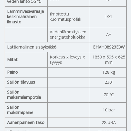
veden lähtö 55 °C
Lämminvesivaraaja
Ilmoitettu
keskimääräinen
L/XL
kuormitusprofiili
ilmasto
Vedenlämmityksen
A+
energiateholuokka
Lattiamallinen sisäyksikkö
EHVH08S23E9W
Korkeus x leveys x
1850 x 595 x 625
Mitat
syvyys
mm
Paino
128 kg
Säiliön tilavuus
230l
Säiliön
70 °C
maksimilämpötila
Säiliön
10 bar
maksimipaine
Äänenpaineen taso
28 dBA