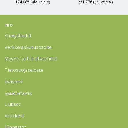
174.08
€
(alv 25.5%)
231.77
€
(alv 25.5%)
INFO
Yhteystiedot
Verkkolaskutusosoite
Myynti- ja toimitusehdot
Tietosuojaseloste
Evästeet
AJANKOHTAISTA
Uutiset
Artikkelit
Hinnastot