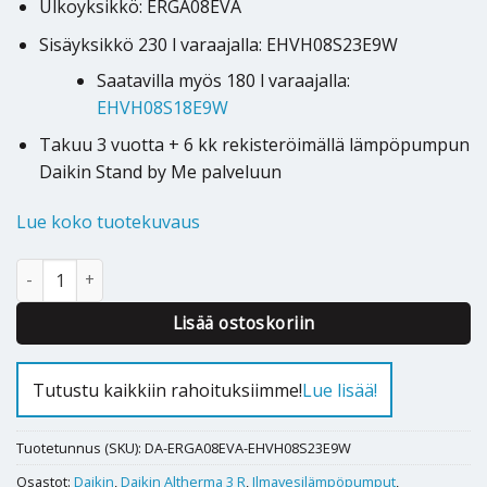
Ulkoyksikkö: ERGA08EVA
Sisäyksikkö 230 l varaajalla: EHVH08S23E9W
Saatavilla myös 180 l varaajalla:
EHVH08S18E9W
Takuu 3 vuotta + 6 kk rekisteröimällä lämpöpumpun
Daikin Stand by Me palveluun
Lue koko tuotekuvaus
Ilmavesilämpöpumppu Daikin Altherma 3R F 8kW 230l määrä
Alternative:
Lisää ostoskoriin
Tutustu kaikkiin rahoituksiimme!
Lue lisää!
Tuotetunnus (SKU):
DA-ERGA08EVA-EHVH08S23E9W
Osastot:
Daikin
,
Daikin Altherma 3 R
,
Ilmavesilämpöpumput
,