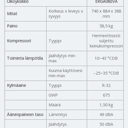
Ulkoyksikkö
ERGA08EVA
Korkeus x leveys x
740 x 884 x 388
Mitat
syvyys
mm
Paino
58,5 kg
Hermeettisesti
Kompressori
Tyyppi
suljettu
keinukompressori
Jäähdytys min-
Toiminta lämpötila
10~43 °CDB
max
Kuuma käyttövesi
–25~35 °CDB
min-max
Kylmäaine
Tyyppi
R-32
GWP
675
Määrä
1,50 kg
Äänenpaineen taso
Lämmitys
49 dBA
Jäähdytys
50 dBA