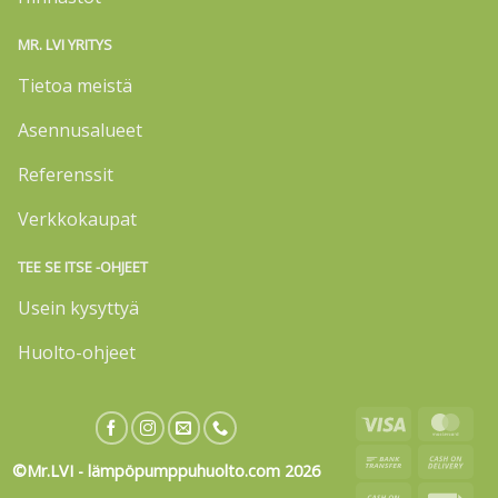
MR. LVI YRITYS
Tietoa meistä
Asennusalueet
Referenssit
Verkkokaupat
TEE SE ITSE -OHJEET
Usein kysyttyä
Huolto-ohjeet
Visa
Mas
Bank
Cas
©Mr.LVI - lämpöpumppuhuolto.com 2026
Transfer
On
Cash
Invo