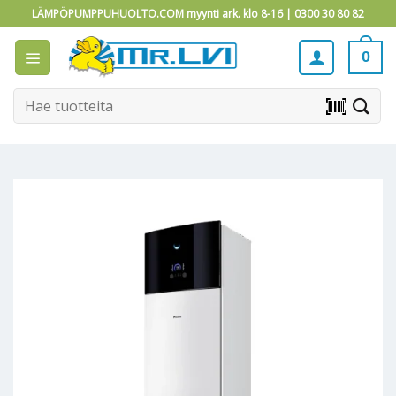
Skip
LÄMPÖPUMPPUHUOLTO.COM myynti ark. klo 8-16 |
0300 30 80 82
to
content
0
Etsi:
barcode_scanner