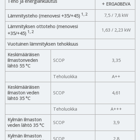
Teho ja energiankulutus
+ ERGA08EVA
1, 2
7,5 / 7,8 kW
Lämmitysteho (menovesi +35/+45)
Lämmityksen ottoteho (menovesi
1,63 / 2,23 kW
1, 2
+35/+45)
Vuotuinen lämmityksen tehokkuus
Keskimääräisen
ilmastonveden
SCOP
3,35
lähtö 55 °C
Teholuokka
A++
Keskimääräisen
ilmaston veden
SCOP
4,61
lähtö 35 °C
Teholuokka
A+++
Kylmän ilmaston
SCOP
3,9
veden lähtö 35 °C
Kylmän ilmaston
SCOP
2,8