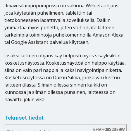
Ilmavesilämpöpumpussa on vakiona WiFi-etäohjaus,
jota käytetään puhelimeen, tablettiin tai
tietokoneeseen ladattavalla sovelluksella. Daikin
ymmärtää myös puhetta, joten voit ohjata laitteen
tärkeimpiä toimintoja puhekomennoilla Amazon Alexa
tai Google Assistant palvelua käyttäen.
Lisäksi laitteen ohjaus käy helposti myös sisäyksikön
kosketusnäytöstä. Kosketusnäyttöä on helppo käyttää,
siinä on vain pari nappia ja kaksi navigointipainiketta.
Kosketusnäytössä on Daikin Silmä, jonka väri kertoo
laitteen tilasta. Silmän ollessa sininen kaikki on
kunnossa ja silmän ollessa punainen, laitteessa on
havaittu jokin vika.
Tekniset tiedot
EHVH08S23E9W