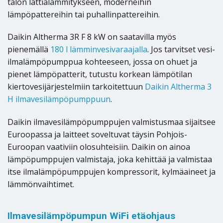
talon lattialämmitykseen, moderneihin
lämpöpattereihin tai puhallinpattereihin.
Daikin Altherma 3R F 8 kW on saatavilla myös
pienemällä
180 l lämminvesivaraajalla
. Jos tarvitset vesi-
ilmalämpöpumppua kohteeseen, jossa on ohuet ja
pienet lämpöpatterit, tutustu korkean lämpötilan
kiertovesijärjestelmiin tarkoitettuun
Daikin Altherma 3
H ilmavesilämpöpumppuun
.
Daikin ilmavesilämpöpumppujen valmistusmaa sijaitsee
Euroopassa ja laitteet soveltuvat täysin Pohjois-
Euroopan vaativiin olosuhteisiin. Daikin on ainoa
lämpöpumppujen valmistaja, joka kehittää ja valmistaa
itse ilmalämpöpumppujen kompressorit, kylmäaineet ja
lämmönvaihtimet.
Ilmavesilämpöpumpun WiFi etäohjaus