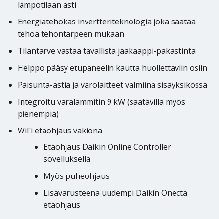
lämpötilaan asti
Energiatehokas invertteriteknologia joka säätää
tehoa tehontarpeen mukaan
Tilantarve vastaa tavallista jääkaappi-pakastinta
Helppo pääsy etupaneelin kautta huollettaviin osiin
Paisunta-astia ja varolaitteet valmiina sisäyksikössä
Integroitu varalämmitin 9 kW (saatavilla myös
pienempiä)
WiFi etäohjaus vakiona
Etäohjaus Daikin Online Controller
sovelluksella
Myös puheohjaus
Lisävarusteena uudempi Daikin Onecta
etäohjaus