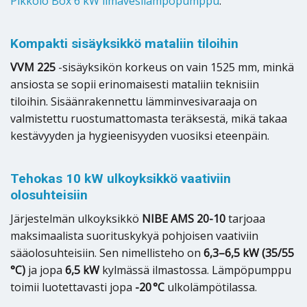
Pikkolo Box 6 kW ilmavesilämpöpumppu
.
Kompakti sisäyksikkö mataliin tiloihin
VVM 225
-sisäyksikön korkeus on vain 1525 mm, minkä
ansiosta se sopii erinomaisesti mataliin teknisiin
tiloihin. Sisäänrakennettu lämminvesivaraaja on
valmistettu ruostumattomasta teräksestä, mikä takaa
kestävyyden ja hygieenisyyden vuosiksi eteenpäin.
Tehokas 10 kW ulkoyksikkö vaativiin
olosuhteisiin
Järjestelmän ulkoyksikkö
NIBE AMS 20-10
tarjoaa
maksimaalista suorituskykyä pohjoisen vaativiin
sääolosuhteisiin. Sen nimellisteho on
6,3–6,5 kW (35/55
°C)
ja jopa
6,5 kW
kylmässä ilmastossa. Lämpöpumppu
toimii luotettavasti jopa
-20 °C
ulkolämpötilassa.