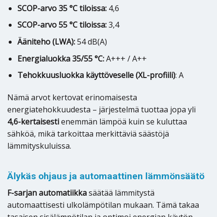
SCOP-arvo 35 °C tiloissa:
4,6
SCOP-arvo 55 °C tiloissa:
3,4
Ääniteho (LWA):
54 dB(A)
Energialuokka 35/55 °C:
A+++ / A++
Tehokkuusluokka käyttöveselle (XL-profiili)
: A
Nämä arvot kertovat erinomaisesta
energiatehokkuudesta – järjestelmä tuottaa jopa yli
4,6-kertaisesti
enemmän lämpöä kuin se kuluttaa
sähköä, mikä tarkoittaa merkittäviä säästöjä
lämmityskuluissa.
Älykäs ohjaus ja automaattinen lämmönsäätö
F-sarjan automatiikka
säätää lämmitystä
automaattisesti ulkolämpötilan mukaan. Tämä takaa
tasaisen sisälämpötilan ja optimoi energian käytön –