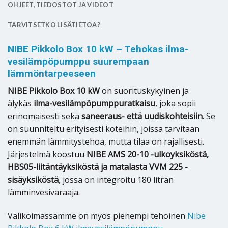
OHJEET, TIEDOSTOT JA VIDEOT
TARVITSETKO LISÄTIETOA?
NIBE Pikkolo Box 10 kW – Tehokas ilma-
vesilämpöpumppu suurempaan
lämmöntarpeeseen
NIBE Pikkolo Box 10 kW
on suorituskykyinen ja
älykäs
ilma-vesilämpöpumppuratkaisu
, joka sopii
erinomaisesti sekä
saneeraus- että uudiskohteisiin
. Se
on suunniteltu erityisesti koteihin, joissa tarvitaan
enemmän lämmitystehoa, mutta tilaa on rajallisesti.
Järjestelmä koostuu
NIBE AMS 20-10 -ulkoyksiköstä,
HBS05-liitäntäyksiköstä ja matalasta VVM 225 -
sisäyksiköstä
, jossa on integroitu 180 litran
lämminvesivaraaja.
Valikoimassamme on myös pienempi tehoinen
Nibe