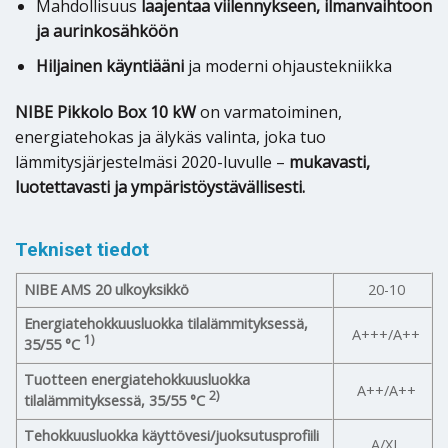
Mahdollisuus
laajentaa viilennykseen, ilmanvaihtoon
ja aurinkosähköön
Hiljainen käyntiääni
ja moderni ohjaustekniikka
NIBE Pikkolo Box 10 kW
on varmatoiminen,
energiatehokas ja älykäs valinta, joka tuo
lämmitysjärjestelmäsi 2020-luvulle –
mukavasti,
luotettavasti ja ympäristöystävällisesti.
Tekniset tiedot
NIBE AMS 20 ulkoyksikkö
20-10
Energiatehokkuusluokka tilalämmityksessä,
A+++/A++
1)
35/55 °C
Tuotteen energiatehokkuusluokka
A++/A++
2)
tilalämmityksessä, 35/55 °C
Tehokkuusluokka käyttövesi/juoksutusprofiili
A/XL