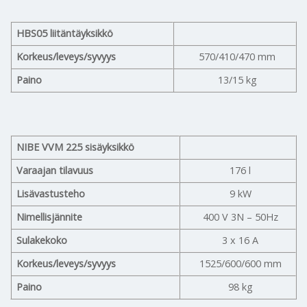
HBS05 liitäntäyksikkö
Korkeus/leveys/syvyys
570/410/470 mm
Paino
13/15 kg
NIBE VVM 225 sisäyksikkö
Varaajan tilavuus
176 l
Lisävastusteho
9 kW
Nimellisjännite
400 V 3N – 50Hz
Sulakekoko
3 x 16 A
Korkeus/leveys/syvyys
1525/600/600 mm
Paino
98 kg