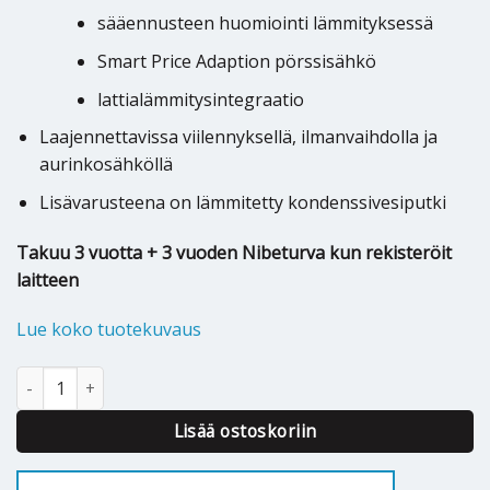
sääennusteen huomiointi lämmityksessä
Smart Price Adaption pörssisähkö
lattialämmitysintegraatio
Laajennettavissa viilennyksellä, ilmanvaihdolla ja
aurinkosähköllä
Lisävarusteena on lämmitetty kondenssivesiputki
Takuu 3 vuotta + 3 vuoden Nibeturva kun rekisteröit
laitteen
Lue koko tuotekuvaus
Ilmavesilämpöpumppu Nibe Pikkolo Box 10W määrä
Alternative:
Lisää ostoskoriin