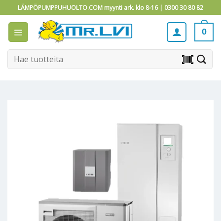
Skip
LÄMPÖPUMPPUHUOLTO.COM myynti ark. klo 8-16 |
0300 30 80 82
to
content
0
Etsi:
barcode_scanner