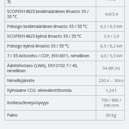
3)
SCOPEN14825 keskimääräinen ilmasto 35 /
4,6/3,4
55 °C
Pdesign keskimääräinen ilmasto 35 / 55 °C
6,3 / 6,5 kW
SCOPEN14825 kylmä ilmasto 35 / 55 °C
3,9 / 2,9
Pdesign kylmä ilmasto 35 / 55 °C
6,5 / 6,2 kW
7 / 35 Antoteho / COP, EN14511, nimellinen
4,0 / 5,3 kW
Äänitehotaso (LWA), EN12102 7 / 45,
54 dB (A)
nimellinen
Nimellisjännite
230 V – 50Hz
Kylmäaine CO2 -ekvivalenttitonnia
1,24 t
750 / 880 /
Korkeus/leveys/syvyys
340 mm
Paino
60 kg