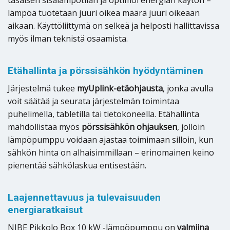
lämpöä tuotetaan juuri oikea määrä juuri oikeaan
aikaan. Käyttöliittymä on selkeä ja helposti hallittavissa
myös ilman teknistä osaamista.
Etähallinta ja pörssisähkön hyödyntäminen
Järjestelmä tukee
myUplink-etäohjausta
, jonka avulla
voit säätää ja seurata järjestelmän toimintaa
puhelimella, tabletilla tai tietokoneella. Etähallinta
mahdollistaa myös
pörssisähkön ohjauksen
, jolloin
lämpöpumppu voidaan ajastaa toimimaan silloin, kun
sähkön hinta on alhaisimmillaan – erinomainen keino
pienentää sähkölaskua entisestään.
Laajennettavuus ja tulevaisuuden
energiaratkaisut
NIBE Pikkolo Box 10 kW -lämpöpumppu on
valmiina