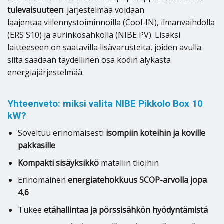
tulevaisuuteen
: järjestelmää voidaan
laajentaa viilennystoiminnoilla (Cool-IN), ilmanvaihdolla
(ERS S10) ja aurinkosähköllä (NIBE PV). Lisäksi
laitteeseen on saatavilla lisävarusteita, joiden avulla
siitä saadaan täydellinen osa kodin älykästä
energiajärjestelmää.
Yhteenveto: miksi valita NIBE Pikkolo Box 10
kW?
Soveltuu erinomaisesti
isompiin koteihin ja koville
pakkasille
Kompakti sisäyksikkö
mataliin tiloihin
Erinomainen
energiatehokkuus SCOP-arvolla jopa
4,6
Tukee
etähallintaa ja pörssisähkön hyödyntämistä