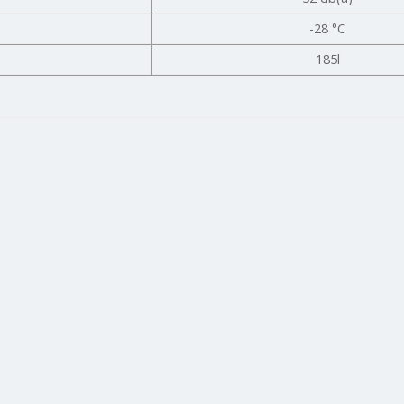
-28 °C
185l