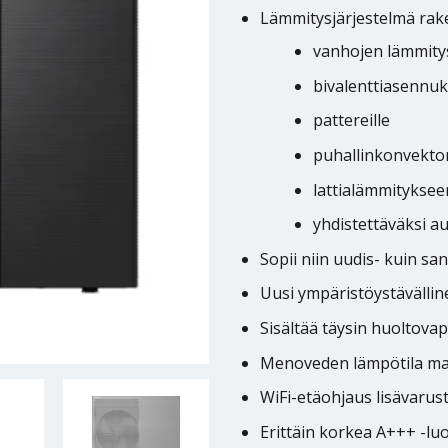
Lämmitysjärjestelmä rak
vanhojen lämmitysk
bivalenttiasennuk
pattereille
puhallinkonvekto
lattialämmityksee
yhdistettäväksi a
Sopii niin uudis- kuin sa
Uusi ympäristöystävälli
Sisältää täysin huoltova
Menoveden lämpötila ma
WiFi-etäohjaus lisävarus
Erittäin korkea A+++ -l