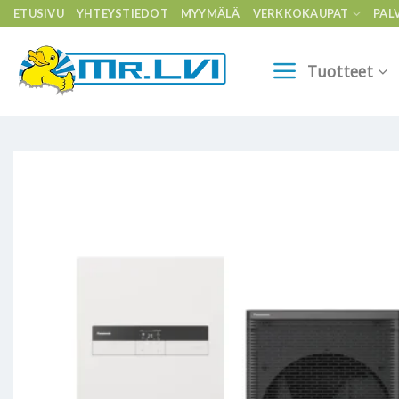
Skip
ETUSIVU
YHTEYSTIEDOT
MYYMÄLÄ
VERKKOKAUPAT
PAL
to
content
Tuotteet