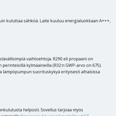
uin kuluttaa sähköä. Laite kuuluu energialuokkaan A+++,
vällisimpiä vaihtoehtoja. R290 eli propaani on
perinteisillä kylmäaineilla (R32:n GWP-arvo on 675).
a lämpöpumpun suorituskykyä erityisesti alhaisissa
nkulutusta helposti. Sovellus tarjoaa myös