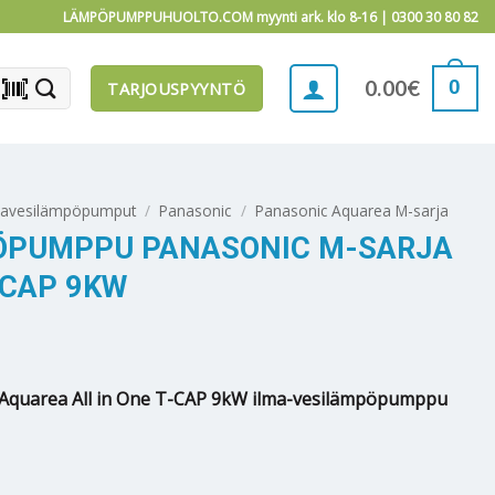
LÄMPÖPUMPPUHUOLTO.COM myynti ark. klo 8-16 |
0300 30 80 82
barcode_scanner
0
0.00
€
TARJOUSPYYNTÖ
mavesilämpöpumput
/
Panasonic
/
Panasonic Aquarea M-sarja
ÖPUMPPU PANASONIC M-SARJA
-CAP 9KW
Aquarea All in One T-CAP 9kW ilma-vesilämpöpumppu