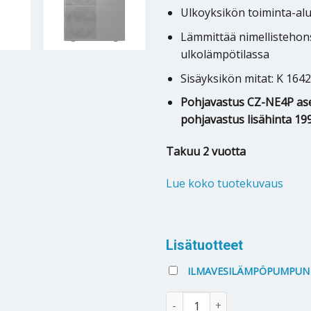
Ulkoyksikön toiminta-alu
Lämmittää nimellistehons
ulkolämpötilassa
Sisäyksikön mitat: K 164
Pohjavastus CZ-NE4P ase
pohjavastus lisähinta 199 
Takuu 2 vuotta
Lue koko tuotekuvaus
Alternative:
Lisätuotteet
ILMAVESILÄMPÖPUMPUN 
Ilmavesilämpöpumppu Panasoni