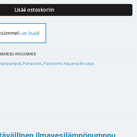
Lisää ostoskoriin
ksiimme!
Lue lisää!
16M9E82-WXG09ME8
mpöpumput
,
Panasonic
,
Panasonic Aquarea M-sarja
stävällinen ilmavesilämpöpumppu