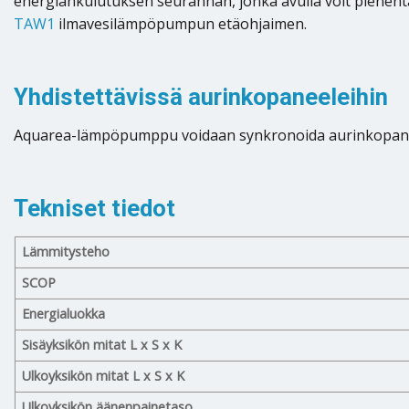
energiankulutuksen seurannan, jonka avulla voit pienent
TAW1
ilmavesilämpöpumpun etäohjaimen.
Yhdistettävissä aurinkopaneeleihin
Aquarea-lämpöpumppu voidaan synkronoida aurinkopaneel
Tekniset tiedot
Lämmitysteho
SCOP
Energialuokka
Sisäyksikön mitat L x S x K
Ulkoyksikön mitat L x S x K
Ulkoyksikön äänenpainetaso