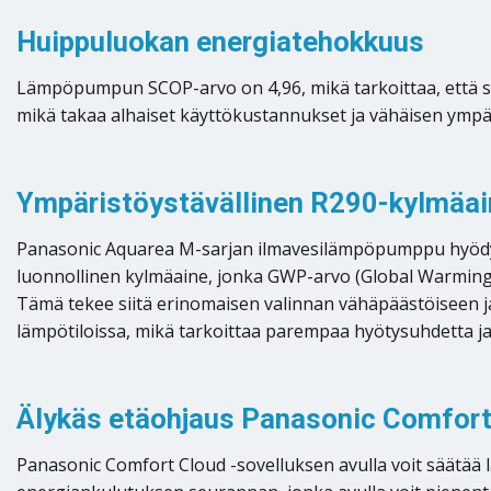
Huippuluokan energiatehokkuus
Lämpöpumpun SCOP-arvo on 4,96, mikä tarkoittaa, että s
mikä takaa alhaiset käyttökustannukset ja vähäisen ymp
Ympäristöystävällinen R290-kylmäain
Panasonic Aquarea M-sarjan ilmavesilämpöpumppu hyödynt
luonnollinen kylmäaine, jonka GWP-arvo (Global Warming P
Tämä tekee siitä erinomaisen valinnan vähäpäästöiseen j
lämpötiloissa, mikä tarkoittaa parempaa hyötysuhdetta 
Älykäs etäohjaus Panasonic Comfort 
Panasonic Comfort Cloud -sovelluksen avulla voit säätää 