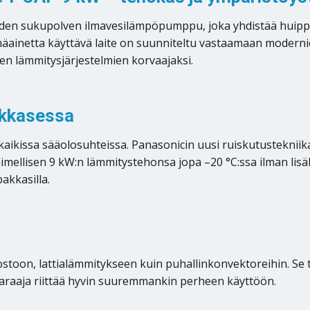
uden sukupolven ilmavesilämpöpumppu, joka yhdistää hui
mäainetta käyttävä laite on suunniteltu vastaamaan moderni
en lämmitysjärjestelmien korvaajaksi.
akkasessa
aikissa sääolosuhteissa. Panasonicin uusi ruiskutustekniika
 nimellisen 9 kW:n lämmitystehonsa jopa –20 °C:ssa ilman li
akkasilla.
stoon, lattialämmitykseen kuin puhallinkonvektoreihin. Se 
 varaaja riittää hyvin suuremmankin perheen käyttöön.