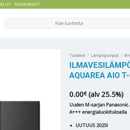
VELUT
REFERENSSIT
Etsi:
Tuotteet
/
Lämpöpumput
/
Il
ILMAVESILÄMP
AQUAREA AIO T
0.00
(alv 25.5%)
€
Uuden M-sarjan Panasonic 
A+++ energialuokituksella
UUTUUS 2025!