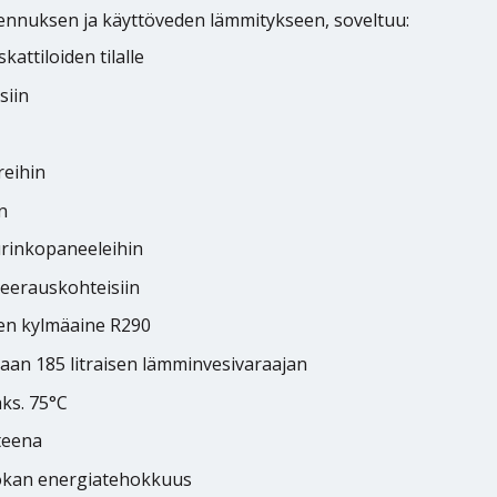
ennuksen ja käyttöveden lämmitykseen, soveltuu:
attiloiden tilalle
siin
reihin
n
urinkopaneeleihin
neerauskohteisiin
nen kylmäaine R290
paan 185 litraisen lämminvesivaraajan
ks. 75°C
teena
uokan energiatehokkuus