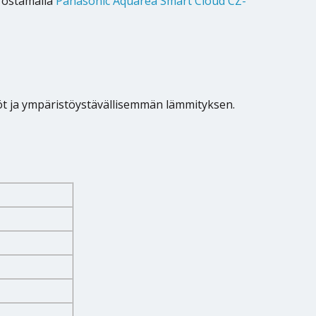
i ostamalla
Panasonic Aquarea Smart Cloud CZ-
t ja ympäristöystävällisemmän lämmityksen.