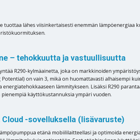
e tuottaa lähes viisinkertaisesti enemmän lämpöenergiaa k
äristökuormituksen.
e – tehokkuutta ja vastuullisuutta
ää R290-kylmäainetta, joka on markkinoiden ympäristöystä
otential) on vain 3, mikä on huomattavasti alhaisempi kuin 
a energiatehokkaaseen lämmitykseen. Lisäksi R290 paranta
ja pienempiä käyttökustannuksia ympäri vuoden.
Cloud -sovelluksella (lisävaruste)
lämpöpumppua etänä mobiililaitteellasi ja optimoida energia