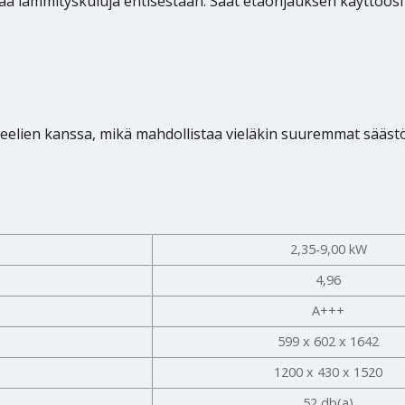
ää lämmityskuluja entisestään. Saat etäohjauksen käyttöös
ien kanssa, mikä mahdollistaa vieläkin suuremmat säästö
2,35-9,00 kW
4,96
A+++
599 x 602 x 1642
1200 x 430 x 1520
52 db(a)