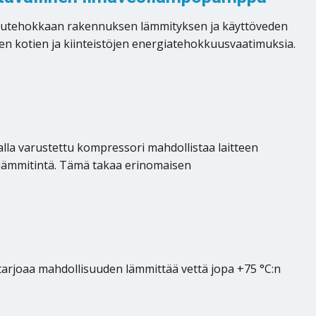
pputehokkaan rakennuksen lämmityksen ja käyttöveden
en kotien ja kiinteistöjen energiatehokkuusvaatimuksia.
lla varustettu kompressori mahdollistaa laitteen
sälämmitintä. Tämä takaa erinomaisen
tarjoaa mahdollisuuden lämmittää vettä jopa +75 °C:n