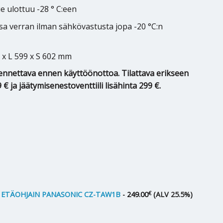
e ulottuu -28 ° C:een
a verran ilman sähkövastusta jopa -20 °C:n
2 x L 599 x S 602 mm
nnettava ennen käyttöönottoa. Tilattava erikseen
€ ja jäätymisenestoventtiili lisähinta 299 €.
€
ETÄOHJAIN PANASONIC CZ-TAW1B
-
249.00
(ALV 25.5%)
c M-sarja Aquarea AIO T-CAP 9kW määrä