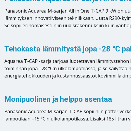
Panasonic Aquarea M-sarjan All in One T-CAP 9 kW on u
lämmityksen innovatiiviseen tekniikkaan. Uutta R290-kyl
Se sopii erinomaisesti niin uudisrakennuksiin kuin vanhoj
Tehokasta lämmitystä jopa -28 °C p
Aquarea T-CAP -sarja tarjoaa luotettavan lämmitystehon k
toiminnan jopa –28 °C:n ulkolämpötilassa, ja se säilyttää
energiatehokkuuden ja kustannussäästöt kovimmillakin p
Monipuolinen ja helppo asentaa
Panasonic Aquarea M-sarjan T-CAP sopii niin patteriverko
lämpötilaan –15 °C:n ulkolämpötilassa. Lisäksi 185 litran