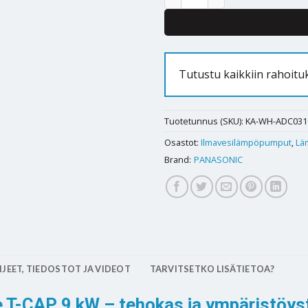
Tutustu kaikkiin rahoitu
Tuotetunnus (SKU):
KA-WH-ADC03
Osastot:
Ilmavesilämpöpumput
,
Lä
Brand:
PANASONIC
JEET, TIEDOSTOT JA VIDEOT
TARVITSETKO LISÄTIETOA?
e T-CAP 9 kW – tehokas ja ympäristöy