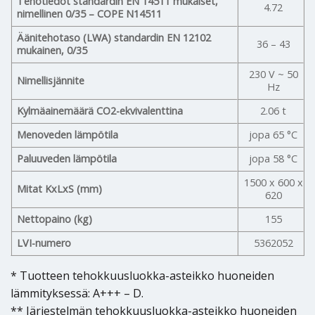
Tehotiedot standardin EN 14511 mukaiset,
4.72
nimellinen 0/35 – COPE N14511
Äänitehotaso (LWA) standardin EN 12102
36 – 43
mukainen, 0/35
230 V ~ 50
Nimellisjännite
Hz
Kylmäainemäärä CO2-ekvivalenttina
2.06 t
Menoveden lämpötila
jopa 65 °C
Paluuveden lämpötila
jopa 58 °C
1500 x 600 x
Mitat KxLxS (mm)
620
Nettopaino (kg)
155
LVI-numero
5362052
* Tuotteen tehokkuusluokka-asteikko huoneiden
lämmityksessä: A+++ – D.
** Järjestelmän tehokkuusluokka-asteikko huoneiden