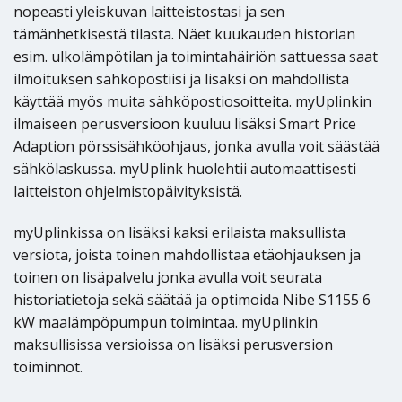
nopeasti yleiskuvan laitteistostasi ja sen
tämänhetkisestä tilasta. Näet kuukauden historian
esim. ulkolämpötilan ja toimintahäiriön sattuessa saat
ilmoituksen sähköpostiisi ja lisäksi on mahdollista
käyttää myös muita sähköpostiosoitteita. myUplinkin
ilmaiseen perusversioon kuuluu lisäksi Smart Price
Adaption pörssisähköohjaus, jonka avulla voit säästää
sähkölaskussa. myUplink huolehtii automaattisesti
laitteiston ohjelmistopäivityksistä.
myUplinkissa on lisäksi kaksi erilaista maksullista
versiota, joista toinen mahdollistaa etäohjauksen ja
toinen on lisäpalvelu jonka avulla voit seurata
historiatietoja sekä säätää ja optimoida Nibe S1155 6
kW maalämpöpumpun toimintaa. myUplinkin
maksullisissa versioissa on lisäksi perusversion
toiminnot.