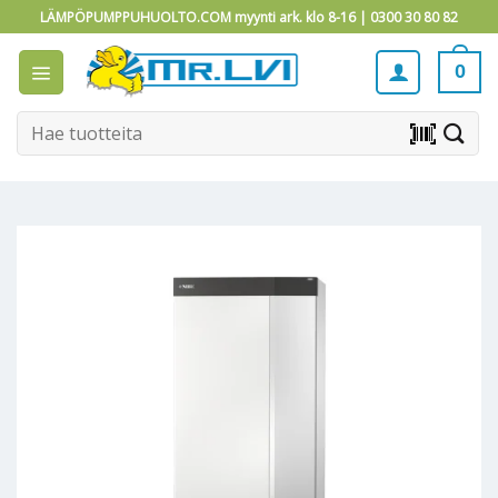
Skip
LÄMPÖPUMPPUHUOLTO.COM myynti ark. klo 8-16 |
0300 30 80 82
to
content
0
Etsi:
barcode_scanner