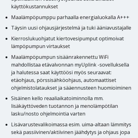
käyttökustannukset
Maalämpöpumppu parhaalla energialuokalla A+++
Täysin uusi ohjausjärjestelmä ja tuki ääniavustajalle
Kierroslukuohjatut kiertovesipumput optimoivat
lämpöpumpun virtaukset
Maalämpöpumpun sisäänrakennettu WiFi
mahdollistaa etävalvonnan myUplink -sovelluksella
ja halutessa saat käyttöösi myös seuraavat:
etäohjaus, pörssisähköohjaus, automaattiset
ohjelmistolataukset ja sääennusteen huomioiminen
Sisäinen kello reaaliaikatoiminnolla mm.
lisäkäyttöveden tuotannon ja menolämpötilan
lasku/nosto ohjelmointia varten
Lisävarustevalikoimassa esim. uima-altaan lämmitys
sekä passiivinen/aktiivinen jäähdytys ja ohjaus jopa