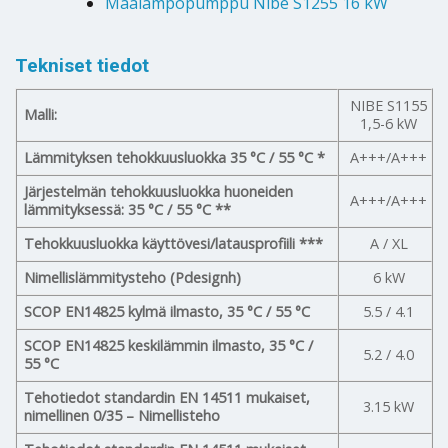
Maalämpöpumppu Nibe S1255 16 kW
Tekniset tiedot
NIBE S1155
Malli:
1,5-6 kW
Lämmityksen tehokkuusluokka 35 °C / 55 °C *
A+++/A+++
Järjestelmän tehokkuusluokka huoneiden
A+++/A+++
lämmityksessä: 35 °C / 55 °C **
Tehokkuusluokka käyttövesi/latausprofiili ***
A / XL
Nimellislämmitysteho (Pdesignh)
6 kW
SCOP EN14825 kylmä ilmasto, 35 °C / 55 °C
5.5 / 4.1
SCOP EN14825 keskilämmin ilmasto, 35 °C /
5.2 / 4.0
55 °C
Tehotiedot standardin EN 14511 mukaiset,
3.15 kW
nimellinen 0/35 – Nimellisteho