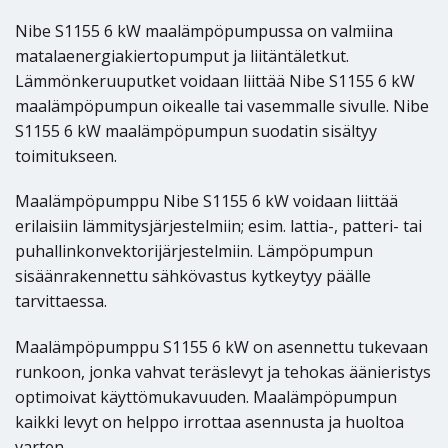
Nibe S1155 6 kW maalämpöpumpussa on valmiina
matalaenergiakiertopumput ja liitäntäletkut.
Lämmönkeruuputket voidaan liittää Nibe S1155 6 kW
maalämpöpumpun oikealle tai vasemmalle sivulle. Nibe
S1155 6 kW maalämpöpumpun suodatin sisältyy
toimitukseen.
Maalämpöpumppu Nibe S1155 6 kW voidaan liittää
erilaisiin lämmitysjärjestelmiin; esim. lattia-, patteri- tai
puhallinkonvektorijärjestelmiin. Lämpöpumpun
sisäänrakennettu sähkövastus kytkeytyy päälle
tarvittaessa.
Maalämpöpumppu S1155 6 kW on asennettu tukevaan
runkoon, jonka vahvat teräslevyt ja tehokas äänieristys
optimoivat käyttömukavuuden. Maalämpöpumpun
kaikki levyt on helppo irrottaa asennusta ja huoltoa
varten.