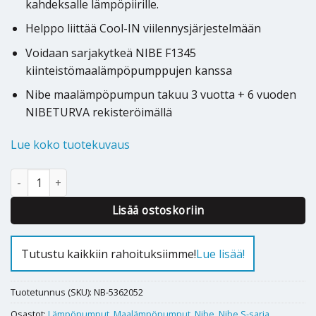
kahdeksalle lämpöpiirille.
Helppo liittää Cool-IN viilennysjärjestelmään
Voidaan sarjakytkeä NIBE F1345
kiinteistömaalämpöpumppujen kanssa
Nibe maalämpöpumpun takuu 3 vuotta + 6 vuoden
NIBETURVA rekisteröimällä
Lue koko tuotekuvaus
Maalämpöpumppu Nibe S1155 6 kW määrä
Alternative:
Lisää ostoskoriin
Tutustu kaikkiin rahoituksiimme!
Lue lisää!
Tuotetunnus (SKU):
NB-5362052
Osastot:
Lämpöpumput
,
Maalämpöpumput
,
Nibe
,
Nibe S-sarja