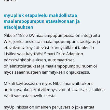
myUplink etäpalvelu mahdollistaa
maalämpöpumpun etävalvonnan ja
etäohjauksen
Nibe S1155 6 kW maalämpöpumpussa on integroitu
WiFi, jonka ansiosta maalämpöpumpun etäohjaus ja
etävalvonta käy kätevästi kännykällä tai tabletilla.
Lisäksi saat käyttöösi Smart Price Adaption
pörssisähköohjauksen, automaattiset
ohjelmistolataukset ja maalämpöpumppu huomioi
myös sääennusteen lämmityksen ohjauksessa.
Mikäli käytössäsi on myös Nibe ilmanvaihtokone,
aurinkosähkö ja/tai viilennys, voit ohjata lisäksi kaikkia
näitä samasta sovelluksesta.
myUplinkissa on ilmainen perusversio joka antaa