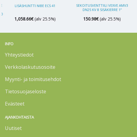
BE
SEKOITUSVENTTIILI VEXVE AMV3
LISÄSHUNTTI NIBE ECS 41
DN25 KV 8 SISÄKIERRE 1”
00
1,058.66
€
(alv 25.5%)
150.98
€
(alv 25.5%)
INFO
Yhteystiedot
Verkkolaskutusosoite
Myynti- ja toimitusehdot
Tietosuojaseloste
Evästeet
AJANKOHTAISTA
Uutiset