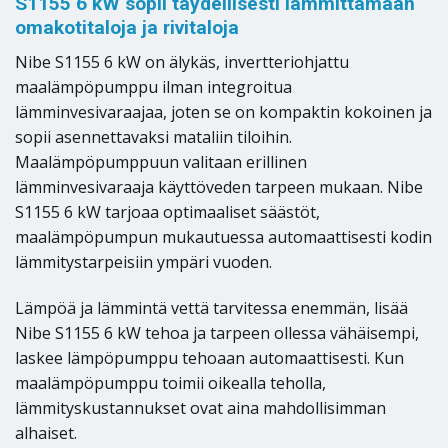
S1155 6 kW sopii täydellisesti lämmittämään
omakotitaloja ja rivitaloja
Nibe S1155 6 kW on älykäs, invertteriohjattu
maalämpöpumppu ilman integroitua
lämminvesivaraajaa, joten se on kompaktin kokoinen ja
sopii asennettavaksi mataliin tiloihin.
Maalämpöpumppuun valitaan erillinen
lämminvesivaraaja käyttöveden tarpeen mukaan. Nibe
S1155 6 kW tarjoaa optimaaliset säästöt,
maalämpöpumpun mukautuessa automaattisesti kodin
lämmitystarpeisiin ympäri vuoden.
Lämpöä ja lämmintä vettä tarvitessa enemmän, lisää
Nibe S1155 6 kW tehoa ja tarpeen ollessa vähäisempi,
laskee lämpöpumppu tehoaan automaattisesti. Kun
maalämpöpumppu toimii oikealla teholla,
lämmityskustannukset ovat aina mahdollisimman
alhaiset.