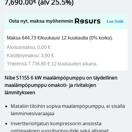
7,690.00
(alv 25.5%)
€
Osta nyt, maksa myöhemmin
Lue lisää
Maksa 644,73 €/kuukausi 12 kuukautta (0% korko).
Aloitusmaksu: 0,00 €
Käsittelymaksu: 3,90 €
Yhteensä 7 736,80 € 12 kuukauden aikana.
Nibe S1155 6 kW maalämpöpumppu on täydellinen
maalämpöpumppu omakoti- ja rivitalojen
lämmitykseen
Mataliin tiloihin sopiva maalämpöpumppu, ei sisällä
lämminvesivaraajaa
Invertteriohjatun kompressorin ansiosta
optimaalinen vuosihyötysuhde sekä alhaiset