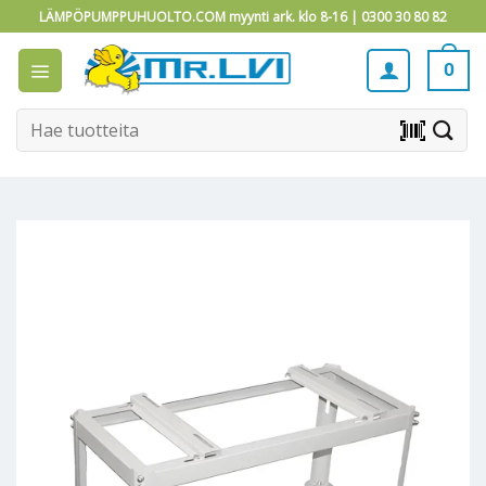
Skip
LÄMPÖPUMPPUHUOLTO.COM myynti ark. klo 8-16 |
0300 30 80 82
to
content
0
Etsi:
barcode_scanner