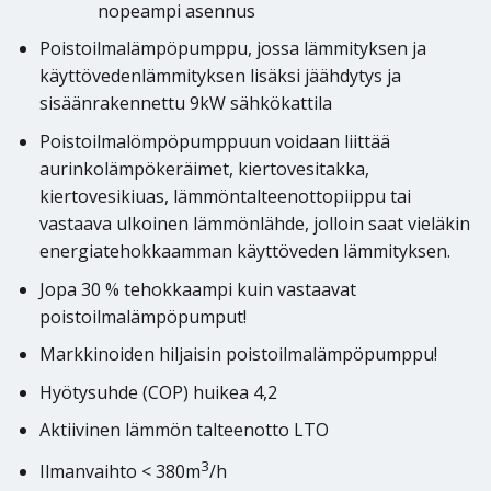
nopeampi asennus
Poistoilmalämpöpumppu, jossa lämmityksen ja
käyttövedenlämmityksen lisäksi jäähdytys ja
sisäänrakennettu 9kW sähkökattila
Poistoilmalömpöpumppuun voidaan liittää
aurinkolämpökeräimet, kiertovesitakka,
kiertovesikiuas, lämmöntalteenottopiippu tai
vastaava ulkoinen lämmönlähde, jolloin saat vieläkin
energiatehokkaamman käyttöveden lämmityksen.
Jopa 30 % tehokkaampi kuin vastaavat
poistoilmalämpöpumput!
Markkinoiden hiljaisin poistoilmalämpöpumppu!
Hyötysuhde (COP) huikea 4,2
Aktiivinen lämmön talteenotto LTO
3
Ilmanvaihto < 380m
/h