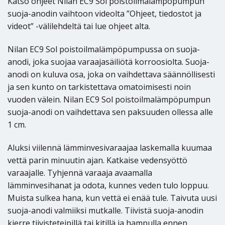
Katso ohjeet Nilan EC9 Sol poistoilmalämpöpumpun
suoja-anodin vaihtoon videolta ”Ohjeet, tiedostot ja
videot” -välilehdeltä tai lue ohjeet alta.
Nilan EC9 Sol poistoilmalämpöpumpussa on suoja-
anodi, joka suojaa varaajasäiliötä korroosiolta. Suoja-
anodi on kuluva osa, joka on vaihdettava säännöllisesti
ja sen kunto on tarkistettava omatoimisesti noin
vuoden välein. Nilan EC9 Sol poistoilmalämpöpumpun
suoja-anodi on vaihdettava sen paksuuden ollessa alle
1 cm.
Aluksi viilennä lämminvesivaraajaa laskemalla kuumaa
vettä parin minuutin ajan. Katkaise vedensyöttö
varaajalle. Tyhjennä varaaja avaamalla
lämminvesihanat ja odota, kunnes veden tulo loppuu.
Muista sulkea hana, kun vettä ei enää tule. Taivuta uusi
suoja-anodi valmiiksi mutkalle. Tiivistä suoja-anodin
kierre tiivisteteipillä tai kitillä ja hampulla ennen