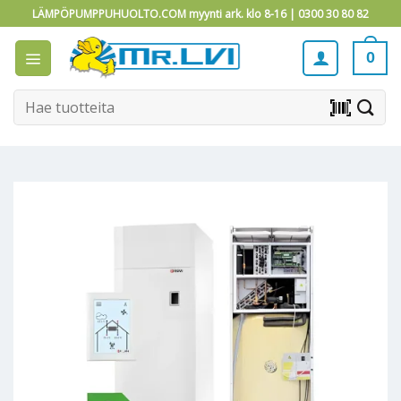
Skip
LÄMPÖPUMPPUHUOLTO.COM myynti ark. klo 8-16 |
0300 30 80 82
to
content
0
Etsi:
barcode_scanner