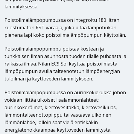
lämmityksessä.
Poistoilmalämpöpumpussa on integroitu 180 litran
ruostumaton RST varaaja, joka pitää lämpöhukan
pienenä läpi koko poistoilmalämpöpumpun käyttöiän.
Poistoilmalämpöpumppu poistaa kostean ja
tunkkaisen ilman asunnosta tuoden tilalle puhdasta ja
raikasta ilmaa. Nilan EC9 Sol käyttää poistoilmasta
lämpöpumpun avulla talteenotetun lämpöenergian
tuloilman ja käyttöveden lämmitykseen.
Poistoilmalämpöpumpussa on aurinkokierukka johon
voidaan liittää ulkoiset lisälämmönlähteet;
aurinkokeräimet, kiertovesitakka, kiertovesikiuas,
lämmöntalteenottopiippu tai vastaava ulkoinen
lämmönlähde, jolloin saat vielä entiskäkin
energiatehokkaampaa käyttöveden lämmitystä.