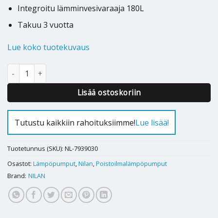
Integroitu lämminvesivaraaja 180L
Takuu 3 vuotta
Lue koko tuotekuvaus
Poistoilmalämpöpumppu Nilan EC9 Sol -lisälämmönvaihtimella m
Alternative:
Lisää ostoskoriin
Tutustu kaikkiin rahoituksiimme!
Lue lisää!
Tuotetunnus (SKU):
NL-7939030
Osastot:
Lämpöpumput
,
Nilan
,
Poistoilmalämpöpumput
Brand:
NILAN