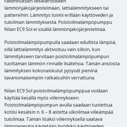
rakennuksen vesikiertoiseen
lämmönjakojärjestelmään, lattialämmitykseen tai
pattereihin. Lämmitys toimii erillään käyttöveden ja
tuloilman lämmityksestä. Poistoilmalämpöpumppu
Nilan EC9 Sol ei sisällä lämmönjakojärjestelmää.
Poistoilmalämpöpumpulla saadaan edullista lämpöä,
sillä lattialämmitys aktivoituu vain silloin, kun
lämmitykseen tarvitaan poistoilmalämpöpumpun
tuottaman lämmön rinnalle lisätehoa. Tämän ansiosta
lämmityksen kokonaiskulut pysyvät pieninä
tavanomaisempiin ratkaisuihin verrattuna.
Nilan EC9 Sol poistoilmalämpöpumppua voidaan
käyttää kesällä myös viilennykseen.
Poistoilmalämpöpumpun avulla saadaan tuotettua
kotiisi kesäisin n. 6 – 8 astetta ulkoilmaa viileämpää
tuloilmaa. Tämän lisäksi viilennyksellä saatava
lämpöenergia käytetään hyödyksi käyttöveden