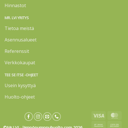
Hinnastot
MR. LVI YRITYS
Tietoa meistä
Asennusalueet
Referenssit
Verkkokaupat
TEE SE ITSE -OHJEET
Usein kysyttyä
Huolto-ohjeet
Visa
Mas
Bank
Cas
©Mr.LVI - lämpöpumppuhuolto.com 2026