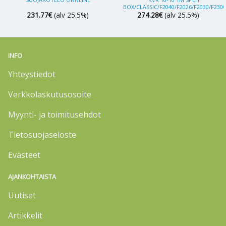
BOX/CLASSIC/F2040/F2026/F2030/F2300
231.77
€
(alv 25.5%)
274.28
€
(alv 25.5%)
INFO
Yhteystiedot
Verkkolaskutusosoite
Myynti- ja toimitusehdot
Tietosuojaseloste
Evästeet
AJANKOHTAISTA
Uutiset
Artikkelit