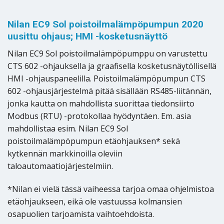
Nilan EC9 Sol poistoilmalämpöpumpun 2020
uusittu ohjaus; HMI -kosketusnäyttö
Nilan EC9 Sol poistoilmalämpöpumppu on varustettu
CTS 602 -ohjauksella ja graafisella kosketusnäytöllisellä
HMI -ohjauspaneelilla. Poistoilmalämpöpumpun CTS
602 -ohjausjärjestelmä pitää sisällään RS485-liitännän,
jonka kautta on mahdollista suorittaa tiedonsiirto
Modbus (RTU) -protokollaa hyödyntäen. Em. asia
mahdollistaa esim. Nilan EC9 Sol
poistoilmalämpöpumpun etäohjauksen* sekä
kytkennän markkinoilla oleviin
taloautomaatiojärjestelmiin.
*Nilan ei vielä tässä vaiheessa tarjoa omaa ohjelmistoa
etäohjaukseen, eikä ole vastuussa kolmansien
osapuolien tarjoamista vaihtoehdoista.