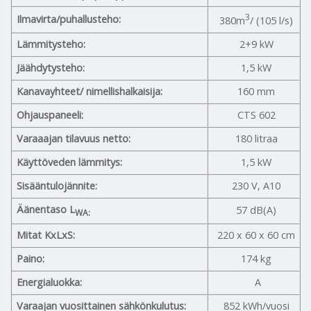
3
Ilmavirta/puhallusteho:
380m
/ (105 l/s)
Lämmitysteho:
2+9 kW
Jäähdytysteho:
1,5 kW
Kanavayhteet/ nimellishalkaisija:
160 mm
Ohjauspaneeli:
CTS 602
Varaaajan tilavuus netto:
180 litraa
Käyttöveden lämmitys:
1,5 kW
Sisääntulojännite:
230 V, A10
Äänentaso L
57 dB(A)
WA:
Mitat KxLxS:
220 x 60 x 60 cm
Paino:
174 kg
Energialuokka:
A
Varaajan vuosittainen sähkönkulutus:
852 kWh/vuosi