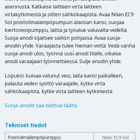
asennusta. Katkaise laitteen virta laitteen
virtakytkimestä ja sitten sähkökaapista. Avaa Nilan EC9
Sol poistoilmalämpöpumpun alaosan kansi, suojaa
kiertovesipumppu, lattia ja työalue valuvalta vedeltä.
Suoja-anodi sijaitsee säiliön pohjassa. Avaa suoja-
anodin yhde. Varaajasta tulee hieman vettä. Vedä vanha
suoja-anodi ulos, työnnä uusi anodi tilalle, oikaise
anodi varaajaan työnnettäessä. Sulje anodin yhde.
Lopuksi: kuivaa valunut vesi, laita kansi paikalleen,
palauta veden syöttö varaajalle, kytke virta
sähkökaapista, kytke virta laitteen kytkimestä.
Suoja-anodit saa tilattua täältä
.
Tekniset tiedot
Poistoilmalämpöpumppu:
Nilan EC9 Sol