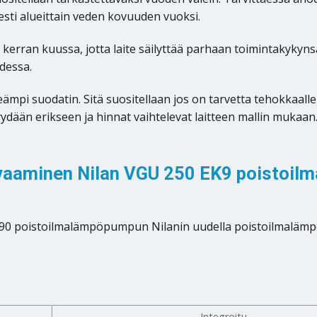
esti alueittain veden kovuuden vuoksi.
rran kuussa, jotta laite säilyttää parhaan toimintakykynsä.
dessa.
ämpi suodatin. Sitä suositellaan jos on tarvetta tehokkaal
dään erikseen ja hinnat vaihtelevat laitteen mallin mukaan. 
aaminen Nilan VGU 250 EK9 poistoilma
T 490 poistoilmalämpöpumpun Nilanin uudella poistoilmaläm
Integroitu