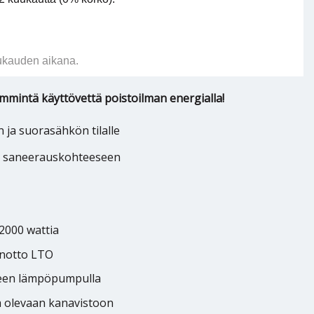
ukauden aikana.
mmintä käyttövettä poistoilman energialla!
 ja suorasähkön tilalle
saneerauskohteeseen
 2000 wattia
enotto LTO
teen lämpöpumpulla
 olevaan kanavistoon