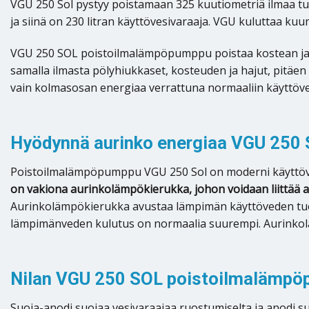
VGU 250 Sol pystyy poistamaan 325 kuutiometriä ilmaa tunn
ja siinä on 230 litran käyttövesivaraaja. VGU kuluttaa k
VGU 250 SOL poistoilmalämpöpumppu poistaa kostean ja 
samalla ilmasta pölyhiukkaset, kosteuden ja hajut, pitäe
vain kolmasosan energiaa verrattuna normaaliin käyttöves
Hyödynnä aurinko energiaa VGU 250 
Poistoilmalämpöpumppu VGU 250 Sol on moderni käyttöveden
on vakiona aurinkolämpökierukka, johon voidaan liittää
Aurinkolämpökierukka avustaa lämpimän käyttöveden tuott
lämpimänveden kulutus on normaalia suurempi. Aurinkol
Nilan VGU 250 SOL poistoilmalämpöp
Suoja-anodi suojaa vesivaraajaa ruostumiselta ja anodi su