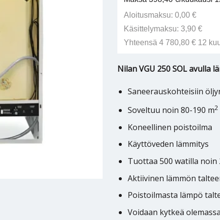
Aloitusmaksu: 0,00 €
Käsittelymaksu: 3,90 €
Yhteensä 4 780,80 € 12 ku
Nilan VGU 250 SOL avulla lä
Saneerauskohteisiin öljyn
2
Soveltuu noin 80-190 m
Koneellinen poistoilma
Käyttöveden lämmitys
Tuottaa 500 watilla noin
Aktiivinen lämmön talte
Poistoilmasta lämpö tal
Voidaan kytkeä olemassa