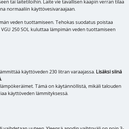
ai laitetiloihin. Laite vie tavallisen kaapin verran tilaa
na normaaliin käyttövesivaraajaan.
imän veden tuottamiseen. Tehokas suodatus poistaa
ilan VGU 250 SOL kuluttaa lämpimän veden tuottamiseen
lämmittää käyttöveden 230 litran varaajassa.
Lisäksi siinä
.
lämpökeräimet. Tämä on käytännöllistä, mikäli talouden
iaa käyttöveden lämmityksessä.
di vaihdetaan uuteen. Yleensä anodin vaihtoväli on noin 3-