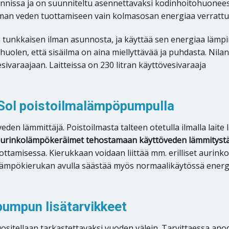
issa ja on suunniteltu asennettavaksi kodinhoitohuoneeseen t
uuman veden tuottamiseen vain kolmasosan energiaa verrattu
tunkkaisen ilman asunnosta, ja käyttää sen energiaa lämp
n huolen, että sisäilma on aina miellyttävää ja puhdasta. N
ivaraajaan. Laitteissa on 230 litran käyttövesivaraaja
Sol poistoilmalämpöpumpulla
 lämmittäjä. Poistoilmasta talteen otetulla ilmalla laite 
 aurinkolämpökeräimet tehostamaan käyttöveden lämmitystä
amisessa. Kierukkaan voidaan liittää mm. erilliset aurinko
ämpökierukan avulla säästää myös normaalikäytössä energ
umpun lisätarvikkeet
ositellaan tarkastettavaksi vuoden välein. Tarvittaessa ano