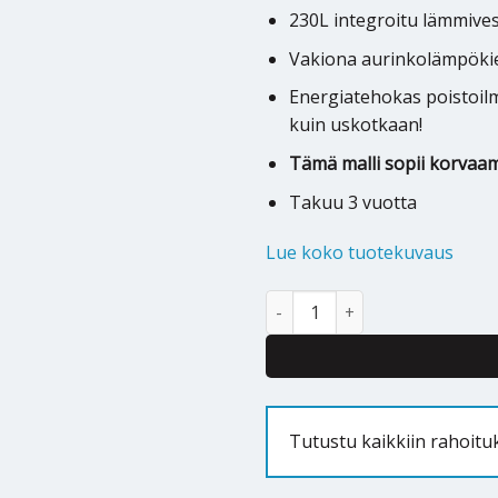
230L integroitu lämmives
Vakiona aurinkolämpöki
Energiatehokas poistoi
kuin uskotkaan!
Tämä malli sopii korva
Takuu 3 vuotta
Lue koko tuotekuvaus
Poistoilmalämpöpumppu Nilan 
Alternative:
Tutustu kaikkiin rahoitu