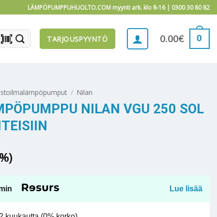
LÄMPÖPUMPPUHUOLTO.COM myynti ark. klo 8-16 |
0300 30 80 82
barcode_scanner
0
0.00
€
TARJOUSPYYNTÖ
istoilmalämpöpumput
/
Nilan
MPÖPUMPPU NILAN VGU 250 SOL
TEISIIN
5%)
min
Lue lisää
 kuukautta (0% korko).