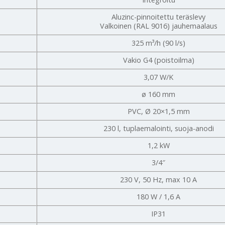
Aluzinc-pinnoitettu teräslevy
Valkoinen (RAL 9016) jauhemaalaus
325 m³/h (90 l/s)
Vakio G4 (poistoilma)
3,07 W/K
ø 160 mm
PVC, Ø 20×1,5 mm
230 l, tuplaemalointi, suoja-anodi
1,2 kW
3/4″
230 V, 50 Hz, max 10 A
180 W / 1,6 A
IP31