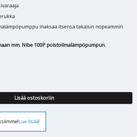
ivaraaja
erukka
lmalämpöpumppu maksaa itsensä takaisin nopeammin
amaan mm. Nibe 100P poistoilmalämpöpumpun.
VGU 250 SOL saneerauskohteisiin määrä
Lisää ostoskoriin
ksiimme!
Lue lisää!