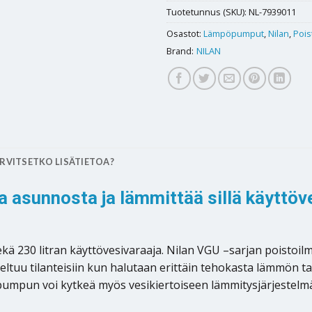
Tuotetunnus (SKU):
NL-7939011
Osastot:
Lämpöpumput
,
Nilan
,
Poi
Brand:
NILAN
RVITSETKO LISÄTIETOA?
aa asunnosta ja lämmittää sillä käytt
 sekä 230 litran käyttövesivaraaja. Nilan VGU –sarjan pois
tuu tilanteisiin kun halutaan erittäin tehokasta lämmön t
pumpun voi kytkeä myös vesikiertoiseen lämmitysjärjestel