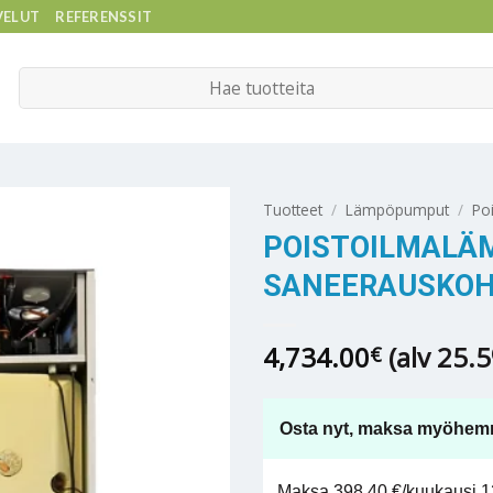
VELUT
REFERENSSIT
Etsi:
Tuotteet
/
Lämpöpumput
/
Po
POISTOILMALÄ
SANEERAUSKOH
4,734.00
(alv 25.
€
Osta nyt, maksa myöhem
Maksa 398,40 €/kuukausi 12