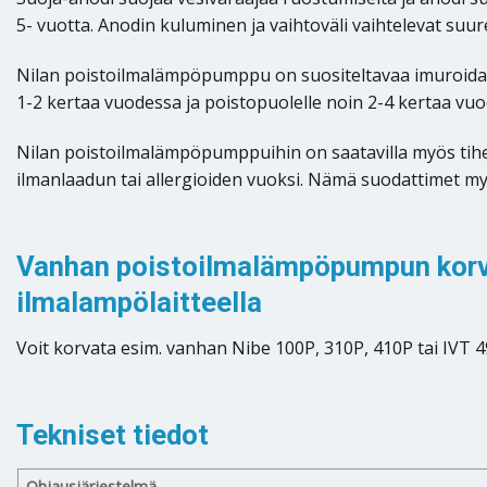
5- vuotta. Anodin kuluminen ja vaihtoväli vaihtelevat suur
Nilan poistoilmalämpöpumppu on suositeltavaa imuroida ke
1-2 kertaa vuodessa ja poistopuolelle noin 2-4 kertaa vuo
Nilan poistoilmalämpöpumppuihin on saatavilla myös tihe
ilmanlaadun tai allergioiden vuoksi. Nämä suodattimet myy
Vanhan poistoilmalämpöpumpun korv
ilmalampölaitteella
Voit korvata esim. vanhan Nibe 100P, 310P, 410P tai IV
Tekniset tiedot
Ohjausjärjestelmä