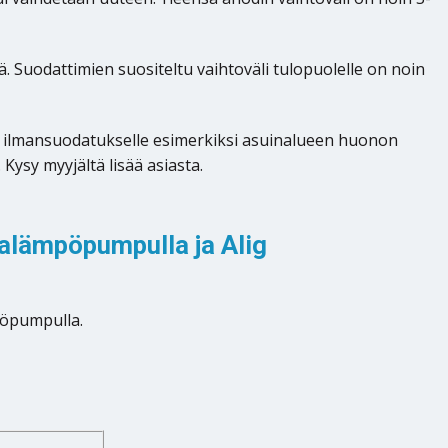
 Suodattimien suositeltu vaihtoväli tulopuolelle on noin
le ilmansuodatukselle esimerkiksi asuinalueen huonon
Kysy myyjältä lisää asiasta.
lämpöpumpulla ja Alig
pöpumpulla.