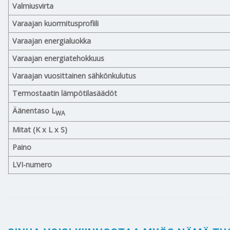
Valmiusvirta
Varaajan kuormitusprofiili
Varaajan energialuokka
Varaajan energiatehokkuus
Varaajan vuosittainen sähkönkulutus
Termostaatin lämpötilasäädöt
Äänentaso L
WA
Mitat (K x L x S)
Paino
LVI-numero