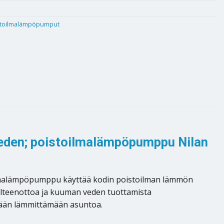
stoilmalämpöpumput
öveden; poistoilmalämpöpumppu Nilan
toilmalämpöpumppu käyttää kodin poistoilman lämmön
alteenottoa ja kuuman veden tuottamista
mään lämmittämään asuntoa.