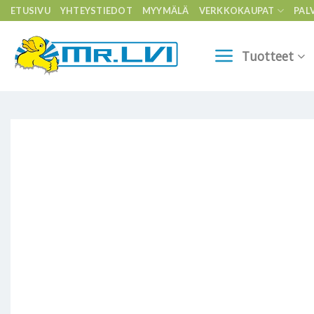
Skip
ETUSIVU
YHTEYSTIEDOT
MYYMÄLÄ
VERKKOKAUPAT
PAL
to
content
Tuotteet