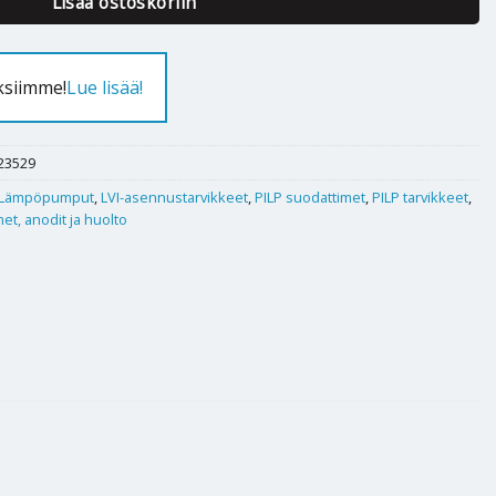
Lisää ostoskoriin
ksiimme!
Lue lisää!
23529
Lämpöpumput
,
LVI-asennustarvikkeet
,
PILP suodattimet
,
PILP tarvikkeet
,
et, anodit ja huolto