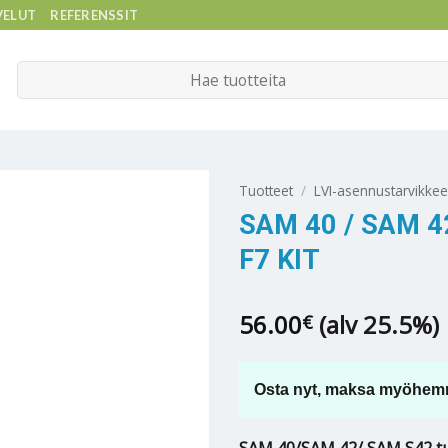
VELUT
REFERENSSIT
Etsi:
Tuotteet
/
LVI-asennustarvikkee
SAM 40 / SAM 
F7 KIT
56.00
(alv 25.5%)
€
Osta nyt, maksa myöhem