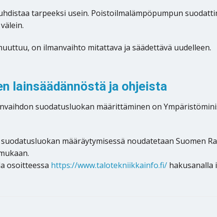
hdistaa tarpeeksi usein. Poistoilmalämpöpumpun suodattime
 välein.
muuttuu, on ilmanvaihto mitattava ja säädettävä uudelleen.
 lainsäädännöstä ja ohjeista
ilmanvaihdon suodatusluokan määrittäminen on Ympäristömi
on suodatusluokan määräytymisessä noudatetaan Suomen R
 mukaan.
la osoitteessa
https://www.talotekniikkainfo.fi/
hakusanalla 