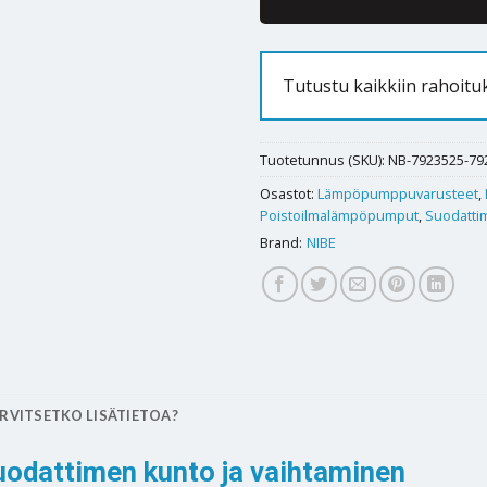
Tutustu kaikkiin rahoitu
Tuotetunnus (SKU):
NB-7923525-79
Osastot:
Lämpöpumppuvarusteet
,
Poistoilmalämpöpumput
,
Suodattim
Brand:
NIBE
RVITSETKO LISÄTIETOA?
uodattimen kunto ja vaihtaminen