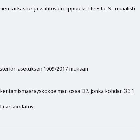
n tarkastus ja vaihtoväli riippuu kohteesta. Normaalisti
nisteriön asetuksen 1009/2017 mukaan
akentamismääräyskokoelman osaa D2, jonka kohdan 3.3.1
ilmansuodatus.