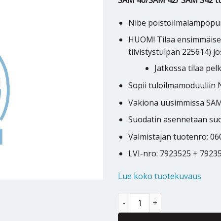
SAM 40/SAM 42/ SAM S42 tu
Nibe poistoilmalämpöpu
HUOM! Tilaa ensimmäisell
tiivistystulpan 225614) jos
Jatkossa tilaa pe
Sopii tuloilmamoduuliin 
Vakiona uusimmissa SAM 
Suodatin asennetaan suod
Valmistajan tuotenro: 0
LVI-nro: 7923525 + 7923
Lue koko tuotekuvaus
SAM 40 / SAM 42/ SAM S42 tulo
Alternative: