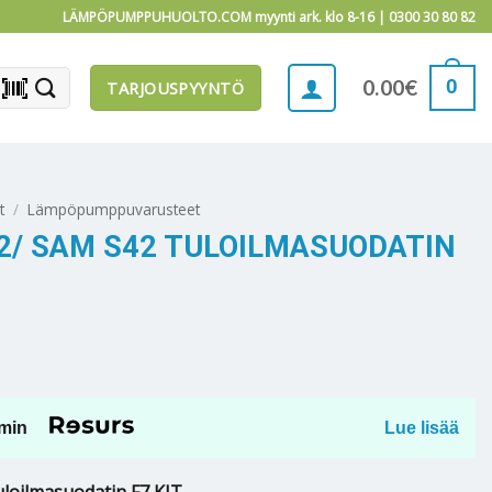
LÄMPÖPUMPPUHUOLTO.COM myynti ark. klo 8-16 |
0300 30 80 82
barcode_scanner
0
0.00
€
TARJOUSPYYNTÖ
t
/
Lämpöpumppuvarusteet
42/ SAM S42 TULOILMASUODATIN
min
Lue lisää