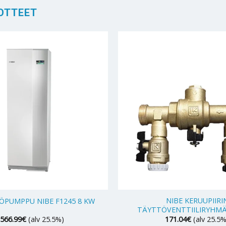
OTTEET
+
NIBE KERUUPIIRI
PUMPPU NIBE F1245 8 KW
TÄYTTÖVENTTIILIRYHMÄ
,566.99
€
(alv 25.5%)
171.04
€
(alv 25.5%