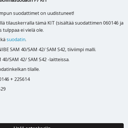
loilmasuodatin F7 KIT
mpun suodattimet on uudistuneet!
ä tilauskerralla tämä KIT (sisältää suodattimen 060146 ja
 tulppaa ei vielä ole.
lkkä
suodatin
.
NIBE SAM 40/SAM 42/ SAM S42, tiiviimpi malli.
40/SAM 42/ SAM S42 -laitteissa.
atinkelkan tilalle.
60146 + 225614
529
ilmasuodatin F7 KIT määrä