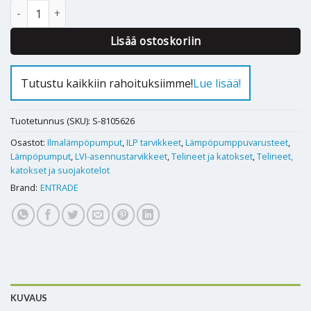
Värinänvaimentimet läpipultilla, ILP maatelineelle määrä
Alternative:
Lisää ostoskoriin
Tutustu kaikkiin rahoituksiimme!
Lue lisää!
Tuotetunnus (SKU):
S-8105626
Osastot:
Ilmalämpöpumput
,
ILP tarvikkeet
,
Lämpöpumppuvarusteet
,
Lämpöpumput
,
LVI-asennustarvikkeet
,
Telineet ja katokset
,
Telineet,
katokset ja suojakotelot
Brand:
ENTRADE
KUVAUS