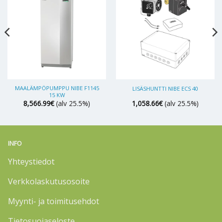
MAALÄMPÖPUMPPU NIBE F1145
LISÄSHUNTTI NIBE ECS 40
15 KW
8,566.99
€
(alv 25.5%)
1,058.66
€
(alv 25.5%)
INFO
Yhteystiedot
Verkkolaskutusosoite
Myynti- ja toimitusehdot
Tietosuojaseloste