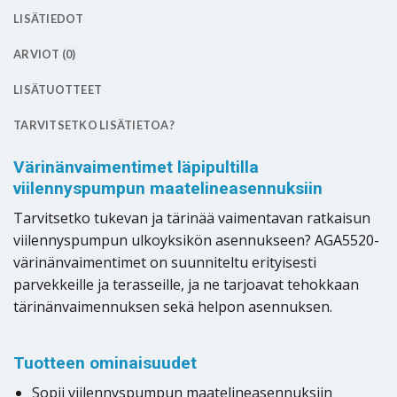
LISÄTIEDOT
ARVIOT (0)
LISÄTUOTTEET
TARVITSETKO LISÄTIETOA?
Värinänvaimentimet läpipultilla
viilennyspumpun maatelineasennuksiin
Tarvitsetko tukevan ja tärinää vaimentavan ratkaisun
viilennyspumpun ulkoyksikön asennukseen? AGA5520-
värinänvaimentimet on suunniteltu erityisesti
parvekkeille ja terasseille, ja ne tarjoavat tehokkaan
tärinänvaimennuksen sekä helpon asennuksen.
Tuotteen ominaisuudet
Sopii viilennyspumpun maatelineasennuksiin