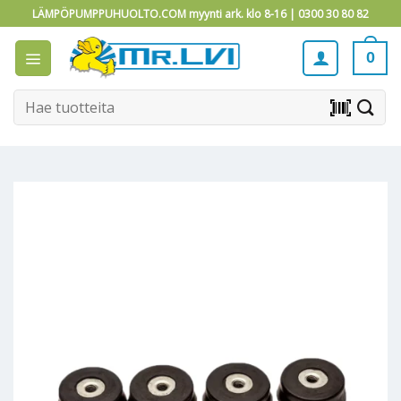
Skip
LÄMPÖPUMPPUHUOLTO.COM myynti ark. klo 8-16 |
0300 30 80 82
to
content
0
Etsi:
barcode_scanner