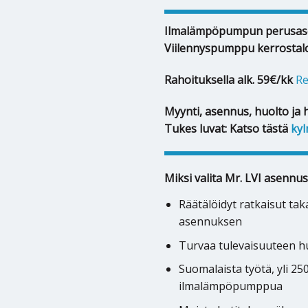
Ilmalämpöpumpun perusas
Viilennyspumppu kerrostal
Rahoituksella alk. 59€/kk
Re
Myynti, asennus, huolto ja 
Tukes luvat: Katso tästä
kyl
Miksi valita Mr. LVI asennus
Räätälöidyt ratkaisut ta
asennuksen
Turvaa tulevaisuuteen hu
Suomalaista työtä, yli 2
ilmalämpöpumppua