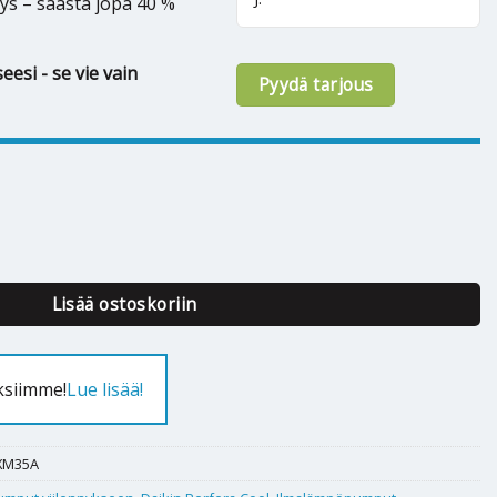
ys – säästä jopa 40 %
eesi - se vie vain
Pyydä tarjous
ra Cool 35 määrä
Lisää ostoskoriin
ksiimme!
Lue lisää!
XM35A