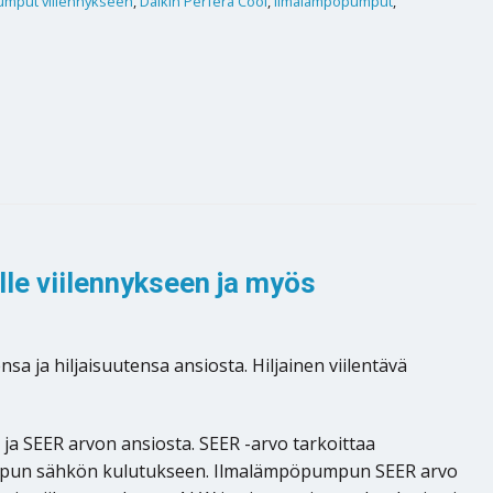
umput viilennykseen
,
Daikin Perfera Cool
,
Ilmalämpöpumput
,
lle viilennykseen ja myös
 ja hiljaisuutensa ansiosta. Hiljainen viilentävä
a SEER arvon ansiosta. SEER -arvo tarkoittaa
umpun sähkön kulutukseen. Ilmalämpöpumpun SEER arvo