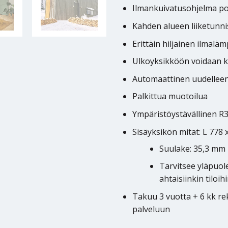
Ilmankuivatusohjelma po
Kahden alueen liiketunni
Erittäin hiljainen ilma
Ulkoyksikköön voidaan k
Automaattinen uudellee
Palkittua muotoilua
Ympäristöystävällinen R
Sisäyksikön mitat: L 778 
Suulake: 35,3 mm
Tarvitsee yläpuol
ahtaisiinkin tiloihi
Takuu 3 vuotta + 6 kk r
palveluun