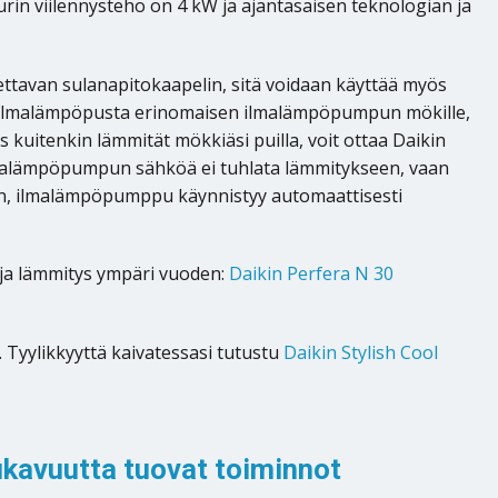
uurin viilennysteho on 4 kW ja ajantasaisen teknologian ja
ttavan sulanapitokaapelin, sitä voidaan käyttää myös
5 ilmalämpöpusta erinomaisen ilmalämpöpumpun mökille,
 kuitenkin lämmität mökkiäsi puilla, voit ottaa Daikin
ilmalämpöpumpun sähköä ei tuhlata lämmitykseen, vaan
aan, ilmalämpöpumppu käynnistyy automaattisesti
 ja lämmitys ympäri vuoden:
Daikin Perfera N 30
. Tyylikkyyttä kaivatessasi tutustu
Daikin Stylish Cool
ukavuutta tuovat toiminnot