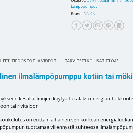
Osastot:
Daikin
,
Daikin ilmalämpöp
Lämpöpumput
Brand:
DAIKIN
JEET, TIEDOSTOT JA VIDEOT
TARVITSETKO LISÄTIETOA?
llinen ilmalämpöpumppu kotiin tai möki
kseen kesällä ilmojen käytyä tukalaksi energiatehokkuutensa
n tai rivitaloon.
önkulutus on erittäin alhainen sen korkean energialuokan j
alämpöpumpun tuottamaa viilennystä suhteessa ilmalämpöp