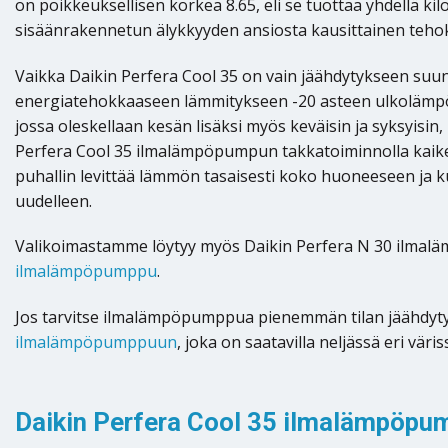
on poikkeuksellisen korkea 8.65, eli se tuottaa yhdellä kil
sisäänrakennetun älykkyyden ansiosta kausittainen teho
Vaikka Daikin Perfera Cool 35 on vain jäähdytykseen suu
energiatehokkaaseen lämmitykseen -20 asteen ulkolämpö
jossa oleskellaan kesän lisäksi myös keväisin ja syksyisi
Perfera Cool 35 ilmalämpöpumpun takkatoiminnolla kaiken
puhallin levittää lämmön tasaisesti koko huoneeseen ja k
uudelleen.
Valikoimastamme löytyy myös Daikin Perfera N 30 ilmalämp
ilmalämpöpumppu
.
Jos tarvitse ilmalämpöpumppua pienemmän tilan jäähdyt
ilmalämpöpumppuun
, joka on saatavilla neljässä eri väri
Daikin Perfera Cool 35 ilmalämpöpum