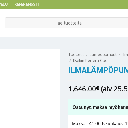
VELUT
REFERENSSIT
Etsi:
Tuotteet
/
Lämpöpumput
/
Il
/
Daikin Perfera Cool
ILMALÄMPÖPUMP
1,646.00
(alv 25.
€
Osta nyt, maksa myöhem
Maksa 141,06 €/kuukausi 12