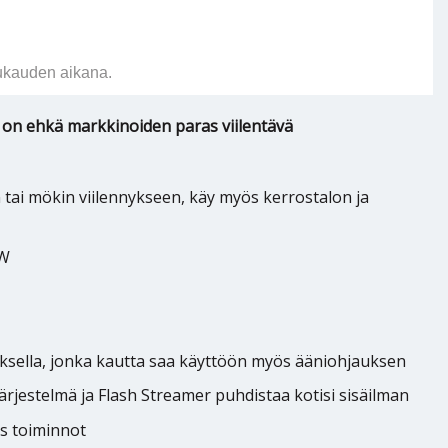
ukauden aikana.
 on ehkä markkinoiden paras viilentävä
ai mökin viilennykseen, käy myös kerrostalon ja
kW
ksella, jonka kautta saa käyttöön myös ääniohjauksen
rjestelmä ja Flash Streamer puhdistaa kotisi sisäilman
s toiminnot