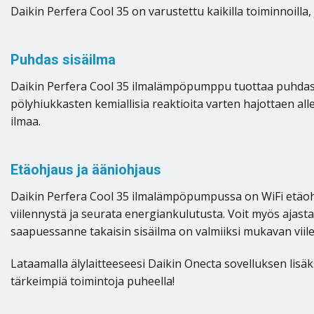
Daikin Perfera Cool 35 on varustettu kaikilla toiminnoilla
Puhdas sisäilma
Daikin Perfera Cool 35 ilmalämpöpumppu tuottaa puhdasta s
pölyhiukkasten kemiallisia reaktioita varten hajottaen al
ilmaa.
Etäohjaus ja ääniohjaus
Daikin Perfera Cool 35 ilmalämpöpumpussa on WiFi etäohjaus
viilennystä ja seurata energiankulutusta. Voit myös ajasta
saapuessanne takaisin sisäilma on valmiiksi mukavan viil
Lataamalla älylaitteeseesi Daikin Onecta sovelluksen lis
tärkeimpiä toimintoja puheella!