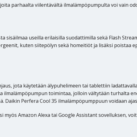
, joita parhaalta viilentävältä ilmalämpöpumpulta voi vain od
isäilmaa useilla erilaisilla suodattimilla sekä Flash Stream
lergeenit, kuten siitepölyn sekä homeitiöt ja lisäksi poista
, jota käytetään älypuhelimeen tai tablettiin ladattavalla Da
a ilmalämpöpumpun toimintaa, jolloin vältytään turhalta ener
eä. Daikin Perfera Cool 35 ilmalämpöpumppuun voidaan ajasta
äksi myös Amazon Alexa tai Google Assistant sovelluksen, v