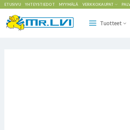
Skip
ETUSIVU
YHTEYSTIEDOT
MYYMÄLÄ
VERKKOKAUPAT
PAL
to
content
Tuotteet