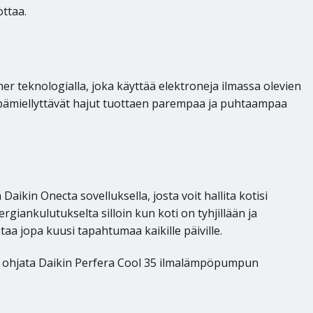
ottaa.
er teknologialla, joka käyttää elektroneja ilmassa olevien
a epämiellyttävät hajut tuottaen parempaa ja puhtaampaa
ikin Onecta sovelluksella, josta voit hallita kotisi
giankulutukselta silloin kun koti on tyhjillään ja
a jopa kuusi tapahtumaa kaikille päiville.
oit ohjata Daikin Perfera Cool 35 ilmalämpöpumpun