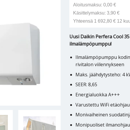
Aloitusmaksu: 0,00 €
Käsittelymaksu: 3,90 €
Yhteensä 1 692,80 € 12 ku
Uusi Daikin Perfera Cool 35
ilmalämpöpumppu!
Ilmalämpöpumppu kodin t
rivitalon viilennykseen
Maks. jäähdytysteho: 4 
SEER: 8,65
Energialuokka A+++
Varustettu WiFi etäohjau
Monivaiheinen suodatinjä
Monipuoliset ilmanohjau