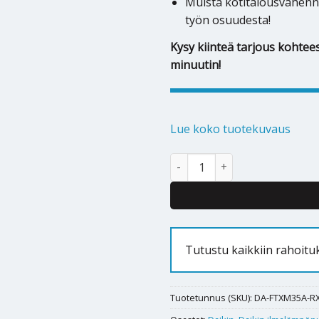
Muista kotitalousvähenn
työn osuudesta!
Kysy kiinteä tarjous kohtees
minuutin!
Lue koko tuotekuvaus
Ilmalämpöpumppu Daikin Perfe
Alternative:
Tutustu kaikkiin rahoitu
Tuotetunnus (SKU):
DA-FTXM35A-R