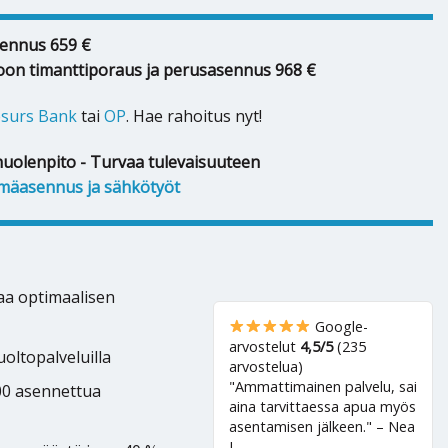
ennus 659 €
oon timanttiporaus ja perusasennus 968 €
surs Bank
tai
OP
. Hae rahoitus nyt!
huolenpito - Turvaa tulevaisuuteen
mäasennus ja sähkötyöt
kaa optimaalisen
Google-
arvostelut
4,5/5
(235
oltopalveluilla
arvostelua)
"Ammattimainen palvelu, sai
500 asennettua
aina tarvittaessa apua myös
asentamisen jälkeen." – Nea
J.