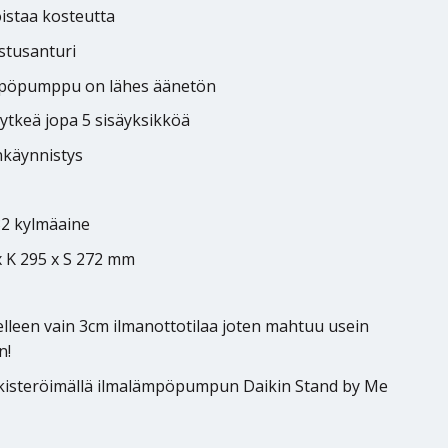
istaa kosteutta
stusanturi
lämpöpumppu on lähes äänetön
ytkeä jopa 5 sisäyksikköä
nkäynnistys
32 kylmäaine
x K 295 x S 272 mm
elleen vain 3cm ilmanottotilaa joten mahtuu usein
n!
ekisteröimällä ilmalämpöpumpun Daikin Stand by Me