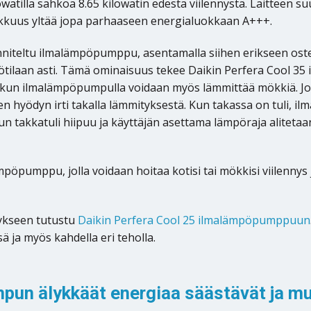
owatilla sähköä 8.65 kilowatin edestä viilennystä. Laitteen s
kkuus yltää jopa parhaaseen energialuokkaan A+++.
nniteltu ilmalämpöpumppu, asentamalla siihen erikseen oste
tilaan asti. Tämä ominaisuus tekee Daikin Perfera Cool 3
n, kun ilmalämpöpumpulla voidaan myös lämmittää mökkiä. Jos
 hyödyn irti takalla lämmityksestä. Kun takassa on tuli, 
un takkatuli hiipuu ja käyttäjän asettama lämpöraja alitet
öpumppu, jolla voidaan hoitaa kotisi tai mökkisi viilennys
ykseen tutustu
Daikin Perfera Cool 25 ilmalämpöpumppuun
ssä ja myös kahdella eri teholla.
pun älykkäät energiaa säästävät ja m