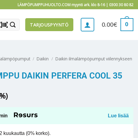
LÄMPÖPUMPPUHUOLTO.COM myynti ark. klo 8-16 |
0300 30 80 82
barcode_scanner
0
0.00
€
TARJOUSPYYNTÖ
malämpöpumput
/
Daikin
/
Daikin ilmalämpöpumput viilennykseen
PU DAIKIN PERFERA COOL 35
5%)
min
Lue lisää
 kuukautta (0% korko).