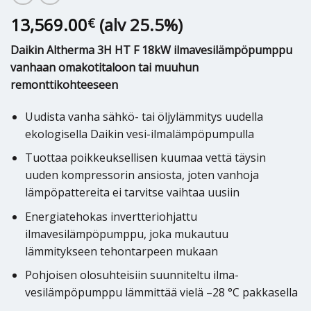
13,569.00
(alv 25.5%)
€
Daikin Altherma 3H HT F 18kW ilmavesilämpöpumppu
vanhaan omakotitaloon tai muuhun
remonttikohteeseen
Uudista vanha sähkö- tai öljylämmitys uudella
ekologisella Daikin vesi-ilmalämpöpumpulla
Tuottaa poikkeuksellisen kuumaa vettä täysin
uuden kompressorin ansiosta, joten vanhoja
lämpöpattereita ei tarvitse vaihtaa uusiin
Energiatehokas invertteriohjattu
ilmavesilämpöpumppu, joka mukautuu
lämmitykseen tehontarpeen mukaan
Pohjoisen olosuhteisiin suunniteltu ilma-
vesilämpöpumppu lämmittää vielä –28 °C pakkasella