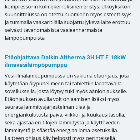
kompressorin kolmekerroksinen eristys. Ulkoyksikön
suunnittelussa on otettu huomioon myös esteettisyys
ja tummalla vaakaritilällä suojattu jykevä laite erottuu
selvästi tavanomaisista vaaleanharmaista
lämpöpumpuista.
Etäohjattava Daikin Altherma 3H HT F 18kW
ilmavesilämpöpumppu
Vesi-ilmalämpöpumpussa on vakiona etäohjaus, jota
käytetään älypuhelimeen tai tablettiin ladattavalla
sovelluksella, josta löytyy tuki myös ääniohjaukselle.
Etäohjauksen avulla voit ohjaamisen lisäksi myös
seurata lämmitysjärjestelmän tilaa ja
energiankulutusta päivä, viikko- ja kuukausitasolla,
sekä ajastaa eri tilojen lämmitystä ja käyttöveden
lämmitystä ja säästää energiaa loma-asetuksilla.
Laitteen ohjaus käy helposti myös perinteisellä