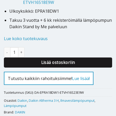
ETVH16S18E9W
Ulkoyksikkö: EPRA18DW1
Takuu 3 vuotta + 6 kk rekisteröimällä lämpöpumpun
Daikin Stand by Me palveluun
Lue koko tuotekuvaus
Ilmavesilämpöpumppu Daikin Altherma 3H HT F 18kW 230l määr
Alternative:
Lisää ostoskoriin
Tutustu kaikkiin rahoituksiimme!
Lue lisää!
Tuotetunnus (SKU):
DA-EPRA18DW1-ETVH16S23E9W
Osastot:
Daikin
,
Daikin Altherma 3 H
,
Ilmavesilämpöpumput
,
Lämpöpumput
Brand:
DAIKIN