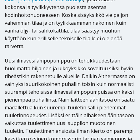
kokonsa ja tyylikkyytensä puolesta asentaa
kodinhoitohuoneeseen. Koska sisäyksikkö vie paljon
vähemmän tilaa ja on tyylikkäämmän näköinen kuin
vanha öljy- tai sähkökattila, tilaa säästyy muuhun
käyttöön kun erilliselle tekniselle tilalle ei ole enää
tarvetta.
Uusi ilmavesilämpöpumppu on tehokkuudestaan
huolimatta hiljainen ja ulkoyksikkö soveltuu siksi hyvin
tiheästikin rakennetuille alueille. Daikin Althermassa on
vain yksi suurikokoinen puhallin toisin kuin normaalisti
suurempi tehoisissa ilmavesilämpöpumpuissa on kaksi
pienempää puhallinta. Näin laitteen äänitasoa on saatu
madallettua kun suurempi tuuletin sallii pienemmät
tuuletinnopeudet. Lisäksi erittäin alhaiseen äänitasoon
vaikuttaa tuulettimen uusi suppilon muotoinen
tuuletin. Tuulettimen ansiosta ilman kierto on parempi,
kaksi kerroksinen kompressorin tärinän vaimennus ja