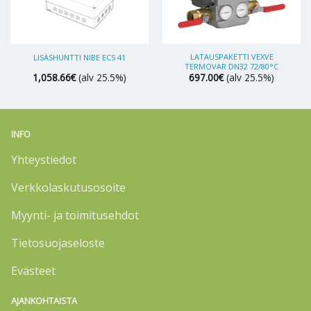
LATAUSPAKETTI VEXVE
LISÄSHUNTTI NIBE ECS 41
TERMOVAR DN32 72/80°C
1,058.66
€
(alv 25.5%)
697.00
€
(alv 25.5%)
INFO
Yhteystiedot
Verkkolaskutusosoite
Myynti- ja toimitusehdot
Tietosuojaseloste
Evästeet
AJANKOHTAISTA