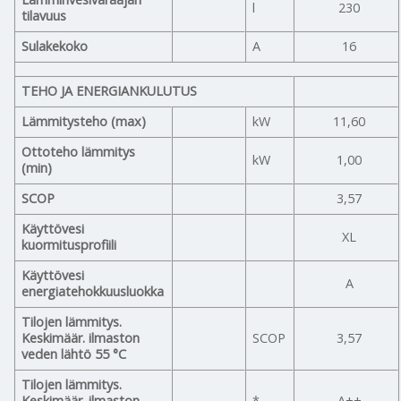
l
230
tilavuus
Sulakekoko
A
16
TEHO JA ENERGIANKULUTUS
Lämmitysteho (max)
kW
11,60
Ottoteho lämmitys
kW
1,00
(min)
SCOP
3,57
Käyttövesi
XL
kuormitusprofiili
Käyttövesi
A
energiatehokkuusluokka
Tilojen lämmitys.
Keskimäär. ilmaston
SCOP
3,57
veden lähtö 55 °C
Tilojen lämmitys.
Keskimäär. ilmaston
*
A++