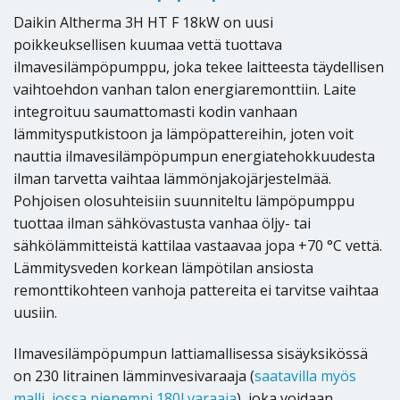
Daikin Altherma 3H HT F 18kW on uusi
poikkeuksellisen kuumaa vettä tuottava
ilmavesilämpöpumppu, joka tekee laitteesta täydellisen
vaihtoehdon vanhan talon energiaremonttiin. Laite
integroituu saumattomasti kodin vanhaan
lämmitysputkistoon ja lämpöpattereihin, joten voit
nauttia ilmavesilämpöpumpun energiatehokkuudesta
ilman tarvetta vaihtaa lämmönjakojärjestelmää.
Pohjoisen olosuhteisiin suunniteltu lämpöpumppu
tuottaa ilman sähkövastusta vanhaa öljy- tai
sähkölämmitteistä kattilaa vastaavaa jopa +70 °C vettä.
Lämmitysveden korkean lämpötilan ansiosta
remonttikohteen vanhoja pattereita ei tarvitse vaihtaa
uusiin.
Ilmavesilämpöpumpun lattiamallisessa sisäyksikössä
on 230 litrainen lämminvesivaraaja (
saatavilla myös
malli, jossa pienempi 180l varaaja
), joka voidaan