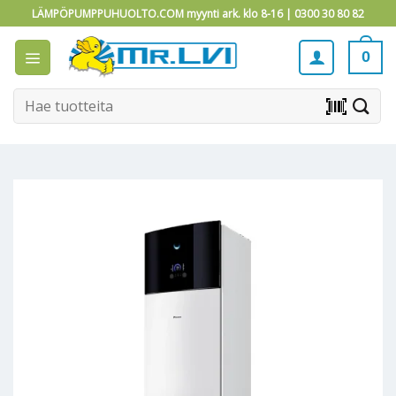
Skip
LÄMPÖPUMPPUHUOLTO.COM myynti ark. klo 8-16 |
0300 30 80 82
to
content
0
Etsi:
barcode_scanner