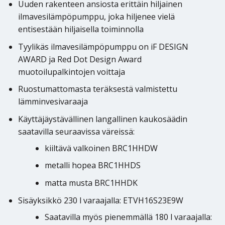
Uuden rakenteen ansiosta erittäin hiljainen
ilmavesilämpöpumppu, joka hiljenee vielä
entisestään hiljaisella toiminnolla
Tyylikäs ilmavesilämpöpumppu on iF DESIGN
AWARD ja Red Dot Design Award
muotoilupalkintojen voittaja
Ruostumattomasta teräksestä valmistettu
lämminvesivaraaja
Käyttäjäystävällinen langallinen kaukosäädin
saatavilla seuraavissa väreissä:
kiiltävä valkoinen BRC1HHDW
metalli hopea BRC1HHDS
matta musta BRC1HHDK
Sisäyksikkö 230 l varaajalla: ETVH16S23E9W
Saatavilla myös pienemmällä 180 l varaajalla: