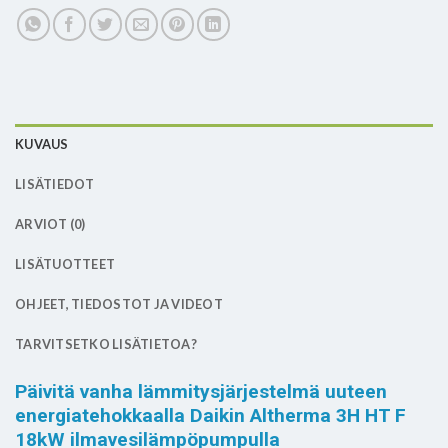
KUVAUS
LISÄTIEDOT
ARVIOT (0)
LISÄTUOTTEET
OHJEET, TIEDOSTOT JA VIDEOT
TARVITSETKO LISÄTIETOA?
Päivitä vanha lämmitysjärjestelmä uuteen
energiatehokkaalla Daikin Altherma 3H HT F
18kW ilmavesilämpöpumpulla