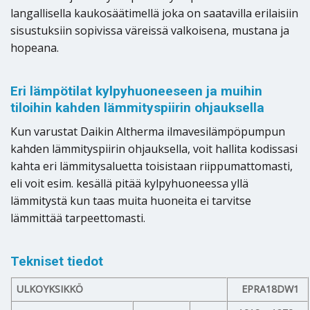
langallisella kaukosäätimellä joka on saatavilla erilaisiin
sisustuksiin sopivissa väreissä valkoisena, mustana ja
hopeana.
Eri lämpötilat kylpyhuoneeseen ja muihin
tiloihin kahden lämmityspiirin ohjauksella
Kun varustat Daikin Altherma ilmavesilämpöpumpun
kahden lämmityspiirin ohjauksella, voit hallita kodissasi
kahta eri lämmitysaluetta toisistaan riippumattomasti,
eli voit esim. kesällä pitää kylpyhuoneessa yllä
lämmitystä kun taas muita huoneita ei tarvitse
lämmittää tarpeettomasti.
Tekniset tiedot
ULKOYKSIKKÖ
EPRA18DW1