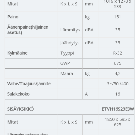
1019 x 1270 x
Mitat
K x L x S
mm
533
Paino
kg
151
Äänenpaine(hiljainen
Lämmitys
dBA
35
asetus)
Jäähdytys
dBA
35
Kylmäaine
Tyyppi
R-32
GWP
675
Määrä
kg
4,2
Vaihe/Taajuus/Jännite
3~/50 /400
Sulakekoko
A
16
SISÄYKSIKKÖ
ETVH16S23E9W
1850 x 595 x
Mitat
K x L x S
mm
625
Lämminvesivaraajan