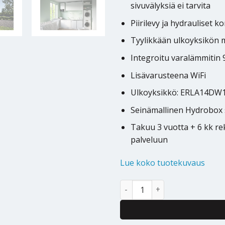
sivuvälyksiä ei tarvita
Piirilevy ja hydrauliset 
Tyylikkään ulkoyksikön 
Integroitu varalämmitin
Lisävarusteena WiFi
Ulkoyksikkö: ERLA14DW
Seinämallinen Hydrobox
Takuu 3 vuotta + 6 kk r
palveluun
Lue koko tuotekuvaus
Ilmavesilämpöpumppu Daikin 
Alternative: