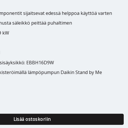
komponentit sijaitsevat edessä helppoa käyttöä varten
musta säleikkö peittää puhaltimen
 9 kW
1
 sisäyksikkö: EBBH16D9W
ekisteröimällä lämpöpumpun Daikin Stand by Me
Altherma 3R W 14kW määrä
Lisää ostoskoriin