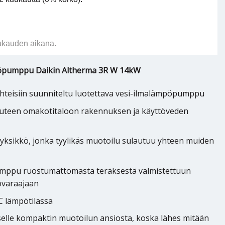
ukauden aikana.
mpöpumppu Daikin Altherma 3R W 14kW
uhteisiin suunniteltu luotettava vesi-ilmalämpöpumppu
teen omakotitaloon rakennuksen ja käyttöveden
äyksikkö, jonka tyylikäs muotoilu sulautuu yhteen muiden
umppu ruostumattomasta teräksestä valmistettuun
övaraajaan
C lämpötilassa
selle kompaktin muotoilun ansiosta, koska lähes mitään