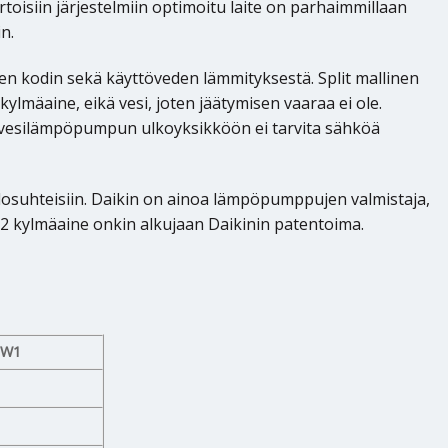
isiin järjestelmiin optimoitu laite on parhaimmillaan
n.
n kodin sekä käyttöveden lämmityksestä. Split mallinen
äaine, eikä vesi, joten jäätymisen vaaraa ei ole.
mavesilämpöpumpun ulkoyksikköön ei tarvita sähköä
osuhteisiin. Daikin on ainoa lämpöpumppujen valmistaja,
2 kylmäaine onkin alkujaan Daikinin patentoima.
DW1