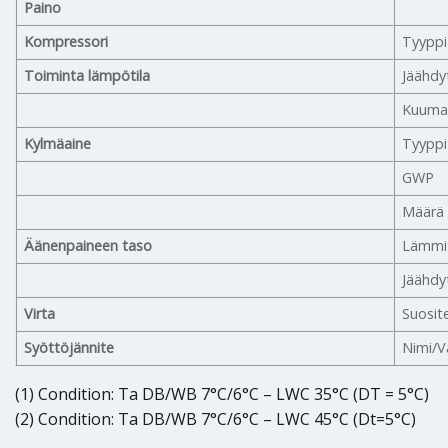
Paino
Kompressori
Tyyppi
Toiminta lämpötila
Jääh
Kuuma 
Kylmäaine
Tyyppi
GWP
Määrä
Äänenpaineen taso
Lämmi
Jäähd
Virta
Suosit
Syöttöjännite
Nimi/V
(1) Condition: Ta DB/WB 7°C/6°C – LWC 35°C (DT = 5°C)
(2) Condition: Ta DB/WB 7°C/6°C – LWC 45°C (Dt=5°C)