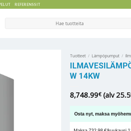
VELUT
REFERENSSIT
Etsi:
Tuotteet
/
Lämpöpumput
/
Il
ILMAVESILÄMP
W 14KW
8,748.99
(alv 25.
€
Osta nyt, maksa myöhem
Maksa 732,98 €/kuukausi 12