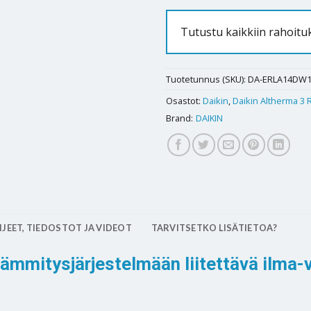
Tutustu kaikkiin rahoitu
Tuotetunnus (SKU):
DA-ERLA14DW
Osastot:
Daikin
,
Daikin Altherma 3 
Brand:
DAIKIN
JEET, TIEDOSTOT JA VIDEOT
TARVITSETKO LISÄTIETOA?
lämmitysjärjestelmään liitettävä ilm