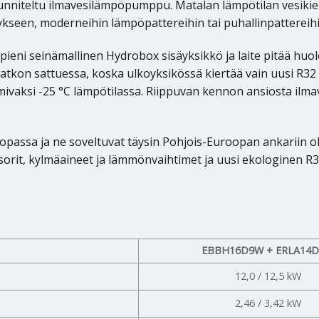
iteltu ilmavesilämpöpumppu. Matalan lämpötilan vesikierto
kseen, moderneihin lämpöpattereihin tai puhallinpattereihi
ni seinämallinen Hydrobox sisäyksikkö ja laite pitää huole
 sattuessa, koska ulkoyksikössä kiertää vain uusi R32 kylm
mivaksi -25 °C lämpötilassa. Riippuvan kennon ansiosta il
assa ja ne soveltuvat täysin Pohjois-Euroopan ankariin ol
orit, kylmäaineet ja lämmönvaihtimet ja uusi ekologinen R3
EBBH16D9W + ERLA14
12,0 / 12,5 kW
2,46 / 3,42 kW