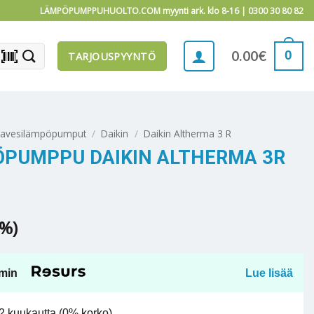
LÄMPÖPUMPPUHUOLTO.COM myynti ark. klo 8-16 |
0300 30 80 82
barcode_scanner
0
0.00
€
TARJOUSPYYNTÖ
mavesilämpöpumput
/
Daikin
/
Daikin Altherma 3 R
ÖPUMPPU DAIKIN ALTHERMA 3R
5%)
min
Lue lisää
 kuukautta (0% korko).