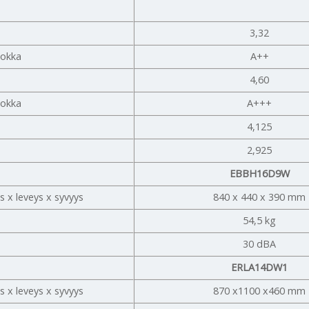
3,32
uokka
A++
4,60
uokka
A+++
4,125
2,925
EBBH16D9W
s x leveys x syvyys
840 x 440 x 390 mm
54,5 kg
30 dBA
ERLA14DW1
s x leveys x syvyys
870 x1100 x460 mm