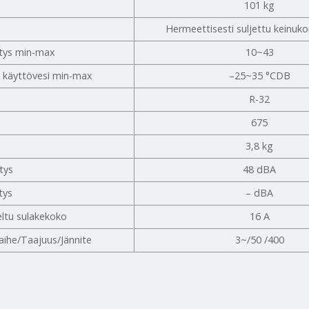
101 kg
Hermeettisesti suljettu keinuk
dytys min-max
10~43
käyttövesi min-max
–25~35 °CDB
R-32
675
3,8 kg
tys
48 dBA
ytys
– dBA
eltu sulakekoko
16 A
aihe/Taajuus/Jännite
3~/50 /400