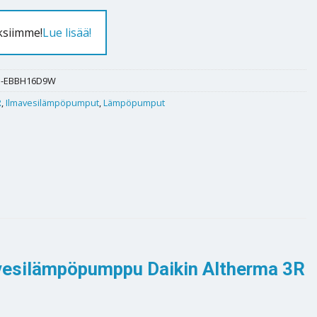
ksiimme!
Lue lisää!
1-EBBH16D9W
R
,
Ilmavesilämpöpumput
,
Lämpöpumput
a-vesilämpöpumppu Daikin Altherma 3R