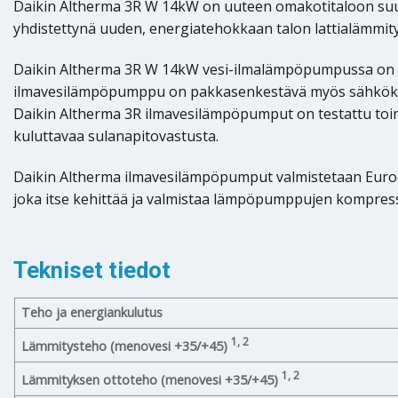
Daikin Altherma 3R W 14kW on uuteen omakotitaloon suunn
yhdistettynä uuden, energiatehokkaan talon lattialämmity
Daikin Altherma 3R W 14kW vesi-ilmalämpöpumpussa on pie
ilmavesilämpöpumppu on pakkasenkestävä myös sähkökatkon
Daikin Altherma 3R ilmavesilämpöpumput on testattu toi
kuluttavaa sulanapitovastusta.
Daikin Altherma ilmavesilämpöpumput valmistetaan Euroop
joka itse kehittää ja valmistaa lämpöpumppujen kompress
Tekniset tiedot
Teho ja energiankulutus
1, 2
Lämmitysteho (menovesi +35/+45)
1, 2
Lämmityksen ottoteho (menovesi +35/+45)