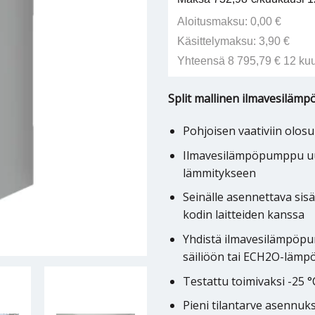
Aloitusmaksu: 0,00 €
Käsittelymaksu: 3,90 €
Yhteensä 8 795,79 € 12 ku
Split mallinen ilmavesilä
Pohjoisen vaativiin olos
Ilmavesilämpöpumppu uu
lämmitykseen
Seinälle asennettava sis
kodin laitteiden kanssa
Yhdistä ilmavesilämpöp
säiliöön tai ECH2O-lämp
Testattu toimivaksi -25 °
Pieni tilantarve asennuk