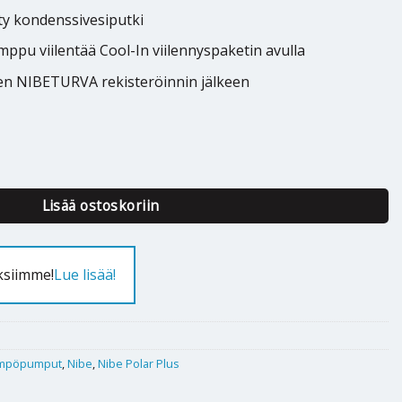
ty kondenssivesiputki
ppu viilentää Cool-In viilennyspaketin avulla
en NIBETURVA rekisteröinnin jälkeen
ar Plus 20kW S määrä
Lisää ostoskoriin
ksiimme!
Lue lisää!
mpöpumput
,
Nibe
,
Nibe Polar Plus