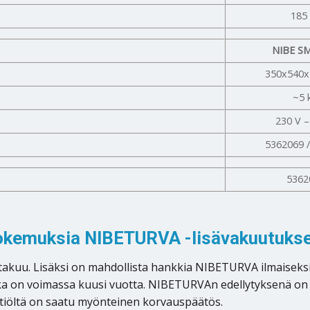
185
NIBE S
350x540
~5 
230 V 
5362069 
5362
okemuksia NIBETURVA -lisävakuutukse
kuu. Lisäksi on mahdollista hankkia NIBETURVA ilmaiseksi l
oka on voimassa kuusi vuotta. NIBETURVAn edellytyksenä on
iöltä on saatu myönteinen korvauspäätös.