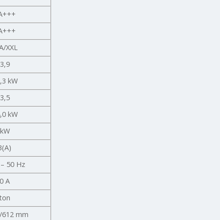
A+++
A+++
 A/XXL
/3,9
2,3 kW
/3,5
4,0 kW
 kW
B(A)
 – 50 Hz
10 A
 ton
0/612 mm