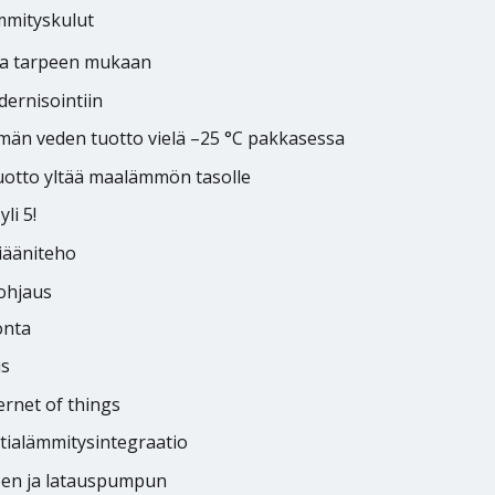
ämmityskulut
hoa tarpeen mukaan
ernisointiin
män veden tuotto vielä –25 °C pakkasessa
otto yltää maalämmön tasolle
li 5!
iääniteho
 ohjaus
onta
us
ernet of things
ttialämmitysintegraatio
een ja latauspumpun