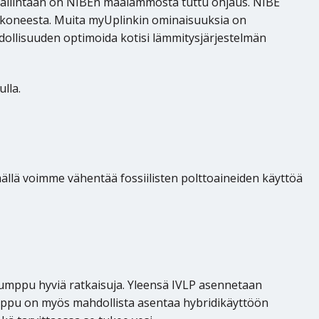
allintaan on NIBEn maalämmöstä tuttu ohjaus. NIBE
tokoneesta. Muita myUplinkin ominaisuuksia on
ollisuuden optimoida kotisi lämmitysjärjestelmän
lla.
llä voimme vähentää fossiilisten polttoaineiden käyttöä
öpumppu hyviä ratkaisuja. Yleensä IVLP asennetaan
umppu on myös mahdollista asentaa hybridikäyttöön