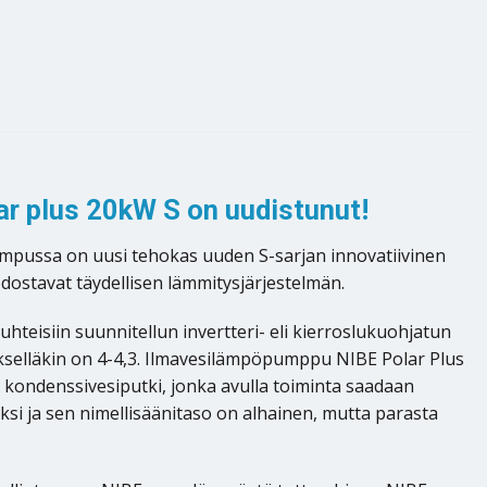
r plus 20kW S on uudistunut!
mpussa on uusi tehokas uuden S-sarjan innovatiivinen
ostavat täydellisen lämmitysjärjestelmän.
eisiin suunnitellun invertteri- eli kierroslukuohjatun
elläkin on 4-4,3. Ilmavesilämpöpumppu NIBE Polar Plus
y kondenssivesiputki, jonka avulla toiminta saadaan
si ja sen nimellisäänitaso on alhainen, mutta parasta