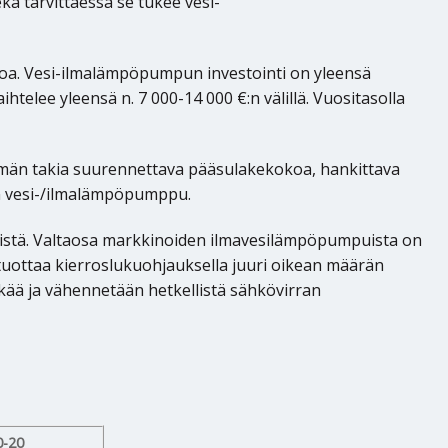
kä tarvittaessa se tukee vesi-
oa. Vesi-ilmalämpöpumpun investointi on yleensä
telee yleensä n. 7 000-14 000 €:n välillä. Vuositasolla
elmän takia suurennettava pääsulakekokoa, hankittava
nen vesi-/ilmalämpöpumppu.
mistä. Valtaosa markkinoiden ilmavesilämpöpumpuista on
tuottaa kierroslukuohjauksella juuri oikean määrän
ää ja vähennetään hetkellistä sähkövirran
0-20