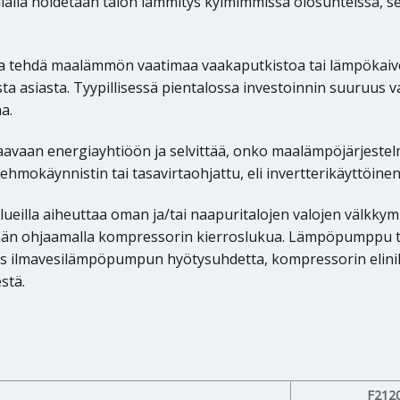
ilalla hoidetaan talon lämmitys kylmimmissä olosuhteissa, se
ida tehdä maalämmön vaatimaa vaakaputkistoa tai lämpökaiv
asiasta. Tyypillisessä pientalossa investoinnin suuruus vaih
a.
staavaan energiayhtiöön ja selvittää, onko maalämpöjärjest
pehmokäynnistin tai tasavirtaohjattu, eli invertterikäyttöi
illa aiheuttaa oman ja/tai naapuritalojen valojen välkky
detään ohjaamalla kompressorin kierroslukua. Lämpöpumppu 
 ilmavesilämpöpumpun hyötysuhdetta, kompressorin elinik
stä.
F212