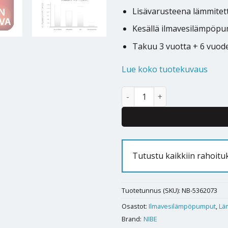
Lisävarusteena lämmitet
Kesällä ilmavesilämpöpum
Takuu 3 vuotta + 6 vuod
Lue koko tuotekuvaus
Ilmavesilämpöpumppu NIBE Pol
Alternative:
Tutustu kaikkiin rahoitu
Tuotetunnus (SKU):
NB-5362073
Osastot:
Ilmavesilämpöpumput
,
Lä
Brand:
NIBE