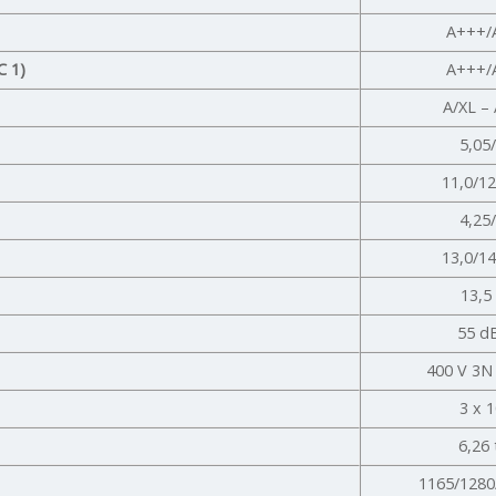
A+++/
C 1)
A+++/
A/XL –
5,05
11,0/1
4,25
13,0/1
13,5
55 d
400 V 3N
3 x 
6,26
1165/128