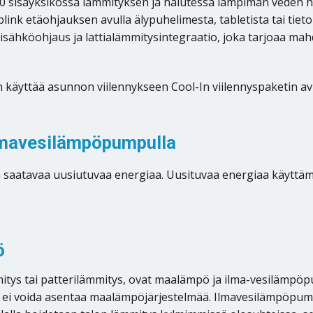
sisäyksikössä lämmityksen ja halutessa lämpimän veden h
ink etäohjauksen avulla älypuhelimesta, tabletista tai tie
ähköohjaus ja lattialämmitysintegraatio, joka tarjoaa mahd
käyttää asunnon viilennykseen Cool-In viilennyspaketin avu
ilmavesilämpöpumpulla
aatavaa uusiutuvaa energiaa. Uusituvaa energiaa käyttämä
ö
mmitys tai patterilämmitys, ovat maalämpö ja ilma-vesilämp
kia ei voida asentaa maalämpöjärjestelmää. Ilmavesilämpöp