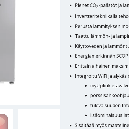
Pienet CO
-päästöt ja l
2
Invertteritekniikalla te
Perusta lämmityksen mod
Taattu lämmön- ja lämpi
Käyttöveden ja lämmöntu
Energiamerkinnän SCOP y
Erittäin alhainen maksim
Integroitu WiFi ja älykäs
myUplink etävalv
pörssisähköohja
tulevaisuuden Int
lisäominaisuus la
Sisältäää myös maatelin