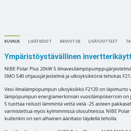
KUVAUS
LISÄTIEDOT
ARVIOT (0)
LISÄTUOTTEET
TA
Ympäristöystävällinen invertterikäy
NIBE Polar Plus 20kW S ilmavesilämpöpumppujärjestelmä 
SMO S40 ohjausjärjestelmä ja ulkoyksikkönä tehokas F21
Vesi-ilmalämpöpumpun ulkoyksikkö F2120 on läpimurto ves
lämpöpumpun energiamerkinnän vuosilämpökerroin on jop
S tuottaa reilusti lämmintä vettä vielä -25 asteen pakka
varmistettua myös kylmimmissä olosuhteissa. NIBE Polar P
kuitenkin on sen alhainen äänitaso täydellä teholla.