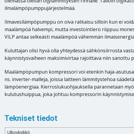
olemassa olevan öljylämmityksen rinnalle. Tällöin öljykatt
ilmalämpöpumppujärjestelmää.
Ilmavesilämpöpumppu on oiva ratkaisu silloin kun ei vo
maalämpöä halvempi, mutta investointiero riippuu monesta 
VILP antaa selkeästi maalämpöä vähemmän ilmaisenergia
Kuluttajan olisi hyvä olla yhteydessä sähkönsiirrosta va
käynnistysvaiheen maksimivirtaa rajoittava niin sanottu 
Maalämpöpumpun kompressori voi etenkin haja-asutusalue
ns. inverter-malleja, joissa laitteen lämmitystehoa sää
lämpöenergiaa. Kierroslukuohjauksella parannetaan myös
kulutushuippua, joka johtuu kompressorin käynnistymise
Tekniset tiedot
Ulkoyksikkö