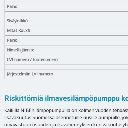
Paino
Sisäyksikkö
Mitat KxLxS
Paino
Nimellisjännite
LVI-numero / tuotenumero
Järjestelmän LVI numero
Riskittömiä ilmavesilämpöpumppu k
Kaikilla NIBEn lämpöpumpuilla on kolmen vuoden tehdasta
lisävakuutus Suomessa asennetuille uusille pumpuille, j
omavastuun osuuden ja ikävähennyksen kun vakuutusyht