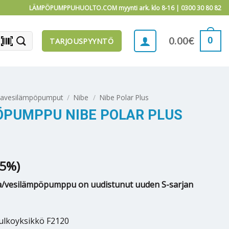
LÄMPÖPUMPPUHUOLTO.COM myynti ark. klo 8-16 |
0300 30 80 82
barcode_scanner
0
0.00
€
TARJOUSPYYNTÖ
mavesilämpöpumput
/
Nibe
/
Nibe Polar Plus
ÖPUMPPU NIBE POLAR PLUS
.5%)
ma/vesilämpöpumppu on uudistunut uuden S-sarjan
ulkoyksikkö F2120