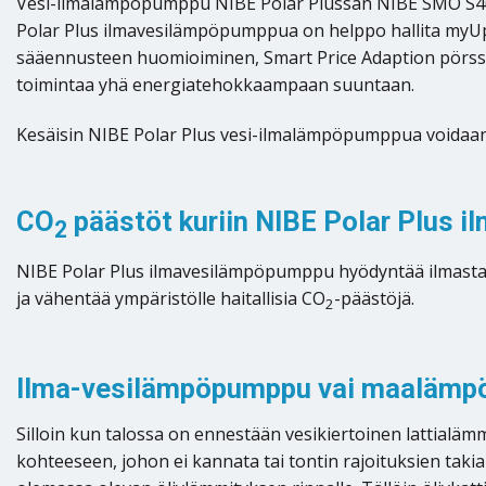
Vesi-ilmalämpöpumppu NIBE Polar Plussan NIBE SMO S40 
Polar Plus ilmavesilämpöpumppua on helppo hallita myUpl
sääennusteen huomioiminen, Smart Price Adaption pörssis
toimintaa yhä energiatehokkaampaan suuntaan.
Kesäisin NIBE Polar Plus vesi-ilmalämpöpumppua voidaan 
CO
päästöt kuriin NIBE Polar Plus 
2
NIBE Polar Plus ilmavesilämpöpumppu hyödyntää ilmasta s
ja vähentää ympäristölle haitallisia CO
-päästöjä.
2
Ilma-vesilämpöpumppu vai maalämp
Silloin kun talossa on ennestään vesikiertoinen lattialä
kohteeseen, johon ei kannata tai tontin rajoituksien ta