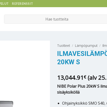
VELUT
REFERENSSIT
Etsi:
Tuotteet
/
Lämpöpumput
/
Il
ILMAVESILÄMP
20KW S
13,044.91
(alv 25
€
NIBE Polar Plus 20kW S il
sisäyksiköllä
Ohjainyksikkö SMO S40, 