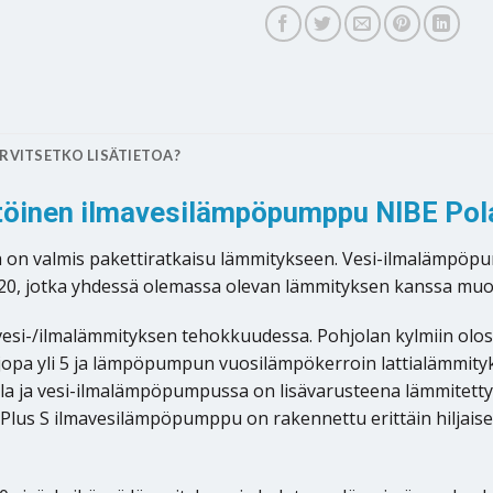
RVITSETKO LISÄTIETOA?
ttöinen ilmavesilämpöpumppu NIBE Pola
on valmis pakettiratkaisu lämmitykseen. Vesi-ilmalämpöpu
20, jotka yhdessä olemassa olevan lämmityksen kanssa muod
i-/ilmalämmityksen tehokkuudessa. Pohjolan kylmiin olosuht
a yli 5 ja lämpöpumpun vuosilämpökerroin lattialämmityks
sella ja vesi-ilmalämpöpumpussa on lisävarusteena lämmitett
lus S ilmavesilämpöpumppu on rakennettu erittäin hiljaisek