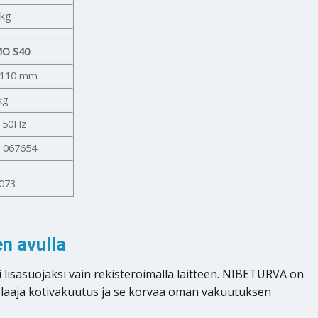
 kg
MO S40
x110 mm
kg
– 50Hz
/ 067654
073
n avulla
isäsuojaksi vain rekisteröimällä laitteen. NIBETURVA on
 laaja kotivakuutus ja se korvaa oman vakuutuksen