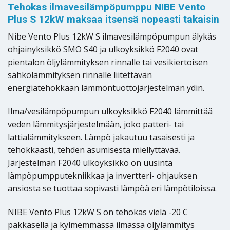
Tehokas ilmavesilämpöpumppu NIBE Vento
Plus S 12kW maksaa itsensä nopeasti takaisin
Nibe Vento Plus 12kW S ilmavesilämpöpumpun älykäs
ohjainyksikkö SMO S40 ja ulkoyksikkö F2040 ovat
pientalon öljylämmityksen rinnalle tai vesikiertoisen
sähkölämmityksen rinnalle liitettävän
energiatehokkaan lämmöntuottojärjestelmän ydin.
Ilma/vesilämpöpumpun ulkoyksikkö F2040 lämmittää
veden lämmitysjärjestelmään, joko patteri- tai
lattialämmitykseen. Lämpö jakautuu tasaisesti ja
tehokkaasti, tehden asumisesta miellyttävää.
Järjestelmän F2040 ulkoyksikkö on uusinta
lämpöpumpputekniikkaa ja invertteri- ohjauksen
ansiosta se tuottaa sopivasti lämpöä eri lämpötiloissa.
NIBE Vento Plus 12kW S on tehokas vielä -20 C
pakkasella ja kylmemmässä ilmassa öljylämmitys