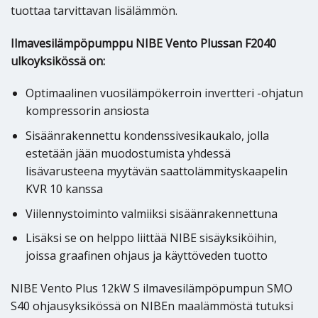
tuottaa tarvittavan lisälämmön.
Ilmavesilämpöpumppu NIBE Vento Plussan F2040
ulkoyksikössä on:
Optimaalinen vuosilämpökerroin invertteri -ohjatun
kompressorin ansiosta
Sisäänrakennettu kondenssivesikaukalo, jolla
estetään jään muodostumista yhdessä
lisävarusteena myytävän saattolämmityskaapelin
KVR 10 kanssa
Viilennystoiminto valmiiksi sisäänrakennettuna
Lisäksi se on helppo liittää NIBE sisäyksiköihin,
joissa graafinen ohjaus ja käyttöveden tuotto
NIBE Vento Plus 12kW S ilmavesilämpöpumpun SMO
S40 ohjausyksikössä on NIBEn maalämmöstä tutuksi