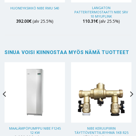
LANGATON
HUONEYKSIKKÖ NIBE RMU S40
PATTERITERMOSTAATTI NIBE SRV
10 MYUPLINK
392.00
€
(alv 25.5%)
110.31
€
(alv 25.5%)
SINUA VOISI KIINNOSTAA MYÖS NÄMÄ TUOTTEET
MAALÄMPÖPUMPPU NIBE F1245
NIBE KERUUPIIRIN
12 KW
TÄYTTÖVENTTIILIRYHMÄ 1KB R25