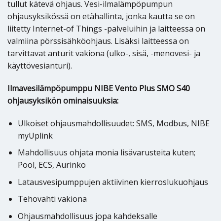
tullut kätevä ohjaus. Vesi-ilmalämpöpumpun
ohjausyksikössä on etähallinta, jonka kautta se on
liitetty Internet-of Things -palveluihin ja laitteessa on
valmiina pörssisähköohjaus. Lisäksi laitteessa on
tarvittavat anturit vakiona (ulko-, sisä, -menovesi- ja
käyttövesianturi).
Ilmavesilämpöpumppu NIBE Vento Plus SMO S40
ohjausyksikön ominaisuuksia:
Ulkoiset ohjausmahdollisuudet: SMS, Modbus, NIBE
myUplink
Mahdollisuus ohjata monia lisävarusteita kuten;
Pool, ECS, Aurinko
Latausvesipumppujen aktiivinen kierroslukuohjaus
Tehovahti vakiona
Ohjausmahdollisuus jopa kahdeksalle