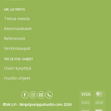
MR. LVI YRITYS
Tietoa meistä
Asennusalueet
Referenssit
Verkkokaupat
TEE SE ITSE -OHJEET
Usein kysyttyä
Huolto-ohjeet
Visa
Mas
Bank
Cas
©Mr.LVI - lämpöpumppuhuolto.com 2026
Transfer
On
Cash
Invo