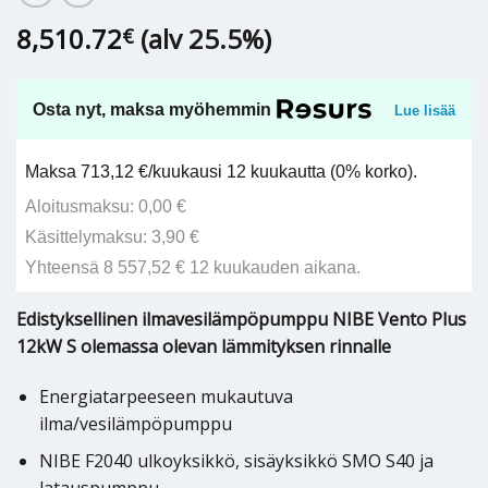
8,510.72
(alv 25.5%)
€
Osta nyt, maksa myöhemmin
Lue lisää
Maksa 713,12 €/kuukausi 12 kuukautta (0% korko).
Aloitusmaksu: 0,00 €
Käsittelymaksu: 3,90 €
Yhteensä 8 557,52 € 12 kuukauden aikana.
Edistyksellinen ilmavesilämpöpumppu NIBE Vento Plus
12kW S olemassa olevan lämmityksen rinnalle
Energiatarpeeseen mukautuva
ilma/vesilämpöpumppu
NIBE F2040 ulkoyksikkö, sisäyksikkö SMO S40 ja