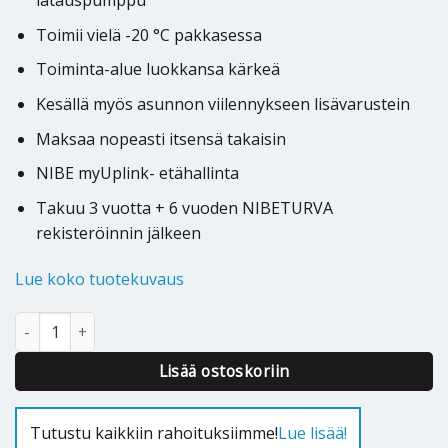
latauspumppu
Toimii vielä -20 °C pakkasessa
Toiminta-alue luokkansa kärkeä
Kesällä myös asunnon viilennykseen lisävarustein
Maksaa nopeasti itsensä takaisin
NIBE myUplink- etähallinta
Takuu 3 vuotta + 6 vuoden NIBETURVA
rekisteröinnin jälkeen
Lue koko tuotekuvaus
Ilmavesilämpöpumppu Nibe Vento Plus 12kW S määrä
Alternative:
Lisää ostoskoriin
Tutustu kaikkiin rahoituksiimme!
Lue lisää!