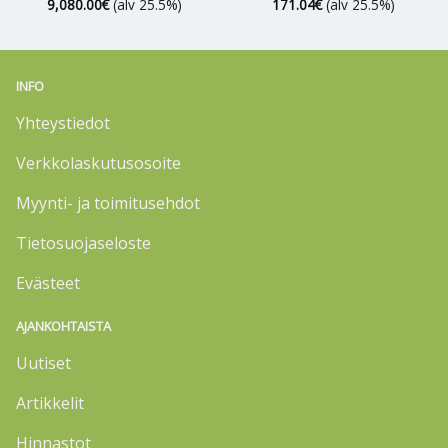
9,080.00
€
(alv 25.5%)
171.04
€
(alv 25.5%)
INFO
Yhteystiedot
Verkkolaskutusosoite
Myynti- ja toimitusehdot
Tietosuojaseloste
Evästeet
AJANKOHTAISTA
Uutiset
Artikkelit
Hinnastot