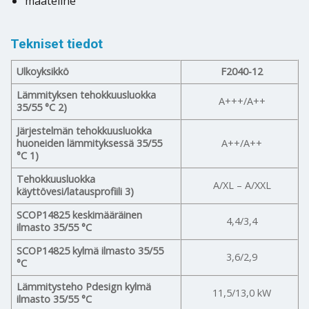
maateline
Tekniset tiedot
Ulkoyksikkö
F2040-12
Lämmityksen tehokkuusluokka
A+++/A++
35/55 °C 2)
Järjestelmän tehokkuusluokka
huoneiden lämmityksessä 35/55
A++/A++
°C 1)
Tehokkuusluokka
A/XL – A/XXL
käyttövesi/latausprofiili 3)
SCOP14825 keskimääräinen
4,4/3,4
ilmasto 35/55 °C
SCOP14825 kylmä ilmasto 35/55
3,6/2,9
°C
Lämmitysteho Pdesign kylmä
11,5/13,0 kW
ilmasto 35/55 °C