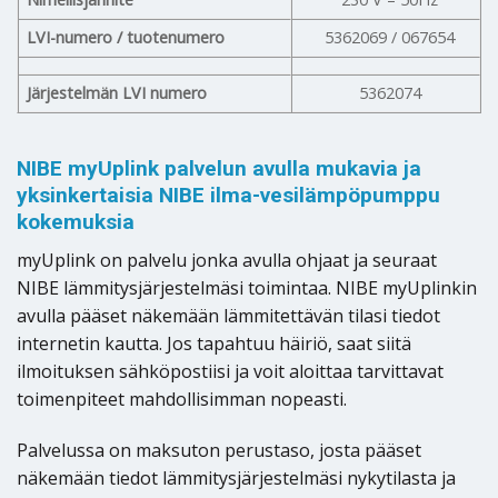
LVI-numero / tuotenumero
5362069 / 067654
Järjestelmän LVI numero
5362074
NIBE myUplink palvelun avulla mukavia ja
yksinkertaisia NIBE ilma-vesilämpöpumppu
kokemuksia
myUplink on palvelu jonka avulla ohjaat ja seuraat
NIBE lämmitysjärjestelmäsi toimintaa. NIBE myUplinkin
avulla pääset näkemään lämmitettävän tilasi tiedot
internetin kautta. Jos tapahtuu häiriö, saat siitä
ilmoituksen sähköpostiisi ja voit aloittaa tarvittavat
toimenpiteet mahdollisimman nopeasti.
Palvelussa on maksuton perustaso, josta pääset
näkemään tiedot lämmitysjärjestelmäsi nykytilasta ja