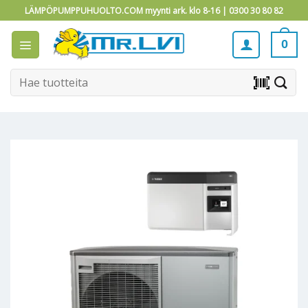
Skip
LÄMPÖPUMPPUHUOLTO.COM myynti ark. klo 8-16 |
0300 30 80 82
to
content
0
Etsi:
barcode_scanner