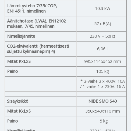
Lämmitysteho 7/35/ COP,
10,3 kW
EN14511, nimellinen
Äänitehotaso (LWA), EN12102
57 dB(A)
mukaan, 7/45, nimellinen
Nimellisjännite
230 V – 50Hz
CO2-ekvivalentti (hermeettisesti
6,06 t
suljettu kylmäainepiiri) 4)
Mitat KxLxS
995x1145x452 mm
Paino
105 kg
* 3-vaihe 3 x 400V: 10A
/ 1-vaihe 1 x 230V: 16 A
Sisäyksikkö
NIBE SMO S40
Mitat KxLxS
350x540x110 mm
Paino
~5 kg
Nimellisjännite
230 V – 50Hz