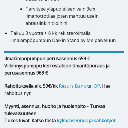
Tarvitsee yläpuolelleen vain 3cm
ilmanottotilaa joten mahtuu usein
ahtaisiinkin tiloihin!
Takuu 3 vuotta + 6 kk rekisteröimällä
ilmalämpöpumpun Daikin Stand by Me palveluun
Ilmalämpöpumpun perusasennus 659 €
Viilennyspumppu kerrostaloon timanttiporaus ja
perusasennus 968 €
Rahoituksella alk. 59€/kk
Resurs Bank
tai
OP
. Hae
rahoitus nyt!
Myynti, asennus, huolto ja huolenpito - Turvaa
tulevaisuuteen
Tukes luvat: Katso tästä
kylmäasennus ja sähkötyöt