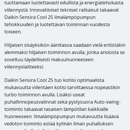
tuottamaan luotettavasti edullista ja energiatehokasta
viilennystä. Innovatiiviset tekniset ratkaisut takaavat
Daikin Sensira Cool 25 ilmalämpöpumpun
tehokkuuden ja luotettavan toiminnan vuodesta
toiseen.
Hiljaisen sisäyksikön äänitasoa saadaan vielä entistäkin
alemmaksi hiljaisen toiminnon avulla, jonka ansiosta se
soveltuu täydellisesti makuuhuoneeseen
viilennyslaitteeksi.
Daikin Sensira Cool 25 tuo kotiisi optimaalista
mukavuutta viilentäen kotisi tarvittaessa nopeastikin
turbo toiminnon avulla. Lisäksi useat
puhallinnopeusvalinnat sekä pystysuora Auto-swing-
toiminto takaavat tasaisen lämpötilan kaikkialle
huoneeseen. Ilmalämpöpumpun mukavuutta lisäävä
vedoton toiminto estää kylmän ilman puhalluksen