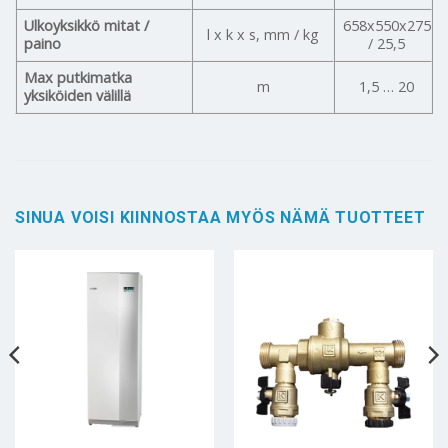
Ulkoyksikkö mitat /
658x550x275
l x k x s, mm / kg
paino
/ 25,5
Max putkimatka
m
1,5 … 20
yksiköiden välillä
SINUA VOISI KIINNOSTAA MYÖS NÄMÄ TUOTTEET