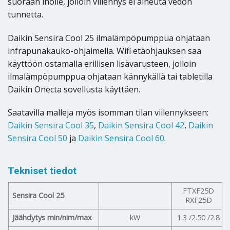
suoraan iholle, jolloin viilennys ei aiheuta vedon
tunnetta.
Daikin Sensira Cool 25 ilmalämpöpumppua ohjataan
infrapunakauko-ohjaimella. Wifi etäohjauksen saa
käyttöön ostamalla erillisen lisävarusteen, jolloin
ilmalämpöpumppua ohjataan kännykällä tai tabletilla
Daikin Onecta sovellusta käyttäen.
Saatavilla malleja myös isomman tilan viilennykseen:
Daikin Sensira Cool 35
,
Daikin Sensira Cool 42
,
Daikin
Sensira Cool 50
ja
Daikin Sensira Cool 60
.
Tekniset tiedot
FTXF25D
Sensira Cool 25
RXF25D
Jäähdytys min/nim/max
kW
1.3 /2.50 /2.8