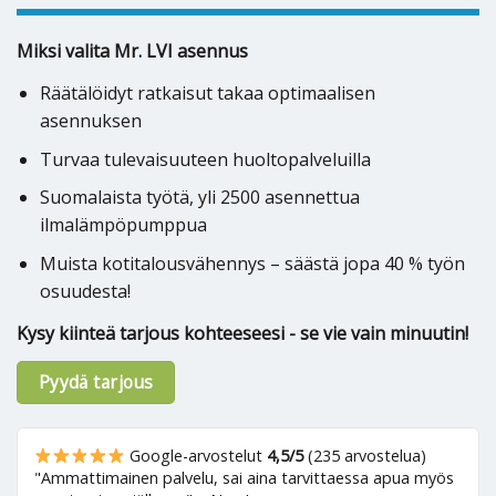
Miksi valita Mr. LVI asennus
Räätälöidyt ratkaisut takaa optimaalisen
asennuksen
Turvaa tulevaisuuteen huoltopalveluilla
Suomalaista työtä, yli 2500 asennettua
ilmalämpöpumppua
Muista kotitalousvähennys – säästä jopa 40 % työn
osuudesta!
Kysy kiinteä tarjous kohteeseesi - se vie vain minuutin!
Pyydä tarjous
Google-arvostelut
4,5/5
(235 arvostelua)
"Ammattimainen palvelu, sai aina tarvittaessa apua myös