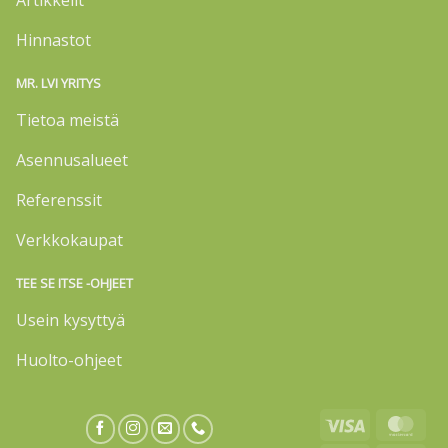
Artikkelit
Hinnastot
MR. LVI YRITYS
Tietoa meistä
Asennusalueet
Referenssit
Verkkokaupat
TEE SE ITSE -OHJEET
Usein kysyttyä
Huolto-ohjeet
Visa
Mas