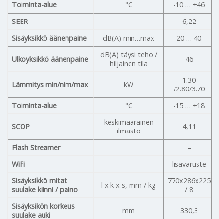
Toiminta-alue
°C
-10 … +46
SEER
6,22
Sisäyksikkö äänenpaine
dB(A) min…max
20 … 40
dB(A) täysi teho /
Ulkoyksikkö äänenpaine
46
hiljainen tila
1.30
Lämmitys min/nim/max
kW
/2.80/3.70
Toiminta-alue
°C
-15 … +18
keskimääräinen
SCOP
4,11
ilmasto
Flash Streamer
–
WiFi
lisävaruste
Sisäyksikkö mitat
770x286x225
l x k x s, mm / kg
suulake kiinni / paino
/ 8
Sisäyksikön korkeus
mm
330,3
suulake auki