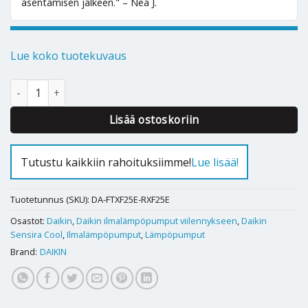
asentamisen jälkeen." – Nea J.
Lue koko tuotekuvaus
Ilmalämpöpumppu Daikin Sensira Cool 25 määrä
Alternative:
Lisää ostoskoriin
Tutustu kaikkiin rahoituksiimme!
Lue lisää!
Tuotetunnus (SKU):
DA-FTXF25E-RXF25E
Osastot:
Daikin
,
Daikin ilmalämpöpumput viilennykseen
,
Daikin
Sensira Cool
,
Ilmalämpöpumput
,
Lämpöpumput
Brand:
DAIKIN