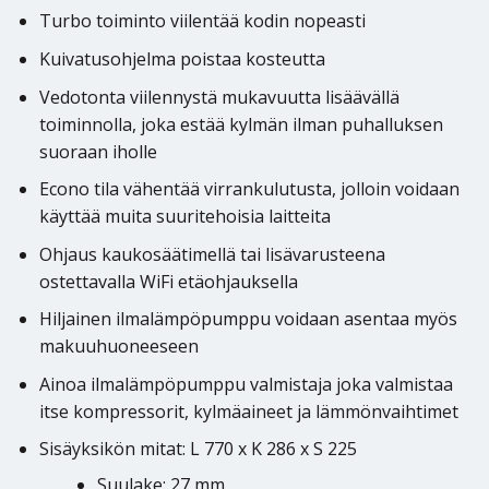
Turbo toiminto viilentää kodin nopeasti
Kuivatusohjelma poistaa kosteutta
Vedotonta viilennystä mukavuutta lisäävällä
toiminnolla, joka estää kylmän ilman puhalluksen
suoraan iholle
Econo tila vähentää virrankulutusta, jolloin voidaan
käyttää muita suuritehoisia laitteita
Ohjaus kaukosäätimellä tai lisävarusteena
ostettavalla WiFi etäohjauksella
Hiljainen ilmalämpöpumppu voidaan asentaa myös
makuuhuoneeseen
Ainoa ilmalämpöpumppu valmistaja joka valmistaa
itse kompressorit, kylmäaineet ja lämmönvaihtimet
Sisäyksikön mitat: L 770 x K 286 x S 225
Suulake: 27 mm