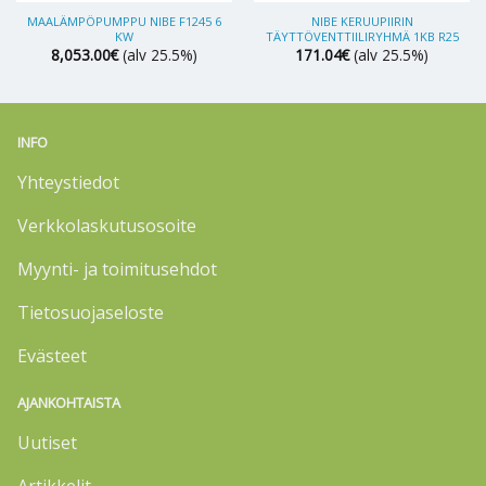
MAALÄMPÖPUMPPU NIBE F1245 6
NIBE KERUUPIIRIN
KW
TÄYTTÖVENTTIILIRYHMÄ 1KB R25
8,053.00
€
(alv 25.5%)
171.04
€
(alv 25.5%)
INFO
Yhteystiedot
Verkkolaskutusosoite
Myynti- ja toimitusehdot
Tietosuojaseloste
Evästeet
AJANKOHTAISTA
Uutiset