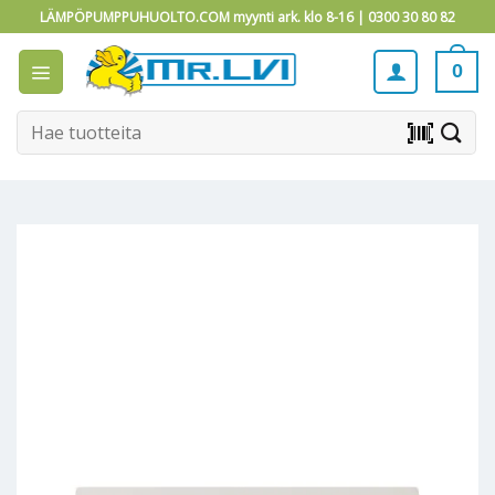
Skip
LÄMPÖPUMPPUHUOLTO.COM myynti ark. klo 8-16 |
0300 30 80 82
to
content
0
Etsi:
barcode_scanner