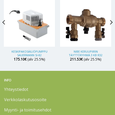
KESKIPAKOSÄILIÖPUMPPU
NIBE KERUUPIIRIN
SAUERMANN SI-82
TÄYTTÖRYHMÄ 3 KB R32
175.10
€
(alv 25.5%)
211.53
€
(alv 25.5%)
INFO
Yhteystiedot
Verkkolaskutusosoite
Myynti- ja toimitusehdot