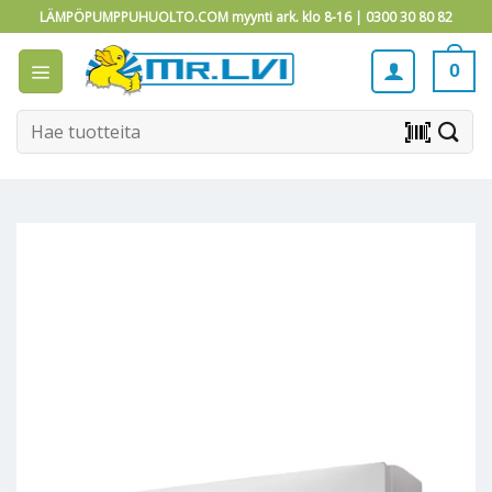
Skip
LÄMPÖPUMPPUHUOLTO.COM myynti ark. klo 8-16 |
0300 30 80 82
to
content
0
Etsi:
barcode_scanner