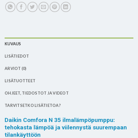
KUVAUS
LISÄTIEDOT
ARVIOT (0)
LISÄTUOTTEET
OHJEET, TIEDOSTOT JA VIDEOT
TARVITSETKO LISÄTIETOA?
Daikin Comfora N 35 ilmalämpöpumppu:
tehokasta lämpöä ja viilennystä suurempaan
tilankäyttöön