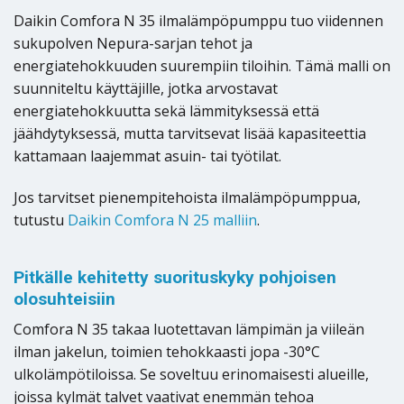
Daikin Comfora N 35 ilmalämpöpumppu tuo viidennen
sukupolven Nepura-sarjan tehot ja
energiatehokkuuden suurempiin tiloihin. Tämä malli on
suunniteltu käyttäjille, jotka arvostavat
energiatehokkuutta sekä lämmityksessä että
jäähdytyksessä, mutta tarvitsevat lisää kapasiteettia
kattamaan laajemmat asuin- tai työtilat.
Jos tarvitset pienempitehoista ilmalämpöpumppua,
tutustu
Daikin Comfora N 25 malliin
.
Pitkälle kehitetty suorituskyky pohjoisen
olosuhteisiin
Comfora N 35 takaa luotettavan lämpimän ja viileän
ilman jakelun, toimien tehokkaasti jopa -30°C
ulkolämpötiloissa. Se soveltuu erinomaisesti alueille,
joissa kylmät talvet vaativat enemmän tehoa