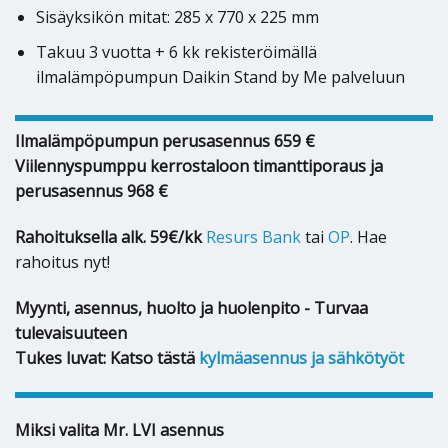
Sisäyksikön mitat: 285 x 770 x 225 mm
Takuu 3 vuotta + 6 kk rekisteröimällä
ilmalämpöpumpun Daikin Stand by Me palveluun
Ilmalämpöpumpun perusasennus 659 €
Viilennyspumppu kerrostaloon timanttiporaus ja
perusasennus 968 €
Rahoituksella alk. 59€/kk
Resurs Bank
tai
OP
. Hae
rahoitus nyt!
Myynti, asennus, huolto ja huolenpito - Turvaa
tulevaisuuteen
Tukes luvat: Katso tästä
kylmäasennus ja sähkötyöt
Miksi valita Mr. LVI asennus