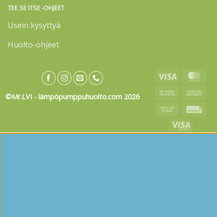
TEE SE ITSE -OHJEET
Usein kysyttyä
Huolto-ohjeet
Visa
Mas
Bank
Cas
©Mr.LVI - lämpöpumppuhuolto.com 2026
Transfer
On
Cash
Invo
Deli
on
Visa
Pickup
Electron