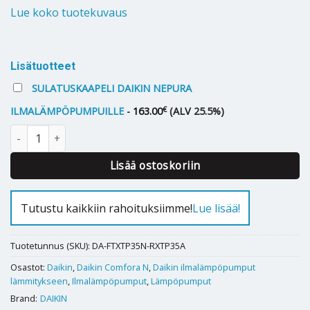
Lue koko tuotekuvaus
Alternative:
Lisätuotteet
SULATUSKAAPELI DAIKIN NEPURA
€
ILMALÄMPÖPUMPUILLE
-
163.00
(ALV 25.5%)
Ilmalämpöpumppu Daikin Comfora N 35 määrä
Lisää ostoskoriin
Tutustu kaikkiin rahoituksiimme!
Lue lisää!
Tuotetunnus (SKU):
DA-FTXTP35N-RXTP35A
Osastot:
Daikin
,
Daikin Comfora N
,
Daikin ilmalämpöpumput
lämmitykseen
,
Ilmalämpöpumput
,
Lämpöpumput
Brand:
DAIKIN