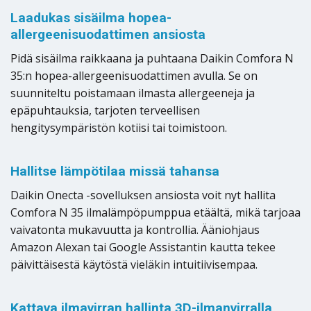
Laadukas sisäilma hopea-
allergeenisuodattimen ansiosta
Pidä sisäilma raikkaana ja puhtaana Daikin Comfora N
35:n hopea-allergeenisuodattimen avulla. Se on
suunniteltu poistamaan ilmasta allergeeneja ja
epäpuhtauksia, tarjoten terveellisen
hengitysympäristön kotiisi tai toimistoon.
Hallitse lämpötilaa missä tahansa
Daikin Onecta -sovelluksen ansiosta voit nyt hallita
Comfora N 35 ilmalämpöpumppua etäältä, mikä tarjoaa
vaivatonta mukavuutta ja kontrollia. Ääniohjaus
Amazon Alexan tai Google Assistantin kautta tekee
päivittäisestä käytöstä vieläkin intuitiivisempaa.
Kattava ilmavirran hallinta 3D-ilmanvirralla