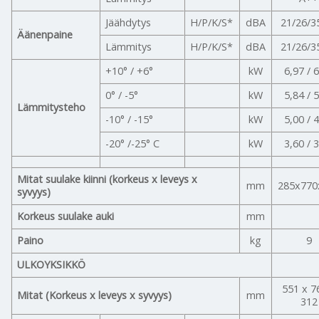
Jäähdytys
H/P/K/S*
dBA
21/26/3
Äänenpaine
Lämmitys
H/P/K/S*
dBA
21/26/3
+10° / +6°
kW
6,97 / 
0° / -5°
kW
5,84 / 
Lämmitysteho
-10° / -15°
kW
5,00 / 
-20° /-25° C
kW
3,60 / 
Mitat suulake kiinni (korkeus x leveys x
mm
285x770
syvyys)
Korkeus suulake auki
mm
Paino
kg
9
ULKOYKSIKKÖ
551 x 7
Mitat (Korkeus x leveys x syvyys)
mm
312