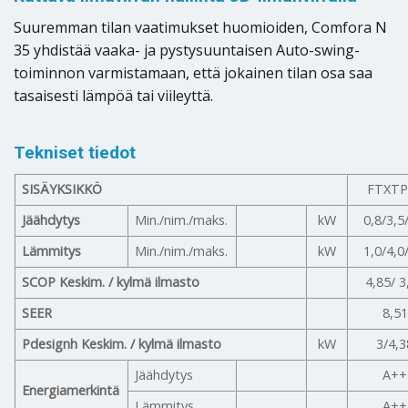
Suuremman tilan vaatimukset huomioiden, Comfora N
35 yhdistää vaaka- ja pystysuuntaisen Auto-swing-
toiminnon varmistamaan, että jokainen tilan osa saa
tasaisesti lämpöä tai viileyttä.
Tekniset tiedot
SISÄYKSIKKÖ
FTXTP
Jäähdytys
Min./nim./maks.
kW
0,8/3,5
Lämmitys
Min./nim./maks.
kW
1,0/4,0
SCOP Keskim. / kylmä ilmasto
4,85/ 3
SEER
8,51
Pdesignh Keskim. / kylmä ilmasto
kW
3/4,3
Jäähdytys
A++
Energiamerkintä
Lämmitys
A++