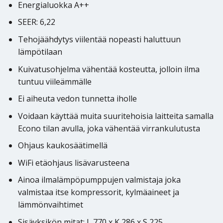
Energialuokka A++
SEER: 6,22
Tehojäähdytys viilentää nopeasti haluttuun
lämpötilaan
Kuivatusohjelma vähentää kosteutta, jolloin ilma
tuntuu viileämmälle
Ei aiheuta vedon tunnetta iholle
Voidaan käyttää muita suuritehoisia laitteita samalla
Econo tilan avulla, joka vähentää virrankulutusta
Ohjaus kaukosäätimellä
WiFi etäohjaus lisävarusteena
Ainoa ilmalämpöpumppujen valmistaja joka
valmistaa itse kompressorit, kylmäaineet ja
lämmönvaihtimet
Sisäyksikön mitat: L 770 x K 286 x S 225