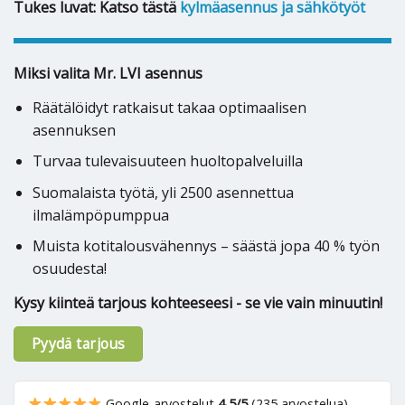
Tukes luvat: Katso tästä
kylmäasennus ja sähkötyöt
Miksi valita Mr. LVI asennus
Räätälöidyt ratkaisut takaa optimaalisen
asennuksen
Turvaa tulevaisuuteen huoltopalveluilla
Suomalaista työtä, yli 2500 asennettua
ilmalämpöpumppua
Muista kotitalousvähennys – säästä jopa 40 % työn
osuudesta!
Kysy kiinteä tarjous kohteeseesi - se vie vain minuutin!
Pyydä tarjous
Google-arvostelut
4,5/5
(235 arvostelua)