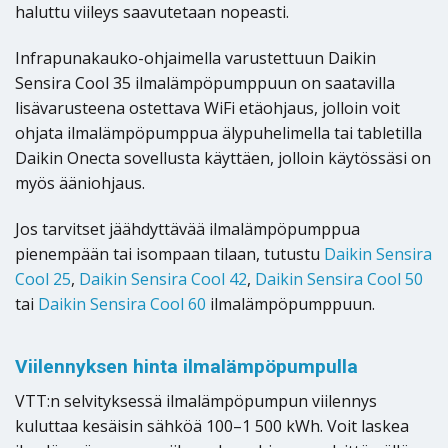
haluttu viileys saavutetaan nopeasti.
Infrapunakauko-ohjaimella varustettuun Daikin
Sensira Cool 35 ilmalämpöpumppuun on saatavilla
lisävarusteena ostettava WiFi etäohjaus, jolloin voit
ohjata ilmalämpöpumppua älypuhelimella tai tabletilla
Daikin Onecta sovellusta käyttäen, jolloin käytössäsi on
myös ääniohjaus.
Jos tarvitset jäähdyttävää ilmalämpöpumppua
pienempään tai isompaan tilaan, tutustu
Daikin Sensira
Cool 25
,
Daikin Sensira Cool 42
,
Daikin Sensira Cool 50
tai
Daikin Sensira Cool 60
ilmalämpöpumppuun.
Viilennyksen hinta ilmalämpöpumpulla
VTT:n selvityksessä ilmalämpöpumpun viilennys
kuluttaa kesäisin sähköä 100–1 500 kWh. Voit laskea