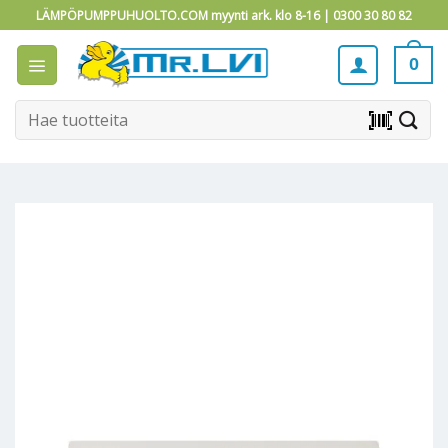
Skip
LÄMPÖPUMPPUHUOLTO.COM myynti ark. klo 8-16 |
0300 30 80 82
to
content
0
Etsi:
barcode_scanner