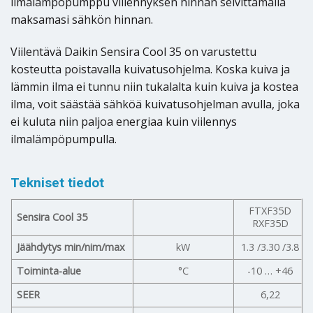
ilmalämpöpumppu viilennyksen hinnan selvittämällä
maksamasi sähkön hinnan.
Viilentävä Daikin Sensira Cool 35 on varustettu
kosteutta poistavalla kuivatusohjelma. Koska kuiva ja
lämmin ilma ei tunnu niin tukalalta kuin kuiva ja kostea
ilma, voit säästää sähköä kuivatusohjelman avulla, joka
ei kuluta niin paljoa energiaa kuin viilennys
ilmalämpöpumpulla.
Tekniset tiedot
FTXF35D
Sensira Cool 35
RXF35D
Jäähdytys min/nim/max
kW
1.3 /3.30 /3.8
Toiminta-alue
°C
-10 … +46
SEER
6,22