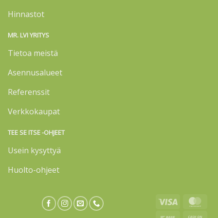
Hinnastot
MR. LVI YRITYS
Tietoa meistä
Asennusalueet
Referenssit
Verkkokaupat
TEE SE ITSE -OHJEET
Usein kysyttyä
Huolto-ohjeet
Visa
Mas
Bank
Cas