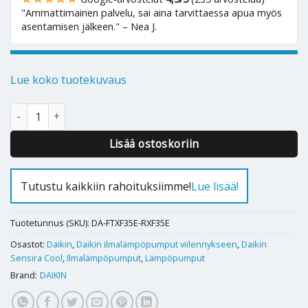
"Ammattimainen palvelu, sai aina tarvittaessa apua myös
asentamisen jälkeen." – Nea J.
Lue koko tuotekuvaus
Ilmalämpöpumppu Daikin Sensira Cool 35 määrä
Alternative:
Lisää ostoskoriin
Tutustu kaikkiin rahoituksiimme!
Lue lisää!
Tuotetunnus (SKU):
DA-FTXF35E-RXF35E
Osastot:
Daikin
,
Daikin ilmalämpöpumput viilennykseen
,
Daikin
Sensira Cool
,
Ilmalämpöpumput
,
Lämpöpumput
Brand:
DAIKIN