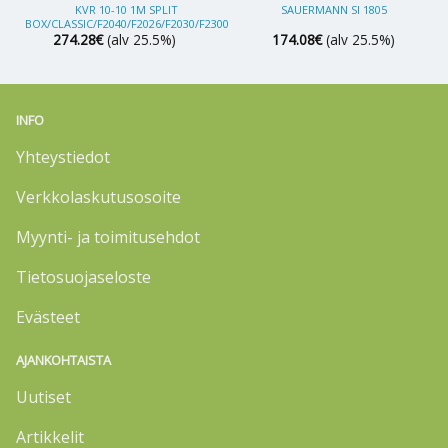
KVR 10-10 1M SPLIT
SAUERMANN SI 1805
BOX/CLASSIC/F2040/F2026/F2030/F2300
274.28
€
(alv 25.5%)
174.08
€
(alv 25.5%)
INFO
Yhteystiedot
Verkkolaskutusosoite
Myynti- ja toimitusehdot
Tietosuojaseloste
Evästeet
AJANKOHTAISTA
Uutiset
Artikkelit