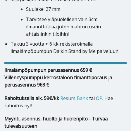
Suulake: 27 mm
Tarvitsee yläpuolelleen vain 3cm
ilmanottotilaa joten mahtuu usein
ahtaisiinkin tiloihin!
Takuu 3 vuotta + 6 kk rekisteröimällä
ilmalämpöpumpun Daikin Stand by Me palveluun
Ilmalämpöpumpun perusasennus 659 €
Viilennyspumppu kerrostaloon timanttiporaus ja
perusasennus 968 €
Rahoituksella alk. 59€/kk
Resurs Bank
tai
OP
. Hae
rahoitus nyt!
Myynti, asennus, huolto ja huolenpito - Turvaa
tulevaisuuteen