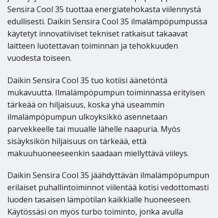
Sensira Cool 35 tuottaa energiatehokasta viilennystä
edullisesti. Daikin Sensira Cool 35 ilmalämpöpumpussa
käytetyt innovatiiviset tekniset ratkaisut takaavat
laitteen luotettavan toiminnan ja tehokkuuden
vuodesta toiseen.
Daikin Sensira Cool 35 tuo kotiisi äänetöntä
mukavuutta. Ilmalämpöpumpun toiminnassa erityisen
tärkeää on hiljaisuus, koska yhä useammin
ilmalämpöpumpun ulkoyksikkö asennetaan
parvekkeelle tai muualle lähelle naapuria. Myös
sisäyksikön hiljaisuus on tärkeää, että
makuuhuoneeseenkin saadaan miellyttävä viileys.
Daikin Sensira Cool 35 jäähdyttävän ilmalämpöpumpun
erilaiset puhallintoiminnot viilentää kotisi vedottomasti
luoden tasaisen lämpötilan kaikkialle huoneeseen.
Käytössäsi on myös turbo toiminto, jonka avulla