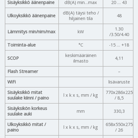
Sisäyksikkö äänenpaine
dB(A) min…max
20 … 43
dB(A) täysi teho /
Ulkoyksikkö äänenpaine
48
hiljainen tila
1.30
Lämmitys min/nim/max
kW
/3.50/4.40
Toiminta-alue
°C
-15 … +18
keskimääräinen
SCOP
4,11
ilmasto
Flash Streamer
–
WiFi
lisävaruste
Sisäyksikkö mitat
770x286x225
l x k x s, mm / kg
suulake kiinni / paino
/ 8,5
Sisäyksikön korkeus
mm
330,3
suulake auki
Ulkoyksikkö mitat /
658x550x275
l x k x s, mm / kg
paino
/ 26