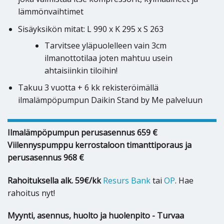
lämmönvaihtimet
Sisäyksikön mitat: L 990 x K 295 x S 263
Tarvitsee yläpuolelleen vain 3cm
ilmanottotilaa joten mahtuu usein
ahtaisiinkin tiloihin!
Takuu 3 vuotta + 6 kk rekisteröimällä
ilmalämpöpumpun Daikin Stand by Me palveluun
Ilmalämpöpumpun perusasennus 659 €
Viilennyspumppu kerrostaloon timanttiporaus ja
perusasennus 968 €
Rahoituksella alk. 59€/kk
Resurs Bank
tai
OP
. Hae
rahoitus nyt!
Myynti, asennus, huolto ja huolenpito - Turvaa