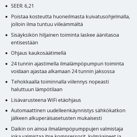
SEER: 6,21
Poistaa kosteutta huoneilmasta kuivatusohjelmalla,
jolloin ilma tuntuu viileämmältä
Sisäyksikön hiljainen toiminta laskee äänitasoa
entisestään
Ohjaus kaukosäätimellä
24 tunnin ajastimella ilmalämpöpumpun toiminta
voidaan ajastaa alkamaan 24 tunnin jaksossa
Tehokkaalla toiminnalla viilennys nopeasti
haluttuun lämpötilaan
Lisävarusteena WiFi etäohjaus
Automaattinen uudelleenkäynnistys sähkökatkon
jälkeen alkuperäisasetusten mukaisesti
Daikin on ainoa ilmalämpöpumppujen valmistaja
joka valmistaa itse kompressorit, kylmäaineet ja