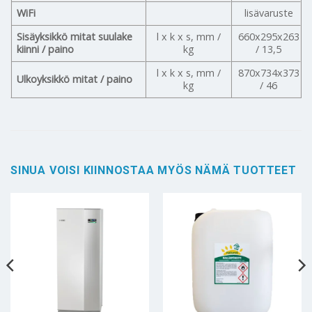
WiFi
lisävaruste
Sisäyksikkö mitat suulake
l x k x s, mm /
660x295x263
kiinni / paino
kg
/ 13,5
l x k x s, mm /
870x734x373
Ulkoyksikkö mitat / paino
kg
/ 46
SINUA VOISI KIINNOSTAA MYÖS NÄMÄ TUOTTEET