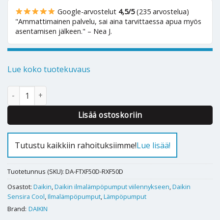
Google-arvostelut
4,5/5
(235 arvostelua)
"Ammattimainen palvelu, sai aina tarvittaessa apua myös
asentamisen jälkeen." – Nea J.
Lue koko tuotekuvaus
Ilmalämpöpumppu Daikin Sensira Cool 50 määrä
Alternative:
Lisää ostoskoriin
Tutustu kaikkiin rahoituksiimme!
Lue lisää!
Tuotetunnus (SKU):
DA-FTXF50D-RXF50D
Osastot:
Daikin
,
Daikin ilmalämpöpumput viilennykseen
,
Daikin
Sensira Cool
,
Ilmalämpöpumput
,
Lämpöpumput
Brand:
DAIKIN