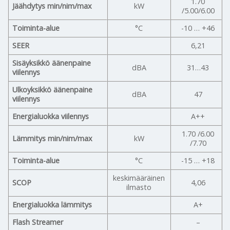
1.70
Jäähdytys min/nim/max
kW
/5.00/6.00
Toiminta-alue
°C
-10 … +46
SEER
6,21
Sisäyksikkö äänenpaine
dBA
31…43
viilennys
Ulkoyksikkö äänenpaine
dBA
47
viilennys
Energialuokka viilennys
A++
1.70 /6.00
Lämmitys min/nim/max
kW
/7.70
Toiminta-alue
°C
-15 … +18
keskimääräinen
SCOP
4,06
ilmasto
Energialuokka lämmitys
A+
Flash Streamer
–