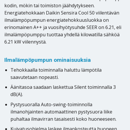
kodin, mökin tai toimiston jäähdytykseen.
Energiatehokkaan Daikin Sensira Cool 50 viilentävän
ilmalämpöpumpun energiatehokkuusluokka on
erinomainen A++ ja vuosihyötysuhde SEER on 6.21, eli
ilmalämpöpumppu tuottaa yhdellä kilowatilla sähköä
6.21 kW viilennystä.
Ilmalämpöpumpun ominaisuuksia
Tehokkaalla toiminnalla haluttu lämpötila
saavutetaan nopeasti.
Äänitasoa saadaan laskettua Silent toiminnalla 3
dB(A).
Pystysuoralla Auto-swing-toiminnolla
ilmanohjainten automaattinen pystysuora liike
puhaltaa ilmavirran tasaisesti koko huoneeseen.
Kuivatusohjelma laskee ilmankosteutta huoneen