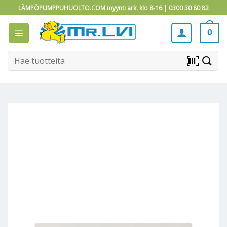
Skip
LÄMPÖPUMPPUHUOLTO.COM myynti ark. klo 8-16 |
0300 30 80 82
to
content
0
Etsi:
barcode_scanner