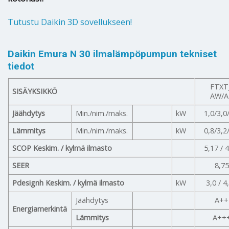
Tutustu Daikin 3D sovellukseen!
Daikin Emura N 30 ilmalämpöpumpun tekniset
tiedot
FTXT
SISÄYKSIKKÖ
AW/A
Jäähdytys
Min./nim./maks.
kW
1,0/3,0
Lämmitys
Min./nim./maks.
kW
0,8/3,2
SCOP Keskim. / kylmä ilmasto
5,17 / 
SEER
8,75
Pdesignh Keskim. / kylmä ilmasto
kW
3,0 / 4
Jäähdytys
A++
Energiamerkintä
Lämmitys
A++