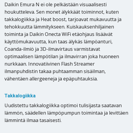
Daikin Emura N ei ole pelkästään visuaalisesti
houkutteleva. Sen monet älykkäät toiminnot, kuten
takkalogiikka ja Heat boost, tarjoavat mukavuutta ja
tehokkuutta lämmitykseen. Kuiskauksenhiljainen
toiminta ja Daikin Onecta WiFi etäohjaus lisäävät
käyttömukavuutta, kun taas älykäs lämpöanturi,
Coanda-ilmiö ja 3D-ilmavirtaus varmistavat
optimaalisen lämpötilan ja ilmavirran joka huoneen
nurkkaan. Innovatiivinen Flash Streamer
ilmanpuhdistin takaa puhtaamman sisäilman,
vähentäen allergeeneja ja epäpuhtauksia.
Takkalogiikka
Uudistettu takkalogiikka optimoi tulisijasta saatavan
lämmön, säädellen lämpöpumpun toimintaa ja levittäen
lämmintä ilmaa tasaisesti.