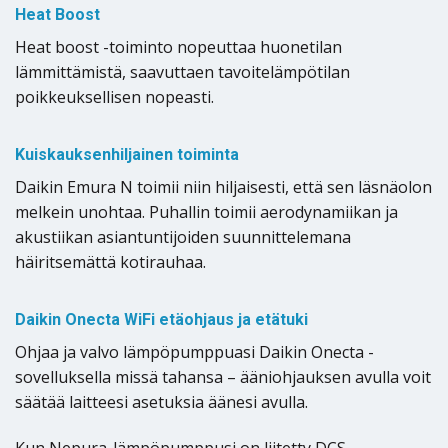
Heat Boost
Heat boost -toiminto nopeuttaa huonetilan
lämmittämistä, saavuttaen tavoitelämpötilan
poikkeuksellisen nopeasti.
Kuiskauksenhiljainen toiminta
Daikin Emura N toimii niin hiljaisesti, että sen läsnäolon
melkein unohtaa. Puhallin toimii aerodynamiikan ja
akustiikan asiantuntijoiden suunnittelemana
häiritsemättä kotirauhaa.
Daikin Onecta WiFi etäohjaus ja etätuki
Ohjaa ja valvo lämpöpumppuasi Daikin Onecta -
sovelluksella missä tahansa – ääniohjauksen avulla voit
säätää laitteesi asetuksia äänesi avulla.