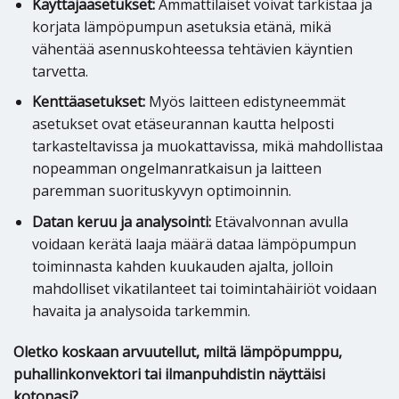
Käyttäjäasetukset:
Ammattilaiset voivat tarkistaa ja
korjata lämpöpumpun asetuksia etänä, mikä
vähentää asennuskohteessa tehtävien käyntien
tarvetta.
Kenttäasetukset:
Myös laitteen edistyneemmät
asetukset ovat etäseurannan kautta helposti
tarkasteltavissa ja muokattavissa, mikä mahdollistaa
nopeamman ongelmanratkaisun ja laitteen
paremman suorituskyvyn optimoinnin.
Datan keruu ja analysointi:
Etävalvonnan avulla
voidaan kerätä laaja määrä dataa lämpöpumpun
toiminnasta kahden kuukauden ajalta, jolloin
mahdolliset vikatilanteet tai toimintahäiriöt voidaan
havaita ja analysoida tarkemmin.
Oletko koskaan arvuutellut, miltä lämpöpumppu,
puhallinkonvektori tai ilmanpuhdistin näyttäisi
kotonasi?