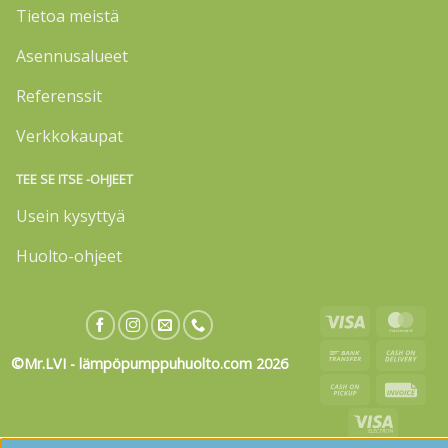
Tietoa meistä
Asennusalueet
Referenssit
Verkkokaupat
TEE SE ITSE -OHJEET
Usein kysyttyä
Huolto-ohjeet
Visa
Mas
Bank
Cas
©Mr.LVI - lämpöpumppuhuolto.com 2026
Transfer
On
Cash
Invo
Deli
on
Visa
Pickup
Electron