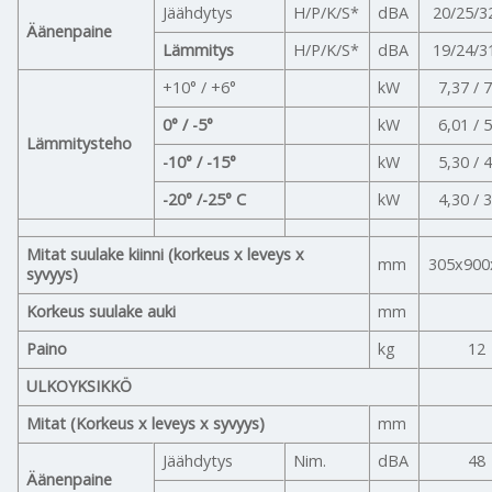
Jäähdytys
H/P/K/S*
dBA
20/25/3
Äänenpaine
Lämmitys
H/P/K/S*
dBA
19/24/3
+10° / +6°
kW
7,37 / 
0° / -5°
kW
6,01 / 
Lämmitysteho
-10° / -15°
kW
5,30 / 
-20° /-25° C
kW
4,30 / 
Mitat suulake kiinni (korkeus x leveys x
mm
305x900
syvyys)
Korkeus suulake auki
mm
Paino
kg
12
ULKOYKSIKKÖ
Mitat (Korkeus x leveys x syvyys)
mm
Jäähdytys
Nim.
dBA
48
Äänenpaine