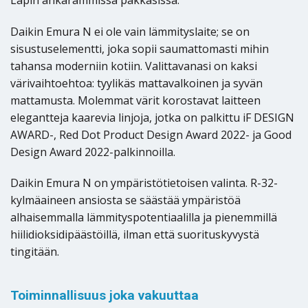
Daikin Emura N ei ole vain lämmityslaite; se on
sisustuselementti, joka sopii saumattomasti mihin
tahansa moderniin kotiin. Valittavanasi on kaksi
värivaihtoehtoa: tyylikäs mattavalkoinen ja syvän
mattamusta. Molemmat värit korostavat laitteen
elegantteja kaarevia linjoja, jotka on palkittu iF DESIGN
AWARD-, Red Dot Product Design Award 2022- ja Good
Design Award 2022-palkinnoilla.
Daikin Emura N on ympäristötietoisen valinta. R-32-
kylmäaineen ansiosta se säästää ympäristöä
alhaisemmalla lämmityspotentiaalilla ja pienemmillä
hiilidioksidipäästöillä, ilman että suorituskyvystä
tingitään.
Toiminnallisuus joka vakuuttaa