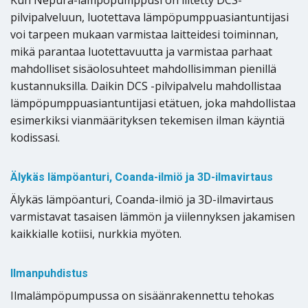
Kun Nepura-lämpöpumppusi on liitetty DCS-
pilvipalveluun, luotettava lämpöpumppuasiantuntijasi
voi tarpeen mukaan varmistaa laitteidesi toiminnan,
mikä parantaa luotettavuutta ja varmistaa parhaat
mahdolliset sisäolosuhteet mahdollisimman pienillä
kustannuksilla. Daikin DCS -pilvipalvelu mahdollistaa
lämpöpumppuasiantuntijasi etätuen, joka mahdollistaa
esimerkiksi vianmäärityksen tekemisen ilman käyntiä
kodissasi.
Älykäs lämpöanturi, Coanda-ilmiö ja 3D-ilmavirtaus
Älykäs lämpöanturi, Coanda-ilmiö ja 3D-ilmavirtaus
varmistavat tasaisen lämmön ja viilennyksen jakamisen
kaikkialle kotiisi, nurkkia myöten.
Ilmanpuhdistus
Ilmalämpöpumpussa on sisäänrakennettu tehokas