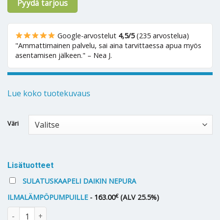
Pyydä tarjous
Google-arvostelut
4,5/5
(235 arvostelua)
"Ammattimainen palvelu, sai aina tarvittaessa apua myös
asentamisen jälkeen." – Nea J.
Lue koko tuotekuvaus
Alternative:
Väri
Lisätuotteet
SULATUSKAAPELI DAIKIN NEPURA
€
ILMALÄMPÖPUMPUILLE
-
163.00
(ALV 25.5%)
Ilmalämpöpumppu Daikin Emura N 30 määrä