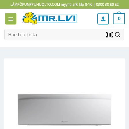
Skip
LÄMPÖPUMPPUHUOLTO.COM myynti ark. klo 8-16 |
0300 30 80 82
to
content
0
Etsi:
barcode_scanner