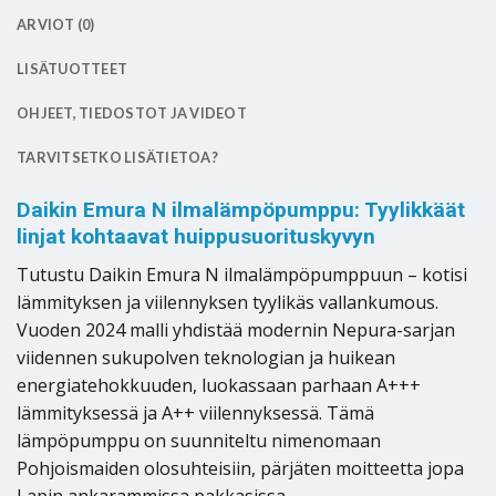
ARVIOT (0)
LISÄTUOTTEET
OHJEET, TIEDOSTOT JA VIDEOT
TARVITSETKO LISÄTIETOA?
Daikin Emura N ilmalämpöpumppu: Tyylikkäät
linjat kohtaavat huippusuorituskyvyn
Tutustu Daikin Emura N ilmalämpöpumppuun – kotisi
lämmityksen ja viilennyksen tyylikäs vallankumous.
Vuoden 2024 malli yhdistää modernin Nepura-sarjan
viidennen sukupolven teknologian ja huikean
energiatehokkuuden, luokassaan parhaan A+++
lämmityksessä ja A++ viilennyksessä. Tämä
lämpöpumppu on suunniteltu nimenomaan
Pohjoismaiden olosuhteisiin, pärjäten moitteetta jopa
Lapin ankarammissa pakkasissa.