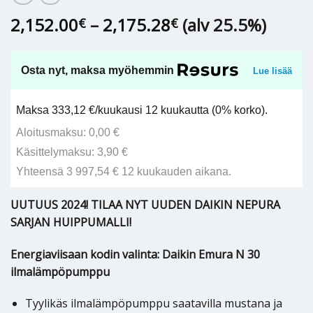
Hintaluokka:
2,152.00
–
2,175.28
(alv 25.5%)
€
€
2,152.00€
-
2,175.28€
Osta nyt, maksa myöhemmin
Lue lisää
Maksa 333,12 €/kuukausi 12 kuukautta (0% korko).
Aloitusmaksu: 0,00 €
Käsittelymaksu: 3,90 €
Yhteensä 3 997,54 € 12 kuukauden aikana.
UUTUUS 2024! TILAA NYT UUDEN DAIKIN NEPURA
SARJAN HUIPPUMALLI!
Energiaviisaan kodin valinta: Daikin Emura N 30
ilmalämpöpumppu
Tyylikäs ilmalämpöpumppu saatavilla mustana ja