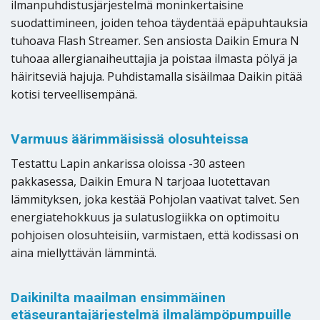
ilmanpuhdistusjärjestelmä moninkertaisine
suodattimineen, joiden tehoa täydentää epäpuhtauksia
tuhoava Flash Streamer. Sen ansiosta Daikin Emura N
tuhoaa allergianaiheuttajia ja poistaa ilmasta pölyä ja
häiritseviä hajuja. Puhdistamalla sisäilmaa Daikin pitää
kotisi terveellisempänä.
Varmuus äärimmäisissä olosuhteissa
Testattu Lapin ankarissa oloissa -30 asteen
pakkasessa, Daikin Emura N tarjoaa luotettavan
lämmityksen, joka kestää Pohjolan vaativat talvet. Sen
energiatehokkuus ja sulatuslogiikka on optimoitu
pohjoisen olosuhteisiin, varmistaen, että kodissasi on
aina miellyttävän lämmintä.
Daikinilta maailman ensimmäinen
etäseurantajärjestelmä ilmalämpöpumpuille