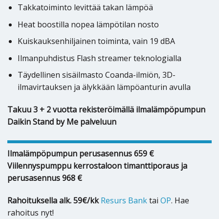
Takkatoiminto levittää takan lämpöä
Heat boostilla nopea lämpötilan nosto
Kuiskauksenhiljainen toiminta, vain 19 dBA
Ilmanpuhdistus Flash streamer teknologialla
Täydellinen sisäilmasto Coanda-ilmiön, 3D-
ilmavirtauksen ja älykkään lämpöanturin avulla
Takuu 3 + 2 vuotta rekisteröimällä ilmalämpöpumpun
Daikin Stand by Me palveluun
Ilmalämpöpumpun perusasennus 659 €
Viilennyspumppu kerrostaloon timanttiporaus ja
perusasennus 968 €
Rahoituksella alk. 59€/kk
Resurs Bank
tai
OP
. Hae
rahoitus nyt!