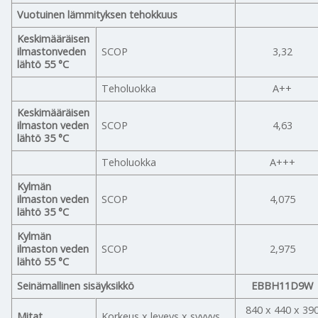
Vuotuinen lämmityksen tehokkuus
Keskimääräisen
ilmastonveden
SCOP
3,32
lähtö 55 °C
Teholuokka
A++
Keskimääräisen
ilmaston veden
SCOP
4,63
lähtö 35 °C
Teholuokka
A+++
Kylmän
ilmaston veden
SCOP
4,075
lähtö 35 °C
Kylmän
ilmaston veden
SCOP
2,975
lähtö 55 °C
Seinämallinen sisäyksikkö
EBBH11D9W
840 x 440 x 39
Mitat
Korkeus x leveys x syvyys