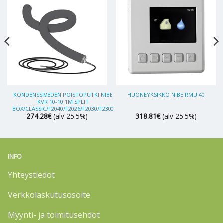
KONDENSSIVEDEN POISTOPUTKI NIBE
HUONEYKSIKKÖ NIBE RMU 40
KVR 10-10 1M SPLIT
BOX/CLASSIC/F2040/F2026/F2030/F2300
274.28
€
(alv 25.5%)
318.81
€
(alv 25.5%)
INFO
Yhteystiedot
Verkkolaskutusosoite
Myynti- ja toimitusehdot