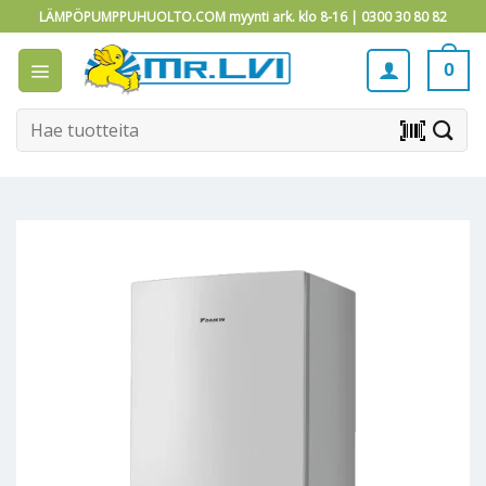
Skip
LÄMPÖPUMPPUHUOLTO.COM myynti ark. klo 8-16 |
0300 30 80 82
to
content
0
Etsi:
barcode_scanner