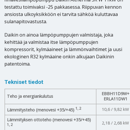
testattu toimivaksi -25 pakkasessa. Riippuvan kennon
ansiosta ulkoyksikköön ei tarvita sähköä kuluttavaa
sulanapitovastusta.
Daikin on ainoa lämpöpumppujen valmistaja, joka
kehittää ja valmistaa itse lämpöpumppujen
kompressorit, kylmäaineet ja lämmönvaihtimet ja uusi
ekologinen R32 kylmäaine onkin alkujaan Daikinin
patentoima.
Tekniset tiedot
EBBH11D9W+
Teho ja energiankulutus
ERLA11DW1
1, 2
10,6 / 9,82 kW
Lämmitysteho (menovesi +35/+45)
Lämmityksen ottoteho (menovesi +35/+45)
2,18 / 2,68 kW
1, 2