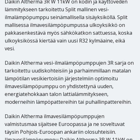
Daikin Altherma 3R W 11kW on kodin ja käyttöveden
lämmitykseen tarkoitettu Split mallinen vesi-
ilmalämpöpumppu seinämallisella sisäyksiköllä. Split
mallisessa ilmavesilämpöpumpussa ulkoyksikkö on
pakkasenkestävä myös sähkökatkon sattuessa, koska
ulkoyksikössä kiertää vain uusi R32 kylmäaine, eikä
vesi.
Daikin Altherma vesi-ilmalämpöpumppujen 3R sarja on
tarkoitettu uudiskohteisiin ja parhaimmillaan matalan
lämpötilan vesikiertoisiin järjestelmiin optimoitu
ilmavesilämpöpumppu on yhdistettynä uuden,
energiatehokkaan talon lattialämmitykseen,
moderneihin lämpöpattereihin tai puhallinpattereihin.
Daikin Altherma ilmavesilämpöpumppujen
valmistusmaa sijaitsee Euroopassa ja ne soveltuvat
täysin Pohjois-Euroopan ankariin olosuhteisiin.
Ilmavesilämpöpumppu Daikin Altherma 3R W 11kW on