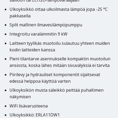
säiliöön tai ECH2O-lämpövaraajaan
Ulkoyksikkö ottaa ulkoilmasta lämpöä jopa -25 °C
pakkasella
Split mallinen ilmavesilämpöpumppu
Integroitu varalämmitin 9 kW
Laitteen tyylikäs muotoilu sulautuu yhteen muiden
kodin laitteiden kanssa
Pieni tilantarve asennukselle kompaktin muotoilun
ansiosta, koska lähes mitään sivuvälyksiä ei tarvita
Piirilevy ja hydrauliset komponentit sijaitsevat
edessä helppoa käyttöä varten
Ulkoyksikön musta säleikkö peittää puhaltimen
näkymisen
WiFi lisävarusteena
Ulkoyksikkö: ERLA11DW1