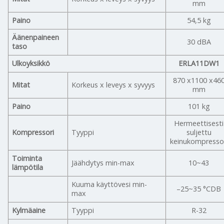
mm
Paino
54,5 kg
Äänenpaineen
30 dBA
taso
Ulkoyksikkö
ERLA11DW1
870 x1100 x46
Mitat
Korkeus x leveys x syvyys
mm
Paino
101 kg
Hermeettisesti
Kompressori
Tyyppi
suljettu
keinukompresso
Toiminta
Jäähdytys min-max
10~43
lämpötila
Kuuma käyttövesi min-
–25~35 °CDB
max
Kylmäaine
Tyyppi
R-32