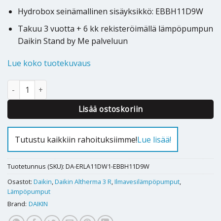
Hydrobox seinämallinen sisäyksikkö: EBBH11D9W
Takuu 3 vuotta + 6 kk rekisteröimällä lämpöpumpun
Daikin Stand by Me palveluun
Lue koko tuotekuvaus
Ilmavesilämpöpumppu Daikin Altherma 3R W 11kW määrä
Alternative:
Lisää ostoskoriin
Tutustu kaikkiin rahoituksiimme!
Lue lisää!
Tuotetunnus (SKU):
DA-ERLA11DW1-EBBH11D9W
Osastot:
Daikin
,
Daikin Altherma 3 R
,
Ilmavesilämpöpumput
,
Lämpöpumput
Brand:
DAIKIN