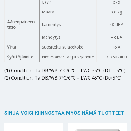
GWP
675
Määrä
3,8 kg
Äänenpaineen
Lämmitys
48 dBA
taso
Jäähdytys
– dBA
Virta
Suositeltu sulakekoko
16 A
Syöttöjännite
Nimi/Vaihe/Taajuus/Jännite
3~/50 /400
(1) Condition: Ta DB/WB 7°C/6°C – LWC 35°C (DT = 5°C)
(2) Condition: Ta DB/WB 7°C/6°C – LWC 45°C (Dt=5°C)
SINUA VOISI KIINNOSTAA MYÖS NÄMÄ TUOTTEET