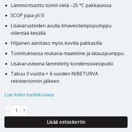
Lämmöntuotto toimii vielä –25 °C pakkasessa
SCOP jopa yli 5!
Lisävarusteiden avulla ilmavesilämpöpumppu
viilentää kesällä
Hiljainen äänitaso myös kovilla pakkasilla
Toimituksessa mukana maateline ja latauspumppu
Lisävarusteena lämmitetty kondenssivesiputki
Takuu 3 vuotta + 6 vuoden NIBETURVA
rekisteröinnin jälkeen
Lue koko tuotekuvaus
Ilmavesilämpöpumppu NIBE Polar Plus 12kW S määrä
Alternative:
Lisää ostoskoriin