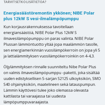
TARVITSETKO LISÄTIETOA?
Energiasäästöremontin ykkönen; NIBE Polar
plus 12kW S vesi-ilmalämpöpumppu
Kun korjausrakennuksessa tavoitellaan
energiansäästöä, NIBE Polar Plus 12kW S
ilmavesilämpöpumppu on paras valinta. NIBE Polar
Plussan lämmöntuotto yltää jopa maalämmön tasolle,
sen energiamerkinnän vuosilämpökerroin on jopa yli 5
ja lattialämmityksen vuosilämpökerroinkin on 4-4,3.
Öljylämmityksen rinnalle suunniteltu Nibe Polar Plus
on valmis ilmavesilämpöpumppu -paketti, joka sisältää
uuden edistyksellisen S-sarjan S2125 ulkoyksikön, SMO
S40 ohjainyksikön, maatelineen sekä latauspumpun.
Lämmin käyttövesi tulee joko olemassa olevasta
kattilasta tai varaajassa tai uudesta
lämpöpumppuvaraajasta.