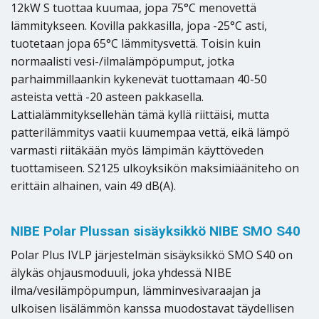
12kW S tuottaa kuumaa, jopa 75°C menovettä
lämmitykseen. Kovilla pakkasilla, jopa -25°C asti,
tuotetaan jopa 65°C lämmitysvettä. Toisin kuin
normaalisti vesi-/ilmalämpöpumput, jotka
parhaimmillaankin kykenevät tuottamaan 40-50
asteista vettä -20 asteen pakkasella.
Lattialämmityksellehän tämä kyllä riittäisi, mutta
patterilämmitys vaatii kuumempaa vettä, eikä lämpö
varmasti riitäkään myös lämpimän käyttöveden
tuottamiseen. S2125 ulkoyksikön maksimiääniteho on
erittäin alhainen, vain 49 dB(A).
NIBE Polar Plussan sisäyksikkö NIBE SMO S40
Polar Plus IVLP järjestelmän sisäyksikkö SMO S40 on
älykäs ohjausmoduuli, joka yhdessä NIBE
ilma/vesilämpöpumpun, lämminvesivaraajan ja
ulkoisen lisälämmön kanssa muodostavat täydellisen