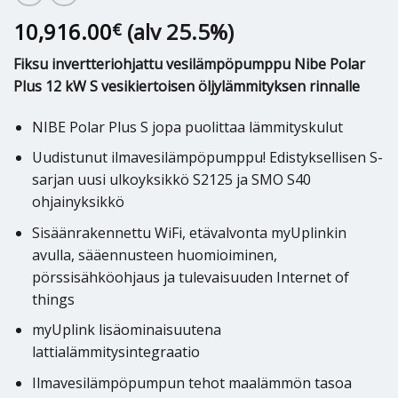
10,916.00
(alv 25.5%)
€
Fiksu invertteriohjattu vesilämpöpumppu Nibe Polar
Plus 12 kW S vesikiertoisen öljylämmityksen rinnalle
NIBE Polar Plus S jopa puolittaa lämmityskulut
Uudistunut ilmavesilämpöpumppu! Edistyksellisen S-
sarjan uusi ulkoyksikkö S2125 ja SMO S40
ohjainyksikkö
Sisäänrakennettu WiFi, etävalvonta myUplinkin
avulla, sääennusteen huomioiminen,
pörssisähköohjaus ja tulevaisuuden Internet of
things
myUplink lisäominaisuutena
lattialämmitysintegraatio
Ilmavesilämpöpumpun tehot maalämmön tasoa