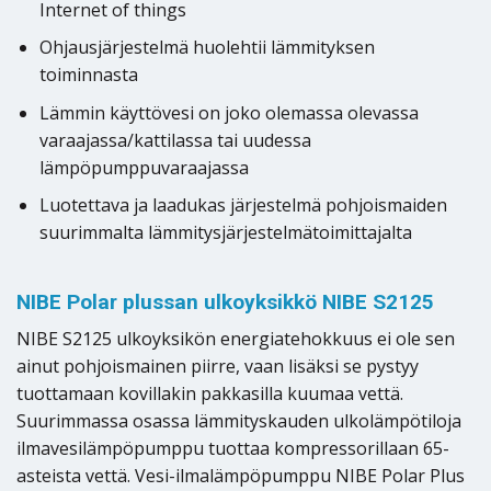
Internet of things
Ohjausjärjestelmä huolehtii lämmityksen
toiminnasta
Lämmin käyttövesi on joko olemassa olevassa
varaajassa/kattilassa tai uudessa
lämpöpumppuvaraajassa
Luotettava ja laadukas järjestelmä pohjoismaiden
suurimmalta lämmitysjärjestelmätoimittajalta
NIBE Polar plussan ulkoyksikkö NIBE S2125
NIBE S2125 ulkoyksikön energiatehokkuus ei ole sen
ainut pohjoismainen piirre, vaan lisäksi se pystyy
tuottamaan kovillakin pakkasilla kuumaa vettä.
Suurimmassa osassa lämmityskauden ulkolämpötiloja
ilmavesilämpöpumppu tuottaa kompressorillaan 65-
asteista vettä. Vesi-ilmalämpöpumppu NIBE Polar Plus