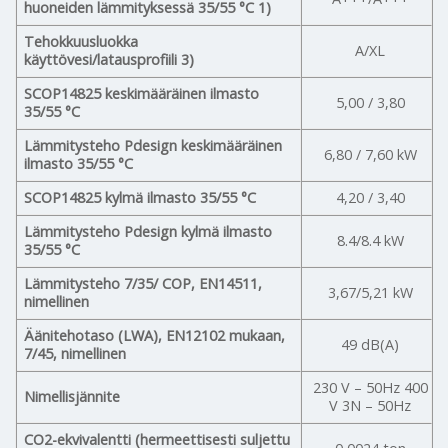
huoneiden lämmityksessä 35/55 °C 1)
Tehokkuusluokka
A/XL
käyttövesi/latausprofiili 3)
SCOP14825 keskimääräinen ilmasto
5,00 / 3,80
35/55 °C
Lämmitysteho Pdesign keskimääräinen
6,80 / 7,60 kW
ilmasto 35/55 °C
SCOP14825 kylmä ilmasto 35/55 °C
4,20 / 3,40
Lämmitysteho Pdesign kylmä ilmasto
8.4/8.4 kW
35/55 °C
Lämmitysteho 7/35/ COP, EN14511,
3,67/5,21 kW
nimellinen
Äänitehotaso (LWA), EN12102 mukaan,
49 dB(A)
7/45, nimellinen
230 V – 50Hz 400
Nimellisjännite
V 3N – 50Hz
CO2-ekvivalentti (hermeettisesti suljettu