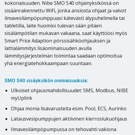
kokonaisuuden. Nibe SMO S40 ohjainyksikössä on
sisäänrakennettu WiFi, jonka ansiosta ohjaat ja valvot
ilmavesilämpöpumppuasi kätevästi älypuhelimella tai
tabletilla, laite huomioi tulevan sään pitäen
sisälämpötilan mukavan vakaana, saat käyttöösi myös
Smart Price Adaption pörssisähköohjauksen ja
lattialämmitys lisäominaisuuden avulla
lämmitysjärjestelmän toimintaa saadaan optimoitua
yhä energiatehokkaampaan suuntaan.
SMO S40 sisäyksikön ominaisuuksia:
Ulkoiset ohjausmahdollisuudet: SMS, Modbus, NIBE
myUplink
Ohjaa monia lisävarusteita esim. Pool, ECS, Aurinko
Latausvesipumppujen aktiivinen kierroslukuohjaus
Ilmavesilämpöpumpussa on tehovahti vakiona