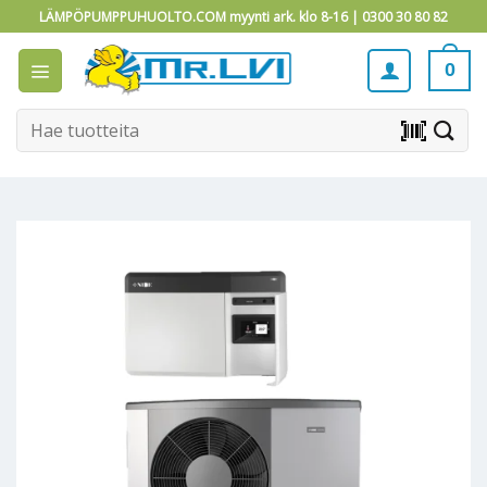
Skip
LÄMPÖPUMPPUHUOLTO.COM myynti ark. klo 8-16 |
0300 30 80 82
to
content
0
Etsi:
barcode_scanner