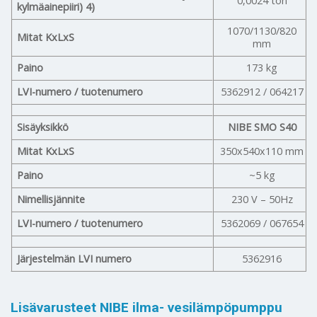
0,0024 ton
kylmäainepiiri) 4)
1070/1130/820
Mitat KxLxS
mm
Paino
173 kg
LVI-numero / tuotenumero
5362912 / 064217
Sisäyksikkö
NIBE SMO S40
Mitat KxLxS
350x540x110 mm
Paino
~5 kg
Nimellisjännite
230 V – 50Hz
LVI-numero / tuotenumero
5362069 / 067654
Järjestelmän LVI numero
5362916
Lisävarusteet NIBE ilma- vesilämpöpumppu