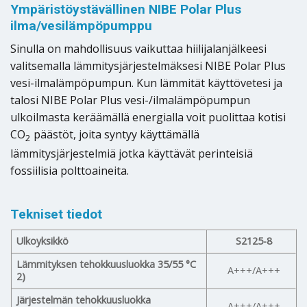
Ympäristöystävällinen NIBE Polar Plus
ilma/vesilämpöpumppu
Sinulla on mahdollisuus vaikuttaa hiilijalanjälkeesi
valitsemalla lämmitysjärjestelmäksesi NIBE Polar Plus
vesi-ilmalämpöpumpun. Kun lämmität käyttövetesi ja
talosi NIBE Polar Plus vesi-/ilmalämpöpumpun
ulkoilmasta keräämällä energialla voit puolittaa kotisi
CO
päästöt, joita syntyy käyttämällä
2
lämmitysjärjestelmiä jotka käyttävät perinteisiä
fossiilisia polttoaineita.
Tekniset tiedot
Ulkoyksikkö
S2125-8
Lämmityksen tehokkuusluokka 35/55 °C
A+++/A+++
2)
Järjestelmän tehokkuusluokka
A+++/A+++