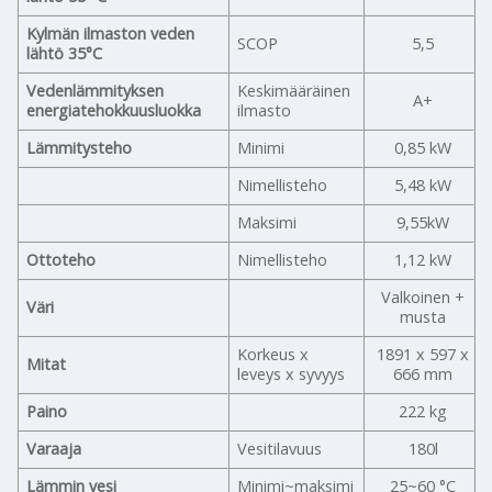
Kylmän ilmaston veden
SCOP
5,5
lähtö 35°C
Vedenlämmityksen
Keskimääräinen
A+
energiatehokkuusluokka
ilmasto
Lämmitysteho
Minimi
0,85 kW
Nimellisteho
5,48 kW
Maksimi
9,55kW
Ottoteho
Nimellisteho
1,12 kW
Valkoinen +
Väri
musta
Korkeus x
1891 x 597 x
Mitat
leveys x syvyys
666 mm
Paino
222 kg
Varaaja
Vesitilavuus
180l
Lämmin vesi
Minimi~maksimi
25~60 °C