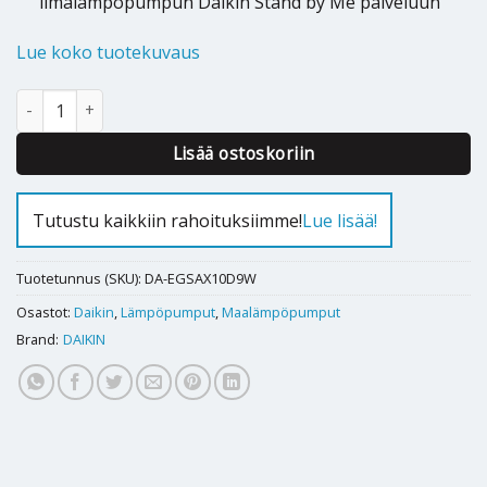
ilmalämpöpumpun Daikin Stand by Me palveluun
Lue koko tuotekuvaus
Maalämpöpumppu Daikin Altherma 3 GEO 9,55 kW EGSAX10D9W
Alternative:
Lisää ostoskoriin
Tutustu kaikkiin rahoituksiimme!
Lue lisää!
Tuotetunnus (SKU):
DA-EGSAX10D9W
Osastot:
Daikin
,
Lämpöpumput
,
Maalämpöpumput
Brand:
DAIKIN