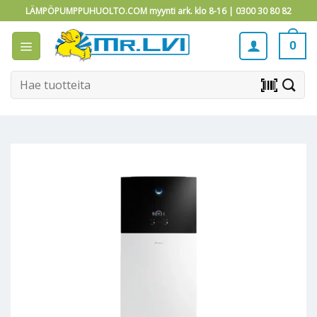
Skip
LÄMPÖPUMPPUHUOLTO.COM myynti ark. klo 8-16 |
0300 30 80 82
to
content
0
Etsi:
barcode_scanner