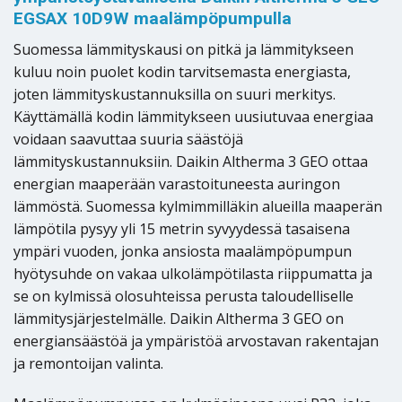
EGSAX 10D9W maalämpöpumpulla
Suomessa lämmityskausi on pitkä ja lämmitykseen
kuluu noin puolet kodin tarvitsemasta energiasta,
joten lämmityskustannuksilla on suuri merkitys.
Käyttämällä kodin lämmitykseen uusiutuvaa energiaa
voidaan saavuttaa suuria säästöjä
lämmityskustannuksiin. Daikin Altherma 3 GEO ottaa
energian maaperään varastoituneesta auringon
lämmöstä. Suomessa kylmimmilläkin alueilla maaperän
lämpötila pysyy yli 15 metrin syvyydessä tasaisena
ympäri vuoden, jonka ansiosta maalämpöpumpun
hyötysuhde on vakaa ulkolämpötilasta riippumatta ja
se on kylmissä olosuhteissa perusta taloudelliselle
lämmitysjärjestelmälle. Daikin Altherma 3 GEO on
energiansäästöä ja ympäristöä arvostavan rakentajan
ja remontoijan valinta.