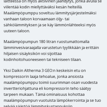
laitteessa on myös aktiivinen jäähdytys, jonka avulla se
viilentää kodin miellyttäväksi kesän helteillä.
Maalämpöpumppu soveltuu lämmitysjärjestelmäksi
vanhaan taloon korvaamaan öljy- tai
sähkölämmityksen ja se käy lämmönlähteeksi myös
uuteen taloon.
Maalämpöpumpun 180 litran ruostumattomalla
lämminvesivaraajalla varustetun tyylikkään ja erittäin
hiljaisen sisäyksikön voi sijoittaa
kodinhoitohuoneeseen tai tekniseen tilaan.
Yksi Daikin Altherma 3 GEO:n keskeisin etu on
kompressorin laaja tehoalue, jonka ansiosta
maalämpöpumppu toimii suurimman osan vuodesta
invertteriohjattuna eli kompressorin teho säätyy
tarpeen mukaan. Tämä ominaisuus kohottaa
maalämpöpumpun vuotuista lämpökerrointa ja se tuo
selvää säästöä lämmityskustannuksiin.