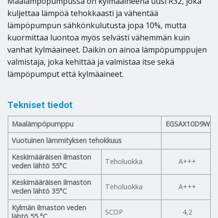
Maalämpöpumpussa on kylmäaineena uusi R32, joka
kuljettaa lämpöä tehokkaasti ja vähentää
lämpöpumpun sähkönkulutusta jopa 10%, mutta
kuormittaa luontoa myös selvästi vähemmän kuin
vanhat kylmäaineet. Daikin on ainoa lämpöpumppujen
valmistaja, joka kehittää ja valmistaa itse sekä
lämpöpumput että kylmäaineet.
Tekniset tiedot
Maalämpöpumppu
EGSAX
10D9W
Vuotuinen lämmityksen tehokkuus
Keskimääräisen ilmaston
Teholuokka
A+++
veden lähtö 55°C
Keskimääräisen ilmaston
Teholuokka
A+++
veden lähtö 35°C
Kylmän ilmaston veden
SCOP
4,2
lähtö 55 °C