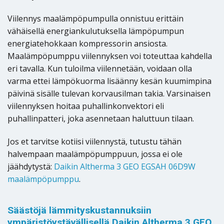
Viilennys maalämpöpumpulla onnistuu erittäin
vähäisellä energiankulutuksella lämpöpumpun
energiatehokkaan kompressorin ansiosta.
Maalämpöpumppu viilennyksen voi toteuttaa kahdella
eri tavalla. Kun tuloilma viilennetään, voidaan olla
varma ettei lämpökuorma lisäänny kesän kuumimpina
päivinä sisälle tulevan korvausilman takia. Varsinaisen
viilennyksen hoitaa puhallinkonvektori eli
puhallinpatteri, joka asennetaan haluttuun tilaan.
Jos et tarvitse kotiisi viilennystä, tutustu tähän
halvempaan maalämpöpumppuun, jossa ei ole
jäähdytystä:
Daikin Altherma 3 GEO EGSAH 06D9W
maalämpöpumppu
.
Säästöjä lämmityskustannuksiin
ympäristöystävällisellä Daikin Altherma 3 GEO