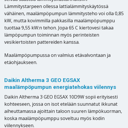
Lämmitystarpeen ollessa lattialämmityskäytössä
vähäinen, maalämpöpumpun lämmitysteho voi olla 0,85
kW, mutta kovimmilla pakkasilla maalämpöpumppu
tuottaa 9,55 kW:n tehon. Jopa 65 C kiertovesi takaa
lämpöpumpun toiminnan myös perinteisten
vesikiertoisten pattereiden kanssa.
Maalämpöpumpussa on valmius etävalvontaan ja
etäohjaukseen.
Daikin Altherma 3 GEO EGSAX
maalämpöpumpun energiatehokas viilennys
Daikin Altherma 3 GEO EGSAX 10D9W sopii erityisesti
kohteeseen, jossa on isot etelään suunnatut ikkunat
aiheuttamassa ajoittain taloon suuren lämpökuorman,
koska maalämpöpumppu soveltuu myös kodin
viilennykseen.