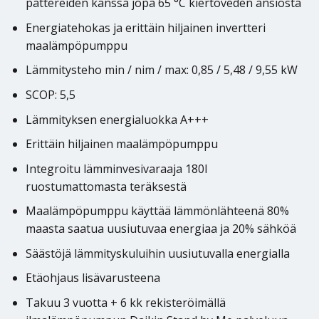
pattereiden kanssa jopa 65 °C kiertoveden ansiosta
Energiatehokas ja erittäin hiljainen invertteri
maalämpöpumppu
Lämmitysteho min / nim / max: 0,85 / 5,48 / 9,55 kW
SCOP: 5,5
Lämmityksen energialuokka A+++
Erittäin hiljainen maalämpöpumppu
Integroitu lämminvesivaraaja 180l
ruostumattomasta teräksestä
Maalämpöpumppu käyttää lämmönlähteenä 80%
maasta saatua uusiutuvaa energiaa ja 20% sähköä
Säästöjä lämmityskuluihin uusiutuvalla energialla
Etäohjaus lisävarusteena
Takuu 3 vuotta + 6 kk rekisteröimällä