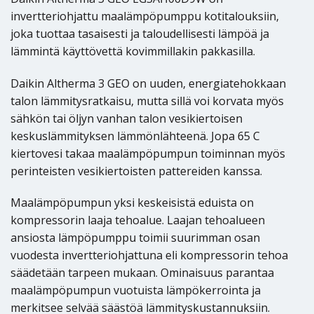
invertteriohjattu maalämpöpumppu kotitalouksiin,
joka tuottaa tasaisesti ja taloudellisesti lämpöä ja
lämmintä käyttövettä kovimmillakin pakkasilla.
Daikin Altherma 3 GEO on uuden, energiatehokkaan
talon lämmitysratkaisu, mutta sillä voi korvata myös
sähkön tai öljyn vanhan talon vesikiertoisen
keskuslämmityksen lämmönlähteenä. Jopa 65 C
kiertovesi takaa maalämpöpumpun toiminnan myös
perinteisten vesikiertoisten pattereiden kanssa.
Maalämpöpumpun yksi keskeisistä eduista on
kompressorin laaja tehoalue. Laajan tehoalueen
ansiosta lämpöpumppu toimii suurimman osan
vuodesta invertteriohjattuna eli kompressorin tehoa
säädetään tarpeen mukaan. Ominaisuus parantaa
maalämpöpumpun vuotuista lämpökerrointa ja
merkitsee selvää säästöä lämmityskustannuksiin.