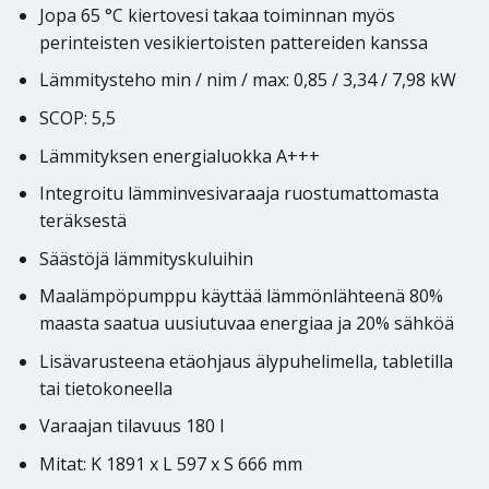
Jopa 65 °C kiertovesi takaa toiminnan myös
perinteisten vesikiertoisten pattereiden kanssa
Lämmitysteho min / nim / max: 0,85 / 3,34 / 7,98 kW
SCOP: 5,5
Lämmityksen energialuokka A+++
Integroitu lämminvesivaraaja ruostumattomasta
teräksestä
Säästöjä lämmityskuluihin
Maalämpöpumppu käyttää lämmönlähteenä 80%
maasta saatua uusiutuvaa energiaa ja 20% sähköä
Lisävarusteena etäohjaus älypuhelimella, tabletilla
tai tietokoneella
Varaajan tilavuus 180 l
Mitat: K 1891 x L 597 x S 666 mm