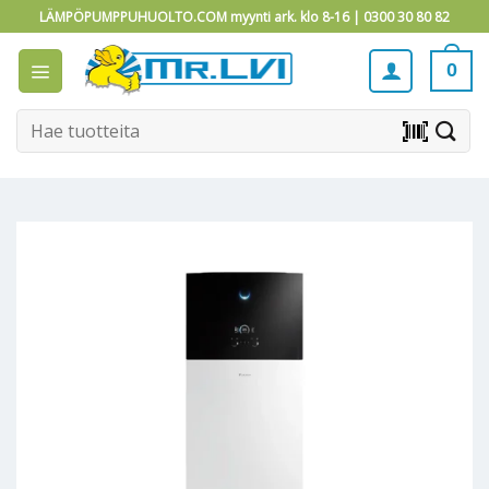
Skip
LÄMPÖPUMPPUHUOLTO.COM myynti ark. klo 8-16 |
0300 30 80 82
to
content
0
Etsi:
barcode_scanner