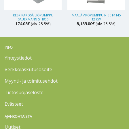
KESKIPAKOSÄILIÖPUMPPU
MAALÄMPÖPUMPPU NIBE F1145
SAUERMANN SI 1805
12 KW
174.08
€
(alv 25.5%)
8,183.00
€
(alv 25.5%)
INFO
Yhteystiedot
Verkkolaskutusosoite
Myynti- ja toimitusehdot
Tietosuojaseloste
Evästeet
AJANKOHTAISTA
Uutiset