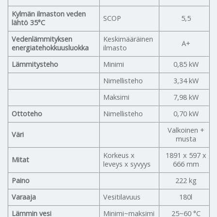
Kylmän ilmaston veden
SCOP
5,5
lähtö 35°C
Vedenlämmityksen
Keskimääräinen
A+
energiatehokkuusluokka
ilmasto
Lämmitysteho
Minimi
0,85 kW
Nimellisteho
3,34 kW
Maksimi
7,98 kW
Ottoteho
Nimellisteho
0,70 kW
Valkoinen +
Väri
musta
Korkeus x
1891 x 597 x
Mitat
leveys x syvyys
666 mm
Paino
222 kg
Varaaja
Vesitilavuus
180l
Lämmin vesi
Minimi~maksimi
25~60 °C