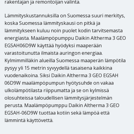
rakentajan ja remontoijan valinta.
Lämmityskustannuksilla on Suomessa suuri merkitys,
koska Suomessa lämmityskausi on pitkä ja
lämmitykseen kuluu noin puolet kodin tarvitsemasta
energiasta. Maalämpöpumppu Daikin Altherma 3 GEO
EGSAH06D9W käyttää hyödyksi maaperään
varastoitunutta ilmaista auringon energiaa.
Kylmimmilläkin alueilla Suomessa maaperän lämpötila
pysyy yli 15 metrin syvyydellä tasaisena kaikkina
vuodenaikoina. Siksi Daikin Altherma 3 GEO EGSAH
06D9W maalämpöpumpun hyötysuhde on vakaa
ulkolämpötilasta riippumatta ja se on kylmissä
olosuhteissa taloudellisen lämmitysjärjestelmän
perusta. Maalämpöpumppu Daikin Altherma 3 GEO
EGSAH-06D9W tuottaa kotiin sekä lämpöä että
lämmintä käyttövettä.