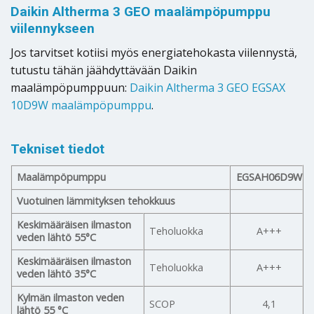
Daikin Altherma 3 GEO maalämpöpumppu
viilennykseen
Jos tarvitset kotiisi myös energiatehokasta viilennystä,
tutustu tähän jäähdyttävään Daikin
maalämpöpumppuun:
Daikin Altherma 3 GEO EGSAX
10D9W maalämpöpumppu
.
Tekniset tiedot
Maalämpöpumppu
EGSAH
06D9W
Vuotuinen lämmityksen tehokkuus
Keskimääräisen ilmaston
Teholuokka
A+++
veden lähtö 55°C
Keskimääräisen ilmaston
Teholuokka
A+++
veden lähtö 35°C
Kylmän ilmaston veden
SCOP
4,1
lähtö 55 °C