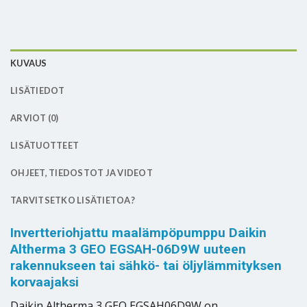
KUVAUS
LISÄTIEDOT
ARVIOT (0)
LISÄTUOTTEET
OHJEET, TIEDOSTOT JA VIDEOT
TARVITSETKO LISÄTIETOA?
Invertteriohjattu maalämpöpumppu Daikin
Altherma 3 GEO EGSAH-06D9W uuteen
rakennukseen tai sähkö- tai öljylämmityksen
korvaajaksi
Daikin Altherma 3 GEO EGSAH06D9W on