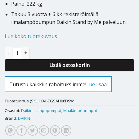
Paino: 222 kg
Takuu 3 vuotta + 6 kk rekisteröimällä
ilmalämpöpumpun Daikin Stand by Me palveluun
Lue koko tuotekuvaus
Maalämpöpumppu Daikin Altherma 3 GEO 7,98 kW EGSAH06D9W
Alternative:
Lisää ostoskoriin
Tutustu kaikkiin rahoituksiimme!
Lue lisää!
Tuotetunnus (SKU):
DA-EGSAH06D9W
Osastot:
Daikin
,
Lämpöpumput
,
Maalämpöpumput
Brand:
DAIKIN