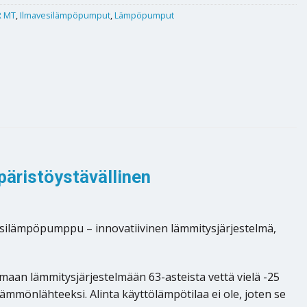
R MT
,
Ilmavesilämpöpumput
,
Lämpöpumput
äristöystävällinen
vesilämpöpumppu – innovatiivinen lämmitysjärjestelmä,
an lämmitysjärjestelmään 63-asteista vettä vielä -25
 lämmönlähteeksi. Alinta käyttölämpötilaa ei ole, joten se