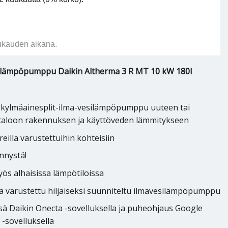
ukauden aikana.
ilämpöpumppu Daikin Altherma 3 R MT 10 kW 180l
kylmäainesplit-ilma-vesilämpöpumppu uuteen tai
taloon rakennuksen ja käyttöveden lämmitykseen
ereilla varustettuihin kohteisiin
ennystä!
s alhaisissa lämpötiloissa
a varustettu hiljaiseksi suunniteltu ilmavesilämpöpumppu
sä Daikin Onecta -sovelluksella ja puheohjaus Google
 -sovelluksella