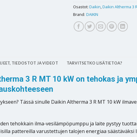
Osastot:
Daikin
,
Daikin Altherma 3 
Brand:
DAIKIN
JEET, TIEDOSTOT JA VIDEOT
TARVITSETKO LISÄTIETOA?
herma 3 R MT 10 kW on tehokas ja ymp
erauskohteeseen
mitykseen? Tässä sinulle Daikin Altherma 3 R MT 10 kW ilma
n tehokkain ilma-vesilämpöpumppu ja laite pystyy tuottama
oisilla pattereilla varustettujen talojen energiaa säästäväksi