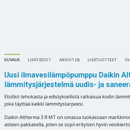
KUVAUS
LISÄTIEDOT
ARVIOT (0)
LISÄTUOTTEET
OH
Uusi ilmavesilämpöpumppu Daikin Alt
lämmitysjärjestelmä uudis- ja sane
Etsitkö tehokasta ja edistyksellistä ratkaisua kodin läm
joka täyttää kaikki lämmitystarpeesi.
Daikin Altherma 3 R MT on omassa luokassaan markkinoide
asteen pakkasella, joten se sopii erityisen hyvin vesikiert