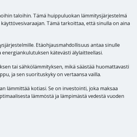
oihin taloihin. Tämä huippuluokan lämmitysjärjestelmä
käyttövesivaraajan. Tämä tarkoittaa, että sinulla on aina
ysjärjestelmille. Etäohjausmahdollisuus antaa sinulle
 energiankulutuksen kätevästi älylaitteellasi.
yksen tai sähkölämmityksen, mikä säästää huomattavasti
, ja sen suorituskyky on vertaansa vailla.
n lämmittää kotiasi. Se on investointi, joka maksaa
 optimaalisesta lämmöstä ja lämpimästä vedestä vuoden