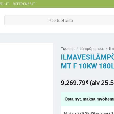
VELUT
REFERENSSIT
Etsi:
Tuotteet
/
Lämpöpumput
/
Il
ILMAVESILÄMP
MT F 10KW 180
9,269.79
(alv 25.
€
Osta nyt, maksa myöhem
Maksa 776,38 €/kuukausi 12