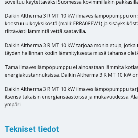
soveltuu käytettäväksi Suomessa kovimmillakin pakkasilla
Daikin Altherma 3 R MT 10 kW ilmavesilämpöpumppu on su
koostuu ulkoyksiköstä (malli: ERRA08EW1) ja sisäyksiköstä 
riittävästi lämmintä vettä saatavilla.
Daikin Altherma 3 R MT 10 kW tarjoaa monia etuja, jotka t
täyden hallinnan kodin lämmityksestä missä tahansa oletki
Tämä ilmavesilämpöpumppu ei ainoastaan lämmitä kotiasi
energiakustannuksissa. Daikin Altherma 3 R MT 10 kW on 
Daikin Altherma 3 R MT 10 kW ilmavesilämpöpumppu tarjoaa
itsensä takaisin energiansäästöissä ja mukavuudessa. Älä
ympäri.
Tekniset tiedot