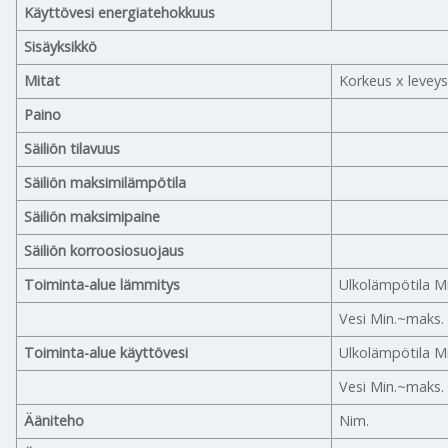
Käyttövesi energiatehokkuus
Sisäyksikkö
Mitat
Korkeus x leveys
Paino
Säiliön tilavuus
Säiliön maksimilämpötila
Säiliön maksimipaine
Säiliön korroosiosuojaus
Toiminta-alue lämmitys
Ulkolämpötila M
Vesi Min.~maks.
Toiminta-alue käyttövesi
Ulkolämpötila M
Vesi Min.~maks.
Ääniteho
Nim.