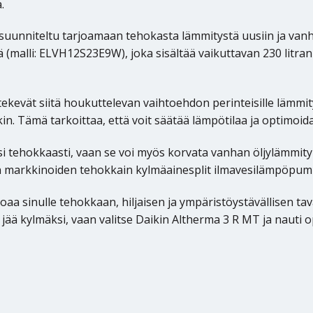
.
unniteltu tarjoamaan tehokasta lämmitystä uusiin ja vanh
(malli: ELVH12S23E9W), joka sisältää vaikuttavan 230 litran 
ekevät siitä houkuttelevan vaihtoehdon perinteisille lämmit
n. Tämä tarkoittaa, että voit säätää lämpötilaa ja optimoida
 tehokkaasti, vaan se voi myös korvata vanhan öljylämmit
markkinoiden tehokkain kylmäainesplit ilmavesilämpöpumppu
 sinulle tehokkaan, hiljaisen ja ympäristöystävällisen tava
 jää kylmäksi, vaan valitse Daikin Altherma 3 R MT ja nauti