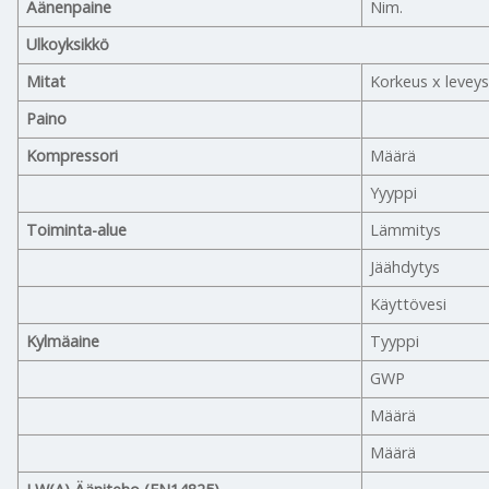
Äänenpaine
Nim.
Ulkoyksikkö
Mitat
Korkeus x leveys
Paino
Kompressori
Määrä
Yyyppi
Toiminta-alue
Lämmitys
Jäähdytys
Käyttövesi
Kylmäaine
Tyyppi
GWP
Määrä
Määrä