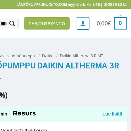
LÄMPÖPUMPPUHUOLTO.COM myynti ark. klo 8-16 |
0300 30 80 82
barcode_scanner
0
0.00
€
TARJOUSPYYNTÖ
mavesilämpöpumput
/
Daikin
/
Daikin Altherma 3 R MT
ÖPUMPPU DAIKIN ALTHERMA 3R
L
5%)
min
Lue lisää
 kuukautta (0% korko).