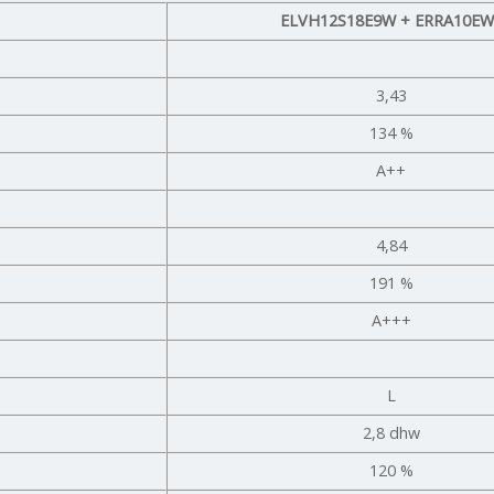
ELVH12S18E9W + ERRA10EW
3,43
134 %
A++
4,84
191 %
A+++
L
2,8 dhw
120 %