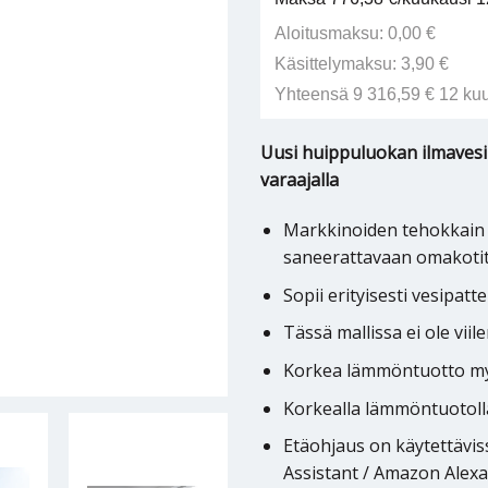
Aloitusmaksu: 0,00 €
Käsittelymaksu: 3,90 €
Yhteensä 9 316,59 € 12 ku
Uusi huippuluokan ilmaves
varaajalla
Markkinoiden tehokkain 
saneerattavaan omakoti
Sopii erityisesti vesipatt
Tässä mallissa ei ole viil
Korkea lämmöntuotto myö
Korkealla lämmöntuotoll
Etäohjaus on käytettävis
Assistant / Amazon Alexa