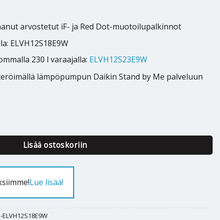
1
anut arvostetut iF- ja Red Dot-muotoilupalkinnot
alla: ELVH12S18E9W
ommalla 230 l varaajalla:
ELVH12S23E9W
steröimällä lämpöpumpun Daikin Stand by Me palveluun
ltherma 3R MT F 10kW 180l määrä
Lisää ostoskoriin
ksiimme!
Lue lisää!
-ELVH12S18E9W