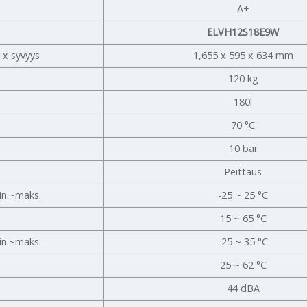
A+
ELVH12S18E9W
 x syvyys
1,655 x 595 x 634 mm
120 kg
180l
70 °C
10 bar
Peittaus
in.~maks.
-25 ~ 25 °C
15 ~ 65 °C
in.~maks.
-25 ~ 35 °C
25 ~ 62 °C
44 dBA