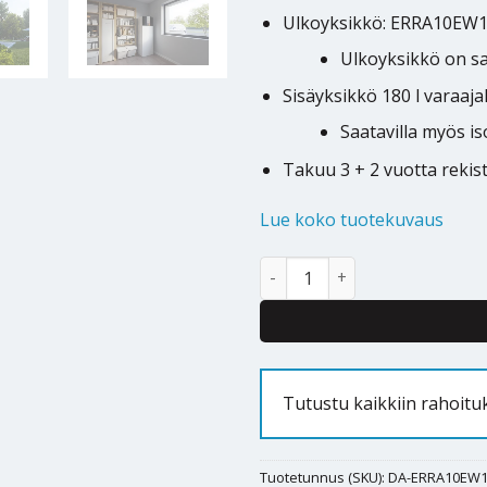
Ulkoyksikkö: ERRA10EW
Ulkoyksikkö on sa
Sisäyksikkö 180 l varaaj
Saatavilla myös is
Takuu 3 + 2 vuotta reki
Lue koko tuotekuvaus
Ilmavesilämpöpumppu Daikin A
Alternative:
Tutustu kaikkiin rahoitu
Tuotetunnus (SKU):
DA-ERRA10EW1