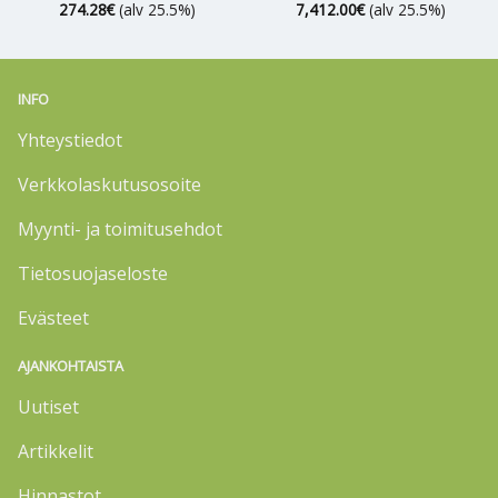
274.28
€
(alv 25.5%)
7,412.00
€
(alv 25.5%)
INFO
Yhteystiedot
Verkkolaskutusosoite
Myynti- ja toimitusehdot
Tietosuojaseloste
Evästeet
AJANKOHTAISTA
Uutiset
Artikkelit
Hinnastot