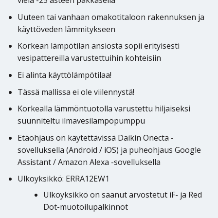
vielä -25 asteen pakkasella
Uuteen tai vanhaan omakotitaloon rakennuksen ja
käyttöveden lämmitykseen
Korkean lämpötilan ansiosta sopii erityisesti
vesipattereilla varustettuihin kohteisiin
Ei alinta käyttölämpötilaa!
Tässä mallissa ei ole viilennystä!
Korkealla lämmöntuotolla varustettu hiljaiseksi
suunniteltu ilmavesilämpöpumppu
Etäohjaus on käytettävissä Daikin Onecta -
sovelluksella (Android / iOS) ja puheohjaus Google
Assistant / Amazon Alexa -sovelluksella
Ulkoyksikkö: ERRA12EW1
Ulkoyksikkö on saanut arvostetut iF- ja Red
Dot-muotoilupalkinnot