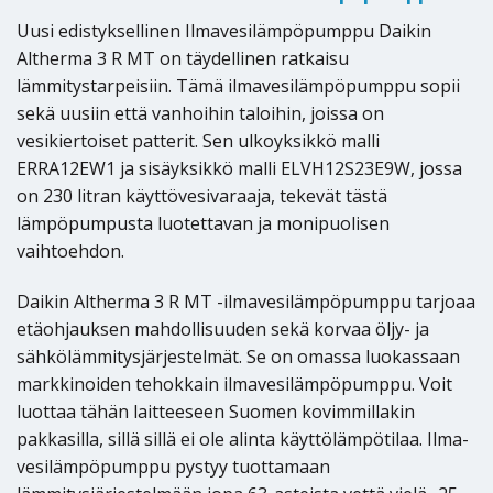
Uusi edistyksellinen Ilmavesilämpöpumppu Daikin
Altherma 3 R MT on täydellinen ratkaisu
lämmitystarpeisiin. Tämä ilmavesilämpöpumppu sopii
sekä uusiin että vanhoihin taloihin, joissa on
vesikiertoiset patterit. Sen ulkoyksikkö malli
ERRA12EW1 ja sisäyksikkö malli ELVH12S23E9W, jossa
on 230 litran käyttövesivaraaja, tekevät tästä
lämpöpumpusta luotettavan ja monipuolisen
vaihtoehdon.
Daikin Altherma 3 R MT -ilmavesilämpöpumppu tarjoaa
etäohjauksen mahdollisuuden sekä korvaa öljy- ja
sähkölämmitysjärjestelmät. Se on omassa luokassaan
markkinoiden tehokkain ilmavesilämpöpumppu. Voit
luottaa tähän laitteeseen Suomen kovimmillakin
pakkasilla, sillä sillä ei ole alinta käyttölämpötilaa. Ilma-
vesilämpöpumppu pystyy tuottamaan