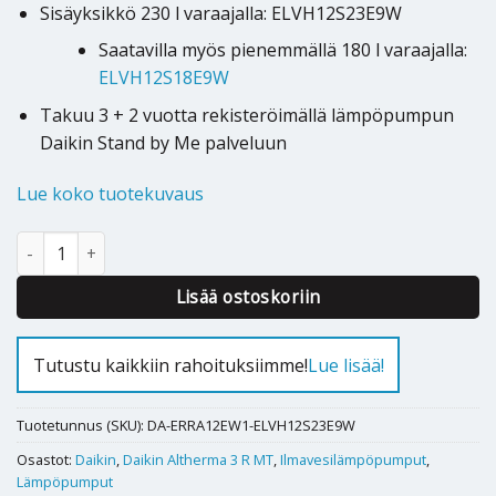
Sisäyksikkö 230 l varaajalla: ELVH12S23E9W
Saatavilla myös pienemmällä 180 l varaajalla:
ELVH12S18E9W
Takuu 3 + 2 vuotta rekisteröimällä lämpöpumpun
Daikin Stand by Me palveluun
Lue koko tuotekuvaus
Ilmavesilämpöpumppu Daikin Altherma 3R MT F 12kW 230l määr
Alternative:
Lisää ostoskoriin
Tutustu kaikkiin rahoituksiimme!
Lue lisää!
Tuotetunnus (SKU):
DA-ERRA12EW1-ELVH12S23E9W
Osastot:
Daikin
,
Daikin Altherma 3 R MT
,
Ilmavesilämpöpumput
,
Lämpöpumput