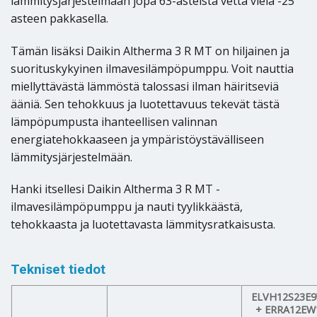
lämmitysjärjestelmään jopa 63-asteista vettä vielä -25
asteen pakkasella.
Tämän lisäksi Daikin Altherma 3 R MT on hiljainen ja
suorituskykyinen ilmavesilämpöpumppu. Voit nauttia
miellyttävästä lämmöstä talossasi ilman häiritseviä
ääniä. Sen tehokkuus ja luotettavuus tekevät tästä
lämpöpumpusta ihanteellisen valinnan
energiatehokkaaseen ja ympäristöystävälliseen
lämmitysjärjestelmään.
Hanki itsellesi Daikin Altherma 3 R MT -
ilmavesilämpöpumppu ja nauti tyylikkäästä,
tehokkaasta ja luotettavasta lämmitysratkaisusta.
Tekniset tiedot
ELVH12S23E
+ ERRA12EW