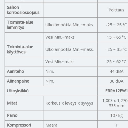
Säiliön
Peittaus
korroosiosuojaus
Toiminta-alue
Ulkolämpötila Min.~maks.
-25 ~ 25 °C
lämmitys
Vesi Min.~maks.
15 ~ 65 °C
Toiminta-alue
Ulkolämpötila Min.~maks.
-25 ~ 35 °C
käyttövesi
Vesi Min.~maks.
25 ~ 62 °C
Ääniteho
Nim.
44 dBA
Äänenpaine
Nim.
30 dBA
Ulkoyksikkö
ERRA12EW1
1,003 x 1,270
Mitat
Korkeus x leveys x syvyys
533 mm
Paino
107 kg
Kompressori
Määrä
1