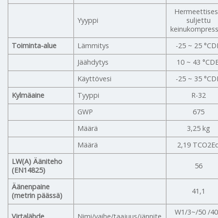
Hermeettises
Yyyppi
suljettu
keinukompress
Toiminta-alue
Lämmitys
-25 ~ 25 °CD
Jäähdytys
10 ~ 43 °CD
Käyttövesi
-25 ~ 35 °CD
Kylmäaine
Tyyppi
R-32
GWP
675
Määrä
3,25 kg
Määrä
2,19 TCO2E
LW(A) Ääniteho
56
(EN14825)
Äänenpaine
41,1
(metrin päässä)
W1/3~/50 /4
Virtalähde
Nimi/vaihe/taajuus/jännite