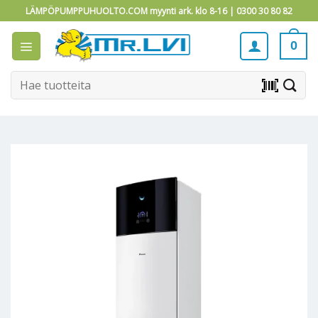
Skip
LÄMPÖPUMPPUHUOLTO.COM myynti ark. klo 8-16 |
0300 30 80 82
to
content
0
Etsi:
barcode_scanner