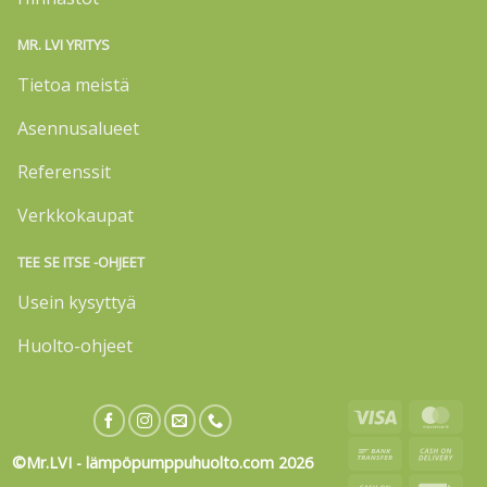
MR. LVI YRITYS
Tietoa meistä
Asennusalueet
Referenssit
Verkkokaupat
TEE SE ITSE -OHJEET
Usein kysyttyä
Huolto-ohjeet
Visa
Mas
Bank
Cas
©Mr.LVI - lämpöpumppuhuolto.com 2026
Transfer
On