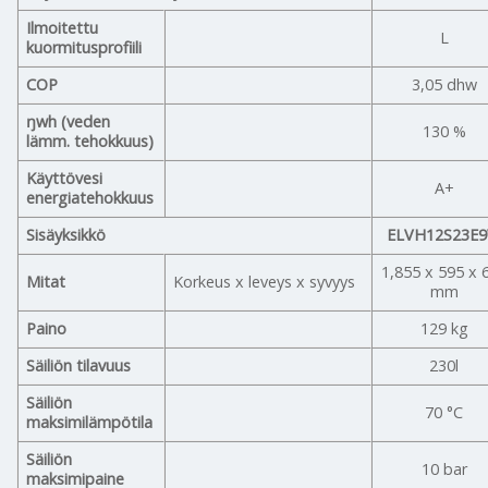
Ilmoitettu
L
kuormitusprofiili
COP
3,05 dhw
ŋwh (veden
130 %
lämm. tehokkuus)
Käyttövesi
A+
energiatehokkuus
Sisäyksikkö
ELVH12S23E
1,855 x 595 x 
Mitat
Korkeus x leveys x syvyys
mm
Paino
129 kg
Säiliön tilavuus
230l
Säiliön
70 °C
maksimilämpötila
Säiliön
10 bar
maksimipaine