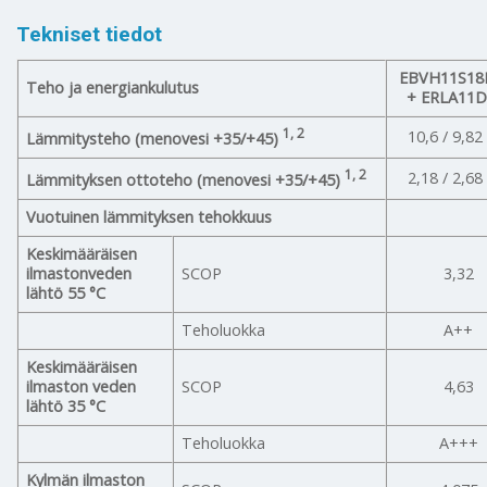
Tekniset tiedot
EBVH11S1
Teho ja energiankulutus
+ ERLA11
1, 2
10,6 / 9,8
Lämmitysteho (menovesi +35/+45)
1, 2
2,18 / 2,6
Lämmityksen ottoteho (menovesi +35/+45)
Vuotuinen lämmityksen tehokkuus
Keskimääräisen
ilmastonveden
SCOP
3,32
lähtö 55 °C
Teholuokka
A++
Keskimääräisen
ilmaston veden
SCOP
4,63
lähtö 35 °C
Teholuokka
A+++
Kylmän ilmaston