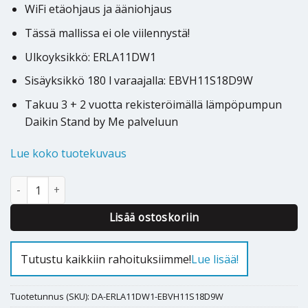
WiFi etäohjaus ja ääniohjaus
Tässä mallissa ei ole viilennystä!
Ulkoyksikkö: ERLA11DW1
Sisäyksikkö 180 l varaajalla: EBVH11S18D9W
Takuu 3 + 2 vuotta rekisteröimällä lämpöpumpun
Daikin Stand by Me palveluun
Lue koko tuotekuvaus
Ilmavesilämpöpumppu Daikin Altherma 3R F 11kW 180l määrä
Alternative:
Lisää ostoskoriin
Tutustu kaikkiin rahoituksiimme!
Lue lisää!
Tuotetunnus (SKU):
DA-ERLA11DW1-EBVH11S18D9W