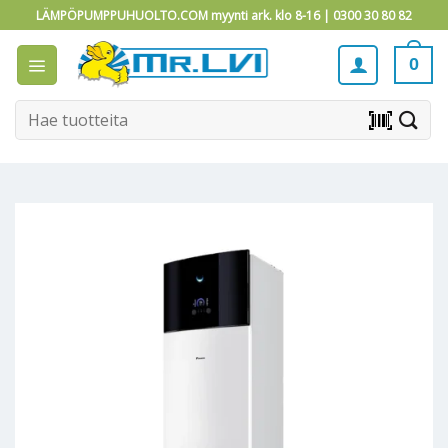
Skip
LÄMPÖPUMPPUHUOLTO.COM myynti ark. klo 8-16 |
0300 30 80 82
to
content
0
Etsi:
barcode_scanner