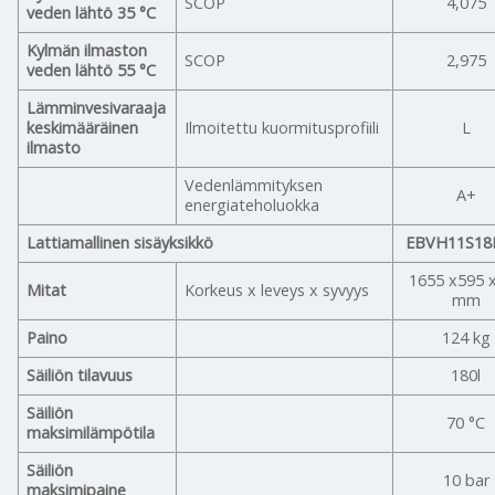
SCOP
4,075
veden lähtö 35 °C
Kylmän ilmaston
SCOP
2,975
veden lähtö 55 °C
Lämminvesivaraaja
keskimääräinen
Ilmoitettu kuormitusprofiili
L
ilmasto
Vedenlämmityksen
A+
energiateholuokka
Lattiamallinen sisäyksikkö
EBVH11S1
1655 x595 
Mitat
Korkeus x leveys x syvyys
mm
Paino
124 kg
Säiliön tilavuus
180l
Säiliön
70 °C
maksimilämpötila
Säiliön
10 bar
maksimipaine