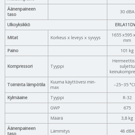
Äänenpaineen
30 dBA
taso
Ulkoyksikkö
ERLA11D
1655 x595 
Mitat
Korkeus x leveys x syvyys
mm
Paino
101 kg
Hermeettis
Kompressori
Tyyppi
suljettu
keinukompre
Kuuma käyttövesi min-
Toiminta lämpötila
–25~35 °
max
Kylmäaine
Tyyppi
R-32
GWP
675
Määrä
3,8 kg
Äänenpaineen
Lämmitys
48 dBA
taso