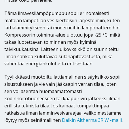
riittää koko perheelle.
Tämä ilmavesilämpöpumppu sopii erinomaisesti
matalan lämpötilan vesikiertoisiin järjestelmiin, kuten
lattialämmitykseen tai moderneihin lämpöpattereihin.
Kompressorin toiminta-alue ulottuu jopa -25 °C, mikä
takaa luotettavan toiminnan myös kylminä
talvikuukausina. Laitteen ulkoyksikkö on suunniteltu
ilman sähköä kuluttavaa sulanapitovastusta, mikä
vähentää energiankulutusta entisestään.
Tyylikkäästi muotoiltu lattiamallinen sisäyksikkö sopii
sisustukseen ja vie vain jääkaapin verran tilaa, joten
sen voi asentaa huomaamattomasti
kodinhoitohuoneeseen tai kaappirivin jatkeeksi ilman
erillistä teknistä tilaa. Jos kaipaat kompaktimpaa
ratkaisua ilman lämminvesivaraajaa, valikoimastamme
löytyy myös seinämallinen
Daikin Altherma 3R W -malli
.