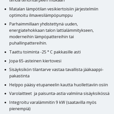
tehoa tehontarpeen mukaan
Matalan lämpötilan vesikiertoisiin järjestelmiin
optimoitu ilmavesilämpöpumppu
Parhaimmillaan yhdistettynä uuden,
energiatehokkaan talon lattialämmitykseen,
moderneihin lämpöpattereihin tai
puhallinpattereihin.
Taattu toiminta -25 ° C pakkasille asti
Jopa 65-asteinen kiertovesi
Sisäyksikön tilantarve vastaa tavallista jääkaappi-
pakastinta
Helppo pääsy etupaneelin kautta huollettaviin osiin
Varolaitteet ja paisunta-astia valmiina sisäyksikössä
Integroitu varalämmitin 9 kW (saatavilla myös
pienempiä)