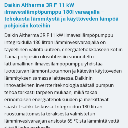
Daikin Altherma 3R F 11 kW
ilmavesilämpöpumppu 180l varaajalla –
tehokasta lämmitystä ja käyttöveden lämpöä
pohjoisiin koteihin
Daikin Altherma 3R F 11 kW ilmavesilämpöpumppu
integroidulla 180 litran lämminvesivaraajalla on
täydellinen valinta uuteen, energiatehokkaaseen kotiin.
Tämä pohjoisiin olosuhteisiin suunniteltu
lattiamallinen ilmavesilämpöpumppu yhdistää
luotettavan lämmöntuotannon ja kätevän käyttöveden
lämmityksen samassa laitteessa. Daikinin
innovatiivinen invertteriteknologia säätää pumpun
tehoa tarkasti tarpeen mukaan, mikä takaa
erinomaisen energiatehokkuuden ja merkittävät
säästöt sähkölaskussa. Integroidun 180 litran
ruostumattomasta teräksestä valmistetun
lämminvesivaraajan ansiosta 65 °C:sta lämmintä vettä