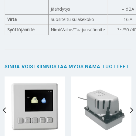
Jäähdytys
– dBA
Virta
Suositeltu sulakekoko
16 A
Syöttöjännite
Nimi/Vaihe/Taajuus/Jännite
3~/50 /4
SINUA VOISI KIINNOSTAA MYÖS NÄMÄ TUOTTEET